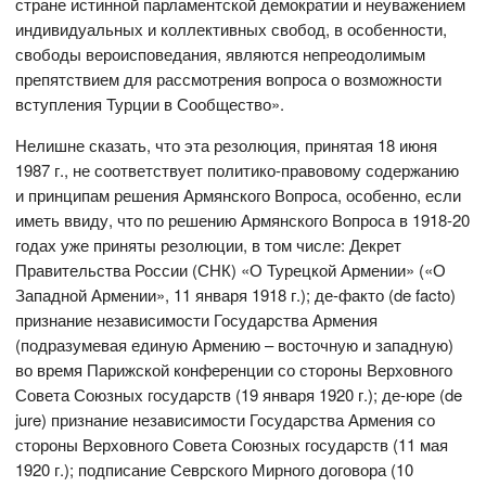
стране истинной парламентской демократии и неуважением
индивидуальных и коллективных свобод, в особенности,
свободы вероисповедания, являются непреодолимым
препятствием для рассмотрения вопроса о возможности
вступления Турции в Сообщество».
Нелишне сказать, что эта резолюция, принятая 18 июня
1987 г., не соответствует политико-правовому содержанию
и принципам решения Армянского Вопроса, особенно, если
иметь ввиду, что по решению Армянского Вопроса в 1918-20
годах уже приняты резолюции, в том числе: Декрет
Правительства России (СНК) «О Турецкой Армении» («О
Западной Армении», 11 января 1918 г.); де-факто (de facto)
признание независимости Государства Армения
(подразумевая единую Армению – восточную и западную)
во время Парижской конференции со стороны Верховного
Совета Союзных государств (19 января 1920 г.); де-юре (de
jure) признание независимости Государства Армения со
стороны Верховного Совета Союзных государств (11 мая
1920 г.); подписание Севрского Мирного договора (10