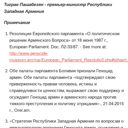
Тигран Па
шабезян - п
ремьер-
м
инистр Республики
Западн
ая
Армения
Примечание
Резолюция Европейского парламента «О политическом
решении Армянского Вопроса» от 18 июня 1987 г.,
European Parliament. Doc. Л2-33/87. - See more at:
http://www.genocide-
museum.am/rus/European_Parliament_Resolutio3.php#sthash
Обе палаты парламента Боливии признали Геноцид
армян. Обе палаты парламента «подтверждают свою
приверженность правам человека, истины и
справедливости ценностям, выражают свою поддержку и
осуждают Геноцид армян и армянского народа против
тяжкого преступления и политику отрицания»., 21.04.2015
г., Orer.am.
«Стратегия Республики Западная Армения по вопросам о
международном признании Геноцида армян, осуждения и