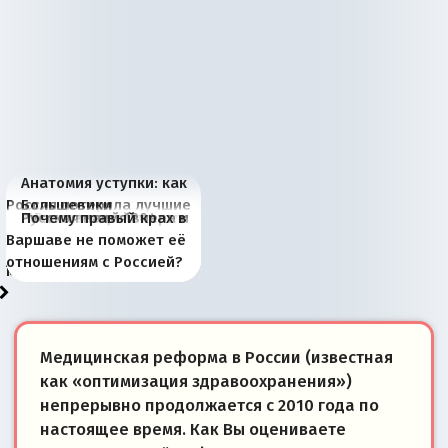
Анатомия уступки: как
Россия потеряла лучшие
Большевики
Киевская марионетка
В России назрели
Миграционный пожар
Россия начинает
Россия зимой 1904
Русская нация вчера и
Почему правый крах в
рыбопромысловые
отличаются от «Яблока»
Запада рассказала о
перемены: 15 шагов к
Европы
сбрасывать балласт
года: первые уступки во
сегодня
Варшаве не поможет её
районы Баренцева
тем, что они -
«переобувании» хозяев
суверенной экономике
Анкориджа
внутренней политике
отношениям с Россией?
моря
победители
Медицинская реформа в России (известная
как «оптимизация здравоохранения»)
непрерывно продолжается с 2010 года по
настоящее время. Как Вы оцениваете