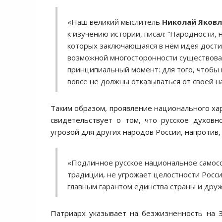
«Наш великий мыслитель
Николай Яков
к изучению истории, писал: “Народности,
которых заключающаяся в нём идея дости
возможной многосторонности существован
принципиальный момент: для того, чтобы г
вовсе не должны отказываться от своей н
Таким образом, проявление национального ха
свидетельствует о том, что русское духов
угрозой для других народов России, напротив,
«Подлинное русское национальное самосо
традиции, не угрожает целостности Росс
главным гарантом единства страны и дру
Патриарх указывает на безжизненность на З