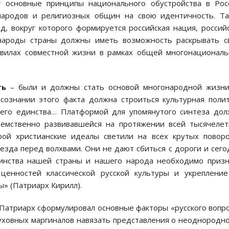
т основные принципы национального обустройства в Рос
народов и религиозных общин на свою идентичность. Та
д, вокруг которого формируется российская нация, россий
народы страны должны иметь возможность раскрывать с
авилах совместной жизни в рамках общей многонационал
ть
– были и должны стать основой многонародной жизни
сознании этого факта должна строиться культурная поли
воего единства… Платформой для упомянутого синтеза до
еемственно развивавшейся на протяжении всей тысячеле
урой христианские идеалы светили на всех крутых повор
везда перед волхвами. Они не дают сбиться с дороги и сего
инства нашей страны и нашего народа необходимо призн
енностей классической русской культуры и укрепление
ы» (Патриарх Кирилл).
 Патриарх сформулировал основные факторы «русского вопр
уховных маргиналов навязать представления о неоднородн