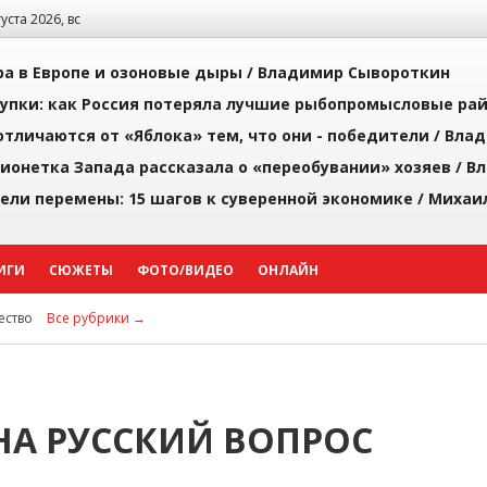
густа 2026, вс
а в Европе и озоновые дыры /
Владимир Сывороткин
упки: как Россия потеряла лучшие рыбопромысловые ра
тличаются от «Яблока» тем, что они - победители /
Влад
ионетка Запада рассказала о «переобувании» хозяев /
Вл
рели перемены: 15 шагов к суверенной экономике /
Михаи
ИГИ
СЮЖЕТЫ
ФОТО/ВИДЕО
ОНЛАЙН
ство
Все рубрики →
НА РУССКИЙ ВОПРОС