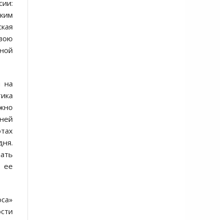
сии:
ким
ская
вою
ьной
 на
тика
лжно
тней
отах
дня.
ать
 ее
оса»
ости