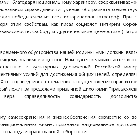
иями, благодаря национальному характеру, сверхвыживаемо
иональной справедливости, умению обстраивать совместну
одил победителем из всех исторических катастроф. При 
даря этим свойствам, как писал социолог Питирим
Соро
езависимость, свободу и другие великие ценности»» (Патр
овременного обустройства нашей Родины: «Мы должны взят
тоящему значимое и ценное. Нам нужен великий синтез выс
рственных и культурных достижений Российской импер
лективных усилий для достижения общих целей, определя
Х-го, справедливое стремление к осуществлению прав и св
орый лежит за пределами привычной дихотомии “правые-лев
 “вера – справедливость – солидарность – достоинств
тему самосохранения и жизнеобеспечения совместно со в
гонациональную жизнь, признавая национальное достоин
ого народа и православной соборности.