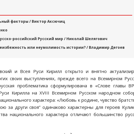
льный факторы / Виктор Аксючиц
енко
русско-российский Русский мир / Николай Шелягович
неизбежность или неумолимость истории? / Владимир Дегоев
вский и Всея Руси Кирилл открыто и внятно актуализи
огих своих выступлениях, прежде всего на Всемирном Рус
усская проблематика сформулирована в «Слове главы В
Руси Кирилла на XVIII Всемирном Русском народном собо
ационального характера: «Любовь к родине, чувство братст
вою за други своя” одинаково характерны для героев Кули
ства национального характера отличают большинство рус