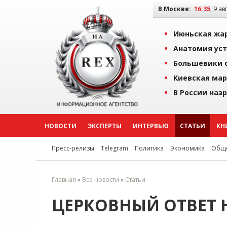
В Москве:
16:35
, 9 ав
Июньская жар
Анатомия уст
Большевики о
Киевская мар
В России наз
НОВОСТИ
ЭКСПЕРТЫ
ИНТЕРВЬЮ
СТАТЬИ
КН
Пресс-релизы
Telegram
Политика
Экономика
Обще
Главная
»
Все новости
»
Статьи
ЦЕРКОВНЫЙ ОТВЕТ 