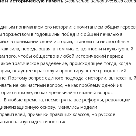
ие
и
историческую память
(
«единство исторического созн
единым пониманием его истории: с почитанием общих героев
м торжеством в годовщины побед и с общей печалью в
йся в понимании своей истории, становится неспособным
 как сила, передающая, в том числе, ценности и культурный
ем того, чтобы общество в любой исторический период
Такое трагическое разделение, происходящее тогда, когда
ории, ведущее к расколу и провоцирующее гражданский
ине. Поэтому вопрос единого подхода к истории, вынесенны
вать не как частный вопрос, не как проблему одной из
торию в школе, но как чрезвычайно важный вопрос
… В любые времена, несмотря на все реформы, революции,
цивилизационную основу. Менялись модели
правителей, привычки правящих классов, но русское
национальную идентичность».