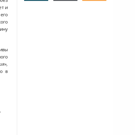
 без
ет и
 его
ого
мину
дивы
лого
ия»,
о в
о