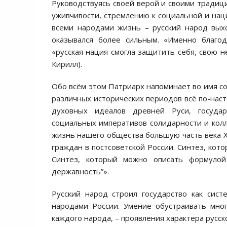
Руководствуясь своей верой и своими традиц
уживчивости, стремлению к социальной и нац
всеми народами жизнь – русский народ вых
оказывался более сильным. «Именно благо
«русская нация смогла защитить себя, свою н
Кирилл).
Обо всём этом Патриарх напоминает во имя с
различных исторических периодов всё по-нас
духовных идеалов древней Руси, госуда
социальных императивов солидарности и кол
жизнь нашего общества большую часть века Х
граждан в постсоветской России. Синтез, кот
Синтез, который можно описать формулой
державность”».
Русский народ строил государство как сис
народами России. Умение обустраивать мно
каждого народа, – проявления характера русск