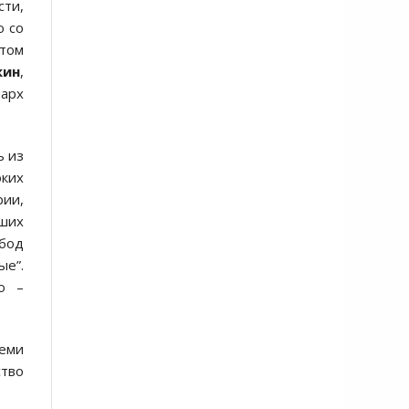
сти,
ю со
этом
кин
,
иарх
ь из
оких
ии,
вших
обод
ые”.
о –
семи
ство