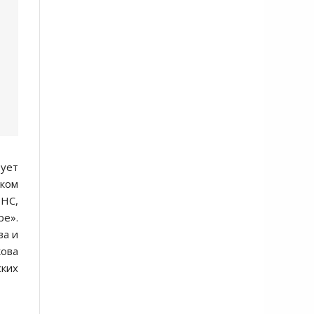
рует
ском
РНС,
ре».
ва и
кова
ских