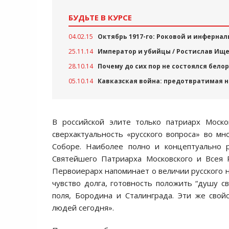
БУДЬТЕ В КУРСЕ
04.02.15
Октябрь 1917-го: Роковой и инферна
25.11.14
Император и убийцы / Ростислав Ищ
28.10.14
Почему до сих пор не состоялся бело
05.10.14
Кавказская война: предотвратимая 
В российской элите только патриарх Моско
сверхактуальность «русского вопроса» во мн
Соборе. Наиболее полно и концептуально р
Святейшего Патриарха Московского и Всея 
Первоиерарх напоминает о величии русского н
чувство долга, готовность положить “душу с
поля, Бородина и Сталинграда. Эти же свой
людей сегодня».