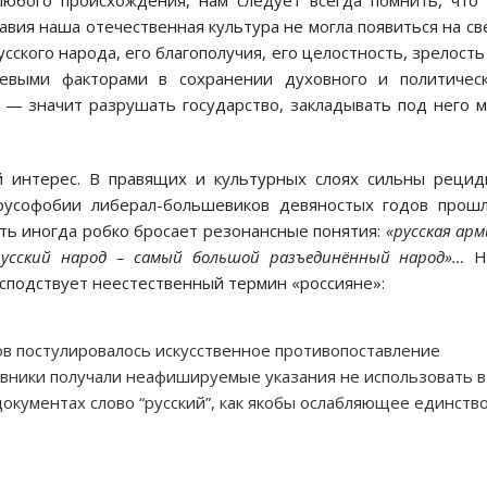
любого происхождения, нам следует всегда помнить, что
авия наша отечественная культура не могла появиться на св
ского народа, его благополучия, его целостность, зрелость
евыми факторами в сохранении духовного и политическ
 — значит разрушать государство, закладывать под него 
 интерес. В правящих и культурных слоях сильны реци
русофобии либерал-большевиков девяностых годов прош
сть иногда робко бросает резонансные понятия:
«русская арм
«русский народ – самый большой разъединённый народ»…
Н
сподствует неестественный термин «россияне»:
ов постулировалось искусственное противопоставление
иновники получали неафишируемые указания не использовать в
окументах слово “русский”, как якобы ослабляющее единств