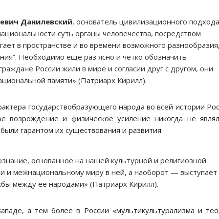
левич
Данилевский
, основатель цивилизационного подход
 национальности суть органы человечества, посредством
гает в пространстве и во времени возможного разнообразия
ия”. Необходимо еще раз ясно и четко обозначить
раждане России жили в мире и согласии друг с другом, они
ациональной памяти» (Патриарх Кирилл).
рактера государствобразующего народа во всей истории Ро
ное возрождение и физическое усиление никогда не явля
 были гарантом их существования и развития.
знание, основанное на нашей культурной и религиозной
ии и межнациональному миру в ней, а наоборот — выступает
жбы между ее народами» (Патриарх Кирилл).
ападе, а тем более в России «мультикультурализма и те