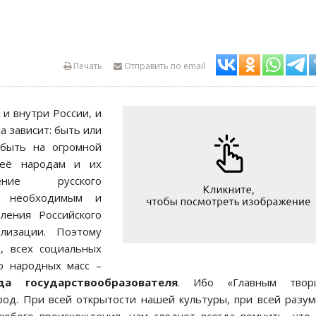
Печать
Отправить по email
– и внутри России, и
а зависит: быть или
 быть на огромной
 её народам и их
ение русского
ся необходимым и
ления Российского
илизации. Поэтому
, всех социальных
о народных масс –
а государствообразователя
. Ибо «Главным твор
род. При всей открытости нашей культуры, при всей разу