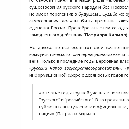
готовности принять в наши ряды человека 
существования русского народа и без Правосл
не имеет перспектив в будущем… Судьба же рус
самосознания должны быть признаны ключ
единства России. Пренебрегать этим сегодня
замедленного действия» (
Патриарх Кирилл
).
Но далеко не все осознают свой жизненный
коммунистического «интернационализма» и 
века. Только в последние годы Верховная вла
«русский народ государствообразователь», 
информационной сфере с девяностых годов го
«В 1990-е годы группой учёных и политик
“русского” и “российского”. В то время ч
публичных выступлениях и официальных д
нации» (Патриарх Кирилл).