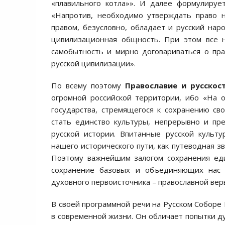
«плавильного котла»». И далее формулируе
«Напротив, необходимо утверждать право 
правом, безусловно, обладает и русский наро
цивилизационная общность. При этом все 
самобытность и мирно договариваться о пр
русской цивилизации».
По всему поэтому
Православие и русскос
огромной российской территории, ибо «На о
государства, стремящегося к сохранению с
стать единство культуры, непрерывно и пр
русской истории. Впитанные русской культ
нашего исторического пути, как путеводная з
Поэтому важнейшим залогом сохранения ед
сохранение базовых и объединяющих нас ц
духовного первоисточника – православной вер
В своей программной речи на Русском Соборе
в современной жизни. Он обличает попытки д