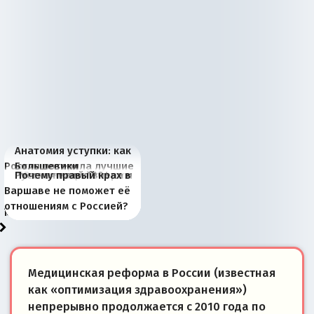
Анатомия уступки: как
Россия потеряла лучшие
Большевики
Киевская марионетка
В России назрели
Миграционный пожар
Россия начинает
Россия зимой 1904
Русская нация вчера и
Почему правый крах в
рыбопромысловые
отличаются от «Яблока»
Запада рассказала о
перемены: 15 шагов к
Европы
сбрасывать балласт
года: первые уступки во
сегодня
Варшаве не поможет её
районы Баренцева
тем, что они -
«переобувании» хозяев
суверенной экономике
Анкориджа
внутренней политике
отношениям с Россией?
моря
победители
Медицинская реформа в России (известная
как «оптимизация здравоохранения»)
непрерывно продолжается с 2010 года по