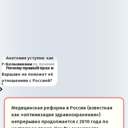
Анатомия уступки: как
Россия потеряла лучшие
Большевики
Киевская марионетка
В России назрели
Миграционный пожар
Россия начинает
Россия зимой 1904
Русская нация вчера и
Почему правый крах в
рыбопромысловые
отличаются от «Яблока»
Запада рассказала о
перемены: 15 шагов к
Европы
сбрасывать балласт
года: первые уступки во
сегодня
Варшаве не поможет её
районы Баренцева
тем, что они -
«переобувании» хозяев
суверенной экономике
Анкориджа
внутренней политике
отношениям с Россией?
моря
победители
Медицинская реформа в России (известная
как «оптимизация здравоохранения»)
непрерывно продолжается с 2010 года по