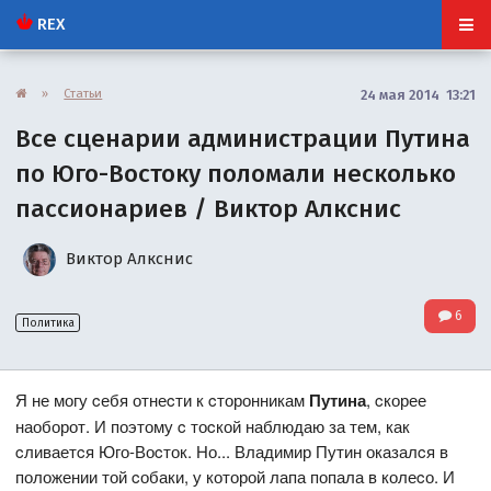
REX
»
Статьи
24 мая 2014 13:21
Все сценарии администрации Путина
по Юго-Востоку поломали несколько
пассионариев / Виктор Алкснис
Виктор Алкснис
6
Политика
Я не могу cебя отнеcти к cторонникам
Путина
, cкорее
наоборот. И поэтому c тоcкой наблюдаю за тем, как
cливаетcя Юго-Воcток. Но... Владимир Путин оказалcя в
положении той cобаки, у которой лапа попала в колеcо. И