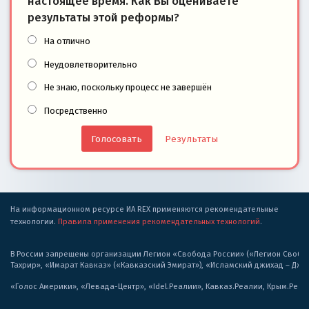
настоящее время. Как Вы оцениваете
результаты этой реформы?
На отлично
Неудовлетворительно
Не знаю, поскольку процесс не завершён
Посредственно
Результаты
На информационном ресурсе ИА REX применяются рекомендательные
технологии.
Правила применения рекомендательных технологий
.
В России запрещены организации Легион «Свобода России» («Легион Свобода
Тахрир», «Имарат Кавказ» («Кавказский Эмират»), «Исламский джихад – Дж
«Голос Америки», «Левада-Центр», «Idel.Реалии», Кавказ.Реалии, Крым.Реал