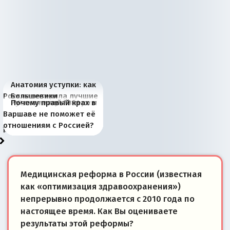
Анатомия уступки: как
Россия потеряла лучшие
Большевики
Киевская марионетка
В России назрели
Миграционный пожар
Россия начинает
Россия зимой 1904
Русская нация вчера и
Почему правый крах в
рыбопромысловые
отличаются от «Яблока»
Запада рассказала о
перемены: 15 шагов к
Европы
сбрасывать балласт
года: первые уступки во
сегодня
Варшаве не поможет её
районы Баренцева
тем, что они -
«переобувании» хозяев
суверенной экономике
Анкориджа
внутренней политике
отношениям с Россией?
моря
победители
Медицинская реформа в России (известная
как «оптимизация здравоохранения»)
непрерывно продолжается с 2010 года по
настоящее время. Как Вы оцениваете
результаты этой реформы?