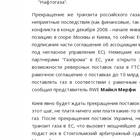
"Нафтогаза".
Прекращение же транзита российского газ
неприятные последствия (как финансовые, так
конфликта в конце декабря 2008 - начале янв
позицию в споре Москвы и Киева, то сейчас Е
подписания части соглашения об ассоциации
под негласное управление ЕС). Немецкие к
партнерами "Газпрома" в ЕС, уже открыто 
возможности реверсных поставок газа в ГТ
рамочное соглашение о поставках до 10 млрд 
поставлять газ в соответствии с рамочным 
сообщил представитель RWE
Майкл Мерфи
.
Киев явно будет ждать прекращения поставок 
этот шаг, не платя ничего или платя какие-т
газ. После прекращения поставок Украина, 
транзит газа в ЕС, что вызовет мощнейшее 
подаст иск в Стокгольмский арбитражный суд