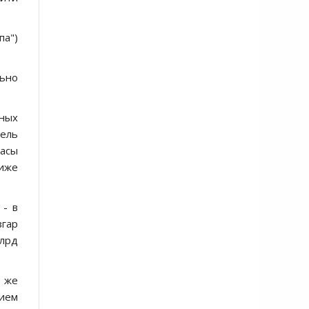
па")
льно
ных
тель
пасы
иже
 - в
згар
млрд
а же
ием