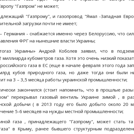
вропу "Газпром" не может;
адлежащий "Газпрому", и газопровод "Ямал -Западная Евро
ительной загрузки почти не имеет;
 – Германия - снабжается именно через Белоруссию, что си
давления ФРГ на нынешние власти Украины;
тогаз Украины» Андрей Коболев заявил, что в подзем
 миллиарда кубометров газа. Хотя это очень низкий показа
оссийского газа в ЕС (еще в начале февраля этого года за
млрд кубов природного газа, но даже тогда они были н
тит на 3 – 3,5 месяца работы украинской промышленности;
ически закончился (стоит напомнить, что в прошлые разы
ром" перекрывал газовый вентиль Украине зимой , в ра
инской добычи ( в 2013 году его было добыто около 20 
ечение 5-6 месяцев на нужды местной промышленности;
иной газа , принадлежащего "Газпрому", может стать т
газа" в Крыму, ранее бывшего структурным подразделен