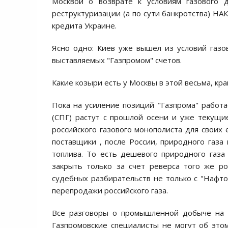
Москвой о возврате к условиям газового 
реструктуризации (а по сути банкротства) НА
кредита Украине.
Ясно одно: Киев уже вышел из условий газо
выставляемых "Газпромом" счетов.
Какие козыри есть у Москвы в этой весьма, кр
Пока на усиление позиций "Газпрома" работ
(СПГ) растут с прошлой осени и уже текущ
российского газового монополиста для своих
поставщики , после России, природного газа
топлива. То есть дешевого природного газ
закрыть только за счет реверса того же рос
судебных разбирательств не только с "Нафто
перепродажи российского газа.
Все разговоры о промышленной добыче на У
Газпромовские специалисты не могут об это