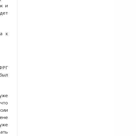
ак и
удет
а к
 ФРГ
 был
 уже
 что
ссии
цене
 уже
вать