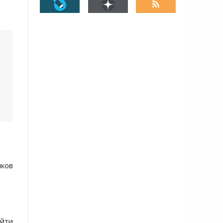
иков
йти