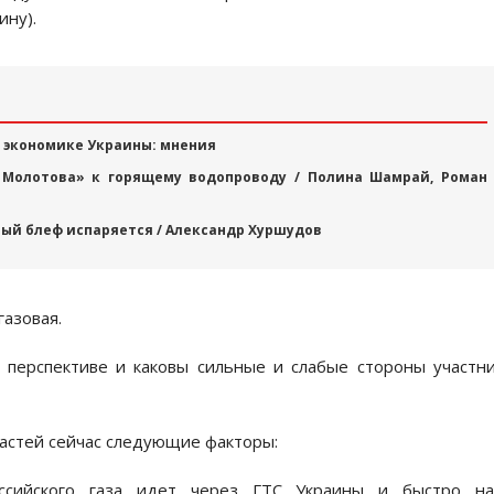
ину).
а экономике Украины: мнения
 Молотова» к горящему водопроводу / Полина Шамрай, Роман
вый блеф испаряется / Александр Хуршудов
газовая.
 перспективе и каковы сильные и слабые стороны участн
ластей сейчас следующие факторы:
оссийского газа идет через ГТС Украины и быстро на