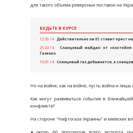
для такого объема реверсных поставок на Укра
БУДЬТЕ В КУРСЕ
12.05.14
Действительно ли ЕС ставит крест н
25.03.14
Сланцевый майдан: от «коктейля
Газенко
10.01.14
Сланцевый газ добывается, а сланце
Но на войне, как на войне, пусть война и лишь 
Как могут развиваться события в ближайшей
конфликта?
На стороне "Нафтогаза Украины" и киевских в
около 60 процентов всего экспорта р