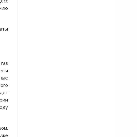
есс
ению
латы
 газ
цены
вные
мого
удет
ерии
воду
фом.
 уже