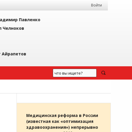
Войти
адимир Павленко
л Челноков
г Айрапетов
Медицинская реформа в России
(известная как «оптимизация
здравоохранения») непрерывно