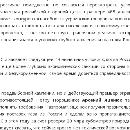
россияне немедленно не согласятся пересмотреть усло
ъявленная российской стороной цена в размере 485 долл
нижает конкурентоспособность украинских товаров на внешн
овышать стоимость газа для населения и теплокоммунэне
Порошенко, - не соответствуют рыночным реалиям, кот
т подписывался в условиях грубого давления и шантажа Ро
 и заявляет следующее: "В нынешних условиях, когда Росс
 еще более глубоких экономических санкций со стороны Е
й и безукоризненной, самое время добиться справедливос
от предвыборной кампании, но и действующий премьер Укр
противостоящей Петру Порошенко)
Арсений Яценюк
та
полнять требования "Газпрома". Яценюк получил правитель
ия поставок газа из России и сделал явно пропагандист
ЕС в этом году за счет реверса 20 млрд кубометров природ
следует сказать, что сейчас просто нет технической возможн