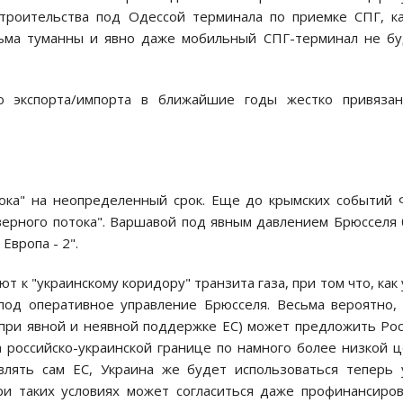
строительства под Одессой терминала по приемке СПГ, к
ьма туманны и явно даже мобильный СПГ-терминал не б
о экспорта/импорта в ближайшие годы жестко привязан
тока" на неопределенный срок. Еще до крымских событий
верного потока". Варшавой под явным давлением Брюсселя
Европа - 2".
 к "украинскому коридору" транзита газа, при том что, как
под оперативное управление Брюсселя. Весьма вероятно,
(при явной и неявной поддержке ЕС) может предложить Ро
а российско-украинской границе по намного более низкой 
твлять сам ЕС, Украина же будет использоваться теперь
ри таких условиях может согласиться даже профинансиро