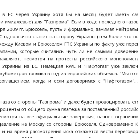
а в ЕС через Украину хотя бы на месяц будет иметь са
 и имиджевые) для "Газпрома". Если в ходе последнего газо
аря 2009 гг. Брюссель, пусть и формально, занимал нейтрал
С однозначно станет на сторону Украины (тем более что п
 между Киевом и Брюсселем ГТС Украины по факту уже пер
омпании, которые считались чуть ли не самыми доверен
заявляют, несмотря на протесты российского монополист
С Украины из ЕС. Немецкая RWE и "Нафтогаз" уже заклю
кубометров топлива в год из европейских объемов. "Мы го
соглашением, когда и если договоримся с "Нафтогазом"…
газа со стороны "Газпрома" и даже будет провоцировать ег
о проценты от общего сумма платежа за поставленный россий
несмотря на все официальные заверения, начнет ограничи
давление на Москву со стороны Брюсселя. Одновременно 
 и на время рассмотрения иска откажется вести перегово