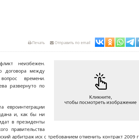
Печать
Отправить по email
фликт неизбежен.
го договора между
вопрос времени.
ева развернуто по
а евроинтеграции
дана и, как бы ни
идат в президенты
ого правительства
мский арбитраж иск с требованием отменить контракт 2009 