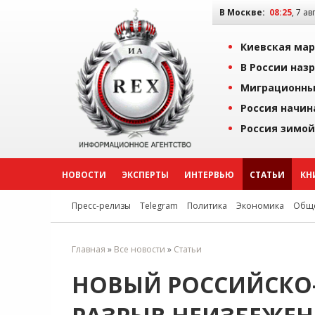
В Москве:
08:25
, 7 ав
Киевская мар
В России наз
Миграционны
Россия начин
Россия зимой
НОВОСТИ
ЭКСПЕРТЫ
ИНТЕРВЬЮ
СТАТЬИ
КН
Пресс-релизы
Telegram
Политика
Экономика
Обще
Главная
»
Все новости
»
Статьи
НОВЫЙ РОССИЙСКО