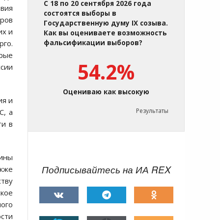
С 18 по 20 сентября 2026 года
вия
состоятся выборы в
аров
Государственную думу IX созыва.
их и
Как вы оцениваете возможность
рго.
фальсификации выборов?
орые
54.2%
ссии
Оцениваю как высокую
ия и
Результаты
С, а
ти в
аины
Подписывайтесь на ИА REX
кже
ству
ское
ного
ости