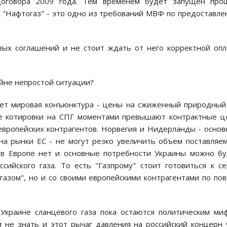
договора 2009 года. Тем временем будет запущен проц
К "Нафтогаз" - это одно из требований МВФ по предоставл
вых соглашений и не стоит ждать от него корректной оп
айне непростой ситуации?
ает мировая конъюнктура - цены на сжиженный природный
ие котировки на СПГ моментами превышают контрактные 
 европейских контрагентов. Норвегия и Нидерланды - осно
 на рынки ЕС - не могут резко увеличить объем поставляе
а в Европе нет и основные потребности Украины можно б
сийского газа. То есть "Газпрому" стоит готовиться к с
газом", но и со своими европейскими контрагентами по по
краине сланцевого газа пока остаются политическим ми
м не знать и этот рычаг давления на российский концерн