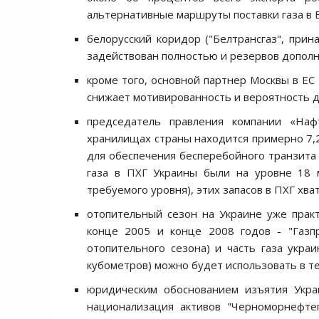
альтернативные маршруты поставки газа в Е
белорусский коридор ("Белтрансгаз", прин
задействован полностью и резервов дополн
кроме того, основной партнер Москвы в ЕС
снижает мотивированность и вероятность 
председатель правления компании «Наф
хранилищах страны находится примерно 7,2
для обеспечения бесперебойного транзита р
газа в ПХГ Украины были на уровне 18 
требуемого уровня), этих запасов в ПХГ хва
отопительный сезон на Украине уже практ
конце 2005 и конце 2008 годов - "Газп
отопительного сезона) и часть газа укра
кубометров) можно будет использовать в т
юридическим обоснованием изъятия Укра
национализация активов "Черноморнефте