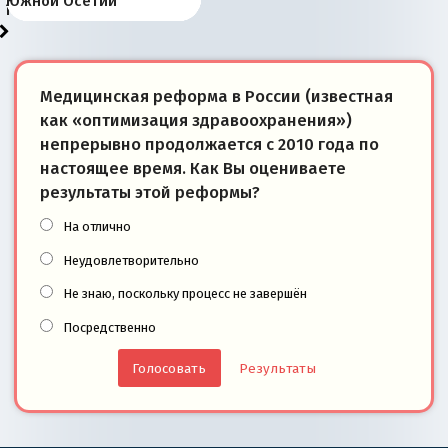
«переобувании» хозяев
суверенной экономике
Анкориджа
внутренней политике
отношениям с Россией?
Южной Осетии
победители
Медицинская реформа в России (известная
как «оптимизация здравоохранения»)
непрерывно продолжается с 2010 года по
настоящее время. Как Вы оцениваете
результаты этой реформы?
На отлично
Неудовлетворительно
Не знаю, поскольку процесс не завершён
Посредственно
Результаты