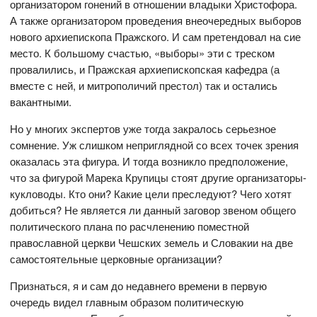
организатором гонений в отношении владыки Христофора.
А также организатором проведения внеочередных выборов
нового архиепископа Пражского. И сам претендовал на сие
место. К большому счастью, «выборы» эти с треском
провалились, и Пражская архиепископская кафедра (а
вместе с ней, и митрополичий престол) так и остались
вакантными.
Но у многих экспертов уже тогда закралось серьезное
сомнение. Уж слишком неприглядной со всех точек зрения
оказалась эта фигура. И тогда возникло предположение,
что за фигурой Марека Крупицы стоят другие организаторы-
кукловоды. Кто они? Какие цели преследуют? Чего хотят
добиться? Не является ли данный заговор звеном общего
политического плана по расчленению поместной
православной церкви Чешских земель и Словакии на две
самостоятельные церковные организации?
Признаться, я и сам до недавнего времени в первую
очередь видел главным образом политическую