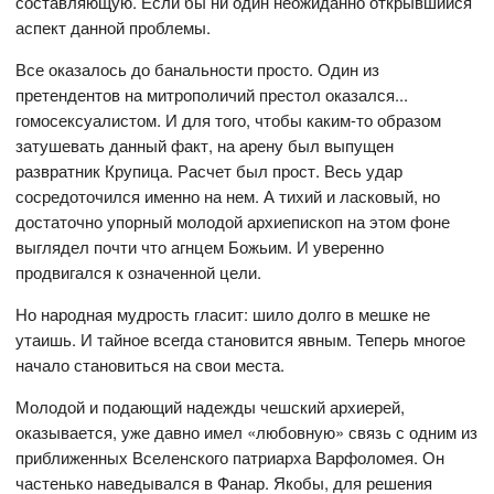
составляющую. Если бы ни один неожиданно открывшийся
аспект данной проблемы.
Все оказалось до банальности просто. Один из
претендентов на митрополичий престол оказался...
гомосексуалистом. И для того, чтобы каким-то образом
затушевать данный факт, на арену был выпущен
развратник Крупица. Расчет был прост. Весь удар
сосредоточился именно на нем. А тихий и ласковый, но
достаточно упорный молодой архиепископ на этом фоне
выглядел почти что агнцем Божьим. И уверенно
продвигался к означенной цели.
Но народная мудрость гласит: шило долго в мешке не
утаишь. И тайное всегда становится явным. Теперь многое
начало становиться на свои места.
Молодой и подающий надежды чешский архиерей,
оказывается, уже давно имел «любовную» связь с одним из
приближенных Вселенского патриарха Варфоломея. Он
частенько наведывался в Фанар. Якобы, для решения