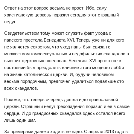
Ответ на этот вопрос весьма не прост. Ибо, саму
христианскую церковь поразил сегодня этот страшный
недуг.
Свидетельством тому может служить факт ухода с
папского престола Бенедикта ХVI. Теперь уже ни для кого
не является секретом, что уход папы был связан с
множеством гомосексуальных и педофильских скандалов в
высших церковных эшелонах. Бенедикт XVI просто не в
состоянии был преодолеть влияние этого мощного лобби
на жизнь католической церкви. И, будучи человеком
весьма порядочным, предпочел удалиться подальше ото
всех скандалов.
Похоже, что теперь очередь дошла и до православной
церкви. Страшный недуг грехопадения поразил и ее в самое
сердце. И до грандиозных скандалов здесь остался всего
лишь один шаг.
За примерами далеко ходить не надо. С апреля 2013 года в