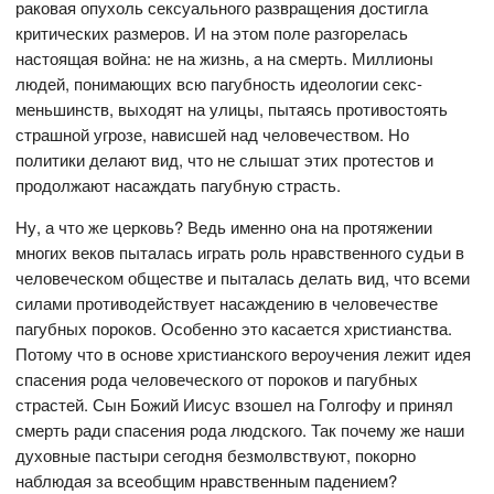
раковая опухоль сексуального развращения достигла
критических размеров. И на этом поле разгорелась
настоящая война: не на жизнь, а на смерть. Миллионы
людей, понимающих всю пагубность идеологии секс-
меньшинств, выходят на улицы, пытаясь противостоять
страшной угрозе, нависшей над человечеством. Но
политики делают вид, что не слышат этих протестов и
продолжают насаждать пагубную страсть.
Ну, а что же церковь? Ведь именно она на протяжении
многих веков пыталась играть роль нравственного судьи в
человеческом обществе и пыталась делать вид, что всеми
силами противодействует насаждению в человечестве
пагубных пороков. Особенно это касается христианства.
Потому что в основе христианского вероучения лежит идея
спасения рода человеческого от пороков и пагубных
страстей. Сын Божий Иисус взошел на Голгофу и принял
смерть ради спасения рода людского. Так почему же наши
духовные пастыри сегодня безмолвствуют, покорно
наблюдая за всеобщим нравственным падением?