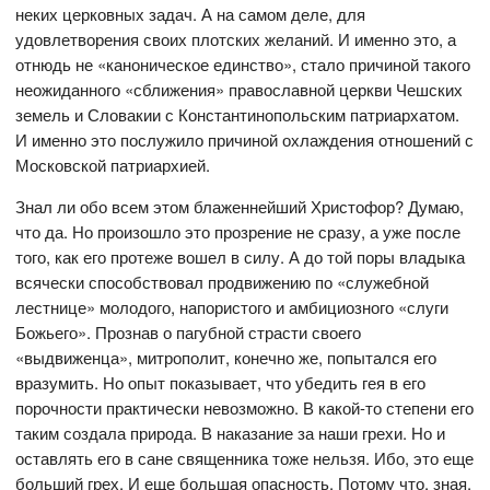
неких церковных задач. А на самом деле, для
удовлетворения своих плотских желаний. И именно это, а
отнюдь не «каноническое единство», стало причиной такого
неожиданного «сближения» православной церкви Чешских
земель и Словакии с Константинопольским патриархатом.
И именно это послужило причиной охлаждения отношений с
Московской патриархией.
Знал ли обо всем этом блаженнейший Христофор? Думаю,
что да. Но произошло это прозрение не сразу, а уже после
того, как его протеже вошел в силу. А до той поры владыка
всячески способствовал продвижению по «служебной
лестнице» молодого, напористого и амбициозного «слуги
Божьего». Прознав о пагубной страсти своего
«выдвиженца», митрополит, конечно же, попытался его
вразумить. Но опыт показывает, что убедить гея в его
порочности практически невозможно. В какой-то степени его
таким создала природа. В наказание за наши грехи. Но и
оставлять его в сане священника тоже нельзя. Ибо, это еще
больший грех. И еще большая опасность. Потому что, зная,