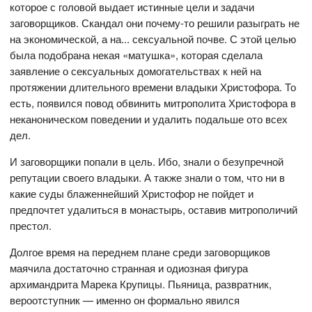
которое с головой выдает истинные цели и задачи
заговорщиков. Скандал они почему-то решили разыграть не
на экономической, а на... сексуальной почве. С этой целью
была подобрана некая «матушка», которая сделала
заявление о сексуальных домогательствах к ней на
протяжении длительного времени владыки Христофора. То
есть, появился повод обвинить митрополита Христофора в
неканоническом поведении и удалить подальше ото всех
дел.
И заговорщики попали в цель. Ибо, знали о безупречной
репутации своего владыки. А также знали о том, что ни в
какие суды блаженнейший Христофор не пойдет и
предпочтет удалиться в монастырь, оставив митрополичий
престол.
Долгое время на переднем плане среди заговорщиков
маячила достаточно странная и одиозная фигура
архимандрита Марека Крупицы. Пьяница, развратник,
вероотступник — именно он формально явился