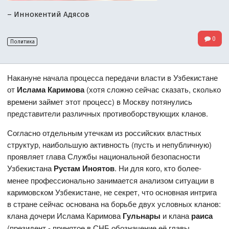
– Иннокентий Адясов
0
Политика
Накануне начала процесса передачи власти в Узбекистане
от
Ислама Каримова
(хотя сложно сейчас сказать, сколько
времени займет этот процесс) в Москву потянулись
представители различных противоборствующих кланов.
Согласно отдельным утечкам из российских властных
структур, наибольшую активность (пусть и непубличную)
проявляет глава Службы национальной безопасности
Узбекистана
Рустам Иноятов
. Ни для кого, кто более-
менее профессионально занимается анализом ситуации в
каримовском Узбекистане, не секрет, что основная интрига
в стране сейчас основана на борьбе двух условных кланов:
клана дочери Ислама Каримова
Гульнары
и клана
раиса
(президент - принятое в СНБ обозначение её главы