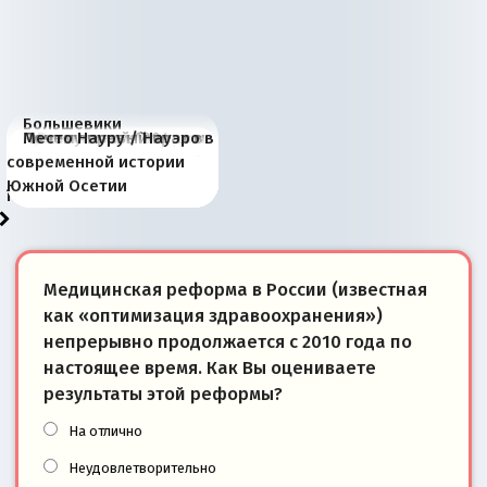
Большевики
Киевская марионетка
В России назрели
Миграционный пожар
Россия начинает
Россия зимой 1904
Русская нация вчера и
Почему правый крах в
Место Науру / Науэро в
отличаются от «Яблока»
Запада рассказала о
перемены: 15 шагов к
Европы
сбрасывать балласт
года: первые уступки во
сегодня
Варшаве не поможет её
современной истории
тем, что они -
«переобувании» хозяев
суверенной экономике
Анкориджа
внутренней политике
отношениям с Россией?
Южной Осетии
победители
Медицинская реформа в России (известная
как «оптимизация здравоохранения»)
непрерывно продолжается с 2010 года по
настоящее время. Как Вы оцениваете
результаты этой реформы?
На отлично
Неудовлетворительно