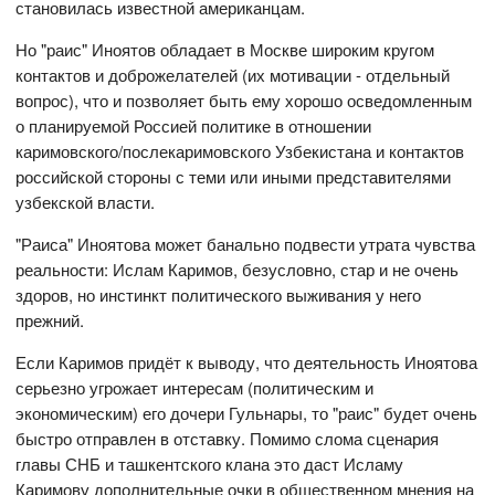
становилась известной американцам.
Но "раис" Иноятов обладает в Москве широким кругом
контактов и доброжелателей (их мотивации - отдельный
вопрос), что и позволяет быть ему хорошо осведомленным
о планируемой Россией политике в отношении
каримовского/послекаримовского Узбекистана и контактов
российской стороны с теми или иными представителями
узбекской власти.
"Раиса" Иноятова может банально подвести утрата чувства
реальности: Ислам Каримов, безусловно, стар и не очень
здоров, но инстинкт политического выживания у него
прежний.
Если Каримов придёт к выводу, что деятельность Иноятова
серьезно угрожает интересам (политическим и
экономическим) его дочери Гульнары, то "раис" будет очень
быстро отправлен в отставку. Помимо слома сценария
главы СНБ и ташкентского клана это даст Исламу
Каримову дополнительные очки в общественном мнения на