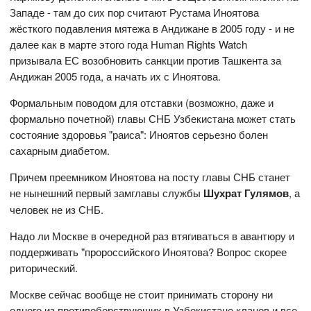
Западе - там до сих пор считают Рустама Иноятова
жёсткого подавления мятежа в Андижане в 2005 году - и не
далее как в марте этого года Human Rights Watch
призывала ЕС возобновить санкции против Ташкента за
Андижан 2005 года, а начать их с Иноятова.
Формальным поводом для отставки (возможно, даже и
формально почетной) главы СНБ Узбекистана может стать
состояние здоровья "раиса": Иноятов серьезно болен
сахарным диабетом.
Причем преемником Иноятова на посту главы СНБ станет
не нынешний первый замглавы службы
Шухрат Гулямов
, а
человек не из СНБ.
Надо ли Москве в очередной раз втягиваться в авантюру и
поддерживать "пророссийского Иноятова? Вопрос скорее
риторический.
Москве сейчас вообще не стоит принимать сторону ни
одного из противоборствующих в Узбекистане кланов и все