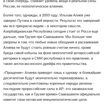
в свою очередь, снижает уровень мощи и реальной силы
России, ее геополитическое влияние.
Более того, однажды, в 2003 году, Ильхам Алиев уже
заверял Путина в своей верности. Результат его заверений
мы все прекрасно видим – в некотором смысле,
Азербайджанская Республика сегодня стоит от Росси еще
дальше, чем Грузия при Саакашвили. Мы больше чем
уверены в том, что любые новые обещания и раскаивания
Алиева не будут стоить ровным счетом ничего, кроме
бреда сивой кобылы на фоне многолетней антироссийской
риторики в науке и СМИ республики в его правление, а
также англосаксонского дрейфа его правительства.
«Прощение» Алиева приведет лишь к одному: в ближайшие
десятилетия будут окончательно тюркизированы, а
следовательно уничтожены коренные народы региона -
последние пророссийские силы в АР; это закавказское
государство, как и Грузия времен Саакашвили официально
наметит свои натовские внешнеполитические цели.