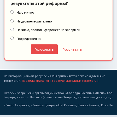
результаты этой реформы?
На отлично
Неудовлетворительно
Не знаю, поскольку процесс не завершён
Посредственно
Результаты
На информационном ресурсе ИА REX применяются рекомендательные
технологии.
Правила применения рекомендательных технологий
.
В России запрещены организации Легион «Свобода России» («Легион Свобода
Тахрир», «Имарат Кавказ» («Кавказский Эмират»), «Исламский джихад – Дж
«Голос Америки», «Левада-Центр», «Idel.Реалии», Кавказ.Реалии, Крым.Реал