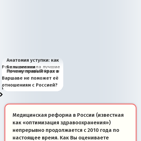
Анатомия уступки: как
Россия потеряла лучшие
Большевики
Киевская марионетка
В России назрели
Миграционный пожар
Россия начинает
Россия зимой 1904
Русская нация вчера и
Почему правый крах в
рыбопромысловые
отличаются от «Яблока»
Запада рассказала о
перемены: 15 шагов к
Европы
сбрасывать балласт
года: первые уступки во
сегодня
Варшаве не поможет её
районы Баренцева
тем, что они -
«переобувании» хозяев
суверенной экономике
Анкориджа
внутренней политике
отношениям с Россией?
моря
победители
Медицинская реформа в России (известная
как «оптимизация здравоохранения»)
непрерывно продолжается с 2010 года по
настоящее время. Как Вы оцениваете