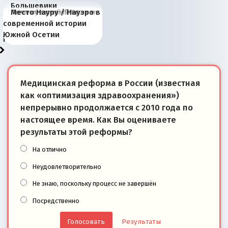
Большевики
Киевская марионетка
В России назрели
Миграционный пожар
Россия начинает
Россия зимой 1904
Русская нация вчера и
Почему правый крах в
Место Науру / Науэро в
отличаются от «Яблока»
Запада рассказала о
перемены: 15 шагов к
Европы
сбрасывать балласт
года: первые уступки во
сегодня
Варшаве не поможет её
современной истории
тем, что они -
«переобувании» хозяев
суверенной экономике
Анкориджа
внутренней политике
отношениям с Россией?
Южной Осетии
победители
Медицинская реформа в России (известная
как «оптимизация здравоохранения»)
непрерывно продолжается с 2010 года по
настоящее время. Как Вы оцениваете
результаты этой реформы?
На отлично
Неудовлетворительно
Не знаю, поскольку процесс не завершён
Посредственно
Результаты