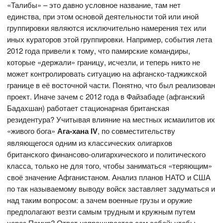
«Талибы» – это давно условное название, там нет
единства, при этом основой деятельности той или иной
группировки являются исключительно намерения тех или
иных кураторов этой группировки. Например, события лета
2012 года привели к тому, что памирские командиры,
которые «держали» границу, исчезли, и теперь никто не
может контролировать ситуацию на афганско-таджикской
границе в её восточной части. Понятно, что был реализован
проект. Иначе зачем с 2012 года в Файзабаде (афганский
Бадахшан) работает стационарная британская
резидентура? Учитывая влияние на местных исмаилитов их
«живого бога»
Ага-хана IV
, по совместительству
являющегося одним из классических олигархов
британского финансово-олигархического и политического
класса, только не для того, чтобы заниматься «теряющим»
своё значение Афганистаном. Анализ планов НАТО и США
по так называемому выводу войск заставляет задуматься и
над таким вопросом: а зачем военные грузы и оружие
предполагают везти самым трудным и кружным путем
через Памир? Ответ напрашивается сам собой: чтобы