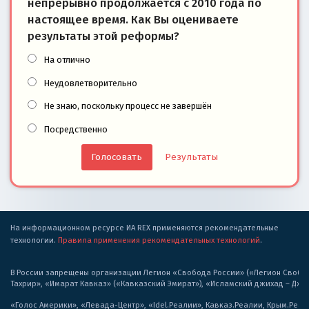
непрерывно продолжается с 2010 года по
настоящее время. Как Вы оцениваете
результаты этой реформы?
На отлично
Неудовлетворительно
Не знаю, поскольку процесс не завершён
Посредственно
Результаты
На информационном ресурсе ИА REX применяются рекомендательные
технологии.
Правила применения рекомендательных технологий
.
В России запрещены организации Легион «Свобода России» («Легион Свобода
Тахрир», «Имарат Кавказ» («Кавказский Эмират»), «Исламский джихад – Дж
«Голос Америки», «Левада-Центр», «Idel.Реалии», Кавказ.Реалии, Крым.Реал