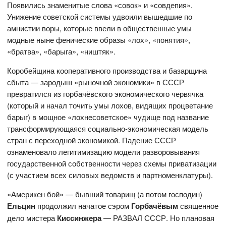
Появились знаменитые слова «совок» и «совдепия».
Унижение советской системы удвоили вышедшие по
амнистии воры, которые ввели в общественные умы
модные ныне фенические образы «лох», «понятия»,
«братва», «барыга», «ништяк».
Коробейщина кооперативного производства и базарщина
сбыта — зародыш «рыночной экономики» в СССР
превратился из горбачёвского экономического червячка
(который и начал точить умы лохов, видящих процветание
барыг) в мощное «лохнесоветское» чудище под название
трансформирующаяся социально-экономическая модель
стран с переходной экономикой. Падение СССР
ознаменовало легитимизацию модели разворовывания
государственной собственности через схемы приватизации
(с участием всех силовых ведомств и партноменклатуры).
«Америкен бой» — бывший товарищ (а потом господин)
Ельцин
продолжил начатое сэром
Горбачёвым
священное
дело мистера
Киссинжера
— РАЗВАЛ СССР. Но плановая