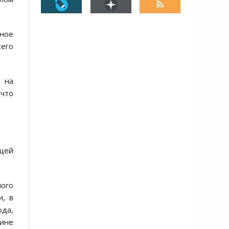
ное
сего
ь на
 что
ющей
ного
и, в
ода,
аине