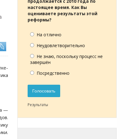
продолжается с 2010 года по
настоящее время. Как Вы
оцениваете результаты этой
в
реформы?
На отлично
Неудовлетворительно
Не знаю, поскольку процесс не
завершён
тке-
Посредственно
тика
Голосовать
Результаты
на —
дов.
тику
ики.