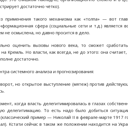
стрирует достаточно чётко).
з применения такого механизма как «толпа» — вот глав
нформационная сфера (социальные сети и т.д.) является в
м не осмыслена, но давно просится в дело.
ально оценить вызовы нового века, то сможет сработат
 Кремль. Но власти, как всегда, не до этого: она считает,
вполне достаточно.
ентра системного анализа и прогнозирования:
ворот, но открытое выступление (мятеж) против действу
сь.
мент, когда власть делегитимировалась в глазах собствен
кую делегитимацию. То есть надо было добиться ситуаци
 (классический пример — Николай II в феврале-марте 1917 г
щал). Кстати сейчас в таком же положении находится на Укр