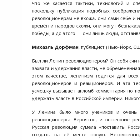
Что же касается тактики, технологий и оп
поскольку публикация подобных соображен
революционерам не вхожа, они сами себе и на
времён и народов схожи, они могут безнака
победы, а до этого — они лишь люди, отстаи
Михаэль Дорфман
, публицист (Нью-Йорк, СШ
Был ли Ленин революционером? Он себя считал
захвата и удержания власти, не обременённа
этом качестве, ленинизм годится для все
революционеров и реакционеров. И эта тео
усмешку вызывает апломб комментария по по
удержать власть в Российской империи. Никог
У Ленина было много учеников и очень 
революционеры. Вероятно, и нынешние рев
Русская революция сумела «поставить Рос
создать на её месте новую. Несомненно