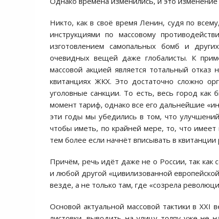
Однако времена изменились, и это изменение
Никто, как в своё время Ленин, судя по все
инструкциями по массовому противодейств
изготовлением самопальных бомб и други
очевидных вещей даже глобалисты. К приме
массовой акцией является тотальный отказ 
квитанциях ЖКХ. Это достаточно сложно ор
уголовные санкции. То есть, весь город как
момент тариф, однако все его дальнейшие «инд
эти годы мы убедились в том, что улучшени
чтобы иметь, по крайней мере, то, что имеет
тем более если начнёт вписывать в квитанции
Причём, речь идёт даже не о России, так как
и любой другой «цивилизованной европейской
везде, а не только там, где «созрела революц
Основой актуальной массовой тактики в XXI в
листовки, выводить на улицу толпу уже не н