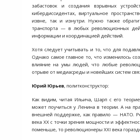
забастовок и создания взрывных устрой
кибердиссидентах, виртуальное пространст
извне, так и изнутри. Нужно также обрати
транспорта — в любых революционных дейс
информации и координацией действий.
Хотя следует учитывать и то, что для подав
Однако самое главное то, что изменилось со
влияние на умы людей, что любые револю
отрыве от медиасреды и новейших систем свя
Юрий Юрьев
, политконструктор:
Как видим, читая Ильича, Шарп с его теори
может поучиться у Ленина в теории. А на п
внешней поддержке, как правило — НАТО. Р
века XX с точки зрения мощности и эффектнос
поменьше, то революционеры ХХI века гораздо