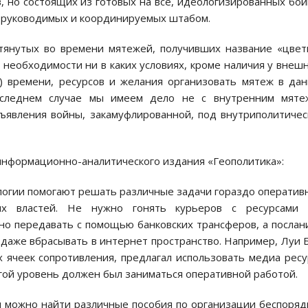
 но состоящих из готовых на всё, идеологизированных бо
о руководимых и координируемых штабом.
стянутых во времени мятежей, получивших название «цве
 необходимости ни в каких условиях, кроме наличия у внеш
в) времени, ресурсов и желания организовать мятеж в да
оследнем случае мы имеем дело не с внутренним мяте
бъявления войны, закамуфлированной, под внутриполитиче
 информационно-аналитического издания «Геополитика»:
логии помогают решать различные задачи гораздо оператив
х властей. Не нужно гонять курьеров с ресурсами 
 передавать с помощью банковских трансферов, а послан
даже вбрасывать в интернет пространство. Например, Луи 
 ячеек сопротивления, предлагал использовать медиа рес
ругой уровень должен был заниматься оперативной работой.
м можно найти различные пособия по организации беспоряд