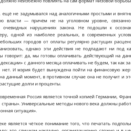
 должно неизбежно повлиять на сам формат низовой борьбы
му, ещё не задумывался над аналогичными простыми и внят
ию власти — причём не на уголовном уровне, связанно
х очевидных нарушениях закона. Не подошли к осозна
ру, одной из наиболее реальных, в современных услов
небольших городов от оплаты регулярно растущих расцен
ганизовать, однако эти действия не подпадают ни под к
 бы говорит: да, мы готовы оплачивать действующий на да
ексации» с данного месяца оплачивать не будем, так как за
й нет. И мэрия будет вынуждена пойти на финансовую жер
 на данный момент, в противном случае она не получит и эт
 растущие долги и проценты.
 современная Россия является точной копией Германии, Фра
 страны». Универсальные методы нового века должны рабо
ионная ситуация».
еке является чёткое понимание того, что печатать подпол
адо: это слишком накладно, организационно сложно и в ц