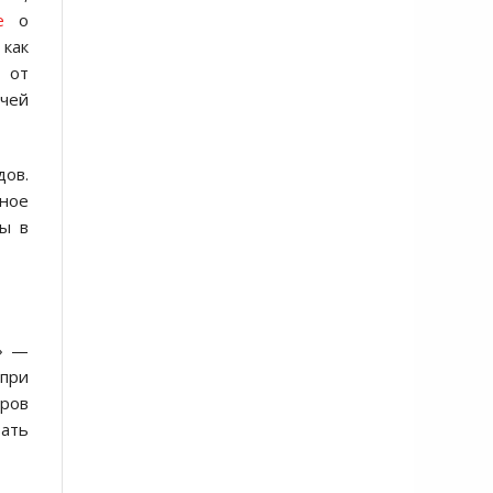
е
о
 как
я от
чей
дов.
вное
ы в
а» —
 при
еров
вать