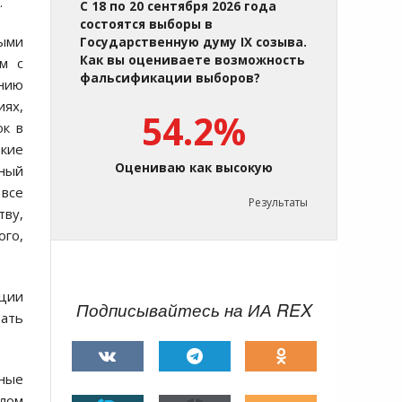
.
С 18 по 20 сентября 2026 года
состоятся выборы в
ными
Государственную думу IX созыва.
Как вы оцениваете возможность
м с
фальсификации выборов?
нию
иях,
54.2%
ок в
акие
Оцениваю как высокую
нный
 все
Результаты
тву,
ого,
нции
Подписывайтесь на ИА REX
тать
ьные
елом