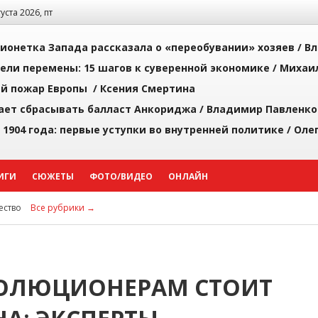
густа 2026, пт
ионетка Запада рассказала о «переобувании» хозяев /
Вл
рели перемены: 15 шагов к суверенной экономике /
Михаи
й пожар Европы /
Ксения Смертина
ает сбрасывать балласт Анкориджа /
Владимир Павленко
 1904 года: первые уступки во внутренней политике /
Оле
ИГИ
СЮЖЕТЫ
ФОТО/ВИДЕО
ОНЛАЙН
ство
Все рубрики →
ОЛЮЦИОНЕРАМ СТОИТ