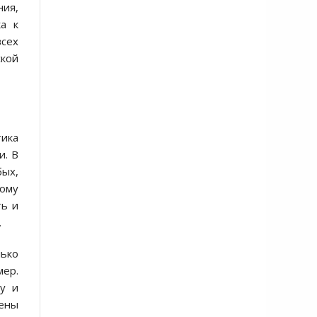
ния,
а к
всех
ской
тика
и. В
ых,
тому
ть и
.
ько
ер.
у и
ены