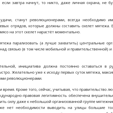
о, если завтра начнут, то никто, даже личная охрана, не б
 удачи, станут революционерами, всегда необходимо и
евых отрядов, которые должны составить скелет мятежа. 
мясо на этот скелет нарастёт моментально.
ятежа парализовать (а лучше захватить) центральные ор
 над связью (в том числе мобильной и правительственной) и
тельной, инициатива должна постоянно оставаться в р
стро. Желательно уже к исходу первых суток мятежа, макс
ными революционерами.
и время. Кроме того, сейчас, учитывая, что правительство л
еждународно-правовая легитимность обеспечена внушител
ить силу даже к небольшой организованной группе мятежни
уже нет необходимости выводить на улицы большие тол