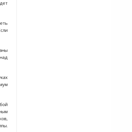
удет
меть
Если
ганы
 над
уках
имум
юбой
ьным
ков,
пы.