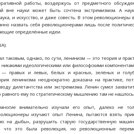
еративной работы, воздержусь от предметного обсужде
ий вне науки может быть сочтена экстремизмом. А наук
ука, и искусство, и даже совесть. В этом революционеры 
занно назвать себя революционерами лишь после политиче
вающие определённые идеи.
А):
 таковым, однако, по сути, ленинизм — это теория и прак
я никакими идеологическими или философскими компонентам
х — правых и левых, белых и красных, зелёных и голуб
рия ленинизма неоднократно доказана на практике, по
воду дилетантства или экстремизма. Ленин сумел захвати
о равного ему по стратегическому мышлению там не нашлось
многие внимательно изучали его опыт, далеко не тол
олюционеры изучают опыт Ленина, пытаются взять прим
сию на дыбы», разрушить старую государственную машин
, что это была революция, но революционные перем