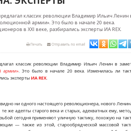
А: ЭКСПЕРТЫ
предлагал классик революции Владимир Ильич Ленин 
олюционной армии». Это было в начале 20 века.
онеров в XXI веке, разбирались эксперты ИА REX.
Печать
Отправить по email
длагал классик революции Владимир Ильич Ленин в заме
й армии»
. Это было в начале 20 века. Изменилась ли так
ались эксперты
ИА REX
.
 не видно ни одного настоящего революционера, нового Лени
ё те же адепты старого века и старых, адекватных ему, мето
зьбой сегодня применяют уличную тактику, похожую на так
люции — также из этой, старообрядческой массовой такт