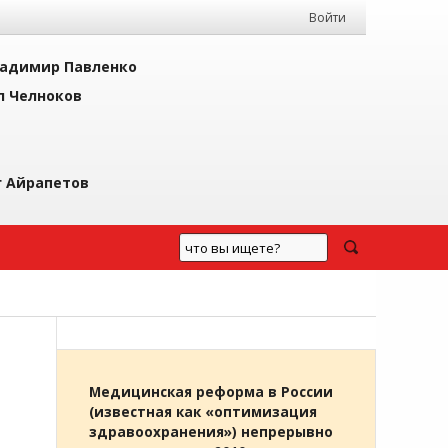
Войти
адимир Павленко
л Челноков
г Айрапетов
Медицинская реформа в России
(известная как «оптимизация
здравоохранения») непрерывно