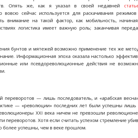
ств. Опять же, как я указал в своей недавней
стать
во вовсю сейчас используется для раскачивания режимов
ть внимание на такой фактор, как мобильность, начина
твиях логистика имеет важную роль; заканчивая переда
ления бунтов и мятежей возможно применение тех же мето
знание. Информационная эпоха оказала настолько эффекти
ционные или псевдореволюционные действия не возможн
зи.
ей переворотов — лишь последователь, и «арабская весн
рактике — «революции» последних лет были успешны лишь
еволюционеры XXI века ничем не превзошли революцион
ти переворотов. Хотя если считать успехом стремление уби
 более успешны, чем в веке прошлом.