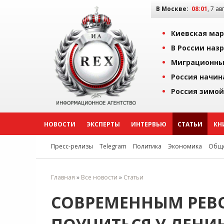
В Москве:
08:01
, 7 ав
Киевская мар
В России наз
Миграционны
Россия начин
Россия зимой
НОВОСТИ
ЭКСПЕРТЫ
ИНТЕРВЬЮ
СТАТЬИ
КН
Пресс-релизы
Telegram
Политика
Экономика
Обще
Главная
»
Все новости
»
Статьи
СОВРЕМЕННЫМ РЕВ