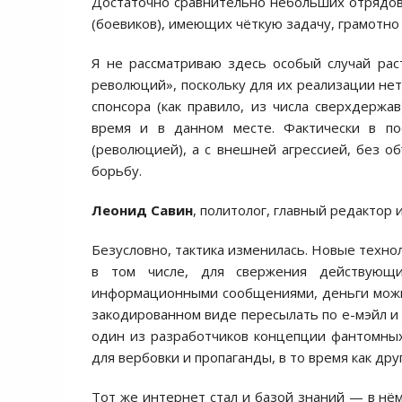
Достаточно сравнительно небольших отрядов,
(боевиков), имеющих чёткую задачу, грамотн
Я не рассматриваю здесь особый случай ра
революций», поскольку для их реализации нет
спонсора (как правило, из числа сверхдержа
время и в данном месте. Фактически в п
(революцией), а с внешней агрессией, без о
борьбу.
Леонид Савин
, политолог, главный редактор
Безусловно, тактика изменилась. Новые техно
в том числе, для свержения действующи
информационными сообщениями, деньги можно
закодированном виде пересылать по е-мэйл и 
один из разработчиков концепции фантомных
для вербовки и пропаганды, в то время как д
Тот же интернет стал и базой знаний — в нё