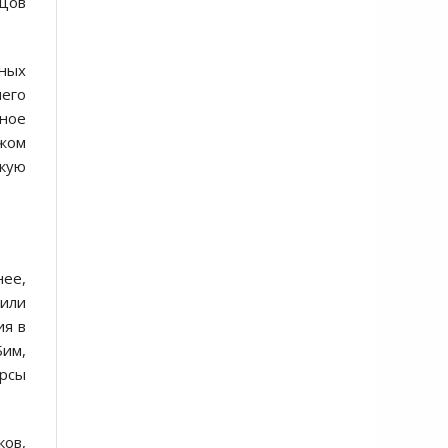
йцов
тных
него
нное
жом
скую
нее,
или
ия в
Бим,
урсы
ков,