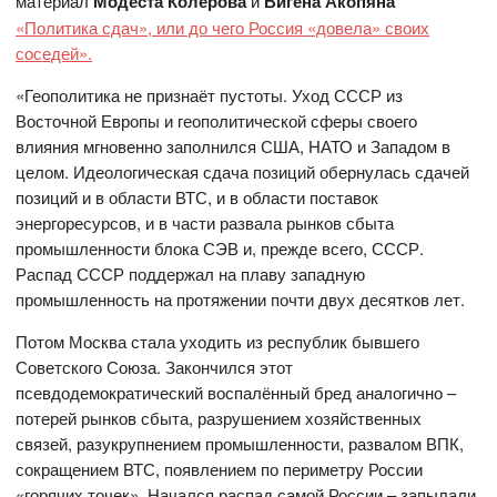
материал
Модеста Колерова
и
Вигена Акопяна
«Политика сдач», или до чего Россия «довела» своих
соседей».
«Геополитика не признаёт пустоты. Уход СССР из
Восточной Европы и геополитической сферы своего
влияния мгновенно заполнился США, НАТО и Западом в
целом. Идеологическая сдача позиций обернулась сдачей
позиций и в области ВТС, и в области поставок
энергоресурсов, и в части развала рынков сбыта
промышленности блока СЭВ и, прежде всего, СССР.
Распад СССР поддержал на плаву западную
промышленность на протяжении почти двух десятков лет.
Потом Москва стала уходить из республик бывшего
Советского Союза. Закончился этот
псевдодемократический воспалённый бред аналогично –
потерей рынков сбыта, разрушением хозяйственных
связей, разукрупнением промышленности, развалом ВПК,
сокращением ВТС, появлением по периметру России
«горячих точек». Начался распад самой России – запылали