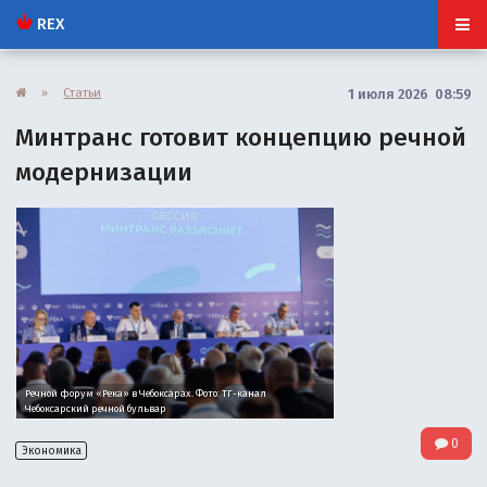
REX
»
Статьи
1 июля 2026 08:59
Минтранс готовит концепцию речной
модернизации
Речной форум «Река» в Чебоксарах. Фото: ТГ-канал
Чебоксарский речной бульвар
0
Экономика