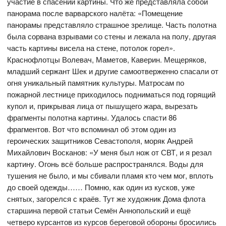
участие в спасении картины. Что же представляла собой
панорама после варварского налёта: «Помещение
панорамы представляло страшное зрелище. Часть полотна
была сорвана взрывами со стены и лежала на полу, другая
часть картины висела на стене, потолок горел».
Краснофлотцы Волевач, Маметов, Каверин. Мещеряков,
младший сержант Шек и другие самоотверженно спасали от
огня уникальный памятник культуры. Матросам по
пожарной лестнице приходилось подниматься под горящий
купол и, прикрывая лица от пышущего жара, вырезать
фрагменты полотна картины. Удалось спасти 86
фрагментов. Вот что вспоминал об этом один из
героических защитников Севастополя, моряк Андрей
Михайлович Восканов: «У меня был нож от СВТ, и я резал
картину. Огонь всё больше распространялся. Воды для
тушения не было, и мы сбивали пламя кто чем мог, вплоть
до своей одежды…… Помню, как один из кусков, уже
снятых, загорелся с краёв. Тут же художник Дома флота
старшина первой статьи Семён Аннопольский и ещё
четверо курсантов из курсов береговой обороны бросились