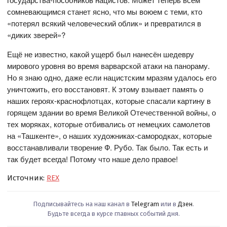
сомневающимся станет ясно, что мы воюем с теми, кто
«потерял всякий человеческий облик» и превратился в
«диких зверей»?
Ещё не известно, какой ущерб был нанесён шедевру
мирового уровня во время варварской атаки на панораму.
Но я знаю одно, даже если нацистским мразям удалось его
уничтожить, его восстановят. К этому взывает память о
наших героях-краснофлотцах, которые спасали картину в
горящем здании во время Великой Отечественной войны, о
тех моряках, которые отбивались от немецких самолетов
на «Ташкенте», о наших художниках-самородках, которые
восстанавливали творение Ф. Рубо. Так было. Так есть и
так будет всегда! Потому что наше дело правое!
Источник:
REX
Подписывайтесь на наш канал в
Telegram
или в
Дзен
.
Будьте всегда в курсе главных событий дня.