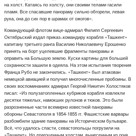
на холст. Катаясь по холсту, они своими телами гасили
пламя. Все спасавшие панораму сильно обгорели, левая
рука, она до сих пор в шрамах от ожогов».
Командующий флотом вице-адмирал Филипп Сергеевич
Октябрьский издал приказ ̶ командиру корабля «Ташкент»
капитану третьего ранга Василию Николаевичу Ерошенко
принять на борт уцелевшие фрагменты панорамы и
оправить на Большую землю. Куски картины для большей
сохранности зашили в одеяла. На этом испытания творения
Франца Рубо не закончились. «Ташкент» был атакован
немецкой авиацией и получил многочисленные пробоины. В
своих воспоминаниях адмирал Георгий Никитич Холостяков
писал: «Из полузатопленных кубриков корабля извлекли
десятки тяжелых, намокших рулонов и тюков. Это были
разрозненные части всемирно известной панорамы
обороны Севастополя в 1854-1855 гг. Фашистские варвары
разбомбили здание панорамы на Историческом бульваре.
Всё, что удалось спасти, севастопольцы погрузили на
«Ташкент». Но драгоценным холстам, вынесенным из огня,