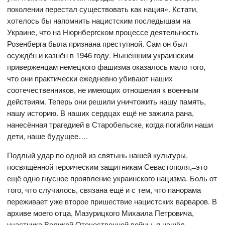
поколении перестал существовать как нация». Кстати,
хотелось бы напомнить нацистским последышам на
Украине, что на Нюрнбергском процессе деятельность
Розенберга была признана преступной. Сам он был
осуждён и казнён в 1946 году. Нынешним украинским
приверженцам немецкого фашизма оказалось мало того,
что они практически ежедневно убивают наших
соотечественников, не имеющих отношения к военным
действиям. Теперь они решили уничтожить нашу память,
нашу историю. В наших сердцах ещё не зажила рана,
нанесённая трагедией в Старобельске, когда погибли наши
дети, наше будущее….
Подлый удар по одной из святынь нашей культуры,
посвящённой героическим защитникам Севастополя, ̶ это
ещё одно гнусное проявление украинского нацизма. Боль от
того, что случилось, связана ещё и с тем, что панорама
переживает уже второе пришествие нацистских варваров. В
архиве моего отца, Мазурицкого Михаила Петровича,
участника Великой Отечественной войны, я нашёл