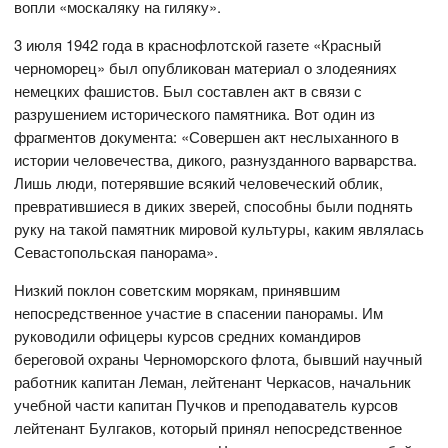
вопли «москаляку на гиляку».
3 июля 1942 года в краснофлотской газете «Красный
черноморец» был опубликован материал о злодеяниях
немецких фашистов. Был составлен акт в связи с
разрушением исторического памятника. Вот один из
фрагментов документа: «Совершен акт неслыханного в
истории человечества, дикого, разнузданного варварства.
Лишь люди, потерявшие всякий человеческий облик,
превратившиеся в диких зверей, способны были поднять
руку на такой памятник мировой культуры, каким являлась
Севастопольская панорама».
Низкий поклон советским морякам, принявшим
непосредственное участие в спасении панорамы. Им
руководили офицеры курсов средних командиров
береговой охраны Черноморского флота, бывший научный
работник капитан Леман, лейтенант Черкасов, начальник
учебной части капитан Пучков и преподаватель курсов
лейтенант Булгаков, который принял непосредственное