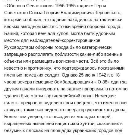
«Оборона Севастополя 1955-1955 годов»» Героя
Советского Союза Георгия Владимировича Терновского,
который сообщал, что здание находилось на тактически
весьма выгодном месте с точки зрения обороны города.
Башня, которая венчала купол, могла быть удобным
местом для наблюдателей-корректировщиков.
Руководством обороны города было категорически
запрещено располагать поблизости какие-либо военные
объекты или размещать воинские части. Всё это было
известно и противнику, что подтверждалось показаниями
пленных немецких солдат. Однако 25 июня 1942 г. в 18
часов вечера немецкие бомбардировщики «Ю-88» один за
другим начали пикировать на здание панорамы, а потом по
зданию был открыт артиллерийский огонь. Немецкие
пилоты прекрасно видели в свои прицелы, что именно они
атакуют, также как видел это оператор украинского дрона.
Более чем уверен, что он ̶ один из молодых людей,
выращенных нынешней нацистской хунтой, скакавших в
безумных плясках на площадях украинских городов под