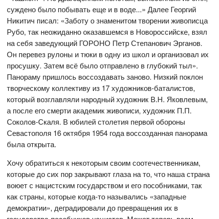
суждено было побывать еще и в воде...» Далее Георгий
Никитич писал: «Заботу о знаменитом творении живописца
Рубо, так неожиданно оказавшемся в Новороссийске, взял
на себя заведующий ГОРОНО Петр Степанович Эрганов.
Он перевез рулоны и тюки в одну из школ и организовал их
просушку. Затем всё было отправлено в глубокий тыл».
Панораму пришлось воссоздавать заново. Низкий поклон
творческому коллективу из 17 художников-баталистов,
который возглавляли народный художник В.Н. Яковлевым,
а после его смерти академик живописи, художник П.П.
Соколов-Скаля. В юбилей столетия первой обороны
Севастополя 16 октября 1954 года воссозданная панорама
была открыта.
Хочу обратиться к некоторым своим соотечественникам,
которые до сих пор закрывают глаза на то, что наша страна
воюет с нацистским государством и его пособниками, так
как страны, которые когда-то назывались «западные
демократии», деградировали до превращения их в
государства-пособников нацистов. Может теперь всем