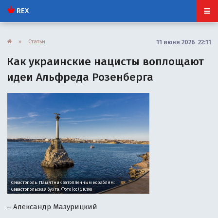
REX
»
Статьи
11 июня 2026 22:11
Как украинские нацисты воплощают
идеи Альфреда Розенберга
Севастополь. Памятник затопленным кораблям:
Севастопольская бухта. Фото (cc) GIC198
– Александр Мазурицкий