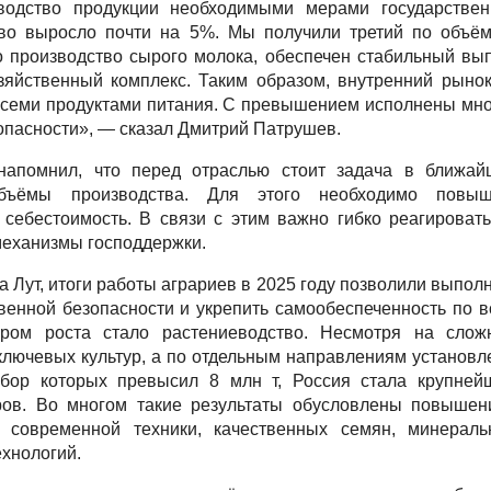
водство продукции необходимыми мерами государствен
тво выросло почти на 5%. Мы получили третий по объё
о производство сырого молока, обеспечен стабильный вы
зяйственный комплекс. Таким образом, внутренний рыно
 всеми продуктами питания. С превышением исполнены мн
пасности», — сказал Дмитрий Патрушев.
 напомнил, что перед отраслью стоит задача в ближай
объёмы производства. Для этого необходимо повыш
 себестоимость. В связи с этим важно гибко реагироват
еханизмы господдержки.
а Лут, итоги работы аграриев в 2025 году позволили выпол
енной безопасности и укрепить самообеспеченность по 
ром роста стало растениеводство. Несмотря на слож
ключевых культур, а по отдельным направлениям установ
сбор которых превысил 8 млн т, Россия стала крупней
ёров. Во многом такие результаты обусловлены повышен
м современной техники, качественных семян, минераль
ехнологий.