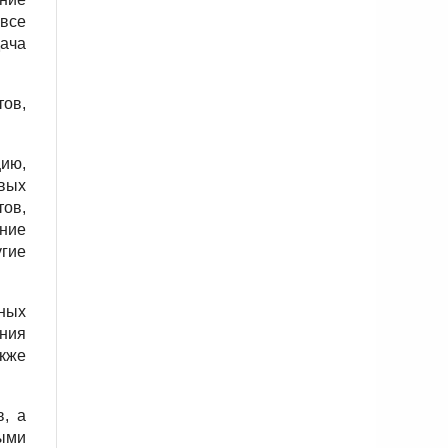
все
дача
ов,
ию,
евых
тов,
ние
угие
тных
ания
кже
в, а
выми