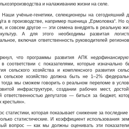
льхозпроизводства и налаживанию жизни на селе.
 Наши учёные-генетики, селекционеры на сегодняшний 
ц/га в производстве, например пшеница „Ермоловка“. Но 
я, и совсем другое — эти семена внедрять в реальную жи
ультур. А для этого необходимы развитая логисти
альное, включая ответственность руководителей регионо
кнул, что программы развития АПК недофинансируют
в соответствии с показателями, которые изначально б
ия сельского хозяйства и комплексного развития сельс
а сельское хозяйство должна быть не 1–2% федеральн
и тогда мы сможем говорить о реальном переломе в усло
витой инфраструктуре, создании рабочих мест, достой
й ответственностью депутатов — биться за бюджет, кот
 крестьян».
с статистики, которая показывает снижение за последние
олько статистические. И коэффициент использования зе
рный вопрос — как мы должны оценивать эти показатели