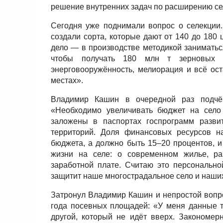
решение внутренних задач по расширению се
Сегодня уже поднимали вопрос о селекции.
создали сорта, которые дают от 140 до 180 
дело — в производстве методикой заниматьс
чтобы получать 180 млн т зерновых к
энерговооружённость, мелиорация и всё ост
местах».
Владимир Кашин в очередной раз подчёр
«Необходимо увеличивать бюджет на село 
заложены в паспортах госпрограмм развит
территорий. Доля финансовых ресурсов н
бюджета, а должно быть 15–20 процентов, 
жизни на селе: о современном жилье, раз
заработной плате. Считаю это персонально
защитит наше многострадальное село и наших
Затронул Владимир Кашин и непростой вопро
года посевных площадей: «У меня данные т
другой, который не идёт вверх. Закономе