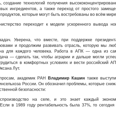
 создание технологий получения высококонцентрирован
вых ингредиентов, а также переход от простого замеще
продуктов, которые могут быть востребованы во всём мире
нистерство переходит к модели ускоренного вывода но
адач. Уверена, что вместе, при поддержке президент
зовами и продолжим развивать отрасль, которую мы люб
жна для каждого человека. Работа в АПК — одна из са
ача — сделать так, чтобы аграрии и дальше могли усп
рудиться в комфортных условиях и вести российский А
ксана Лут.
опросам, академик РАН
Владимир Кашин
также выступи
инсельхоза России. Он обозначил проблемы, которые сни
ственной безопасности:
производство на селе, и это знает каждый экономи
Если в 1989 году рентабельность была 37%, то сегодня