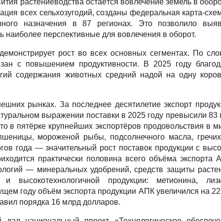
ития растениеводства остаётся вовлечение земель в оборо
ация всех сельхозугодий, созданы федеральная карта-схе
енного назначения в 87 регионах. Это позволило выяв
ь наиболее перспективные для вовлечения в оборот.
демонстрирует рост во всех основных сегментах. По сл
язан с повышением продуктивности. В 2025 году благод
огий содержания животных средний надой на одну коро
ешних рынках. За последнее десятилетие экспорт проду
атуральном выражении поставки в 2025 году превысили 83
сто в пятёрке крупнейших экспортёров продовольствия в м
пшеницы, мороженой рыбы, подсолнечного масла, гречи
огов года — значительный рост поставок продукции с выс
риходится практически половина всего объёма экспорта 
нологий — минеральных удобрений, средств защиты расте
н и высокотехнологичной продукции: метионина, лизи
ущем году объём экспорта продукции АПК увеличился на 2
тавил порядка 16 млрд долларов.
й дал национальный проект «Технологическое обеспече