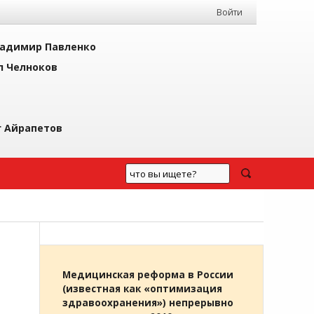
Войти
адимир Павленко
л Челноков
г Айрапетов
Медицинская реформа в России
(известная как «оптимизация
здравоохранения») непрерывно