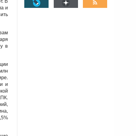
т. В
ма и
ить
овам
аря
ву в
кции
 млн
ире.
хи и
окой
АПК.
ний,
на,
2,5%
ние