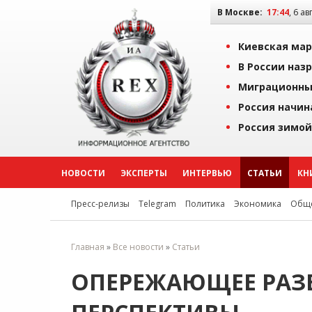
В Москве:
17:44
, 6 ав
Киевская мар
В России наз
Миграционны
Россия начин
Россия зимой
НОВОСТИ
ЭКСПЕРТЫ
ИНТЕРВЬЮ
СТАТЬИ
КН
Пресс-релизы
Telegram
Политика
Экономика
Обще
Главная
»
Все новости
»
Статьи
ОПЕРЕЖАЮЩЕЕ РАЗВ