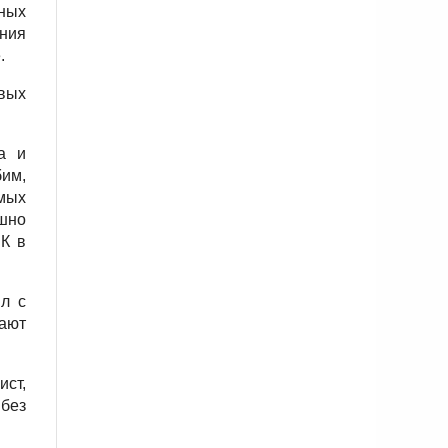
ных
ния
.
вых
а и
им,
мых
ешно
ПК в
л с
жают
ст,
 без