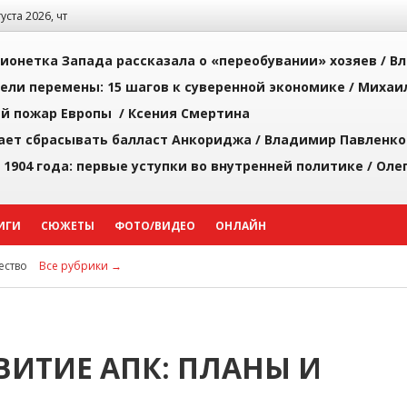
густа 2026, чт
ионетка Запада рассказала о «переобувании» хозяев /
Вл
рели перемены: 15 шагов к суверенной экономике /
Михаи
й пожар Европы /
Ксения Смертина
ает сбрасывать балласт Анкориджа /
Владимир Павленко
 1904 года: первые уступки во внутренней политике /
Оле
ИГИ
СЮЖЕТЫ
ФОТО/ВИДЕО
ОНЛАЙН
ство
Все рубрики →
ИТИЕ АПК: ПЛАНЫ И