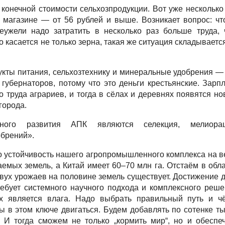
 конечной стоимости сельхозпродукции. Вот уже несколько
в магазине — от 56 рублей и выше. Возникает вопрос: ч
еужели надо затратить в несколько раз больше труда,
 касается не только зерна, такая же ситуация складываетс
кты питания, сельхозтехнику и минеральные удобрения —
губернаторов, потому что это деньги крестьянские. Зарп
 труда аграриев, и тогда в сёлах и деревнях появятся н
города.
ного развития АПК являются селекция, мелиорац
обрений».
 устойчивость нашего агропромышленного комплекса на в
емых земель, а Китай имеет 60–70 млн га. Отстаём в обл
вух урожаев на половине земель существует. Достижение 
ебует системного научного подхода и комплексного реш
х является влага. Надо выбрать правильный путь и чё
ы в этом ключе двигаться. Будем добавлять по сотенке т
 И тогда сможем не только „кормить мир“, но и обеспе