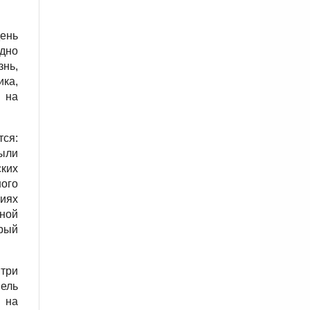
день
одно
знь,
ка,
в на
ся:
ыли
ких
ого
виях
ной
орый
 три
мель
 на