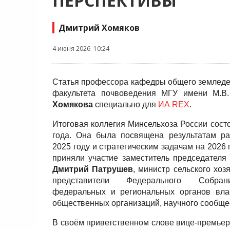
ПЕРСПЕКТИВЫ
Дмитрий Хомяков
4 июня 2026 10:24
Статья профессора кафедры общего земледе
факультета почвоведения МГУ имени М.В
Хомякова
специально для
ИА REX
.
Итоговая коллегия Минсельхоза России сост
года. Она была посвящена результатам р
2025 году и стратегическим задачам на 2026 
приняли участие заместитель председателя
Дмитрий Патрушев
, министр сельского хоз
представители Федерального Собран
федеральных и региональных органов вла
общественных организаций, научного сообщес
В своём приветственном слове вице-премьер