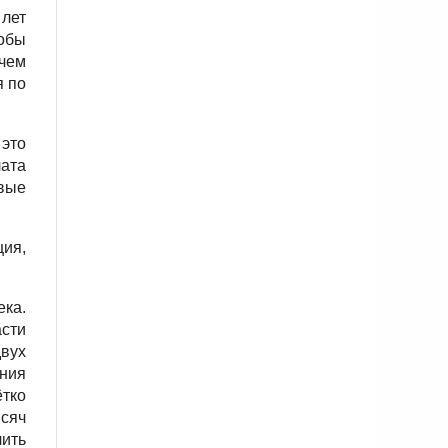
 лет
тобы
 чем
я по
 это
лата
овые
ия,
ека.
асти
двух
ения
тко
ысяч
чить