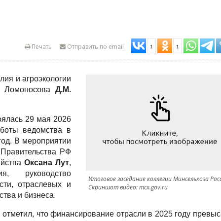
Печать
Отправить по email
1
1
лия и агроэкологии
. Ломоносова
Д.М.
оялась 29 мая 2026
аботы ведомства в
год. В мероприятии
 Правительства РФ
яйства
Оксана Лут
,
ия, руководство
Итоговое заседание коллегии Минсельхоза Рос
сти, отраслевых и
Скриншот видео: mcx.gov.ru
тва и бизнеса.
 отметил, что финансирование отрасли в 2025 году превы