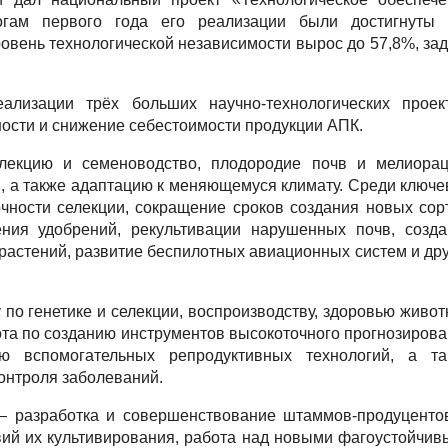
тогам первого года его реализации были достигнуты 
ровень технологической независимости вырос до 57,8%, за
ализации трёх больших научно-технологических проект
ости и снижение себестоимости продукции АПК.
елекцию и семеноводство, плодородие почв и мелиорац
ы, а также адаптацию к меняющемуся климату. Среди ключ
чности селекции, сокращение сроков создания новых сор
ния удобрений, рекультивации нарушенных почв, созда
растений, развитие беспилотных авиационных систем и др
по генетике и селекции, воспроизводству, здоровью живо
ота по созданию инструментов высокоточного прогнозиров
ю вспомогательных репродуктивных технологий, а та
онтроля заболеваний.
— разработка и совершенствование штаммов-продуценто
вий их культивирования, работа над новыми фагоустойчи