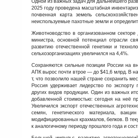
Одной из важных задач для дальнейшего разв
2025 году проведена масштабная инвентариз
почвенная карта земель сельскохозяйств
неиспользуемые пахотные земли и определит
Животноводство в организованном секторе 
министра, основной потенциал отрасли св
развитию отечественной генетики и технол
сельхозорганизациях увеличился на 4,4%.
Сохраняются сильные позиции России на вн
АПК вырос почти втрое — до $41,6 млрд. В н
т, что позволило нашей стране сохранить ме
Россия удерживает лидерство по экспорту 
других видов продукции. Один из важных ит
добавленной стоимостью: сегодня на неё п
Увеличился экспорт отечественных агротех
семян, генетического материала, вакци
модифицированных крахмалов, белков. В тек
к аналогичному периоду прошлого года и сос
Большой импульс развитию агротехнологи