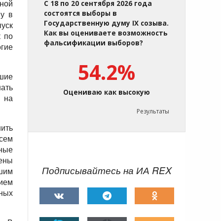
С 18 по 20 сентября 2026 года
ной
состоятся выборы в
му в
Государственную думу IX созыва.
пуск
Как вы оцениваете возможность
к по
фальсификации выборов?
огие
54.2%
шие
ать
Оцениваю как высокую
ь на
Результаты
нить
всем
ные
лены
Подписывайтесь на ИА REX
шим
ием
ных