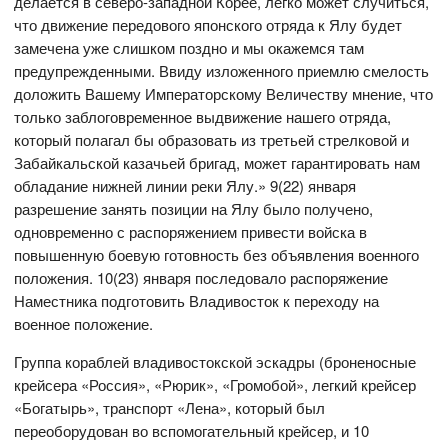
делается в северо-западной Корее, легко может случиться,
что движение передового японского отряда к Ялу будет
замечена уже слишком поздно и мы окажемся там
предупрежденными. Ввиду изложенного приемлю смелость
доложить Вашему Императорскому Величеству мнение, что
только заблоговременное выдвижение нашего отряда,
который полагал бы образовать из третьей стрелковой и
Забайкальской казачьей бригад, может гарантировать нам
обладание нижней линии реки Ялу.» 9(22) января
разрешение занять позиции на Ялу было получено,
одновременно с распоряжением привести войска в
повышенную боевую готовность без объявления военного
положения. 10(23) января последовало распоряжение
Наместника подготовить Владивосток к переходу на
военное положение.
Группа кораблей владивостокской эскадры (броненосные
крейсера «Россия», «Рюрик», «Громобой», легкий крейсер
«Богатырь», транспорт «Лена», который был
переоборудован во вспомогательный крейсер, и 10