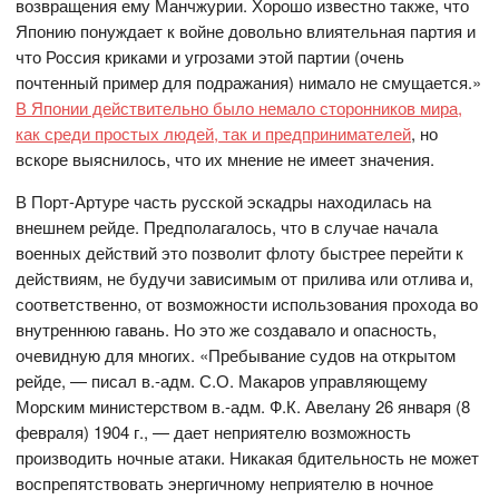
возвращения ему Манчжурии. Хорошо известно также, что
Японию понуждает к войне довольно влиятельная партия и
что Россия криками и угрозами этой партии (очень
почтенный пример для подражания) нимало не смущается.»
В Японии действительно было немало сторонников мира,
как среди простых людей, так и предпринимателей
, но
вскоре выяснилось, что их мнение не имеет значения.
В Порт-Артуре часть русской эскадры находилась на
внешнем рейде. Предполагалось, что в случае начала
военных действий это позволит флоту быстрее перейти к
действиям, не будучи зависимым от прилива или отлива и,
соответственно, от возможности использования прохода во
внутреннюю гавань. Но это же создавало и опасность,
очевидную для многих. «Пребывание судов на открытом
рейде, — писал в.-адм. С.О. Макаров управляющему
Морским министерством в.-адм. Ф.К. Авелану 26 января (8
февраля) 1904 г., — дает неприятелю возможность
производить ночные атаки. Никакая бдительность не может
воспрепятствовать энергичному неприятелю в ночное