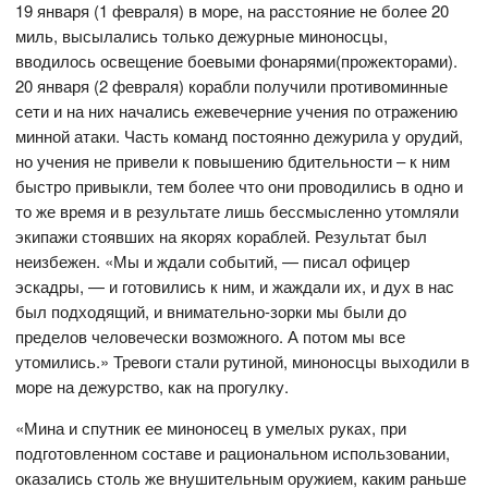
19 января (1 февраля) в море, на расстояние не более 20
миль, высылались только дежурные миноносцы,
вводилось освещение боевыми фонарями(прожекторами).
20 января (2 февраля) корабли получили противоминные
сети и на них начались ежевечерние учения по отражению
минной атаки. Часть команд постоянно дежурила у орудий,
но учения не привели к повышению бдительности – к ним
быстро привыкли, тем более что они проводились в одно и
то же время и в результате лишь бессмысленно утомляли
экипажи стоявших на якорях кораблей. Результат был
неизбежен. «Мы и ждали событий, — писал офицер
эскадры, — и готовились к ним, и жаждали их, и дух в нас
был подходящий, и внимательно-зорки мы были до
пределов человечески возможного. А потом мы все
утомились.» Тревоги стали рутиной, миноносцы выходили в
море на дежурство, как на прогулку.
«Мина и спутник ее миноносец в умелых руках, при
подготовленном составе и рациональном использовании,
оказались столь же внушительным оружием, каким раньше