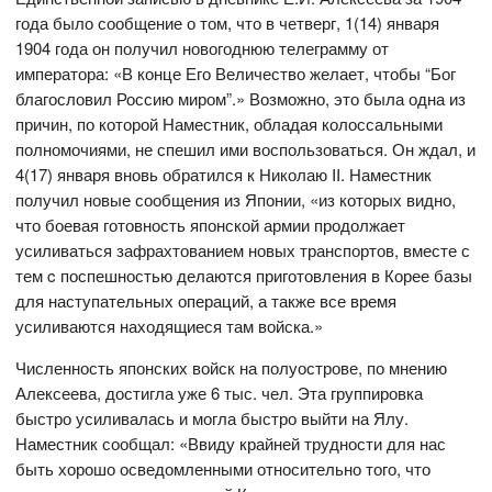
года было сообщение о том, что в четверг, 1(14) января
1904 года он получил новогоднюю телеграмму от
императора: «В конце Его Величество желает, чтобы “Бог
благословил Россию миром”.» Возможно, это была одна из
причин, по которой Наместник, обладая колоссальными
полномочиями, не спешил ими воспользоваться. Он ждал, и
4(17) января вновь обратился к Николаю II. Наместник
получил новые сообщения из Японии, «из которых видно,
что боевая готовность японской армии продолжает
усиливаться зафрахтованием новых транспортов, вместе с
тем c поспешностью делаются приготовления в Корее базы
для наступательных операций, а также все время
усиливаются находящиеся там войска.»
Численность японских войск на полуострове, по мнению
Алексеева, достигла уже 6 тыс. чел. Эта группировка
быстро усиливалась и могла быстро выйти на Ялу.
Наместник сообщал: «Ввиду крайней трудности для нас
быть хорошо осведомленными относительно того, что