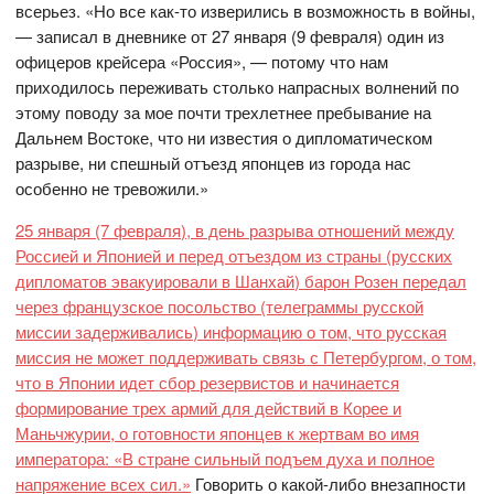
всерьез. «Но все как-то изверились в возможность в войны,
— записал в дневнике от 27 января (9 февраля) один из
офицеров крейсера «Россия», — потому что нам
приходилось переживать столько напрасных волнений по
этому поводу за мое почти трехлетнее пребывание на
Дальнем Востоке, что ни известия о дипломатическом
разрыве, ни спешный отъезд японцев из города нас
особенно не тревожили.»
25 января (7 февраля), в день разрыва отношений между
Россией и Японией и перед отъездом из страны (русских
дипломатов эвакуировали в Шанхай) барон Розен передал
через французское посольство (телеграммы русской
миссии задерживались) информацию о том, что русская
миссия не может поддерживать связь с Петербургом, о том,
что в Японии идет сбор резервистов и начинается
формирование трех армий для действий в Корее и
Маньчжурии, о готовности японцев к жертвам во имя
императора: «В стране сильный подъем духа и полное
напряжение всех сил.»
Говорить о какой-либо внезапности