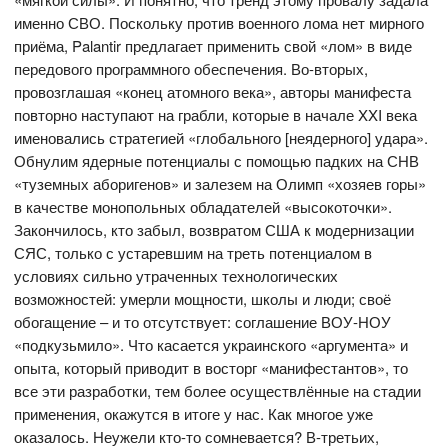
именно СВО. Поскольку против военного лома нет мирного
приёма, Palantir предлагает применить свой «лом» в виде
передового программного обеспечения. Во-вторых,
провозглашая «конец атомного века», авторы манифеста
повторно наступают на грабли, которые в начале XXI века
именовались стратегией «глобального [неядерного] удара».
Обнулим ядерные потенциалы с помощью падких на СНВ
«туземных аборигенов» и залезем на Олимп «хозяев горы»
в качестве монопольных обладателей «высокоточки».
Закончилось, кто забыл, возвратом США к модернизации
СЯС, только с устаревшим на треть потенциалом в
условиях сильно утраченных технологических
возможностей: умерли мощности, школы и люди; своё
обогащение – и то отсутствует: соглашение ВОУ-НОУ
«подкузьмило». Что касается украинского «аргумента» и
опыта, который приводит в восторг «манифестантов», то
все эти разработки, тем более осуществлённые на стадии
применения, окажутся в итоге у нас. Как многое уже
оказалось. Неужели кто-то сомневается? В-третьих,