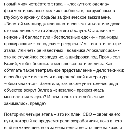
новый мир» четвёртого этапа – «лоскутного одеяла»
фрагментированных мелких сообществ, погружённых в
глубокую архаику борьбы за физическое выживание.
«Золотой миллиард» или «платиновые» пятьсот или даже
сто миллионов – это Запад и его обслуга. Остальные –
ненужный балласт или «бесполезные едоки» - транжиры,
прожирающие «господские» ресурсы. Им – вот эти четыре
этапа. Или четыре известных «всадника Апокалипсиса» -
это не случайное совпадение, а шифровка под Промысел
Божий, чтобы боялись и меньше сопротивлялись. Как
обтяпать такое театральное представление – дело техники;
способы уже имеются и в определённой литературе
«обкатываются». Заметили, как после уничтожения ряда
объектов вокруг Залива «внезапно» прекратилась
многолетняя засуха? И чем только эти «объекты»
занимались, правда?
Повторим: четыре этапа – это их план; СВО – овраг на его
пути, который не предусмотрели разработчики, пока в него
ещё не ухнувшие, но в замешательстве стоящие на краю и