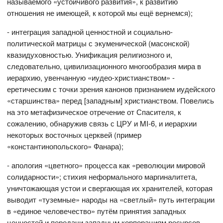
называемого «устойчивого развития», к развитию
отношения не имеющей, к которой мы ещё вернемся);
- интеграция западной ценностной и социально-
политической матрицы с экуменической (масонской)
квазидуховностью. Унификация религиозного и,
следовательно, цивилизационного многообразия мира в
иерархию, увенчанную «иудео-христианством» -
еретическим с точки зрения канонов признанием иудейского
«старшинства» перед [западным] христианством. Повелись
на это метафизическое отречение от Спасителя, к
сожалению, обнаружив связь с ЦРУ и MI-6, и иерархии
некоторых восточных церквей (пример
«константинопольского» Фанара);
- апология «цветного» процесса как «революции мировой
солидарности»; стихия неформального маргиналитета,
уничтожающая устои и свергающая их хранителей, которая
выводит «туземные» народы на «светлый» путь интеграции
в «единое человечество» путём принятия западных
ценностей и передачи западным корпорациям ресурсов.