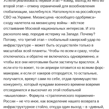
Успели реализовать первый этап – ковид. Выход из него во
второй этап – отмену ограничений для возобновления
глобализации, захлебнулся. Натолкнулся на российскую
СВО на Украине. Мизансцена «всеобщего одобрямса»
сходу налетела на мизансцену войны - жёсткое
отстаивание Москвой национальных интересов. И это
раскололо мир, породив истерику на Западе. Почему?
Потому, что третий этап – глобальный хакерский удар по
инфраструктуре – может быть осуществлён только в
масштабах всей планеты. Чтобы по всем и сразу, чтобы
отключилось и обратно не включилось одновременно, и
чтобы все они неготовыми были застигнуты врасплох. А
если кто-то воюет, то он априори готовится ко всяким форс-
мажорам, и если от хакеров отгородится, то остальные,
получается, врежут сами по себе, отдав преимущество
конкуренту, который нуждами военного времени вовремя
отсоединился и выскочил из этой глобальной
«мышеловки». Формула «стратегического поражения»
России – не что иное, как вожделение нашего возврата в
инфраструктурное стойло, откуда один выход – в «дивный,