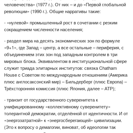
человечества» (1977 г.). От них – и до «Первой глобальной
революции» (1990 г.). Общие нарративы такие:
- «нулевой» промышленный рост в сочетании с резким
сокращением численности населения;
- раздел мира на десять экономических зон по формуле
«9+1», где Запад – центр, а все остальные – периферия, с
объединением этих зон под западным контролем в три
мировых блока. Эквивалентом в институциональной сфере
служит триада элитарных институтов: связка Chatham
House c Советом по международным отношениям (Америка
плюс англосаксонский мир) – Бильдерберг (плюс Европа) –
Трёхсторонняя комиссия (плюс Япония, далее – АТР);
- транзит от государственного суверенитета к
унифицированному «коллективному суверенитету»
толерантной демократии, отделённой от идентичности. И от
«энергозатратной» к «энергосберегающей» цивилизации.
(Это к вопросу о демагогии, виноват, об идеологии так