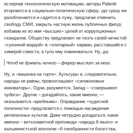
исчерпав технологическую мотивацию, авторы Palantir
вторгаются в социально-политическую сферу, где сразу же
разоблачаются и садятся в лужу, предлагая отменить
свободу СМИ, закрыть частную жизнь публичных фигур,
избавив их во имя «высших» целей от коррупционных
скандалов. Обществу предлагают не лезть своей нечистой
«суконной мордой» в «элитарный» карман, расставшийся с
химерой совести, а тупо ему повиноваться. Ну, да:
Чтоб не думать ничего – фюрер мыслит за него.
Ну, и «вишенка на торте». Культуры и, следовательно,
народы не равны, провозглашают «силиконовые
инноваторы». Одни, разумеется, Запад –
«совершают
чудеса».
Другие – догадайтесь, какие именно, —
оказываются
«вредными».
Оправдание «чудесной
полезности» предлагается с помощью насаждения
религиозных культов. Даже нетрудно догадаться, каких
именно – ветхозаветной проповеди «народа б-жьего» и
кальвинистской апологии «б-гоизбранности богатства,