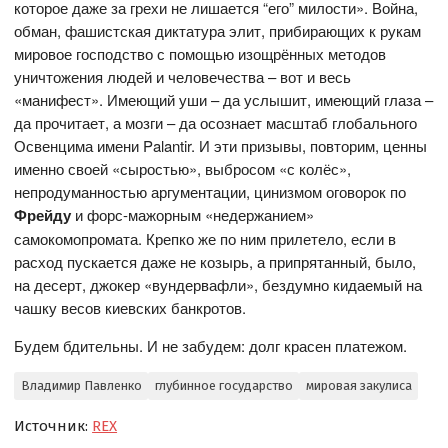
которое даже за грехи не лишается “его” милости». Война,
обман, фашистская диктатура элит, прибирающих к рукам
мировое господство с помощью изощрённых методов
уничтожения людей и человечества – вот и весь
«манифест». Имеющий уши – да услышит, имеющий глаза –
да прочитает, а мозги – да осознает масштаб глобального
Освенцима имени Palantir. И эти призывы, повторим, ценны
именно своей «сыростью», выбросом «с колёс»,
непродуманностью аргументации, цинизмом оговорок по
Фрейду
и форс-мажорным «недержанием»
самокомопромата. Крепко же по ним прилетело, если в
расход пускается даже не козырь, а припрятанный, было,
на десерт, джокер «вундервафли», бездумно кидаемый на
чашку весов киевских банкротов.
Будем бдительны. И не забудем: долг красен платежом.
Владимир Павленко
глубинное государство
мировая закулиса
Источник:
REX