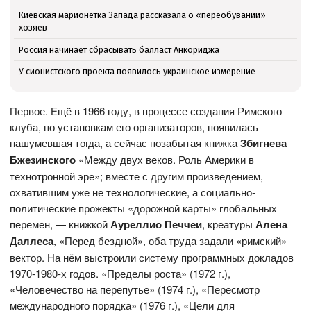
Киевская марионетка Запада рассказала о «переобувании»
хозяев
Россия начинает сбрасывать балласт Анкориджа
У сионистского проекта появилось украинское измерение
Первое. Ещё в 1966 году, в процессе создания Римского
клуба, по установкам его организаторов, появилась
нашумевшая тогда, а сейчас позабытая книжка
Збигнева
Бжезинского
«Между двух веков. Роль Америки в
технотронной эре»; вместе с другим произведением,
охватившим уже не технологические, а социально-
политические прожекты «дорожной карты» глобальных
перемен, — книжкой
Ауреллио Печчеи
,
креатуры
Алена
Даллеса
, «Перед бездной», оба труда задали «римский»
вектор. На нём выстроили систему программных докладов
1970-1980-х годов. «Пределы роста» (1972 г.),
«Человечество на перепутье» (1974 г.), «Пересмотр
международного порядка» (1976 г.), «Цели для