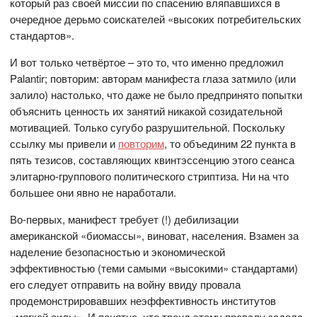
который раз своей миссии по спасению вляпавшихся в
очередное дерьмо соискателей «высоких потребительских
стандартов».
И вот только четвёртое – это то, что именно предложил
Palantir; повторим: авторам манифеста глаза затмило (или
залило) настолько, что даже не было предпринято попытки
объяснить ценность их занятий никакой созидательной
мотивацией. Только сугубо разрушительной. Поскольку
ссылку мы привели и
повторим
, то объединим 22 пункта в
пять тезисов, составляющих квинтэссенцию этого сеанса
элитарно-группового политического стриптиза. Ни на что
большее они явно не наработали.
Во-первых, манифест требует (!) дебилизации
американской «биомассы», виноват, населения. Взамен за
наделение безопасностью и экономической
эффективностью (теми самыми «высокими» стандартами)
его следует отправить на войну ввиду провала
продемонстрировавших неэффективность институтов
«мягкой силы». И понятно, что тренд этому провалу задала