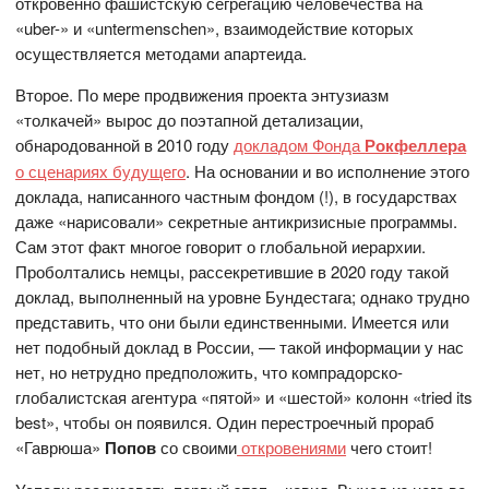
откровенно фашистскую сегрегацию человечества на
«uber-» и «untermenschen», взаимодействие которых
осуществляется методами апартеида.
Второе. По мере продвижения проекта энтузиазм
«толкачей» вырос до поэтапной детализации,
обнародованной в 2010 году
докладом Фонда
Рокфеллера
о сценариях будущего
. На основании и во исполнение этого
доклада, написанного частным фондом (!), в государствах
даже «нарисовали» секретные антикризисные программы.
Сам этот факт многое говорит о глобальной иерархии.
Проболтались немцы, рассекретившие в 2020 году такой
доклад, выполненный на уровне Бундестага; однако трудно
представить, что они были единственными. Имеется или
нет подобный доклад в России, — такой информации у нас
нет, но нетрудно предположить, что компрадорско-
глобалистская агентура «пятой» и «шестой» колонн «tried its
best», чтобы он появился. Один перестроечный прораб
«Гаврюша»
Попов
со своими
откровениями
чего стоит!