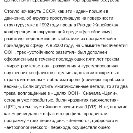
Стоило исчезнуть СССР, как эти «идеи» пришли в
движение, обнаружив проступившую на поверхности
структуру; уже в 1992 году прошла Рио-де-Жанейрская
конференция по окружающей среде и [устойчивому]
развитию, переложившая глобализм из программной в
прикладную сферу. А в 2000 году, на Саммите тысячелетия
ООН, трек «устойчивого развития» был дополнен
оформленным в течение последующих пяти лет треком
«миростроительства» - разжигания и «урегулирования»
внутренних конфликтов с целью адаптации конкретных
стран к интересам «глобализаторов» (примеры «арабской
весны»). Если опустить многочисленные детали, то эти два
трека, воплощённые в «Целях ООН». Сначала «Цели»,
сегодня уже позабытые, были «развития тысячелетия»
(ЦРТ), затем - «устойчивого развития» (ЦУР). И те, и другие,
как «причиндалы» в фас и в профиль, продвигали
программу «трёх переходов». «Зелёного», цифрового и
«антропологического» перехода, осуществляющего