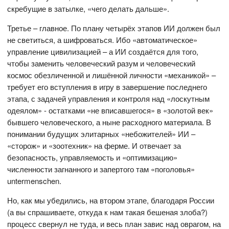
скребущие в затылке, «чего делать дальше».
Третье – главное. По плану четырёх этапов ИИ должен был
не светиться, а шифроваться. Ибо «автоматическое»
управление цивилизацией – а ИИ создаётся для того,
чтобы заменить человеческий разум и человеческий
космос обезличенной и лишённой личности «механикой» –
требует его вступления в игру в завершение последнего
этапа, с задачей управления и контроля над «лоскутным
одеялом» - остатками «не вписавшегося» в «золотой век»
бывшего человеческого, а ныне расходного материала. В
понимании будущих элитарных «небожителей» ИИ –
«сторож» и «зоотехник» на ферме. И отвечает за
безопасность, управляемость и «оптимизацию»
численности загнанного и запертого там «поголовья»
untermenschen.
Но, как мы убедились, на втором этапе, благодаря России
(а вы спрашиваете, откуда к нам такая бешеная злоба?)
процесс свернул не туда, и весь план завис над оврагом, на