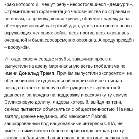
краю которого и «чешут репу» несостоявшиеся «демиурги».
Стремительная фрагментация человечества по странам и
регионам, сопровождающая кризис, обнуляет надежды на
обезоруживающий хакерский удар, угроза которого в новых
окружающих условиях войны всех против всех оказалась
очевидной и была своевременно осознана. А предупреждён
– вооружён.
И тогда, скрепя сердце и зубы, заказчики проекта
выпустили на арену маргинальную ветвь глобализма по
имени
Дональд Трамп
.
Причём выпустили экспромтом, не
обеспечив институциональной подпиткой и не отыграв
назад его электоральную обструкцию четырёхлетней
давности, занарядив на поддержку и раскрутку ту самую
Силиконовую долину, лидеры который, выйдя из тени,
сейчас пытаются объясняться с общественностью. На наш
взгляд, крайне неудачно, ибо манифест Palantir,
зашифрованный под национальные интересы США, не
имеет с ними ничего общего и провозглашает как раз ту
самую глобальную фашистскую перспективу, раскрытую