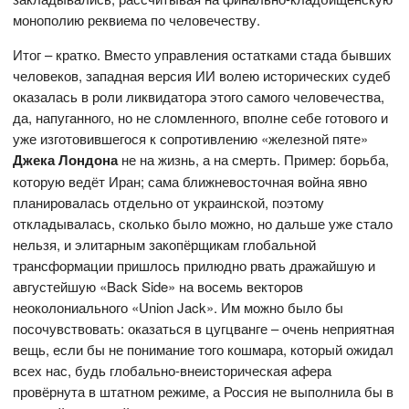
монополию реквиема по человечеству.
Итог – кратко. Вместо управления остатками стада бывших
человеков, западная версия ИИ волею исторических судеб
оказалась в роли ликвидатора этого самого человечества,
да, напуганного, но не сломленного, вполне себе готового и
уже изготовившегося к сопротивлению «железной пяте»
Джека Лондона
не на жизнь, а на смерть. Пример: борьба,
которую ведёт Иран; сама ближневосточная война явно
планировалась отдельно от украинской, поэтому
откладывалась, сколько было можно, но дальше уже стало
нельзя, и элитарным закопёрщикам глобальной
трансформации пришлось прилюдно рвать дражайшую и
августейшую «Back Side» на восемь векторов
неоколониального «Union Jack». Им можно было бы
посочувствовать: оказаться в цугцванге – очень неприятная
вещь, если бы не понимание того кошмара, который ожидал
всех нас, будь глобально-внеисторическая афера
провёрнута в штатном режиме, а Россия не выполнила бы в