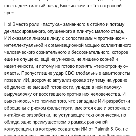
шесть десятилетий назад Бжезинским в «Технотронной
эре».
Но! Вместо роли «пастуха» загнанного в стойло и потому
деклассированного, опущенного в плинтус малого стада,
ИИ оказался лицом к лицу с сопоставимым противником -
интеллектуальной и организационной мощью коллективного
человеческого сознательного и бессознательного, которое
ещё не опущено, ещё не унижено, не лишено корней и
идентичности, и потому не готово принять «технотронную»
власть. Пропустившие удар СВО глобальные авантюристы
позвали ИИ, досрочно актуализировав эту тему на уровне
её далеко не высшей готовности, увидев в ней палочку-
выручалочку от восставшего против них человечества. И
выяснилось, что помимо того, что западные ИИ-разработки
вброшены с риском фальстарта, имеются ещё и встречные
китайские разработки, не уступающие технологически, но
обладающие преимуществом в рамках рыночной
конкуренции, на которую создатели ИИ от Palantir & Co, не
закладывались, рассчитывая на финально-кладбищенскую