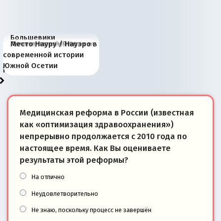
Большевики
Киевская марионетка
В России назрели
Миграционный пожар
Россия начинает
Россия зимой 1904
Русская нация вчера и
Почему правый крах в
Место Науру / Науэро в
отличаются от «Яблока»
Запада рассказала о
перемены: 15 шагов к
Европы
сбрасывать балласт
года: первые уступки во
сегодня
Варшаве не поможет её
современной истории
тем, что они -
«переобувании» хозяев
суверенной экономике
Анкориджа
внутренней политике
отношениям с Россией?
Южной Осетии
победители
Медицинская реформа в России (известная
как «оптимизация здравоохранения»)
непрерывно продолжается с 2010 года по
настоящее время. Как Вы оцениваете
результаты этой реформы?
На отлично
Неудовлетворительно
Не знаю, поскольку процесс не завершён