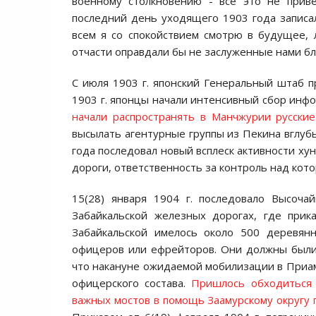
военному столкновению - все это не приве
последний день уходящего 1903 года записал
всем я со спокойствием смотрю в будущее,
отчасти оправдали бы не заслуженные нами бл
С июля 1903 г. японский Генеральный штаб пр
1903 г. японцы начали интенсивный сбор инф
начали распространять в Манчжурии русски
высылать агентурные группы из Пекина вглуб
года последовал новый всплеск активности ху
дороги, ответственность за контроль над кот
15(28) января 1904 г. последовало Высоч
Забайкальской железных дорогах, где прик
Забайкальской имелось около 500 деревянн
офицеров или ефрейторов. Они должны были 
что накануне ожидаемой мобилизации в Приам
офицерского состава.
Пришлось обходиться т
важных мостов в помощь Заамурскому округу п