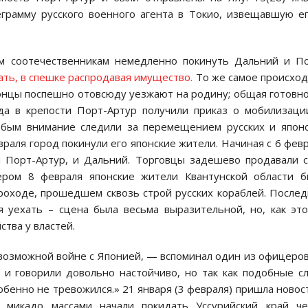
грамму русского военного агента в Токио, извещавшую е
м соотечественникам немедленно покинуть Дальний и П
ать, в спешке распродавая имущество.
То же самое происхо
понцы поспешно отовсюду уезжают на родину; общая готовн
ода в крепости Порт-Артур получили приказ о мобилизаци
обым внимание следили за перемещением русских и япон
враля город покинули его японские жители. Начиная с 6 фев
 Порт-Артур, и Дальний. Торговцы задешево продавали 
чером 8 февраля японские жители Квантунской области 
роходе, прошедшем сквозь строй русских кораблей. После
 уехать – сцена была весьма выразительной, но, как эт
ства у властей.
возможной войне с Японией, — вспоминал один из офицеро
 и говорили довольно настойчиво, но так как подобные с
обенно не тревожился.» 21 января (3 февраля) пришла новос
 микадо массами начали покидать Уссурийский край че