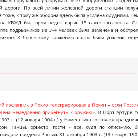
чникам поручалось разоружать всех вооруженных людей н
й дороги. По всей линии железной дороги станции полу
 тоже, к тому же оборона здесь была усилена орудиями. Те
. на КВЖД был произведен взрыв 15 саженного моста. О
уппа подрывников из 3-4 человек была замечена и обстре
рьезно. К Ляоянскому сражению посты были усилены ещ
ский посланник в Токио телеграфировал в Пекин – если Росси
ждена немедленно прибегнуть к оружию».
В Порт-Артуре т
903 г. (12 января 1904 г.) у Наместника состоялся праздни
он. Танцы, оркестр, гости – все, судя по описанию, б
кидали пределы России. 31 декабря 1903 г. (13 января 1904