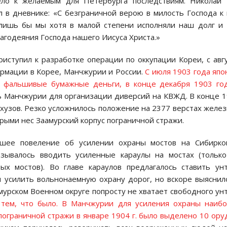
ло к желаемым для Петербурга последствиям. Николай 
 в дневнике: «С безграничной верою в милость Господа к
 лишь бы мы хотя в малой степени исполняли наш долг и
агодеяния Господа нашего Иисуса Христа.»
иступил к разработке операции по оккупации Кореи, с авг
ормации в Корее, Манчжурии и России.
С июля 1903 года яп
е фальшивые бумажные деньги, в конце декабря 1903 го
ь Манчжурии для организации диверсий на КВЖД. В конце 
нхузов. Резко усложнилось положение на 2377 верстах желе
орыми нес Заамурский корпус пограничной стражи.
айшее повеление об усилении охраны мостов на Сибирко
азывалось вводить усиленные караулы на мостах (тольк
ых мостов). Во главе караулов предлагалось ставить ун
усилить вольнонаемную охрану дорог, но вскоре выяснил
урском Военном округе попросту не хватает свободного ун
ем, что было. В Манчжурии для усиления охраны наибо
ограничной стражи в январе 1904 г. было выделено 10 ору