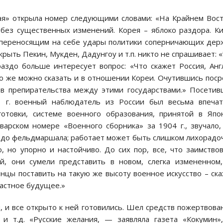
рая» открыла номер следующими словами: «На Крайнем Вос
без существенных изменений. Корея – яблоко раздора. К
о переносящим на себе удары политики соперничающих дер
рыть Пекин, Мукден, Дадунгоу и т.п. никто не спрашивает: 
раздо больше интересует вопрос: «Что скажет Россия, Анг
о же можно сказать и в отношении Кореи. Очутившись пос
ов препирательства между этими государствами.» Посети
 г. военный наблюдатель из России был весьма впечат
готовки, системе военного образования, принятой в Япо
варском номере «Военного сборника» за 1904 г., звучало,
 до фельдмаршала; работает может быть слишком лихорадо
, но упорно и настойчиво. До сих пор, все, что заимство
ей, они сумели представить в новом, слегка измененном
цы поставить на такую же высоту военное искусство – ск
астное будущее.»
 и все открыто к ней готовились. Шел средств пожертвова
и т.д. «Русские желания, — заявляла газета «Кокумин