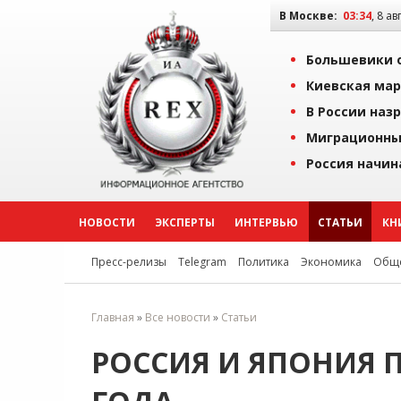
В Москве:
03:34
, 8 ав
Большевики о
Киевская мар
В России наз
Миграционны
Россия начин
НОВОСТИ
ЭКСПЕРТЫ
ИНТЕРВЬЮ
СТАТЬИ
КН
Пресс-релизы
Telegram
Политика
Экономика
Обще
Главная
»
Все новости
»
Статьи
РОССИЯ И ЯПОНИЯ П