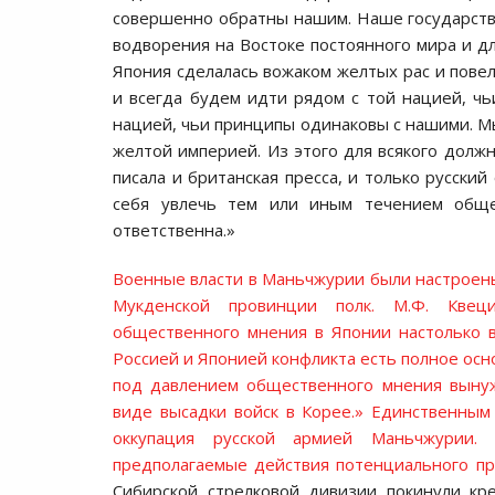
совершенно обратны нашим. Наше государство
водворения на Востоке постоянного мира и д
Япония сделалась вожаком желтых рас и повел
и всегда будем идти рядом с той нацией, ч
нацией, чьи принципы одинаковы с нашими. Мы
желтой империей. Из этого для всякого долж
писала и британская пресса, и только русски
себя увлечь тем или иным течением обще
ответственна.»
Военные власти в Маньчжурии были настроены 
Мукденской провинции полк. М.Ф. Квец
общественного мнения в Японии настолько 
Россией и Японией конфликта есть полное осн
под давлением общественного мнения вынуж
виде высадки войск в Корее.» Единственным 
оккупация русской армией Маньчжурии.
О
предполагаемые действия потенциального пр
Сибирской стрелковой дивизии покинули кр