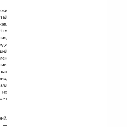
токе
итай
жав,
«Что
лия,
реди
вший
лен
нии.
 как
чно,
вали
, но
ажет
ний,
», —