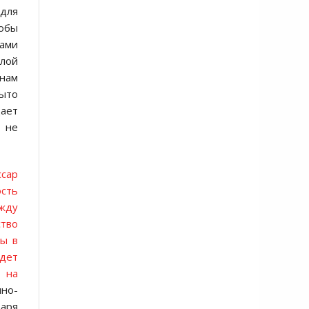
 для
тобы
сами
елой
 нам
ыто
дает
 не
ссар
сть
ежду
ство
бы в
удет
 на
чно-
варя