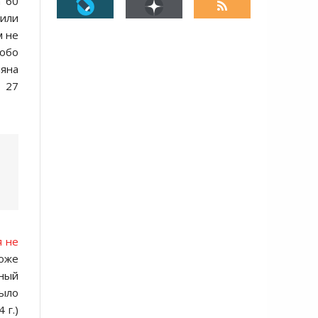
а 60
чили
м не
собо
ляна
е 27
я не
оже
чный
ыло
 г.)