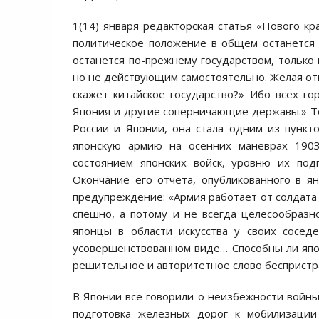
1(14) января редакторская статья «Нового к
политическое положение в общем останется 
останется по-прежнему государством, тольк
но не действующим самостоятельно. Желая отк
скажет китайское государство?» Ибо всех го
Япония и другие соперничающие державы.» Т
России и Японии, она стала одним из пункт
японскую армию на осенних маневрах 1903
состоянием японских войск, уровню их под
Окончание его отчета, опубликованного в ян
предупреждение: «Армия работает от солдата
спешно, а потому и не всегда целесообразно
японцы в области искусства у своих сосед
усовершенствованном виде… Способны ли япон
решительное и авторитетное слово беспристр
В Японии все говорили о неизбежности войны,
подготовка железных дорог к мобилизации 