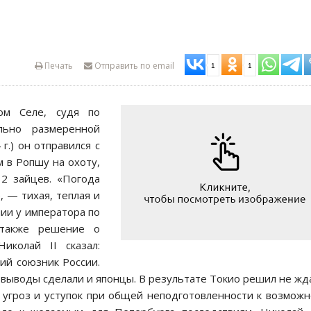
Печать
Отправить по email
1
1
ом Селе, судя по
льно размеренной
г.) он отправился с
 в Ропшу на охоту,
 2 зайцев. «Погода
, — тихая, теплая и
нии у императора по
 также решение о
Николай II сказал:
ий союзник России.
 выводы сделали и японцы. В результате Токио решил не жд
 угроз и уступок при общей неподготовленности к возмож