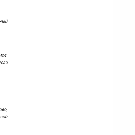
ьный
мов,
исло
ово,
рвой