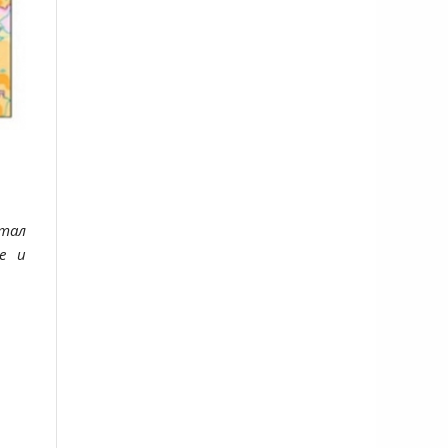
стал
е и