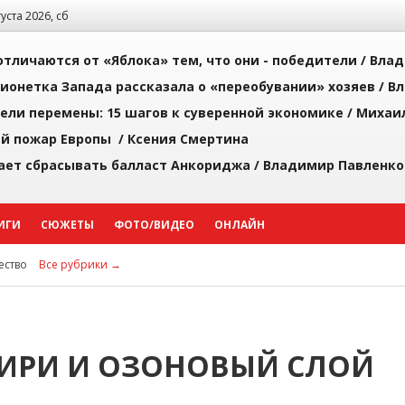
густа 2026, сб
тличаются от «Яблока» тем, что они - победители /
Влад
ионетка Запада рассказала о «переобувании» хозяев /
Вл
рели перемены: 15 шагов к суверенной экономике /
Михаи
й пожар Европы /
Ксения Смертина
ает сбрасывать балласт Анкориджа /
Владимир Павленко
ИГИ
СЮЖЕТЫ
ФОТО/ВИДЕО
ОНЛАЙН
ство
Все рубрики →
БИРИ И ОЗОНОВЫЙ СЛОЙ