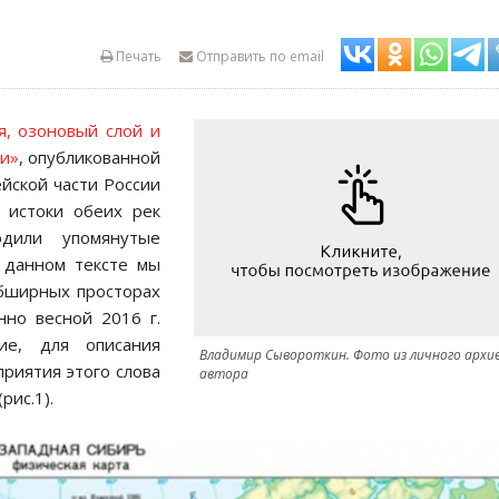
Печать
Отправить по email
я, озоновый слой и
ии»
, опубликованной
йской части России
о истоки обеих рек
дили упомянутые
В данном тексте мы
обширных просторах
нно весной 2016 г.
ие, для описания
Владимир Сывороткин. Фото из личного архи
приятия этого слова
автора
рис.1).