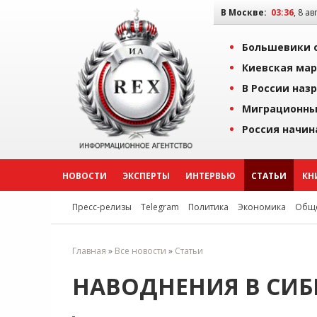
В Москве:
03:36
, 8 ав
Большевики о
Киевская мар
В России наз
Миграционны
Россия начин
НОВОСТИ
ЭКСПЕРТЫ
ИНТЕРВЬЮ
СТАТЬИ
КН
Пресс-релизы
Telegram
Политика
Экономика
Обще
Главная
»
Все новости
»
Статьи
НАВОДНЕНИЯ В СИ