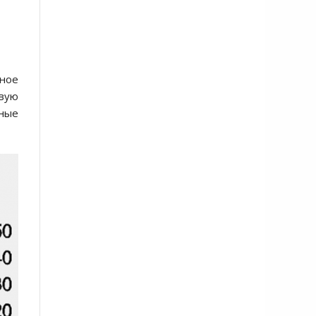
нное
вую
ные