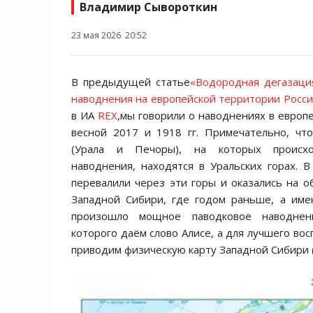
Владимир Сывороткин
23 мая 2026 20:52
В предыдущей статье
«Водородная дегазаци
наводнения на европейской территории Росс
в ИА
REX
,мы говорили о наводнениях в европе
весной 2017 и 1918 гг. Примечательно, чт
(Урала и Печоры), на которых происхо
наводнения, находятся в Уральских горах. 
перевалили через эти горы и оказались на 
Западной Сибири, где годом раньше, а име
произошло мощное паводковое наводнен
которого даём слово Алисе, а для лучшего вос
приводим физическую карту Западной Сибири (