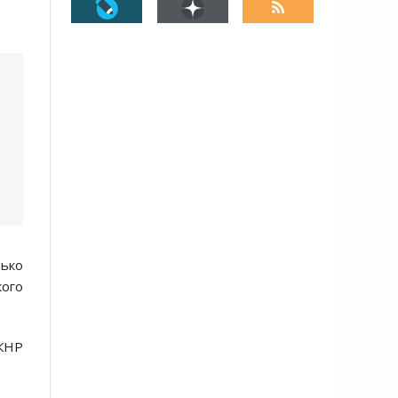
лько
ого
 КНР