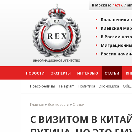
В Москве:
16:17
, 7 ав
Большевики о
Киевская мар
В России наз
Миграционны
Россия начин
НОВОСТИ
ЭКСПЕРТЫ
ИНТЕРВЬЮ
СТАТЬИ
КН
Пресс-релизы
Telegram
Политика
Экономика
Обще
Главная
»
Все новости
»
Статьи
С ВИЗИТОМ В КИТА