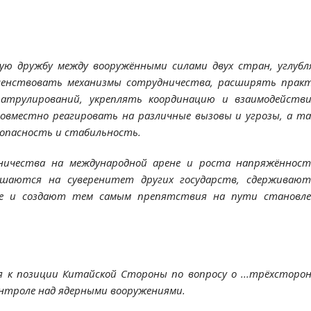
ю дружбу между вооружёнными силами двух стран, углуб
ршенствовать механизмы сотрудничества, расширять прак
патрулирований, укреплять координацию и взаимодейств
овместно реагировать на различные вызовы и угрозы, а т
зопасность и стабильность.
рничества на международной арене и роста напряжённос
кушаются на суверенитет других государств, сдерживаю
тие и создают тем самым препятствия на пути становл
 к позиции Китайской Стороны по вопросу о ...трёхсторо
онтроле над ядерными вооружениями.