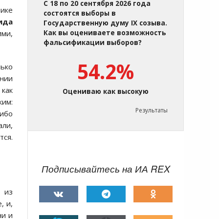
С 18 по 20 сентября 2026 года
нике
состоятся выборы в
ида
Государственную думу IX созыва.
ими,
Как вы оцениваете возможность
фальсификации выборов?
54.2%
лько
ании
 как
Оцениваю как высокую
ким:
Результаты
либо
али,
тся.
Подписывайтесь на ИА REX
 из
, и,
ни и