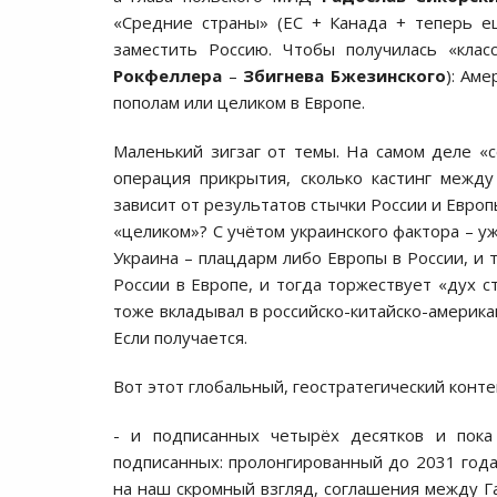
«Средние страны» (ЕС + Канада + теперь е
заместить Россию. Чтобы получилась «клас
Рокфеллера
–
Збигнева Бжезинского
): Ам
пополам или целиком в Европе.
Маленький зигзаг от темы. На самом деле «с
операция прикрытия, сколько кастинг между
зависит от результатов стычки России и Европы
«целиком»? С учётом украинского фактора – у
Украина – плацдарм либо Европы в России, и 
России в Европе, и тогда торжествует «дух с
тоже вкладывал в российско-китайско-америка
Если получается.
Вот этот глобальный, геостратегический конте
- и подписанных четырёх десятков и пок
подписанных: пролонгированный до 2031 года
на наш скромный взгляд, соглашения между Г