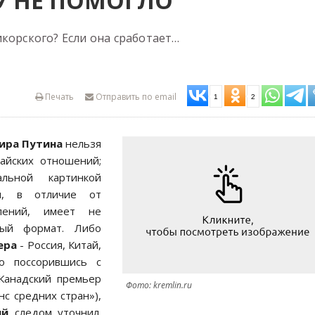
МУ НЕ ПОМОГЛО
корского? Если она сработает…
Печать
Отправить по email
1
2
ира Путина
нельзя
тайских отношений;
льной картинкой
ая, в отличие от
шлений, имеет не
ный формат. Либо
ера
- Россия, Китай,
о поссорившись с
 Канадский премьер
Фото: kremlin.ru
нс средних стран»),
ий
следом уточнил.