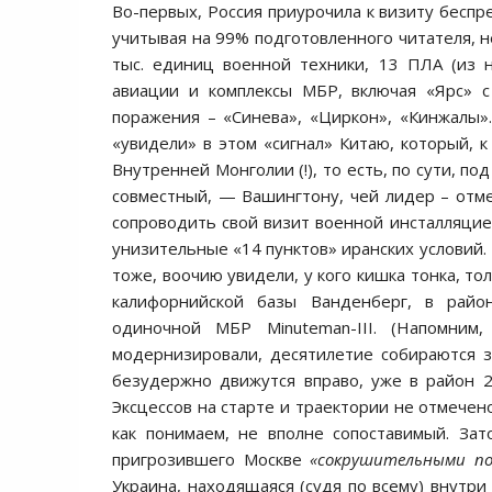
Во-первых, Россия приурочила к визиту беспр
учитывая на 99% подготовленного читателя, 
тыс. единиц военной техники, 13 ПЛА (из 
авиации и комплексы МБР, включая «Ярс» с 
поражения – «Синева», «Циркон», «Кинжалы».
«увидели» в этом «сигнал» Китаю, который, 
Внутренней Монголии (!), то есть, по сути, п
совместный, — Вашингтону, чей лидер – отмет
сопроводить свой визит военной инсталляцией
унизительные «14 пунктов» иранских условий. В
тоже, воочию увидели, у кого кишка тонка, то
калифорнийской базы Ванденберг, в райо
одиночной МБР Minuteman-III. (Напомним,
модернизировали, десятилетие собираются зам
безудержно движутся вправо, уже в район 20
Эксцессов на старте и траектории не отмечено
как понимаем, не вполне сопоставимый. За
пригрозившего Москве
«сокрушительными по
Украина, находящаяся (судя по всему) внутри