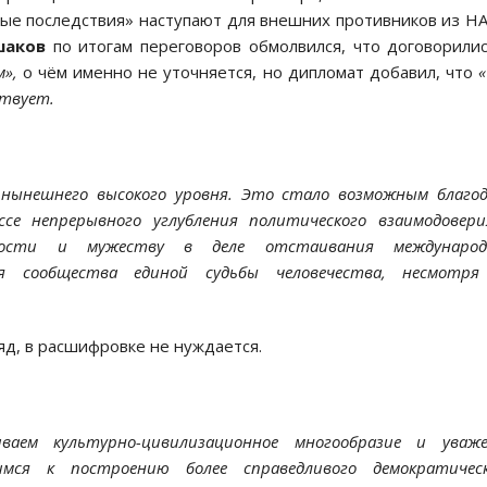
ные последствия» наступают для внешних противников из Н
шаков
по итогам переговоров обмолвился, что договорили
м»,
о чём именно не уточняется, но дипломат добавил, что
«
ствует.
нынешнего высокого уровня. Это стало возможным благо
се непрерывного углубления политического взаимодовер
абрости и мужеству в деле отстаивания международ
ия сообщества единой судьбы человечества, несмотря
яд, в расшифровке не нуждается.
аем культурно-цивилизационное многообразие и уваже
имся к построению более справедливого демократическ