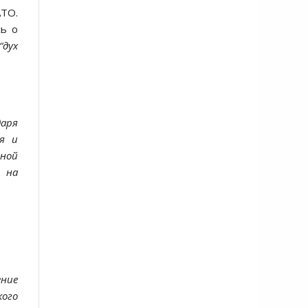
АТО.
сь о
“дух
даря
ия и
ной
 на
ние
ого