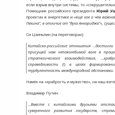
если взрыв внутри системы, то «сокрушитель
Помощник российского президента
Юрий У
проектах в энергетике и
«ещё кое о чём важно
Пекина”, в отличие от “духа Анкориджа”», суще
Си Цзиньпин (на переговорах):
Китайско-российские отношения …достигли 
присущей нам непоколебимой воле в процес
стратегического взаимодействия, …хр
справедливости (!) в целях формирован
турбулентность международной обстановки.
Намёк на «храбрость и мужество», на наш взгл
Владимир Путин:
…Вместе с китайскими друзьями отстаив
суверенного развития государств, стрем