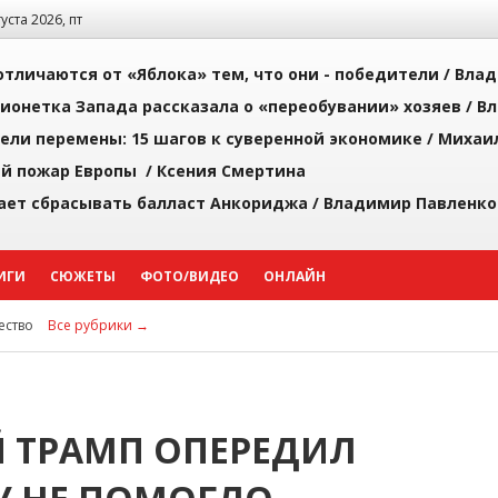
густа 2026, пт
тличаются от «Яблока» тем, что они - победители /
Влад
ионетка Запада рассказала о «переобувании» хозяев /
Вл
рели перемены: 15 шагов к суверенной экономике /
Михаи
й пожар Европы /
Ксения Смертина
ает сбрасывать балласт Анкориджа /
Владимир Павленко
ИГИ
СЮЖЕТЫ
ФОТО/ВИДЕО
ОНЛАЙН
ство
Все рубрики →
Й ТРАМП ОПЕРЕДИЛ