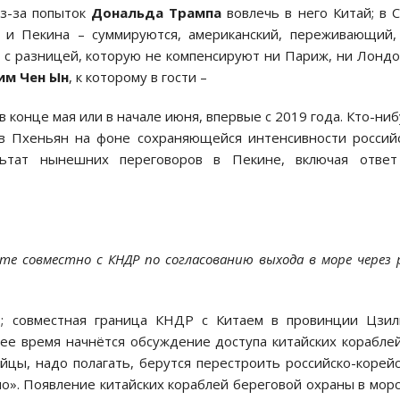
из-за попыток
Дональда Трампа
вовлечь в него Китай; в
и Пекина – суммируются, американский, переживающий,
 с разницей, которую не компенсируют ни Париж, ни Лондо
им Чен Ын
, к которому в гости –
в конце мая или в начале июня, впервые с 2019 года. Кто-ни
т в Пхеньян на фоне сохраняющейся интенсивности россий
льтат нынешних переговоров в Пекине, включая ответ
 совместно с КНДР по согласованию выхода в море через 
; совместная граница КНДР с Китаем в провинции Цзил
шее время начнётся обсуждение доступа китайских корабле
айцы, надо полагать, берутся перестроить российско-корей
но». Появление китайских кораблей береговой охраны в мор