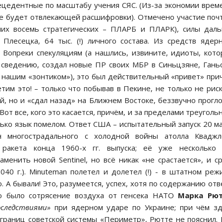
ецедентные по масштабу учения СЯС. (Из-за экономии врем
не будет отвлекающей расшифровки). Отмечено участие поч
них восемь стратегических – ПЛАРБ и ПЛАРК), силы дал
Плесецка, 64 тыс. (!) личного состава. Из средств ядер
 Вопреки спекуляциям (а нашлись, извините, идиоты, кот
к сведению, создал новые ПР своих МБР в Синьцзяне, Гань
од нашим «зонтиком»), это был действительный «привет» при
им это! – только что побывав в Пекине, не только не рис
, но и «сдал назад» на Ближнем Востоке, беззвучно прогл
от все, кого это касается, причём, и за пределами треуголь
лько язык помелом. Ответ США – испытательный запуск 20 ма
н многострадального с холодной войны атолла Кваджл
 ракета конца 1960-х гг. выпуска; её уже несколько 
енить новой Sentinel, но всё никак «не срастается», и с
40 г.). Minuteman полетел и долетел (!) - в штатном реж
. А бывали! Это, разумеется, успех, хотя по содержанию отв
то было сотрясение воздуха от генсека НАТО
Марка Рю
следствиями»
при ядерном ударе по Украине; при чём з
 границ советской системы «Периметр», Рютте не пояснил.