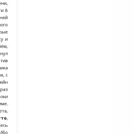
ени,
ти 8
ьней
ного
орые
су и
чём,
кнул
отив
ника
я, с
ейн
раз
роки
име.
ета,
тте
,
десь
 Ибо