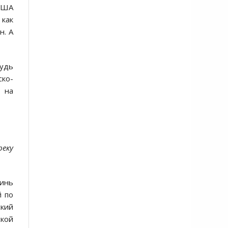
 США
 как
н. А
будь
ско-
 на
реку
инь
й по
ский
ской