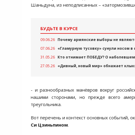
Шаньдуна, из неподписанных – «затормозивше
БУДЬТЕ В КУРСЕ
09.06.26
Почему армянские выборы не являют
07.06.26
«Гламурную тусовку» сунули носом в
31.05.26
Кто отнимает ПОБЕДУ? О наболевшем 
27.05.26
«Дивный, новый мир» обнажает клык
- и разнообразных манёвров вокруг российс
нашими сторонами, но прежде всего амери
треугольника.
Вот перечень и контекст основных событий, о
Си Цзиньпином
.