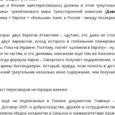
щё и Япония заинтересовалась) должны в этом треуголь
сика» трёхблокового мира Трёхсторонней комиссии (
Дэв
ерика + Европа + «большая» Азия, а Россия - между последн
сора» двух берегов Атлантики – «дутая»; это даже не сто
 двух вариантов, исход которого в глобальном планиров
. Пока на Украине. Поэтому, насчёт «целиком в Европу» - ну,
же по частям, и это дилемма, описанная ещё тем же Бжезинс
тогда формула Карни – Сикорского получает подкрепление, 
тарины Киссинджера». Который, правда, если полезть в дет
нский треугольник несколько иное содержание, чем получае
кст переговоров на порядок важнее:
а ещё не подписанных в Пекине документов. Главные –
 Договор-2001 о добрососедстве, дружбе и сотрудничестве
азпром-Медиа холдингом и Синьхуа и университетами Каза