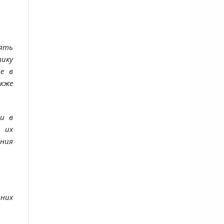
лять
тику
ие в
акже
ти в
т их
ения
нних