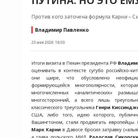
ПУТИНА. НО ЭТО Е
Против кого заточена формула Карни – Си
Владимир Павленко
23 мая 2026 18:50
Итоги визита в Пекин президента РФ
Владим
оценивать в контексте сугубо российско-ки
они шире, что обусловлено неофициа
формирующейся многополярности, котор
многочисленных «аналитических» размы
многосторонний, а всего лишь треуголь
классического треугольника
Генри Киссиндж
США, либо того, идею которого, публичн
Вашингтоном, стали продвигать европейцы.
Марк Карни
в Давосе бросил затравку («алья
а глава польского МИД
Радослав Сикорск