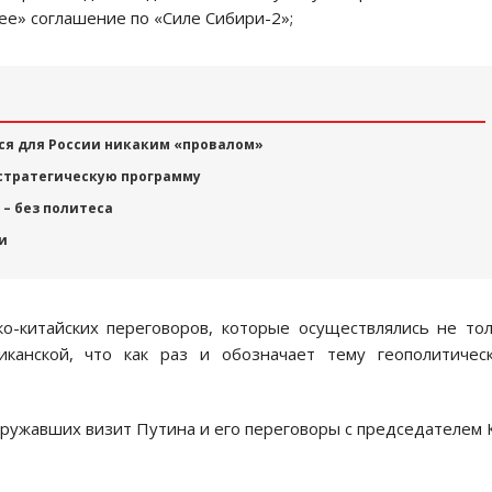
е» соглашение по «Силе Сибири-2»;
ся для России никаким «провалом»
 стратегическую программу
– без политеса
и
ко-китайских переговоров, которые осуществлялись не то
канской, что как раз и обозначает тему геополитическ
кружавших визит Путина и его переговоры с председателем