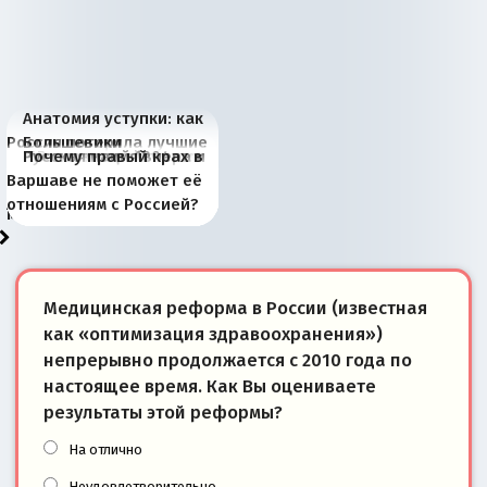
Анатомия уступки: как
Россия потеряла лучшие
Большевики
Киевская марионетка
В России назрели
Миграционный пожар
Россия начинает
Россия зимой 1904
Русская нация вчера и
Почему правый крах в
рыбопромысловые
отличаются от «Яблока»
Запада рассказала о
перемены: 15 шагов к
Европы
сбрасывать балласт
года: первые уступки во
сегодня
Варшаве не поможет её
районы Баренцева
тем, что они -
«переобувании» хозяев
суверенной экономике
Анкориджа
внутренней политике
отношениям с Россией?
моря
победители
Медицинская реформа в России (известная
как «оптимизация здравоохранения»)
непрерывно продолжается с 2010 года по
настоящее время. Как Вы оцениваете
результаты этой реформы?
На отлично
Неудовлетворительно