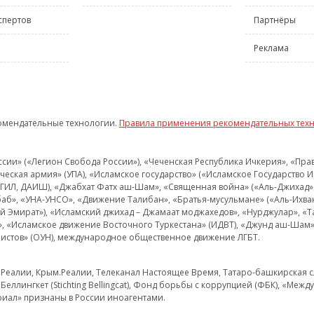
спертов
Партнёры
Реклама
омендательные технологии.
Правила применения рекомендательных тех
и» («Легион Свобода России»), «Чеченская Республика Ичкерия», «Правый
еская армия» (УПА), «Исламское государство» («Исламское Государство И
 ИГИЛ, ДАИШ), «Джабхат Фатх аш-Шам», «Священная война» («Аль-Джихад» 
аб», «УНА-УНСО», «Движение Талибан», «Братья-мусульмане» («Аль-Ихва
кий Эмират»), «Исламский джихад – Джамаат моджахедов», «Нурджулар», «
», «Исламское движение Восточного Туркестана» (ИДВТ), «Джунд аш-Шам»,
истов» (ОУН), международное общественное движение ЛГБТ.
з.Реалии, Крым.Реалии, Телеканал Настоящее Время, Татаро-башкирская сл
Беллингкет (Stichting Bellingcat), Фонд борьбы с коррупцией (ФБК), «Ме
иал» признаны в России иноагентами.