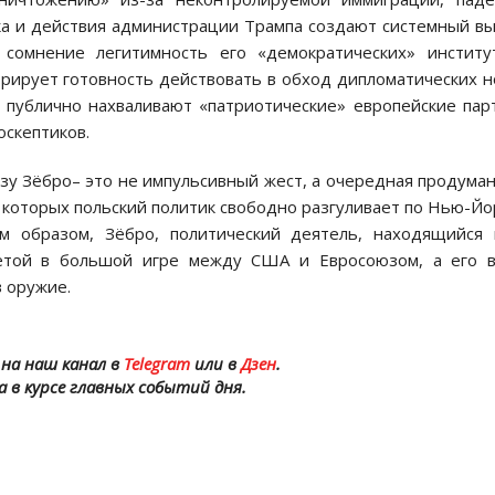
ка и действия администрации Трампа создают системный в
сомнение легитимность его «демократических» институ
рирует готовность действовать в обход дипломатических 
публично нахваливают «патриотические» европейские пар
оскептиков.
зу Зёбро– это не импульсивный жест, а очередная продума
а которых польский политик свободно разгуливает по Нью-Йо
м образом, Зёбро, политический деятель, находящийся
етой в большой игре между США и Евросоюзом, а его в
в оружие.
на наш канал в
Telegram
или в
Дзен
.
а в курсе главных событий дня.