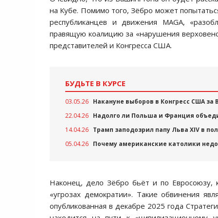
на Кубе. Помимо того, Зёбро может попытатьс
республиканцев и движения MAGA, «разобл
правящую коалицию за «нарушения верховенст
представителей и Конгресса США.
БУДЬТЕ В КУРСЕ
03.05.26
Накануне выборов в Конгресс США за 
22.04.26
Надолго ли Польша и Франция объед
14.04.26
Трамп заподозрил папу Льва XIV в п
05.04.26
Почему американские католики нед
Наконец, дело Зёбро бьёт и по Евросоюзу,
«угрозах демократии». Такие обвинения яв
опубликованная в декабре 2025 года Стратеги
находится на пути к «цивилизационному у