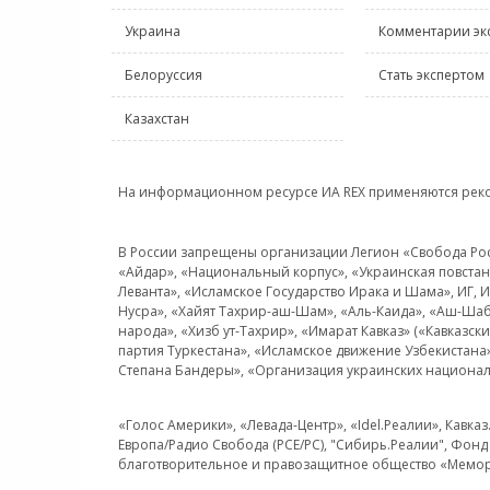
Украина
Комментарии эк
Белоруссия
Стать экспертом
Казахстан
На информационном ресурсе ИА REX применяются рек
В России запрещены организации Легион «Свобода Росси
«Айдар», «Национальный корпус», «Украинская повстанч
Леванта», «Исламское Государство Ирака и Шама», ИГ,
Нусра», «Хайят Тахрир-аш-Шам», «Аль-Каида», «Аш-Шаб
народа», «Хизб ут-Тахрир», «Имарат Кавказ» («Кавказс
партия Туркестана», «Исламское движение Узбекистана
Степана Бандеры», «Организация украинских национал
«Голос Америки», «Левада-Центр», «Idel.Реалии», Кавка
Европа/Радио Свобода (PCE/PC), "Сибирь.Реалии", Фонд 
благотворительное и правозащитное общество «Мемор