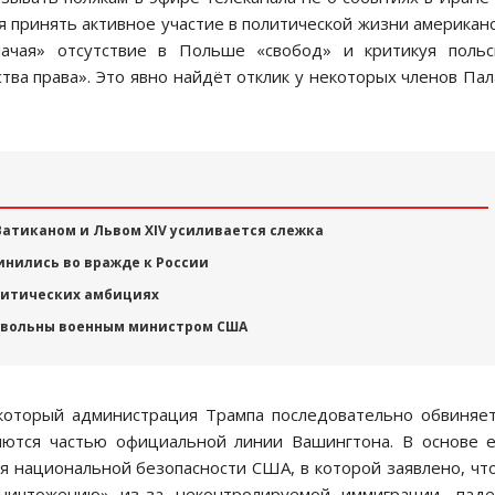
я принять активное участие в политической жизни американ
ачая» отсутствие в Польше «свобод» и критикуя польс
ва права». Это явно найдёт отклик у некоторых членов Па
Ватиканом и Львом XIV усиливается слежка
инились во вражде к России
олитических амбициях
овольны военным министром США
 который администрация Трампа последовательно обвиняе
ляются частью официальной линии Вашингтона. В основе 
я национальной безопасности США, в которой заявлено, чт
ничтожению» из-за неконтролируемой иммиграции, паде