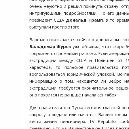
очень неуютно и решил покинуть страну, от
интригующими подробностями. По его данны
президент США
Дональд Трамп
, в то врем
выступали против этого.
Варшава оказывается сейчас в довольном сл
Вальдемар Журек
уже объявил, что вскоре б
сопряжён с огромными рисками. Если американ
экстрадиции между США и Польшей от 199
характера, то польское правительство п
воспользоваться юридической уловкой. Во-п
информацию о том, находится ли Зёбро на
экстрадиции требуется окончательное решен
оно появится не раньше начала сентября.
Для правительства Туска сегодня главный во
запросу о выдаче или начать с Вашингтоном
вести жизнь пенсионера. TV Republika соо
Очевидно, что из Вашингтона он будет расска