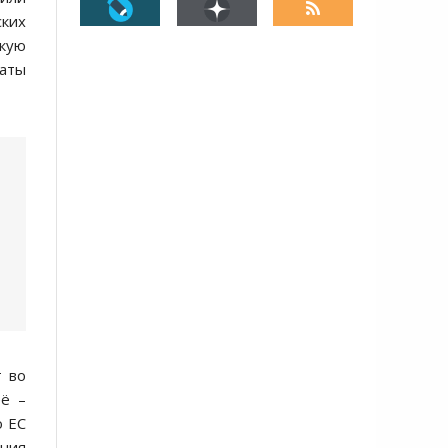
ских
кую
латы
т во
её –
о ЕС
ния