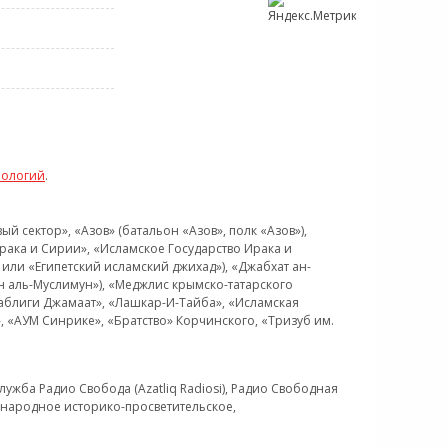
нологий
.
 сектор», «Азов» (батальон «Азов», полк «Азов»),
рака и Сирии», «Исламское Государство Ирака и
или «Египетский исламский джихад»), «Джабхат ан-
н аль-Муслимун»), «Меджлис крымско-татарского
Таблиги Джамаат», «Лашкар-И-Тайба», «Исламская
 «АУМ Синрике», «Братство» Корчинского, «Тризуб им.
ужба Радио Свобода (Azatliq Radiosi), Радио Свободная
ждународное историко-просветительское,