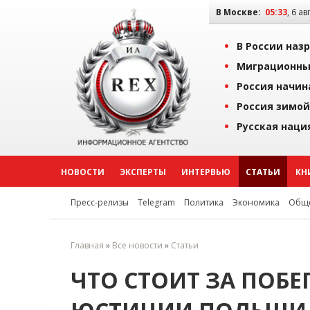
В Москве:
05:33
, 6 ав
В России наз
Миграционны
Россия начин
Россия зимой
Русская наци
НОВОСТИ
ЭКСПЕРТЫ
ИНТЕРВЬЮ
СТАТЬИ
КН
Пресс-релизы
Telegram
Политика
Экономика
Обще
Главная
»
Все новости
»
Статьи
ЧТО СТОИТ ЗА ПОБ