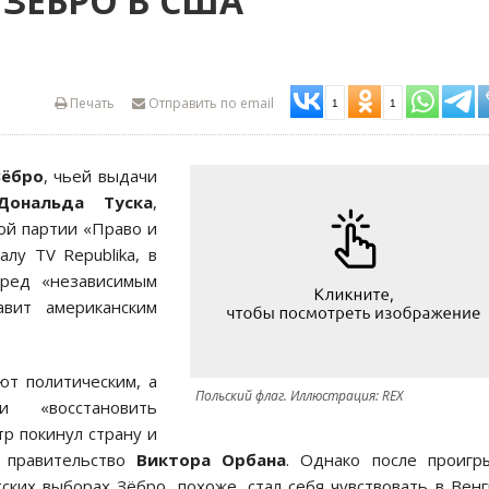
ЗЁБРО В США
Печать
Отправить по email
1
1
Зёбро
, чьей выдачи
ональда Туска
,
ой партии «Право и
лу TV Republika, в
еред «независимым
авит американским
ют политическим, а
Польский флаг. Иллюстрация: REX
и «восстановить
р покинул страну и
о правительство
Виктора Орбана
. Однако после проигр
ских выборах Зёбро, похоже, стал себя чувствовать в Вен