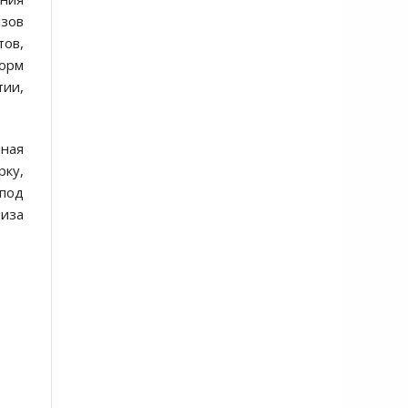
ызов
тов,
норм
тии,
нная
рку,
 под
иза