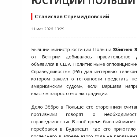
ЮСТИЦИИ ПОЛЬШИ 
Станислав Стремидловский
11 мая 2026 13:29
Бывший министр юстиции Польши
Збигнев 
от Венгрии добивалось правительство
Д
объявился в США. Политик ныне оппозиционн
Справедливость» (PiS) дал интервью телекана
котором заявил о готовности предстать п
американским судом», если Варшава напр
властям запрос о его экстрадиции.
Дело Зёбро в Польше его сторонники счита
противники говорят о необходимост
справедливость». В своё время бывший минист
перебрался в Будапешт, где его приютил
последнего в апреле этого года на парламент