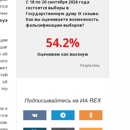
С 18 по 20 сентября 2026 года
ится
состоятся выборы в
ично
Государственную думу IX созыва.
Как вы оцениваете возможность
оуз
фальсификации выборов?
54.2%
иции
 шаг
р об
Оцениваю как высокую
ого
Результаты
жет
стей
 об
. Но
Подписывайтесь на ИА REX
ти к
ется
ром.
 или