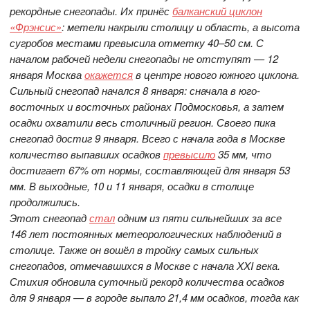
рекордные снегопады. Их принёс
балканский циклон
«Фрэнсис»
: метели накрыли столицу и область, а высота
сугробов местами превысила отметку 40–50 см. С
началом рабочей недели снегопады не отступят — 12
января Москва
окажется
в центре нового южного циклона.
Сильный снегопад начался 8 января: сначала в юго-
восточных и восточных районах Подмосковья, а затем
осадки охватили весь столичный регион. Своего пика
снегопад достиг 9 января. Всего с начала года в Москве
количество выпавших осадков
превысило
35 мм, что
достигает 67% от нормы, составляющей для января 53
мм. В выходные, 10 и 11 января, осадки в столице
продолжились.
Этот снегопад
стал
одним из пяти сильнейших за все
146 лет постоянных метеорологических наблюдений в
столице. Также он вошёл в тройку самых сильных
снегопадов, отмечавшихся в Москве с начала XXI века.
Стихия обновила суточный рекорд количества осадков
для 9 января — в городе выпало 21,4 мм осадков, тогда как