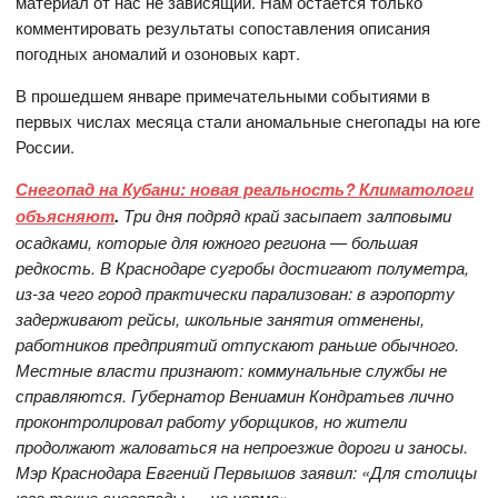
материал от нас не зависящий. Нам остаётся только
комментировать результаты сопоставления описания
погодных аномалий и озоновых карт.
В прошедшем январе примечательными событиями в
первых числах месяца стали аномальные снегопады на юге
России.
Снегопад на Кубани: новая реальность? Климатологи
объясняют
.
Три дня подряд край засыпает залповыми
осадками, которые для южного региона — большая
редкость. В Краснодаре сугробы достигают полуметра,
из-за чего город практически парализован: в аэропорту
задерживают рейсы, школьные занятия отменены,
работников предприятий отпускают раньше обычного.
Местные власти признают: коммунальные службы не
справляются. Губернатор Вениамин Кондратьев лично
проконтролировал работу уборщиков, но жители
продолжают жаловаться на непроезжие дороги и заносы.
Мэр Краснодара Евгений Первышов заявил: «Для столицы
юга такие снегопады — не норма».