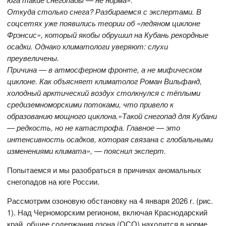
Откуда столько снега? Разбираемся с экспертами. В
соцсетях уже появились теории об «ледяном циклоне
Фрэнсис», который якобы обрушил на Кубань рекордные
осадки. Однако климатологи уверяют: слухи
преувеличены.
Причина — в атмосферном фронте, а не мифическом
циклоне. Как объясняет климатолог Роман Вильфанд,
холодный арктический воздух столкнулся с тёплыми
средиземноморскими потоками, что привело к
образованию мощного циклона.«Такой снегопад для Кубани
— редкость, но не катастрофа. Главное — это
интенсивность осадков, которая связана с глобальными
изменениями климата», — пояснил эксперт.
Попытаемся и мы разобраться в причинах аномальных
снегопадов на юге России.
Рассмотрим озоновую обстановку на 4 января 2026 г. (рис.
1). Над Черноморским регионом, включая Краснодарский
край, общее содержания озона (ОСО) находится в норме,