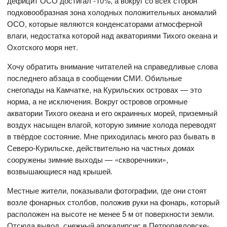
дефицит ОСО достигал -10%, а вокруг со всех сторон
подковообразная зона холодных положительных аномалий
ОСО, которые являются конденсаторами атмосферной
влаги, недостатка которой над акваториями Тихого океана и
Охотского моря нет.
Хочу обратить внимание читателей на справедливые слова
последнего абзаца в сообщении СМИ. Обильные
снегопады на Камчатке, на Курильских островах — это
норма, а не исключения. Вокруг островов огромные
акватории Тихого океана и его окраинных морей, приземный
воздух насыщен влагой, которую зимние холода переводят
в твёрдое состояние. Мне приходилась много раз бывать в
Северо-Курильске, действительно на частных домах
сооружены зимние выходы — «скворечники»,
возвышающиеся над крышей.
Местные жители, показывали фотографии, где они стоят
возле фонарных столбов, положив руки на фонарь, который
расположен на высоте не менее 5 м от поверхности земли.
Отсюда вывод, снежный апокалипсис в Петропавловске-