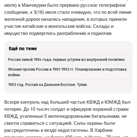
июля) в Манчжурии было прервано русское телеграфное
сообщение, к 3(16) июля стало очевидно, что по всей линии
железной дороги начались нападения, в которых приняли
участие китайские и монгольские войска. Склады и
имущество подверглись разграблению и поджогам.
Ещё по теме
Россия зимой 1904 года: первые уступки во внутренней политике
Япония против России в 1901-1903 гг. Планирование и подготовка
войны
1903 год. Россия на Дальнем Востоке. Тупик
Вскоре контроль над большей частью КВЖД и ЮМЖД был
потерян. До 10 тысяч солдат и офицеров охранной стражи
КВЖД, усиленные 5 железнодорожными батальонами, не
смогли справиться с ситуацией. Силы охраны были
рассредоточены и везде недостаточны. В Харбине
поначалу имелось не более 100 чел., в Инкоу – 70 чел., на