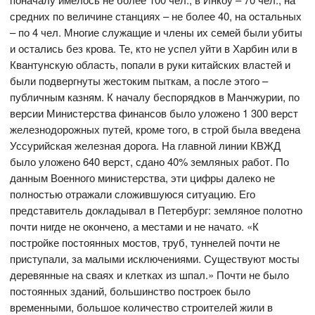
средних по величине станциях – не более 40, на остальных
– по 4 чел. Многие служащие и члены их семей были убиты
и остались без крова. Те, кто не успел уйти в Харбин или в
Квантунскую область, попали в руки китайских властей и
были подвергнуты жестоким пыткам, а после этого –
публичным казням. К началу беспорядков в Манчжурии, по
версии Министерства финансов было уложено 1 300 верст
железнодорожных путей, кроме того, в строй была введена
Уссурийская железная дорога. На главной линии КВЖД
было уложено 640 верст, сдано 40% земляных работ. По
данным Военного министерства, эти цифры далеко не
полностью отражали сложившуюся ситуацию. Его
представитель докладывал в Петербург: земляное полотно
почти нигде не окончено, а местами и не начато. «К
постройке постоянных мостов, труб, туннелей почти не
приступали, за малыми исключениями. Существуют мосты
деревянные на сваях и клетках из шпал.» Почти не было
постоянных зданий, большинство построек было
временными, большое количество строителей жили в