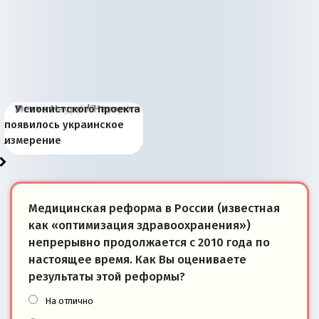
Киевская марионетка
В России назрели
Миграционный пожар
Россия начинает
Россия зимой 1904
Русская нация вчера и
Почему правый крах в
Место Науру / Науэро в
У сионистского проекта
Запада рассказала о
перемены: 15 шагов к
Европы
сбрасывать балласт
года: первые уступки во
сегодня
Варшаве не поможет её
современной истории
появилось украинское
«переобувании» хозяев
суверенной экономике
Анкориджа
внутренней политике
отношениям с Россией?
Южной Осетии
измерение
Медицинская реформа в России (известная
как «оптимизация здравоохранения»)
непрерывно продолжается с 2010 года по
настоящее время. Как Вы оцениваете
результаты этой реформы?
На отлично