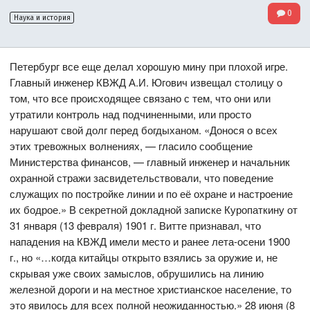
0
Наука и история
Петербург все еще делал хорошую мину при плохой игре.
Главный инженер КВЖД А.И. Югович извещал столицу о
том, что все происходящее связано с тем, что они или
утратили контроль над подчиненными, или просто
нарушают свой долг перед богдыханом. «Донося о всех
этих тревожных волнениях, — гласило сообщение
Министерства финансов, — главный инженер и начальник
охранной стражи засвидетельствовали, что поведение
служащих по постройке линии и по её охране и настроение
их бодрое.» В секретной докладной записке Куропаткину от
31 января (13 февраля) 1901 г. Витте признавал, что
нападения на КВЖД имели место и ранее лета-осени 1900
г., но «…когда китайцы открыто взялись за оружие и, не
скрывая уже своих замыслов, обрушились на линию
железной дороги и на местное христианское население, то
это явилось для всех полной неожиданностью.» 28 июня (8