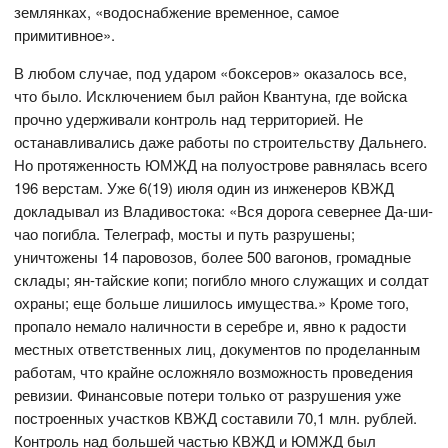
землянках, «водоснабжение временное, самое
примитивное».
В любом случае, под ударом «боксеров» оказалось все,
что было. Исключением был район Квантуна, где войска
прочно удерживали контроль над территорией. Не
останавливались даже работы по строительству Дальнего.
Но протяженность ЮМЖД на полуострове равнялась всего
196 верстам. Уже 6(19) июля один из инженеров КВЖД
докладывал из Владивостока: «Вся дорога севернее Да-ши-
чао погибла. Телеграф, мосты и путь разрушены;
уничтожены 14 паровозов, более 500 вагонов, громадные
склады; ян-тайские копи; погибло много служащих и солдат
охраны; еще больше лишилось имущества.» Кроме того,
пропало немало наличности в серебре и, явно к радости
местных ответственных лиц, документов по проделанным
работам, что крайне осложняло возможность проведения
ревизии. Финансовые потери только от разрушения уже
построенных участков КВЖД составили 70,1 млн. рублей.
Контроль над большей частью КВЖД и ЮМЖД был