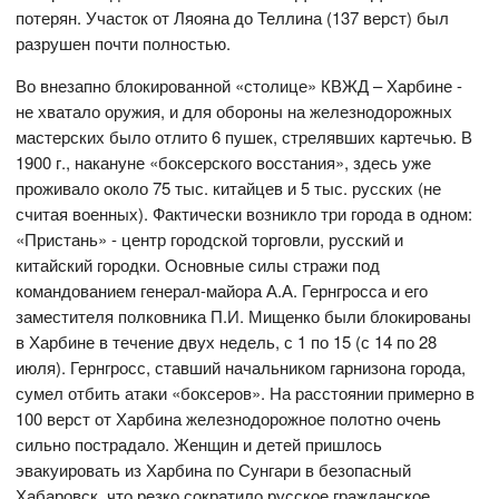
потерян. Участок от Ляояна до Теллина (137 верст) был
разрушен почти полностью.
Во внезапно блокированной «столице» КВЖД – Харбине -
не хватало оружия, и для обороны на железнодорожных
мастерских было отлито 6 пушек, стрелявших картечью. В
1900 г., накануне «боксерского восстания», здесь уже
проживало около 75 тыс. китайцев и 5 тыс. русских (не
считая военных). Фактически возникло три города в одном:
«Пристань» - центр городской торговли, русский и
китайский городки. Основные силы стражи под
командованием генерал-майора А.А. Гернгросса и его
заместителя полковника П.И. Мищенко были блокированы
в Харбине в течение двух недель, с 1 по 15 (с 14 по 28
июля). Гернгросс, ставший начальником гарнизона города,
сумел отбить атаки «боксеров». На расстоянии примерно в
100 верст от Харбина железнодорожное полотно очень
сильно пострадало. Женщин и детей пришлось
эвакуировать из Харбина по Сунгари в безопасный
Хабаровск, что резко сократило русское гражданское