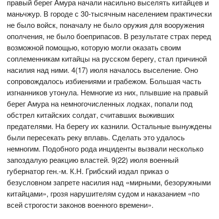
правый берег Амура начали насильно выселять китайцев и
маньчжур. В городе с 30-тысячным населением практически
не было войск, поначалу не было оружия для вооружения
ополчения, не было боеприпасов. В результате страх перед
возможной помощью, которую могли оказать своим
соплеменникам китайцы на русском берегу, стал причиной
насилия над ними. 4(17) июля началось выселение. Оно
сопровождалось избиениями и грабежом. Большая часть
изгнанников утонула. Немногие из них, плывшие на правый
берег Амура на немногочисленных лодках, попали под
обстрел китайских солдат, считавших выживших
предателями. На берегу их казнили. Остальные вынуждены
были пересекать реку вплавь. Сделать это удалось
немногим. Подобного рода инциденты вызвали несколько
запоздалую реакцию властей. 9(22) июля военный
губернатор ген.-м. К.Н. Грибский издал приказ о
безусловном запрете насилия над «мирными, безоружными
китайцами», грозя нарушителям судом и наказанием «по
всей строгости законов военного времени».