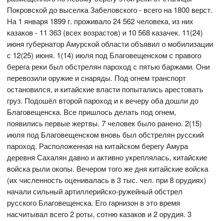
Покровской до выселка Забеловского - всего на 1800 верст.
На 1 января 1899 г. проживало 24 562 человека, из них
казаков - 11 363 (всех возрастов) и 10 568 казачек. 11(24)
июня губернатор Амурской области объявил о мобилизации
с 12(25) июня. 1(14) июля под Благовещенском с правого
берега реки был обстрелян пароход с пятью баржами. Они
перевозили оружие и снаряды. Под огнем транспорт
остановился, и китайские власти попытались арестовать
груз. Подошёл второй пароход и к вечеру оба дошли до
Благовещенска. Все пришлось делать под огнем,
появились первые жертвы. 7 человек было ранено. 2(15)
июля под Благовещенском вновь был обстрелян русский
пароход. Расположенная на китайском берегу Амура
деревня Сахалян давно и активно укреплялась, китайские
войска рыли окопы. Вечером того же дня китайские войска
(их численность оценивалась в 3 тыс. чел. при 8 орудиях)
начали сильный артиллерийско-ружейный обстрел
русского Благовещенска. Его гарнизон в это время
насчитывал всего 2 роты, сотню казаков и 2 орудия. 3