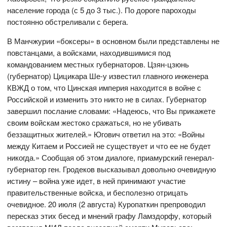
население города (с 5 до 3 тыс.). По дороге пароходы
постоянно обстреливали с берега.
В Манчжурии «боксеры» в основном были представлены не
повстанцами, а войсками, находившимися под
командованием местных губернаторов. Цзян-цзюнь
(губернатор) Цицикара Ше-у известил главного инженера
КВЖД о том, что Цинская империя находится в войне с
Российской и изменить это никто не в силах. Губернатор
завершил послание словами: «Надеюсь, что Вы прикажете
своим войскам жестоко сражаться, но не убивать
беззащитных жителей.» Югович ответил на это: «Войны
между Китаем и Россией не существует и что ее не будет
никогда.» Сообщая об этом диалоге, приамурский генерал-
губернатор ген. Гродеков высказывал довольно очевидную
истину – война уже идет, в ней принимают участие
правительственные войска, и бесполезно отрицать
очевидное. 20 июля (2 августа) Куропаткин препроводил
пересказ этих бесед и мнений графу Ламздорфу, который