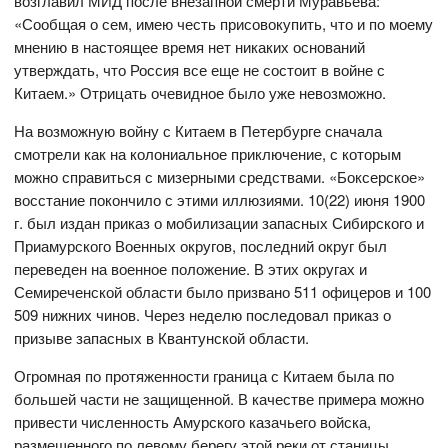
возглавил МИД после внезапной смерти Муравьева:
«Сообщая о сем, имею честь присовокупить, что и по моему
мнению в настоящее время нет никаких оснований
утверждать, что Россия все еще не состоит в войне с
Китаем.» Отрицать очевидное было уже невозможно.
На возможную войну с Китаем в Петербурге сначала
смотрели как на колониальное приключение, с которым
можно справиться с мизерными средствами. «Боксерское»
восстание покончило с этими иллюзиями. 10(22) июня 1900
г. был издан приказ о мобилизации запасных Сибирского и
Приамурского Военных округов, последний округ был
переведен на военное положение. В этих округах и
Семиреченской области было призвано 511 офицеров и 100
509 нижних чинов. Через неделю последовал приказ о
призыве запасных в Квантунской области.
Огромная по протяженности граница с Китаем была по
большей части не защищенной. В качестве примера можно
привести численность Амурского казачьего войска,
размещенного по левому берегу этой реки от станицы