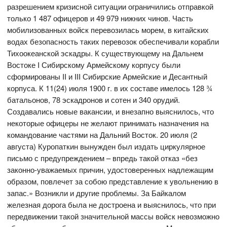
разрешением кризисной ситуации ограничились отправкой
только 1 487 офицеров и 49 979 нижних чинов. Часть
мобилизованных войск перевозилась морем, в китайских
водах безопасность таких перевозок обеспечивали корабли
Тихоокеанской эскадры. К существующему на Дальнем
Востоке I Сибирскому Армейскому корпусу были
сформированы II и III Сибирские Армейские и Десантный
корпуса. К 11(24) июля 1900 г. в их составе имелось 128 ¾
батальонов, 78 эскадронов и сотен и 340 орудий.
Создавались новые вакансии, и внезапно выяснилось, что
некоторые офицеры не желают принимать назначения на
командование частями на Дальний Восток. 20 июля (2
августа) Куропаткин вынужден был издать циркулярное
письмо с предупреждением – впредь такой отказ «без
законно-уважаемых причин, удостоверенных надлежащим
образом, повлечет за собою представление к увольнению в
запас.» Возникли и другие проблемы. За Байкалом
железная дорога была не достроена и выяснилось, что при
передвижении такой значительной массы войск невозможно