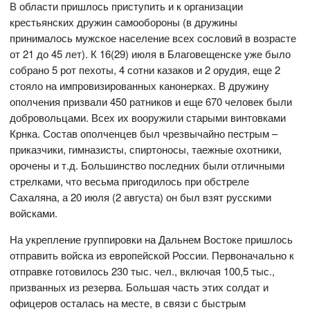
В области пришлось приступить и к организации
крестьянских дружин самообороны (в дружины
принималось мужское население всех сословий в возрасте
от 21 до 45 лет). К 16(29) июля в Благовещенске уже было
собрано 5 рот пехоты, 4 сотни казаков и 2 орудия, еще 2
стояло на импровизированных канонерках. В дружину
ополчения призвали 450 ратников и еще 670 человек были
добровольцами. Всех их вооружили старыми винтовками
Крнка. Состав ополченцев был чрезвычайно пестрым –
приказчики, гимназисты, спиртоносы, таежные охотники,
орочены и т.д. Большинство последних были отличными
стрелками, что весьма пригодилось при обстреле
Сахаляна, а 20 июля (2 августа) он был взят русскими
войсками.
На укрепление группировки на Дальнем Востоке пришлось
отправить войска из европейской России. Первоначально к
отправке готовилось 230 тыс. чел., включая 100,5 тыс.,
призванных из резерва. Большая часть этих солдат и
офицеров осталась на месте, в связи с быстрым