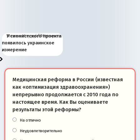
Киевская марионетка
В России назрели
Миграционный пожар
Россия начинает
Россия зимой 1904
Русская нация вчера и
Почему правый крах в
Место Науру / Науэро в
У сионистского проекта
Запада рассказала о
перемены: 15 шагов к
Европы
сбрасывать балласт
года: первые уступки во
сегодня
Варшаве не поможет её
современной истории
появилось украинское
«переобувании» хозяев
суверенной экономике
Анкориджа
внутренней политике
отношениям с Россией?
Южной Осетии
измерение
Медицинская реформа в России (известная
как «оптимизация здравоохранения»)
непрерывно продолжается с 2010 года по
настоящее время. Как Вы оцениваете
результаты этой реформы?
На отлично
Неудовлетворительно