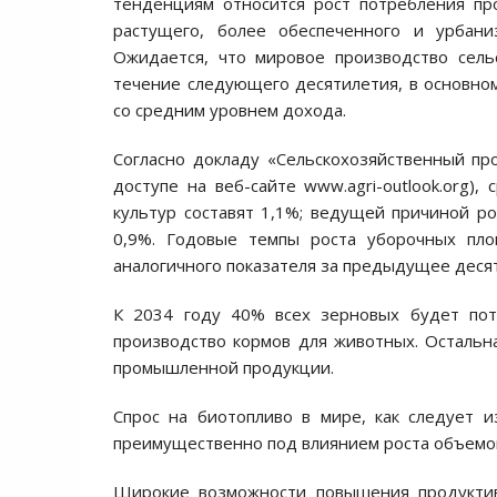
тенденциям относится рост потребления пр
растущего, более обеспеченного и урбани
Ожидается, что мировое производство сель
течение следующего десятилетия, в основном
со средним уровнем дохода.
Согласно докладу «Сельскохозяйственный п
доступе на веб-сайте www.agri-outlook.org)
культур составят 1,1%; ведущей причиной р
0,9%. Годовые темпы роста уборочных пл
аналогичного показателя за предыдущее десят
К 2034 году 40% всех зерновых будет потр
производство кормов для животных. Остальн
промышленной продукции.
Спрос на биотопливо в мире, как следует и
преимущественно под влиянием роста объемов
Широкие возможности повышения продуктив