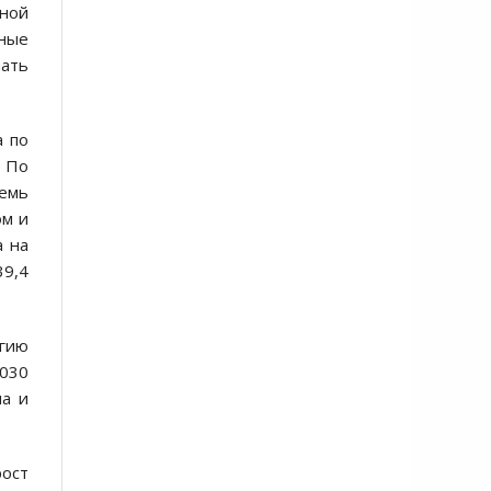
нной
ные
ать
а по
. По
семь
ом и
а на
39,4
егию
2030
на и
рост