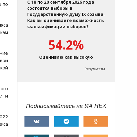
С 18 по 20 сентября 2026 года
о по
состоятся выборы в
Государственную думу IX созыва.
Как вы оцениваете возможность
мяса
фальсификации выборов?
вкам
54.2%
ение
Оцениваю как высокую
овой
окой
Результаты
кого
ии и
Подписывайтесь на ИА REX
2022
екса