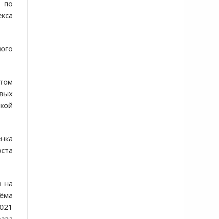
 по
екса
ного
ётом
вых
икой
енка
оста
и на
ъёма
2021
раза