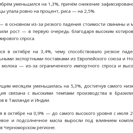
ябрём уменьшился на 1,3%, причём снижение зафиксирован
ы упала ровно на процент, риса — на 2,5%.
— в основном из-за резкого падения стоимости свинины и 
жили рост — в первую очередь благодаря высоким котиро
мирового спроса.
я в октябре на 3,4%, чему способствовало резкое пад
льными экспортными поставками из Европейского союза и Н
о молока — из-за ограниченного импортного спроса и выс
ущим месяцем уменьшилась на 5,3%, достигнув самого низ
ция связана с высокими темпами производства в Бразил
в в Таиланде и Индии.
я в октябре на 0,9% — до самого высокого уровня с июля 
оевое и подсолнечное масла выросли под влиянием компл
 в Черноморском регионе.