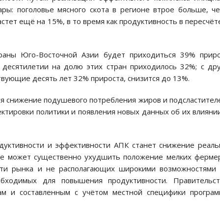
ары: поголовье мясного скота в регионе втрое больше, ч
астет ещё на 15%, в то время как продуктивность в пересчёт
раны Юго-Восточной Азии будет приходиться 39% приро
 десятилетии на долю этих стран приходилось 32%; с др
твующие десять лет 32% прироста, снизится до 13%.
ся снижение подушевого потребления жиров и подсластител
ктировки политики и появления новых данных об их влияни
дуктивности и эффективности АПК станет снижение реал
рое может существенно ухудшить положение мелких ферме
ти рынка и не располагающих широкими возможностями 
обходимых для повышения продуктивности. Правительст
ам и составленным с учётом местной специфики програм