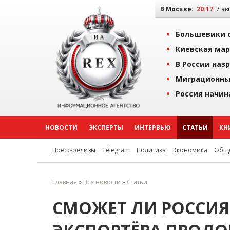
В Москве:
20:17
, 7 ав
Большевики о
Киевская мар
В России наз
Миграционны
Россия начин
НОВОСТИ
ЭКСПЕРТЫ
ИНТЕРВЬЮ
СТАТЬИ
КН
Пресс-релизы
Telegram
Политика
Экономика
Обще
Главная
»
Все новости
»
Статьи
СМОЖЕТ ЛИ РОССИЯ 