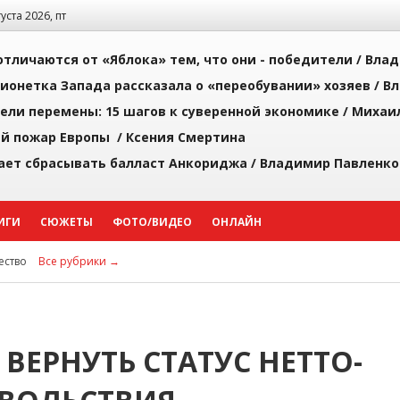
густа 2026, пт
тличаются от «Яблока» тем, что они - победители /
Влад
ионетка Запада рассказала о «переобувании» хозяев /
Вл
рели перемены: 15 шагов к суверенной экономике /
Михаи
й пожар Европы /
Ксения Смертина
ает сбрасывать балласт Анкориджа /
Владимир Павленко
ИГИ
СЮЖЕТЫ
ФОТО/ВИДЕО
ОНЛАЙН
ство
Все рубрики →
ВЕРНУТЬ СТАТУС НЕТТО-