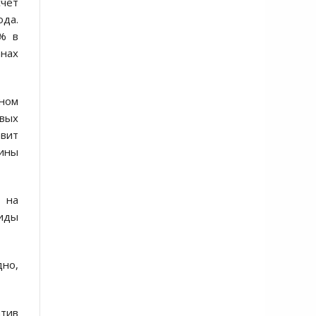
счёт
да.
4% в
анах
дном
овых
авит
ины
я на
виды
дно,
тив