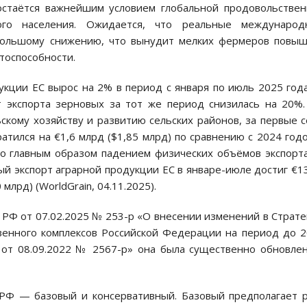
 остаётся важнейшим условием глобальной продовольстве
кого населения. Ожидается, что реальные международ
большому снижению, что вынудит мелких фермеров повыш
тоспособности.
укции ЕС вырос на 2% в период с января по июль 2025 год
 экспорта зерновых за тот же период снизилась на 20%
скому хозяйству и развитию сельских районов, за первые 
атился на €1,6 млрд ($1,85 млрд) по сравнению с 2024 год
ено главным образом падением физических объёмов экспорт
й экспорт аграрной продукции ЕС в январе-июле достиг €1
млрд) (WorldGrain, 04.11.2025).
РФ от 07.02.2025 № 253-р «О внесении изменений в Страт
венного комплексов Российской Федерации на период до 
 от 08.09.2022 № 2567-р» она была существенно обновле
РФ — базовый и консервативный. Базовый предполагает 