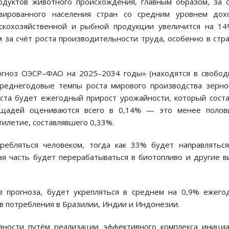
одуктов животного происхождения, главным образом, за 
зированного населения стран со средним уровнем дохо
скохозяйственной и рыбной продукции увеличится на 1
 за счёт роста производительности труда, особенно в стр
рогноз ОЭСР–ФАО на 2025–2034 годы» (находятся в свобо
, среднегодовые темпы роста мирового производства зерн
оста будет ежегодный прирост урожайности, который сост
ощадей оцениваются всего в 0,14% — это менее полов
илетие, составлявшего 0,33%.
ебляться человеком, тогда как 33% будет направлятьс
ая часть будет перерабатываться в биотопливо и другие 
з прогноза, будет укрепляться в среднем на 0,9% ежего
 потребления в Бразилии, Индии и Индонезии.
ности путём реализации эффективного комплекса инициа