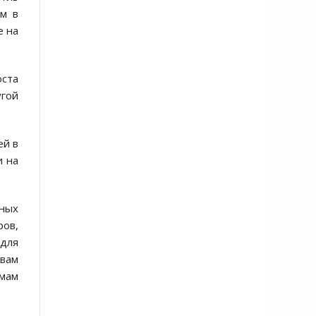
ем в
е на
ста
угой
ей в
и на
ьных
ров,
для
вам
мам