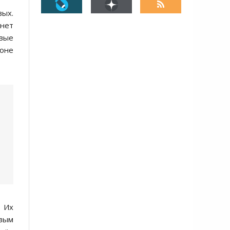
вых.
анет
овые
зоне
. Их
евым