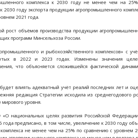
ышленного комплекса к 2030 году не менее чем на 25%
 к 2030 году экспорта продукции агропромышленного компл
ровнем 2021 года.
ой рост объёмов производства продукции агропромышлен
ущих программ Минсельхоза России.
опромышленного и рыбохозяйственного комплексов» с уч
гнутых в 2022 и 2023 годах. Изменены значения целе
шения, что объясняется сложившейся фактической динам
будет влиять адекватный учёт реалий последних лет и оц
режняя редакция Стратегии исходила из среднегодового р
е мирового уровня.
 «О национальных целях развития Российской Федераци
6 года предписано, в том числе, увеличение к 2030 году об
комплекса не менее чем на 25% по сравнению с уровнем 
кции агропромышленного комплекса не менее чем в полтора 