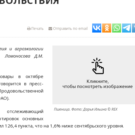
ОВОЛЬСТВИЯ
Печать
Отправить по email
лия и агроэкологии
 Ломоносова Д.М.
овары в октябре
оворится в пресс-
 Продовольственной
АО).
Пшеница. Фото: Дарья Ильина © REX
 отслеживающий
тировок основных
л 126,4 пункта, что на 1,6% ниже сентябрьского уровня.