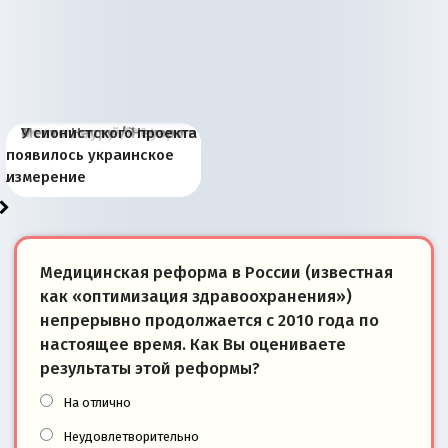
Киевская марионетка
В России назрели
Миграционный пожар
Россия начинает
Россия зимой 1904
Русская нация вчера и
Почему правый крах в
Место Науру / Науэро в
У сионистского проекта
Запада рассказала о
перемены: 15 шагов к
Европы
сбрасывать балласт
года: первые уступки во
сегодня
Варшаве не поможет её
современной истории
появилось украинское
«переобувании» хозяев
суверенной экономике
Анкориджа
внутренней политике
отношениям с Россией?
Южной Осетии
измерение
Медицинская реформа в России (известная
как «оптимизация здравоохранения»)
непрерывно продолжается с 2010 года по
настоящее время. Как Вы оцениваете
результаты этой реформы?
На отлично
Неудовлетворительно