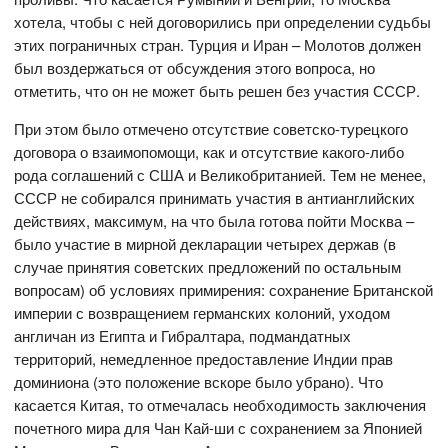
хотела, чтобы с ней договорились при определении судьбы
этих пограничных стран. Турция и Иран – Молотов должен
был воздержаться от обсуждения этого вопроса, но
отметить, что он не может быть решен без участия СССР.
При этом было отмечено отсутствие советско-турецкого
договора о взаимопомощи, как и отсутствие какого-либо
рода соглашений с США и Великобританией. Тем не менее,
СССР не собирался принимать участия в антианглийских
действиях, максимум, на что была готова пойти Москва –
было участие в мирной декларации четырех держав (в
случае принятия советских предложений по остальным
вопросам) об условиях примирения: сохранение Британской
империи с возвращением германских колоний, уходом
англичан из Египта и Гибралтара, подмандатных
территорий, немедленное предоставление Индии прав
доминиона (это положение вскоре было убрано). Что
касается Китая, то отмечалась необходимость заключения
почетного мира для Чан Кай-ши с сохранением за Японией