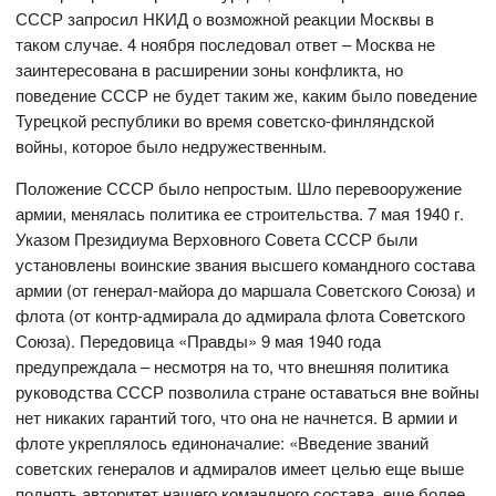
СССР запросил НКИД о возможной реакции Москвы в
таком случае. 4 ноября последовал ответ – Москва не
заинтересована в расширении зоны конфликта, но
поведение СССР не будет таким же, каким было поведение
Турецкой республики во время советско-финляндской
войны, которое было недружественным.
Положение СССР было непростым. Шло перевооружение
армии, менялась политика ее строительства. 7 мая 1940 г.
Указом Президиума Верховного Совета СССР были
установлены воинские звания высшего командного состава
армии (от генерал-майора до маршала Советского Союза) и
флота (от контр-адмирала до адмирала флота Советского
Союза). Передовица «Правды» 9 мая 1940 года
предупреждала – несмотря на то, что внешняя политика
руководства СССР позволила стране оставаться вне войны
нет никаких гарантий того, что она не начнется. В армии и
флоте укреплялось единоначалие: «Введение званий
советских генералов и адмиралов имеет целью еще выше
поднять авторитет нашего командного состава, еще более