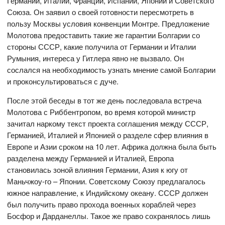
Германии, Италии, Франции, Испании, Японии и Советского
Союза. Он заявил о своей готовности пересмотреть в
пользу Москвы условия конвенции Монтре. Предложение
Молотова предоставить такие же гарантии Болгарии со
стороны СССР, какие получила от Германии и Италии
Румыния, интереса у Гитлера явно не вызвало. Он
сослался на необходимость узнать мнение самой Болгарии
и проконсультироваться с дуче.
После этой беседы в тот же день последовала встреча
Молотова с Риббентропом, во время которой министр
зачитал наркому текст проекта соглашения между СССР,
Германией, Италией и Японией о разделе сфер влияния в
Европе и Азии сроком на 10 лет. Африка должна была быть
разделена между Германией и Италией, Европа
становилась зоной влияния Германии, Азия к югу от
Маньчжоу-го – Японии. Советскому Союзу предлагалось
южное направление, к Индийскому океану. СССР должен
был получить право прохода военных кораблей через
Босфор и Дарданеллы. Такое же право сохранялось лишь