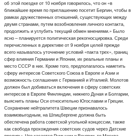
об этой поездке от 10 ноября говорилось, что он «в
ближайшее время по приглашению посетит Берлин, чтобы в
рамках дружественных отношений, существующих между
двумя странами, путем возобновления личного контакта,
продолжить и углубить текущий обмен мнениями.» Было
ясно – планируется политическая рекогносцировка. Среди
перечисленных в директиве от 9 ноября целей прежде
всего называлось уточнение условий «пакта трех», границ
сфер влияния Германии и Японии, их реальные планы и
место СССР в них. Кроме того, предполагалось наметить
сферу интересов Советского Союза в Европе и Азии и
возможность соглашения с Германией и Италией. Молотов
должен был добиваться включения в сферу советских
интересов в Европе Финляндии, нижнего Дуная и Болгарии,
выяснить планы Оси относительно Югославии и Греции.
Сохранение нейтралитета Швеции признавалось
взаимовыгодным, на Шпицбергене должна быть
обеспечена работа советской угольной концессии, также
как свобода прохождения советских судов через Датские
проливы. Что касается Румынии и Венгрии, то Москва