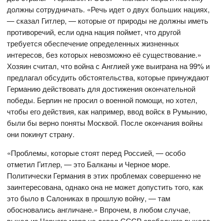
должны сотрудничать. «Речь идет о двух больших нациях,
— сказал Гитлер, — которые от природы не должны иметь
противоречий, если одна нация поймет, что другой
требуется обеспечение определенных жизненных
интересов, без которых невозможно её существование.»
Хозяин считал, что война с Англией уже выиграна на 99% и
предлагал обсудить обстоятельства, которые принуждают
Германию действовать для достижения окончательной
победы. Берлин не просил о военной помощи, но хотел,
чтобы его действия, как например, ввод войск в Румынию,
были бы верно поняты Москвой. После окончания войны
они покинут страну.
«Проблемы, которые стоят перед Россией, — особо
отметил Гитлер, — это Балканы и Черное море.
Политически Германия в этих проблемах совершенно не
заинтересована, однако она не может допустить того, как
это было в Салониках в прошлую войну, — там
обосновались англичане.» Впрочем, в любом случае,
выход из Черного моря не давал СССР свободного выхода