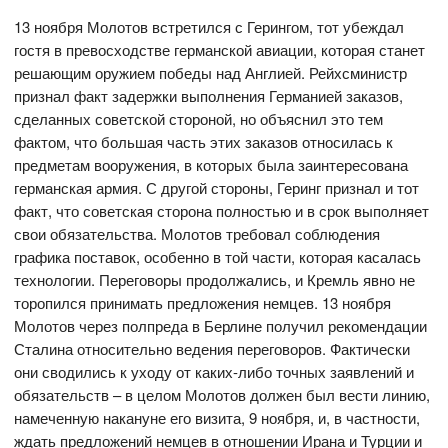
13 ноября Молотов встретился с Герингом, тот убеждал
гостя в превосходстве германской авиации, которая станет
решающим оружием победы над Англией. Рейхсминистр
признал факт задержки выполнения Германией заказов,
сделанных советской стороной, но объяснил это тем
фактом, что большая часть этих заказов относилась к
предметам вооружения, в которых была заинтересована
германская армия. С другой стороны, Геринг признал и тот
факт, что советская сторона полностью и в срок выполняет
свои обязательства. Молотов требовал соблюдения
графика поставок, особенно в той части, которая касалась
технологии. Переговоры продолжались, и Кремль явно не
торопился принимать предложения немцев. 13 ноября
Молотов через полпреда в Берлине получил рекомендации
Сталина относительно ведения переговоров. Фактически
они сводились к уходу от каких-либо точных заявлений и
обязательств – в целом Молотов должен был вести линию,
намеченную накануне его визита, 9 ноября, и, в частности,
ждать предложений немцев в отношении Ирана и Турции и