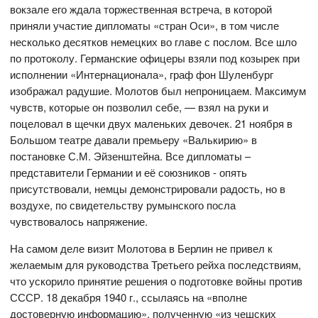
вокзале его ждала торжественная встреча, в которой
приняли участие дипломаты «стран Оси», в том числе
несколько десятков немецких во главе с послом. Все шло
по протоколу. Германские офицеры взяли под козырек при
исполнении «Интернационала», граф фон Шуленбург
изображал радушие. Молотов был непроницаем. Максимум
чувств, которые он позволил себе, — взял на руки и
поцеловал в щечки двух маленьких девочек. 21 ноября в
Большом театре давали премьеру «Валькирию» в
постановке С.М. Эйзенштейна. Все дипломаты –
представители Германии и её союзников - опять
присутствовали, немцы демонстрировали радость, но в
воздухе, по свидетельству румынского посла
чувствовалось напряжение.
На самом деле визит Молотова в Берлин не привел к
желаемым для руководства Третьего рейха последствиям,
что ускорило принятие решения о подготовке войны против
СССР. 18 декабря 1940 г., ссылаясь на «вполне
достоверную информацию», полученную «из чешских