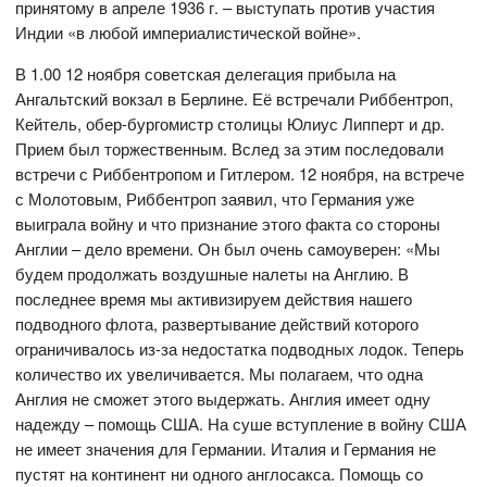
принятому в апреле 1936 г. – выступать против участия
Индии «в любой империалистической войне».
В 1.00 12 ноября советская делегация прибыла на
Ангальтский вокзал в Берлине. Её встречали Риббентроп,
Кейтель, обер-бургомистр столицы Юлиус Липперт и др.
Прием был торжественным. Вслед за этим последовали
встречи с Риббентропом и Гитлером. 12 ноября, на встрече
с Молотовым, Риббентроп заявил, что Германия уже
выиграла войну и что признание этого факта со стороны
Англии – дело времени. Он был очень самоуверен: «Мы
будем продолжать воздушные налеты на Англию. В
последнее время мы активизируем действия нашего
подводного флота, развертывание действий которого
ограничивалось из-за недостатка подводных лодок. Теперь
количество их увеличивается. Мы полагаем, что одна
Англия не сможет этого выдержать. Англия имеет одну
надежду – помощь США. На суше вступление в войну США
не имеет значения для Германии. Италия и Германия не
пустят на континент ни одного англосакса. Помощь со