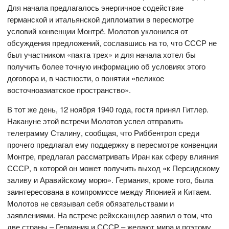
Для начала предлагалось энергичное содействие
германской и итальянской дипломатии в пересмотре
условий конвенции Монтрё. Молотов уклонился от
обсуждения предложений, сославшись на то, что СССР не
был участником «пакта трех» и для начала хотел бы
получить более точную информацию об условиях этого
договора и, в частности, о понятии «великое
восточноазиатское пространство».
В тот же день, 12 ноября 1940 года, гостя принял Гитлер.
Накануне этой встречи Молотов успел отправить
телеграмму Сталину, сообщая, что Риббентроп среди
прочего предлагал ему поддержку в пересмотре конвенции
Монтре, предлагал рассматривать Иран как сферу влияния
СССР, в которой он может получить выход «к Персидскому
заливу и Аравийскому морю». Германия, кроме того, была
заинтересована в компромиссе между Японией и Китаем.
Молотов не связывал себя обязательствами и
заявлениями. На встрече рейхсканцлер заявил о том, что
две страны – Германия и СССР – желают мира и поэтому