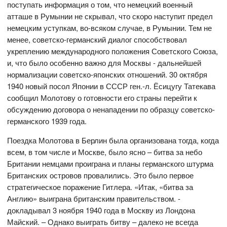
поступать информация о том, что немецкий военный
атташе в Румынии не скрывал, что скоро наступит предел
немецким уступкам, во-всяком случае, в Румынии. Тем не
менее, советско-германский диалог способствовал
укреплению международного положения Советского Союза,
и, что было особенно важно для Москвы - дальнейшей
нормализации советско-японских отношений. 30 октября
1940 новый посол Японии в СССР ген.-л. Ёсицугу Татекава
сообщил Молотову о готовности его страны перейти к
обсуждению договора о ненападении по образцу советско-
германского 1939 года.
Поездка Молотова в Берлин была организована тогда, когда
всем, в том числе и Москве, было ясно – битва за небо
Британии немцами проиграна и планы германского штурма
Британских островов провалились. Это было первое
стратегическое поражение Гитлера. «Итак, «битва за
Англию» выиграна британским правительством. -
докладывал 3 ноября 1940 года в Москву из Лондона
Майский. – Однако выиграть битву – далеко не всегда