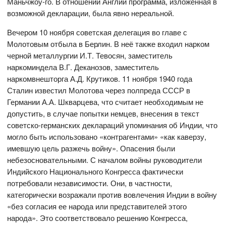
Маньчжоу-го. В отношении Англии программа, изложенная в
возможной декларации, была явно нереальной.
Вечером 10 ноября советская делегация во главе с
Молотовым отбыла в Берлин. В неё также входил нарком
черной металлургии И.Т. Тевосян, заместитель
наркоминдела В.Г. Деканозов, заместитель
наркомвнешторга А.Д. Крутиков. 11 ноября 1940 года
Сталин известил Молотова через полпреда СССР в
Германии А.А. Шкварцева, что считает необходимым не
допустить, в случае попытки немцев, внесения в текст
советско-германских деклараций упоминания об Индии, что
могло быть использовано «контрагентами» «как каверзу,
имевшую цель разжечь войну». Опасения были
небезосновательными. С началом войны руководители
Индийского Национального Конгресса фактически
потребовали независимости. Они, в частности,
категорически возражали против вовлечения Индии в войну
«без согласия ее народа или представителей этого
народа». Это соответствовало решению Конгресса,