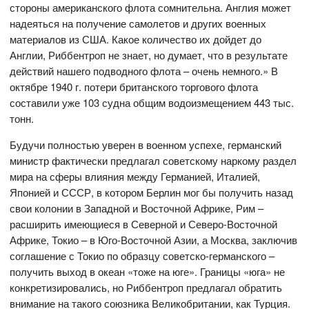
стороны американского флота сомнительна. Англия может
надеяться на получение самолетов и других военных
материалов из США. Какое количество их дойдет до
Англии, Риббентроп не знает, но думает, что в результате
действий нашего подводного флота – очень немного.» В
октябре 1940 г. потери британского торгового флота
составили уже 103 судна общим водоизмещением 443 тыс.
тонн.
Будучи полностью уверен в военном успехе, германский
министр фактически предлагал советскому наркому раздел
мира на сферы влияния между Германией, Италией,
Японией и СССР, в котором Берлин мог бы получить назад
свои колонии в Западной и Восточной Африке, Рим –
расширить имеющиеся в Северной и Северо-Восточной
Африке, Токио – в Юго-Восточной Азии, а Москва, заключив
соглашение с Токио по образцу советско-германского –
получить выход в океан «тоже на юге». Границы «юга» не
конкретизировались, но Риббентроп предлагал обратить
внимание на такого союзника Великобритании, как Турция.