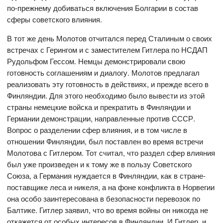
по-прежнему добиваться включения Болгарии в состав
сферы советского влияния.
В тот же день Молотов отчитался перед Сталиным о своих
встречах с Герингом и с заместителем Гитлера по НСДАП
Рудольфом Гессом. Немцы демонстрировали свою
готовность соглашениям и диалогу. Молотов предлагал
реализовать эту готовность в действиях, и прежде всего в
Финляндии. Для этого необходимо было вывести из этой
страны немецкие войска и прекратить в Финляндии и
Германии демонстрации, направленные против СССР.
Вопрос о разделении сфер влияния, и в том числе в
отношении Финляндии, был поставлен во время встречи
Молотова с Гитлером. Тот считал, что раздел сфер влияния
был уже произведен и к тому же в пользу Советского
Союза, а Германия нуждается в Финляндии, как в стране-
поставщике леса и никеля, а на фоне конфликта в Норвегии
она особо заинтересована в безопасности перевозок по
Балтике. Гитлер заявил, что во время войны он никогда не
откажется от особых интересов в Финляндии. И Гитлер, и