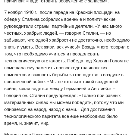
причиной: «надо готовить вооружение с запасом».
7 ноября 1940 г., после парада на Красной площади, на
обеде у Сталина собрались военные и политические
руководители страны, партийные деятели. «У нас много
честных, храбрых людей, — говорил Сталин, — но
забывают, что одной храбрости не достаточно, необходимо
знать и уметь. Век живи, век учись!» Вождь много говорил о
том, что необходимо учиться и преодолевать
технологическую отсталость. Победа под Халхин-Голом не
помешала ему заметить превосходства японских
самолетов и важность борьбы за господство в воздухе в
современной войне. «Мы не готовы к такой воздушной
войне, какая ведется между Германией и Англией.» –
Говорил он. Сталин предупреждал: «Только при равных
материальных силах мы можем победить, потому что мы
опираемся на народ, народ с нами.» Для достижения
технологического паритета все еще необходимо было
время, и, значит, мир.
Между тем в Германии в это время уже велась разработка