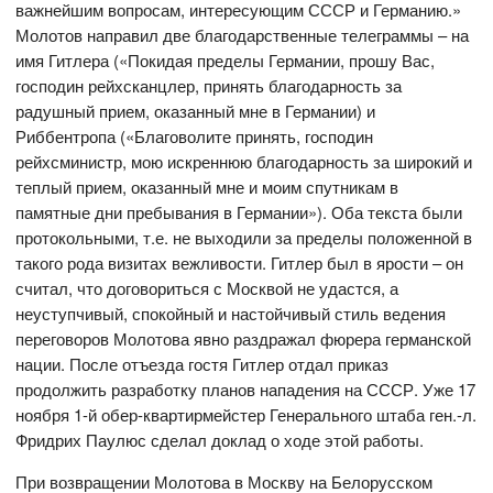
важнейшим вопросам, интересующим СССР и Германию.»
Молотов направил две благодарственные телеграммы – на
имя Гитлера («Покидая пределы Германии, прошу Вас,
господин рейхсканцлер, принять благодарность за
радушный прием, оказанный мне в Германии) и
Риббентропа («Благоволите принять, господин
рейхсминистр, мою искреннюю благодарность за широкий и
теплый прием, оказанный мне и моим спутникам в
памятные дни пребывания в Германии»). Оба текста были
протокольными, т.е. не выходили за пределы положенной в
такого рода визитах вежливости. Гитлер был в ярости – он
считал, что договориться с Москвой не удастся, а
неуступчивый, спокойный и настойчивый стиль ведения
переговоров Молотова явно раздражал фюрера германской
нации. После отъезда гостя Гитлер отдал приказ
продолжить разработку планов нападения на СССР. Уже 17
ноября 1-й обер-квартирмейстер Генерального штаба ген.-л.
Фридрих Паулюс сделал доклад о ходе этой работы.
При возвращении Молотова в Москву на Белорусском