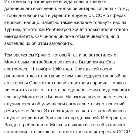
Их ответы в разговоре не всегда ясны и требуют
дальнейшего выяснения. Большой интерес Гитлера к тому,
чтобы договориться и укрепить дружбу с СССР о сферах
влияния, налицо. Заметно также желание толкнуть нас на
Турцию, от которой Риббентроп хочет только абсолютного
нейтралитета. О Финляндии пока отмалчиваются, но я
заставлю их об этом заговорить.»
Тем временем Криппс, который так и не встретился с
Молотовым, потребовал встречи с Вышинским. Она
состоялась 11 ноября 1940 года. Британский посол
расценил отказ от встречи с ним как недружественный акт
со стороны Советского правительства и спросил – можно
ли считать отказ от ответа на сделанные им предложения и
поездку Молотова в Берлин. На взгляд посла, после всего
случившегося об улучшении англо-советских отношений
речи уже не было. Это походило на шантаж нелюбовью в
случае непринятия британских предложений. И Берлин, и
Лондон требовали от Москвы выхода из её нейтрального
положения, что никак не соответствовало интересам СССР.