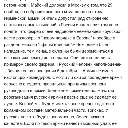
источников», Майский доложил в Москву о том, что 29
ноября, на собрании высшего командного состава
германской армии Кейтель допустил ряд откровенно
негативных высказываний о России и «дал при этом явно
понять, что фюрер очень недоволен нежеланием «русских»
вести разговоры о “новом порядке в Европе” и вообще о
разделе мира на “сферы влияния”.» Чем ближе было
нападение, тем меньше склонны были церемониться в
выражениях немецкие генералы. Они вдохновлялись
примером своего фюрера. «Русский человек неполноценен.
– Заявил он на совещании 5 декабря. – Армия не имеет
настоящих командиров. Смогли ли они за последнее время
серьезно внедрить правильные принципы военного
руководства в армии, более чем сомнительно. Начатая
реорганизация русской армии к весне еще не сделает ее
лучше. Весной мы будем иметь явное превосходство в
командном составе, материальной части. войсках. У
русских все это будет, несомненно, более низкого
качества. Если по такой армии нанести мощный удар, её