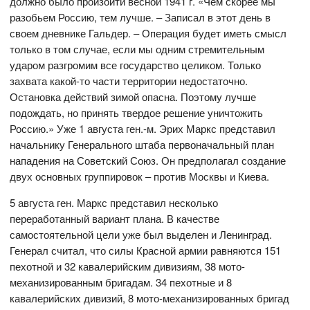
должно было произойти весной 1941 г. «Чем скорее мы
разобьем Россию, тем лучше. – Записал в этот день в
своем дневнике Гальдер. – Операция будет иметь смысл
только в том случае, если мы одним стремительным
ударом разгромим все государство целиком. Только
захвата какой-то части территории недостаточно.
Остановка действий зимой опасна. Поэтому лучше
подождать, но принять твердое решение уничтожить
Россию.» Уже 1 августа ген.-м. Эрих Маркс представил
начальнику Генерального штаба первоначальный план
нападения на Советский Союз. Он предполагал создание
двух основных группировок – против Москвы и Киева.
5 августа ген. Маркс представил несколько
переработанный вариант плана. В качестве
самостоятельной цели уже был выделен и Ленинград.
Генерал считал, что силы Красной армии равняются 151
пехотной и 32 кавалерийским дивизиям, 38 мото-
механизированным бригадам. 34 пехотные и 8
кавалерийских дивизий, 8 мото-механизированных бригад