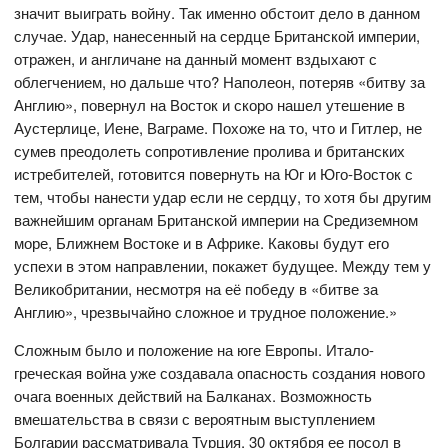
значит выиграть войну. Так именно обстоит дело в данном
случае. Удар, нанесенный на сердце Британской империи,
отражен, и англичане на данный момент вздыхают с
облегчением, но дальше что? Наполеон, потеряв «битву за
Англию», повернул на Восток и скоро нашел утешение в
Аустерлице, Иене, Ваграме. Похоже на то, что и Гитлер, не
сумев преодолеть сопротивление пролива и британских
истребителей, готовится повернуть на Юг и Юго-Восток с
тем, чтобы нанести удар если не сердцу, то хотя бы другим
важнейшим органам Британской империи на Средиземном
море, Ближнем Востоке и в Африке. Каковы будут его
успехи в этом направлении, покажет будущее. Между тем у
Великобритании, несмотря на её победу в «битве за
Англию», чрезвычайно сложное и трудное положение.»
Сложным было и положение на юге Европы. Итало-
греческая война уже создавала опасность создания нового
очага военных действий на Балканах. Возможность
вмешательства в связи с вероятным выступлением
Болгарии рассматривала Турция, 30 октября ее посол в