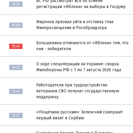
ВС РФ рассмотрит иск об отмене
16:21
регистрации «Яблока» на выборы в Госдуму
Миронов призвал уйти в отставку глав
16:09
Минпросвещения и Рособрнадзора
Большевики отличаются от «Яблока» тем, что
15:41
они - победители
О ходе спецоперации на Украине: сводка
14:31
Минобороны РФ с 1 по 7 августа 2026 года
Работодатели при трудоустройстве
ветеранов СВО получат государственную
13:41
поддержку
«Пощёчина русским»: Зеленский совершит
12:37
первый визит в Сербию