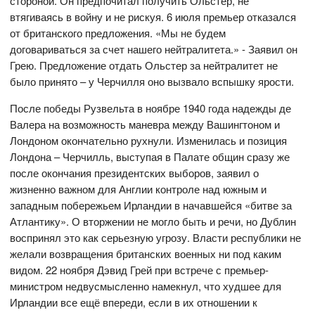
стороной. Он предпочитал получить Ольстер, не
втягиваясь в войну и не рискуя. 6 июля премьер отказался
от британского предложения. «Мы не будем
договариваться за счет нашего нейтралитета.» - Заявил он
Грею. Предложение отдать Ольстер за нейтралитет не
было принято – у Черчилля оно вызвало вспышку ярости.
После победы Рузвельта в ноябре 1940 года надежды де
Валера на возможность маневра между Вашингтоном и
Лондоном окончательно рухнули. Изменилась и позиция
Лондона – Черчилль, выступая в Палате общин сразу же
после окончания президентских выборов, заявил о
жизненно важном для Англии контроле над южным и
западным побережьем Ирландии в начавшейся «битве за
Атлантику». О вторжении не могло быть и речи, но Дублин
воспринял это как серьезную угрозу. Власти республики не
желали возвращения британских военных ни под каким
видом. 22 ноября Дэвид Грей при встрече с премьер-
министром недвусмысленно намекнул, что худшее для
Ирландии все ещё впереди, если в их отношении к