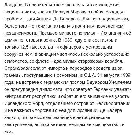
Лондона. В правительстве опасались, что ирландские
националисты, как и в Первую Мировую войну, создадут
проблемы для Англии. Де Валера не был изоляционистом,
более того – он считал активную политику проявлением
независимости. Премьер-министр понимал – Ирландия и её
армия не готовы к войне. В 1939 году она составляла
только 12,5 тыс. солдат и офицеров с устаревшим
вооружением, в авиации числилось несколько устаревших
самолетов, во флоте – два малых сторожевых корабля.
Страна зависела от импорта и переводов средств из-за
границы, поступавших в основном из США. 31 августа 1939
года, на встрече с германским послом Эдуардом Хемпелем
он предупредил дипломата, что советует Германии уважать
нейтралитет республики и обратил его внимание на узость
Ирландского моря, отделявшего остров от Великобритании
и на важность торговли с ней для Ирландии. Де Валера
заявил, что возможны различные антибританские
выступления, но посоветовал немцам не вмешиваться в
них.