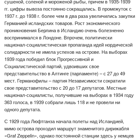
сушеной, соленой и мороженой рыбы, причем в 1935-1939
гг. цифры вывоза постоянно сокращались. В промежуток с
1937 г. до 1938 г. более чем в два раза увеличились закупки
Германией исландских товаров. Рост экономического
проникновения Берлина в Исландию очень болезненно
воспринимался в Лондоне. Впрочем, политически
национал-социалистическая пропаганда идей нордической
солидарности не имела успехов на острове. На выборах
1939 года победил блок Прогрессивной и
Социалистической партий, удвоивших свое
представительство в Алтинге (парламенте) – с 27 до 49
мест. Германофилы – партия Независимости сократили
свое представительство с 20 до 17 депутатов. Местные
национал-социалисты, получившие на выборах в 1934 году
363 голоса, в 1939 собрали лишь 118 и не провели ни
одного депутата.
С 1929 года Люфтганза начала полеты над Исландией,
мимо острова проходил маршрут знаменитого дирижабля
«Graf Zeppelin», однако постоянной станции здесь у немцев