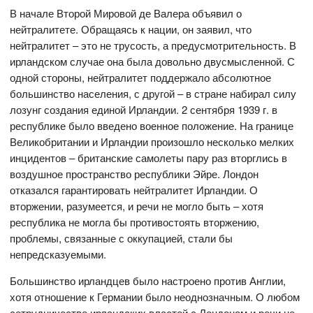
В начале Второй Мировой де Валера объявил о
нейтралитете. Обращаясь к нации, он заявил, что
нейтралитет – это не трусость, а предусмотрительность. В
ирландском случае она была довольно двусмысленной. С
одной стороны, нейтралитет поддержало абсолютное
большинство населения, с другой – в стране набирал силу
лозунг создания единой Ирландии. 2 сентября 1939 г. в
республике было введено военное положение. На границе
Великобритании и Ирландии произошло несколько мелких
инцидентов – британские самолеты пару раз вторглись в
воздушное пространство республики Эйре. Лондон
отказался гарантировать нейтралитет Ирландии. О
вторжении, разумеется, и речи не могло быть – хотя
республика не могла бы противостоять вторжению,
проблемы, связанные с оккупацией, стали бы
непредсказуемыми.
Большинство ирландцев было настроено против Англии,
хотя отношение к Германии было неоднозначным. О любом
сотрудничестве ирландских властей с Лондоном и речи не