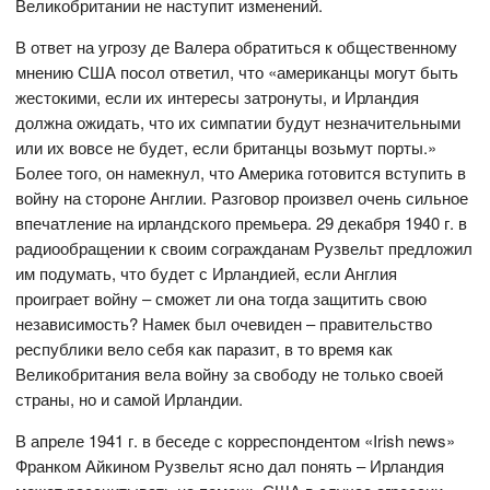
Великобритании не наступит изменений.
В ответ на угрозу де Валера обратиться к общественному
мнению США посол ответил, что «американцы могут быть
жестокими, если их интересы затронуты, и Ирландия
должна ожидать, что их симпатии будут незначительными
или их вовсе не будет, если британцы возьмут порты.»
Более того, он намекнул, что Америка готовится вступить в
войну на стороне Англии. Разговор произвел очень сильное
впечатление на ирландского премьера. 29 декабря 1940 г. в
радиообращении к своим согражданам Рузвельт предложил
им подумать, что будет с Ирландией, если Англия
проиграет войну – сможет ли она тогда защитить свою
независимость? Намек был очевиден – правительство
республики вело себя как паразит, в то время как
Великобритания вела войну за свободу не только своей
страны, но и самой Ирландии.
В апреле 1941 г. в беседе с корреспондентом «Irish news»
Франком Айкином Рузвельт ясно дал понять – Ирландия