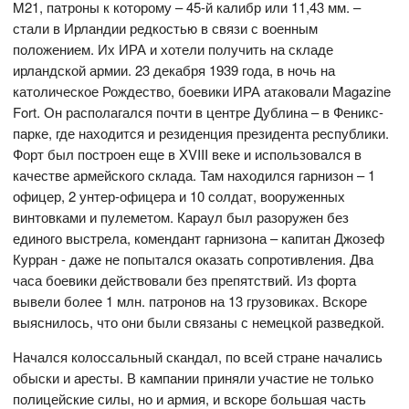
M21, патроны к которому – 45-й калибр или 11,43 мм. –
стали в Ирландии редкостью в связи с военным
положением. Их ИРА и хотели получить на складе
ирландской армии. 23 декабря 1939 года, в ночь на
католическое Рождество, боевики ИРА атаковали Magazine
Fort. Он располагался почти в центре Дублина – в Феникс-
парке, где находится и резиденция президента республики.
Форт был построен еще в XVIII веке и использовался в
качестве армейского склада. Там находился гарнизон – 1
офицер, 2 унтер-офицера и 10 солдат, вооруженных
винтовками и пулеметом. Караул был разоружен без
единого выстрела, комендант гарнизона – капитан Джозеф
Курран - даже не попытался оказать сопротивления. Два
часа боевики действовали без препятствий. Из форта
вывели более 1 млн. патронов на 13 грузовиках. Вскоре
выяснилось, что они были связаны с немецкой разведкой.
Начался колоссальный скандал, по всей стране начались
обыски и аресты. В кампании приняли участие не только
полицейские силы, но и армия, и вскоре большая часть