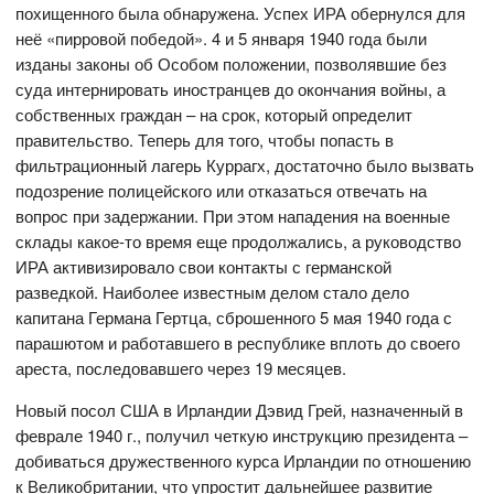
похищенного была обнаружена. Успех ИРА обернулся для
неё «пирровой победой». 4 и 5 января 1940 года были
изданы законы об Особом положении, позволявшие без
суда интернировать иностранцев до окончания войны, а
собственных граждан – на срок, который определит
правительство. Теперь для того, чтобы попасть в
фильтрационный лагерь Куррагх, достаточно было вызвать
подозрение полицейского или отказаться отвечать на
вопрос при задержании. При этом нападения на военные
склады какое-то время еще продолжались, а руководство
ИРА активизировало свои контакты с германской
разведкой. Наиболее известным делом стало дело
капитана Германа Гертца, сброшенного 5 мая 1940 года с
парашютом и работавшего в республике вплоть до своего
ареста, последовавшего через 19 месяцев.
Новый посол США в Ирландии Дэвид Грей, назначенный в
феврале 1940 г., получил четкую инструкцию президента –
добиваться дружественного курса Ирландии по отношению
к Великобритании, что упростит дальнейшее развитие