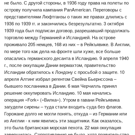
не было. С другой стороны, в 1936 году права на полеты по
острову получила кампания PanAmerican. Переговоры с
представителями Люфтганзы о таких же правах длились с
1936 по 1939 гг. и закончились безрезультатно. 3 октября
1939 года был подписан договор, разрешавший продолжать
торговлю между Германией и Исландией. На острове
проживало 205 немцев, 168 из них – в Рейкъявике. В Англии,
по мере того как дела на фронте шли хуже, все больше
опасались германского десанта в Исландию. 9 апреля 1940
г., после оккупации Дании вермахтом, правительство
Исландии обратилось к Лондону с просьбой о защите. 10
апреля Алтинг избрал регентом Свейна Бьернссона –
бывшего посланника в Дании. 6 мая Черчилль принял
решение оккупировать Исландию. 10 мая начались
операция «Fork» («Вилка»). Утром в гавани Рейкъявика
загудели сирены – туда стали входить суда без флагов.
Горожане долго не могли понять, откуда – из Германии или
из Англии - к ним явились эти защитники. Как оказалось,
это была британская морская пехота. 22 мая оккупация
завершилась. Сопротивления не было, хотя правительство