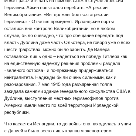
может рассчитывать на помощь США в случае агрессии
Германии. Айкин попытался перебить: «Агрессии
Великобритании». «Вы должны бояться агрессии
Германии.» - Ответил президент. Ирландские порты
остались вне контроля Великобритании, но в любом
случае, было очевидно, что про обещание передать под
власть Дублина даже часть Ольстера, не говоря уже о всех
шести графствах, можно было забыть. Де Валера
оставалось лишь одно – надеяться на победу Гитлера как
на единственную надежду решения проблемы раздела
«зеленого острова» и по-прежнему придерживаться
нейтралитета. Надежды были очень сильными, как и
разочарования. 7 мая 1945 года разъяренная толпа
закидала камнями здание генерального консульства США в
Дублине, выступления местных германофилов против
Америки имели место по всей территории Ирландской
республики.
Что касается Исландии, то до войны она находилась в унии
с Данией и была всего лишь крупным экспортером