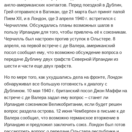
англо-американских контактов. Перед поездкой в Дублин,
Грей отправился в Ватикан, где 21 марта был принят папой
Пием XII, и в Лондон, где 3 апреля 1940 г. встретился с
Черчиллем. Обсуждались планы возможных шагов в
пользу Ирландии для того, чтобы привлечь её к союзникам.
Черчилль был настроен против уступок в Ольстере. 8
апреля, на первой встрече с де Валера, американский
посол сообщил ему, что возможно обсуждение вопроса о
передаче Дублину двух графств Северной Ирландии из
шести и части еще двух графств.
Но по мере того, как ухудшались дела на фронте, Лондон
обнаруживал все большую готовность к диалогу с
Дублином. 10 мая 1940 г. британский посол Джон Маффи на
встрече с де Валера задал ему вопрос – станет ли
Ирландия союзником Великобритании, если будет решен
вопрос раздела острова. 12 июня Чемберлен в письме к де
Валера сообщил, что возможно германское вторжение в
Ирландию и предложил заключить союз. Лондон был готов
рассмотреть вопрос о передаче Ольстера республике и