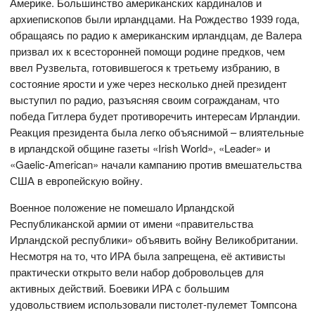
Америке. Большинство американских кардиналов и
архиепископов были ирландцами. На Рождество 1939 года,
обращаясь по радио к американским ирландцам, де Валера
призвал их к всесторонней помощи родине предков, чем
ввел Рузвельта, готовившегося к третьему избранию, в
состояние ярости и уже через несколько дней президент
выступил по радио, разъясняя своим согражданам, что
победа Гитлера будет противоречить интересам Ирландии.
Реакция президента была легко объяснимой – влиятельные
в ирландской общине газеты «Irish World», «Leader» и
«Gaelic-American» начали кампанию против вмешательства
США в европейскую войну.
Военное положение не помешало Ирландской
Республиканской армии от имени «правительства
Ирландской республики» объявить войну Великобритании.
Несмотря на то, что ИРА была запрещена, её активисты
практически открыто вели набор добровольцев для
активных действий. Боевики ИРА с большим
удовольствием использовали пистолет-пулемет Томпсона