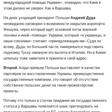
международной помощи Украине», очевидно, что Киев в
этом далеко не уверен. Как и Варшава.
На днях уходящий президент Польши
Анджей Дуда
неожиданно заговорил о возможности закрытия аэропорта
Жешува, через который идёт основной поток военной
техники и иной «помощи» Украине, который «и украинцы, и
наши союзники» считают «принадлежащим им».Судя по
всему, Дуда, по большей части, намеревался подставить
подножку Туску накануне его вылета в Италию. Но в Киеве
шпильку тоже заметили и приняли в свой адрес.
Второй.
Когда премьер Польши выставляет в качестве
партнёров по восстановлению Украины преимущественно
государственные компании, это говорит об отсутствии
собственно польских денег на такие прожектёрские
проекты.
Потому что только в случае придания им государственного
статуса у Варшавы появляется шанс претендовать на
получение компенсаций от ЕС, который разрабатывает