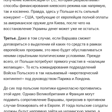
способы финансирования киевского режима как напрямую,
так и косвенно. Правда, здесь у Польши есть сильный
конкурент – США, требующие от европейцев полной оплаты
за американское оружие для Киева, после чего на
восстановление Украины денег может уже не остаться.
Третье.
Даже в том случае, если Варшава сможет
договориться о выделении ей каких-то средств в рамках
европейских программ, это явно будет обуславливаться
некими серьёзными политическими условиями. Прежде
всего, от Польши потребуют прямого участия в «коалиции
желающих». То есть командирования подразделений
Войска Польского в так называемый «миротворческий
контингент» под руководством Парижа и Лондона.
До сих пор польские политики единогласно противились
этой идее. Однако Великобритания и Франция могут
подавить сопротивление Варшавы, пригрозив в противном
случае блокировать её в Европе. И тогда польские солдаты
должны будут напрямую зайти на украинскую землю, а