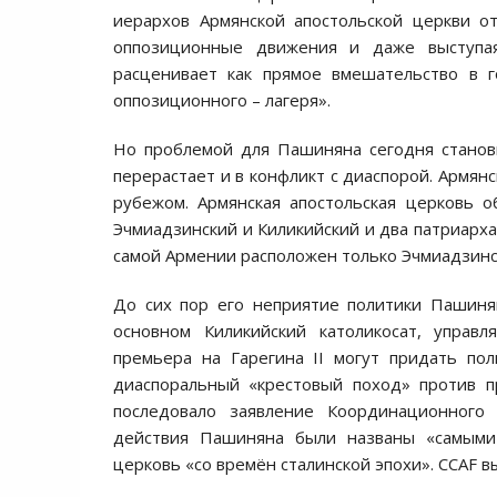
иерархов Армянской апостольской церкви о
оппозиционные движения и даже выступая
расценивает как прямое вмешательство в 
оппозиционного – лагеря».
Но проблемой для Пашиняна сегодня станови
перерастает и в конфликт с диаспорой. Армян
рубежом. Армянская апостольская церковь 
Эчмиадзинский и Киликийский и два патриарха
самой Армении расположен только Эчмиадзински
До сих пор его неприятие политики Пашиня
основном Киликийский католикосат, управ
премьера на Гарегина II могут придать по
диаспоральный «крестовый поход» против п
последовало заявление Координационного 
действия Пашиняна были названы «самыми 
церковь «со времён сталинской эпохи». CCAF в