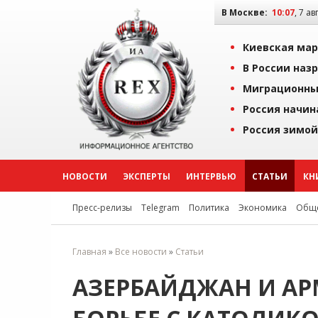
В Москве:
10:08
, 7 ав
Киевская мар
В России наз
Миграционны
Россия начин
Россия зимой
НОВОСТИ
ЭКСПЕРТЫ
ИНТЕРВЬЮ
СТАТЬИ
КН
Пресс-релизы
Telegram
Политика
Экономика
Обще
Главная
»
Все новости
»
Статьи
АЗЕРБАЙДЖАН И АР