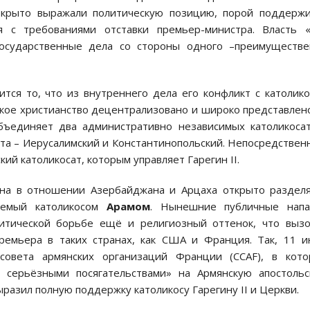
ткрыто выражали политическую позицию, порой поддерж
 с требованиями отставки премьер-министра. Власть «
государственные дела со стороны одного –преимуществе
тся то, что из внутреннего дела его конфликт с католик
ское христианство децентрализовано и широко представлен
объединяет два административно независимых католикоса
та – Иерусалимский и Константинопольский. Непосредствен
й католикосат, которым управляет Гарегин II.
на в отношении Азербайджана и Арцаха открыто раздел
ляемый католикосом
Арамом
. Нынешние публичные напа
литической борьбе ещё и религиозный оттенок, что выз
ремьера в таких странах, как США и Франция. Так, 11 
совета армянских организаций Франции (CCAF), в кото
серьёзными посягательствами» на Армянскую апостольс
ыразил полную поддержку католикосу Гарегину II и Церкви.