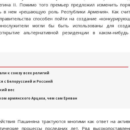
гина II. Помимо того премьер предложил изменить пор
ть в нем «решающую роль Республики Армения». Как счи
 правительства способен пойти на создание «конкурирую
еннослужители могли бы быть использованы для созда
 открытие альтернативной резиденции в каком-нибудь
али к союзу всех религий
я с Белоруссией и Россией
кий вес
ом армянского Арцаха, чем сам Ереван
ействия Пашиняна трактуются многими как ответ на акти
тические процессы последних лет. Ряд высокопоставлен