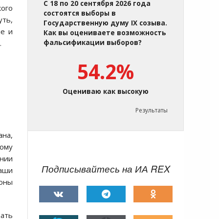
С 18 по 20 сентября 2026 года
кого
состоятся выборы в
уть,
Государственную думу IX созыва.
не и
Как вы оцениваете возможность
.
фальсификации выборов?
54.2%
Оцениваю как высокую
Результаты
ана,
ому
ении
Подписывайтесь на ИА REX
наши
роны
ать