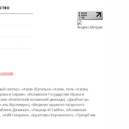
СТВО
нологий
.
 сектор», «Азов» (батальон «Азов», полк «Азов»),
рака и Сирии», «Исламское Государство Ирака и
или «Египетский исламский джихад»), «Джабхат ан-
н аль-Муслимун»), «Меджлис крымско-татарского
Таблиги Джамаат», «Лашкар-И-Тайба», «Исламская
 «АУМ Синрике», «Братство» Корчинского, «Тризуб им.