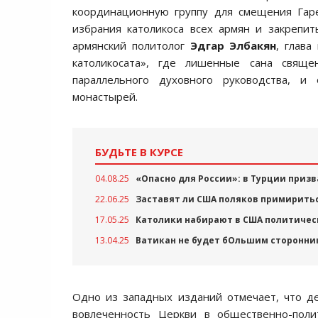
координационную группу для смещения Гаре
избрания католикоса всех армян и закрепи
армянский политолог
Эдгар Элбакян
, глава
католикосата», где лишенные сана свящ
параллельного духовного руководства, и
монастырей.
БУДЬТЕ В КУРСЕ
04.08.25
«Опасно для России»: в Турции призв
22.06.25
Заставят ли США поляков примиритьс
17.05.25
Католики набирают в США политичес
13.04.25
Ватикан не будет бОльшим сторонник
Одно из западных изданий отмечает, что д
вовлеченность Церкви в общественно-поли