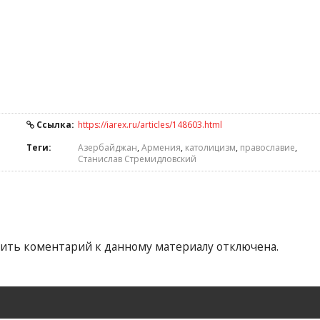
Ссылка:
https://iarex.ru/articles/148603.html
Теги:
Азербайджан
,
Армения
,
католицизм
,
православие
,
Станислав Стремидловский
ить коментарий к данному материалу отключена.