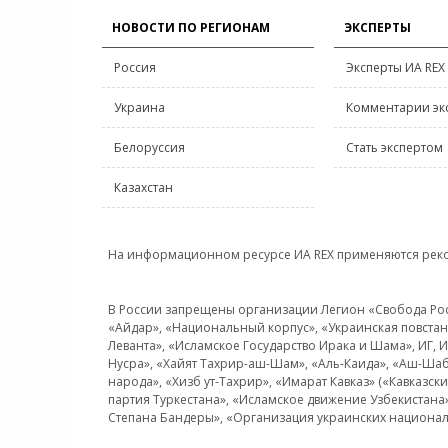
НОВОСТИ ПО РЕГИОНАМ
ЭКСПЕРТЫ
Россия
Эксперты ИА REX
Украина
Комментарии эк
Белоруссия
Стать экспертом
Казахстан
На информационном ресурсе ИА REX применяются рек
В России запрещены организации Легион «Свобода Росси
«Айдар», «Национальный корпус», «Украинская повстанч
Леванта», «Исламское Государство Ирака и Шама», ИГ,
Нусра», «Хайят Тахрир-аш-Шам», «Аль-Каида», «Аш-Шаб
народа», «Хизб ут-Тахрир», «Имарат Кавказ» («Кавказс
партия Туркестана», «Исламское движение Узбекистана
Степана Бандеры», «Организация украинских национал