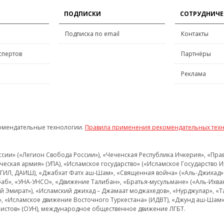
ПОДПИСКИ
СОТРУДНИЧЕ
Подписка по email
Контакты
спертов
Партнёры
Реклама
омендательные технологии.
Правила применения рекомендательных тех
и» («Легион Свобода России»), «Чеченская Республика Ичкерия», «Правый
еская армия» (УПА), «Исламское государство» («Исламское Государство И
 ИГИЛ, ДАИШ), «Джабхат Фатх аш-Шам», «Священная война» («Аль-Джихад» 
аб», «УНА-УНСО», «Движение Талибан», «Братья-мусульмане» («Аль-Ихва
кий Эмират»), «Исламский джихад – Джамаат моджахедов», «Нурджулар», «
», «Исламское движение Восточного Туркестана» (ИДВТ), «Джунд аш-Шам»,
истов» (ОУН), международное общественное движение ЛГБТ.