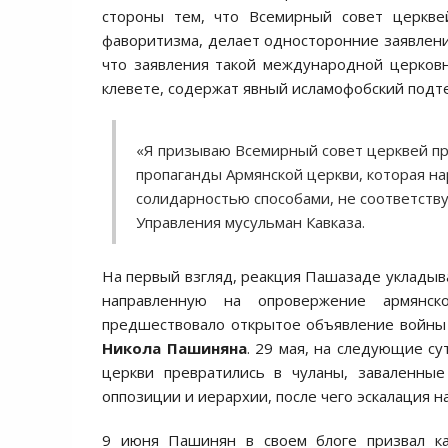
стороны тем, что Всемирный совет церквей
фаворитизма, делает односторонние заявления
что заявления такой международной церковн
клевете, содержат явный исламофобский подте
«Я призываю Всемирный совет церквей п
пропаганды Армянской церкви, которая н
солидарностью способами, не соответств
Управления мусульман Кавказа.
На первый взгляд, реакция Пашазаде укладыв
направленную на опровержение армянско
предшествовало открытое объявление войны 
Никола Пашиняна
. 29 мая, на следующие су
церкви превратились в чуланы, заваленные
оппозиции и иерархии, после чего эскалация н
9 июня Пашинян в своем блоге призвал ка