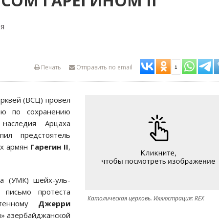
СОМ ГАРЕГИНОМ II
я
Печать
Отправить по email
1
ерквей (ВСЦ) провел
ю по сохранению
 наследия Арцаха
пил предстоятель
ех армян
Гарегин
II
,
а (УМК) шейх-уль-
 письмо протеста
Католическая церковь. Иллюстрация: REX
чтенному
Джерри
и» азербайджанской