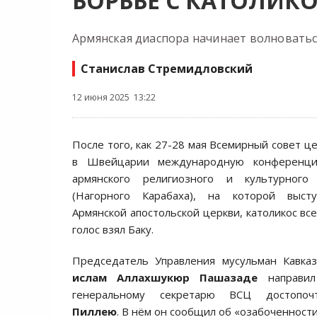
БОРЬБЕ С КАТОЛИКО
Армянская диаспора начинает волноватьс
Станислав Стремидловский
12 июня 2025 13:22
После того, как 27-28 мая Всемирный совет ц
в Швейцарии международную конференци
армянского религиозного и культурного
(Нагорного Карабаха), на которой высту
Армянской апостольской церкви, католикос вс
голос взял Баку.
Председатель Управления мусульман Кавказ
ислам Аллахшукюр Пашазаде
направил
генеральному секретарю ВСЦ достопо
Пиллею
. В нём он сообщил об «озабоченност