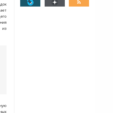
ядок
тает
щего
ния
 из
вную
ных