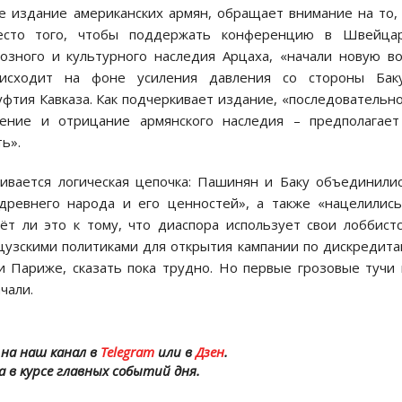
е издание американских армян, обращает внимание на то,
место того, чтобы поддержать конференцию в Швейцар
озного и культурного наследия Арцаха, «начали новую в
оисходит на фоне усиления давления со стороны Бак
фтия Кавказа. Как подчеркивает издание, «последовательн
ение и отрицание армянского наследия – предполагает
ь».
ивается логическая цепочка: Пашинян и Баку объединили
 древнего народа и его ценностей», а также «нацелилис
ёт ли это к тому, что диаспора использует свои лоббист
цузскими политиками для открытия кампании по дискредит
и Париже, сказать пока трудно. Но первые грозовые тучи
чали.
на наш канал в
Telegram
или в
Дзен
.
а в курсе главных событий дня.