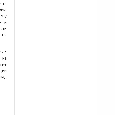
 что
ии,
олну
у и
ость
 не
сь в
ь на
ские
ации
 над