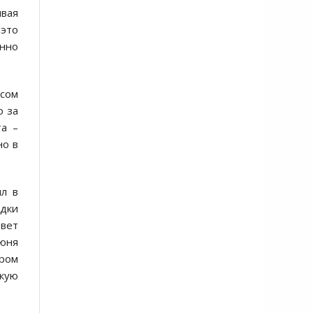
ивая
это
нно
осом
о за
та –
но в
ял в
дки
овет
июня
ром
кую