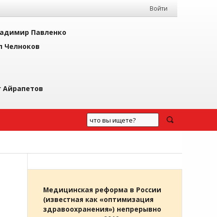
Войти
адимир Павленко
л Челноков
г Айрапетов
Медицинская реформа в России
(известная как «оптимизация
здравоохранения») непрерывно