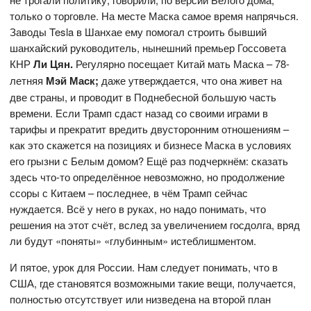
только о торговле. На месте Маска самое время напрячься.
Заводы Tesla в Шанхае ему помогал строить бывший
шанхайский руководитель, нынешний премьер Госсовета
КНР
Ли Цян.
Регулярно посещает Китай мать Маска – 78-
летняя
Мэй Маск;
даже утверждается, что она живет на
две страны, и проводит в Поднебесной большую часть
времени. Если Трамп сдаст назад со своими играми в
тарифы и прекратит вредить двусторонним отношениям –
как это скажется на позициях и бизнесе Маска в условиях
его грызни с Белым домом? Ещё раз подчеркнём: сказать
здесь что-то определённое невозможно, но продолжение
ссоры с Китаем – последнее, в чём Трамп сейчас
нуждается. Всё у него в руках, но надо понимать, что
решения на этот счёт, вслед за увеличением госдолга, вряд
ли будут «поняты» «глубинным» истеблишментом.
И пятое, урок для России. Нам следует понимать, что в
США, где становятся возможными такие вещи, получается,
полностью отсутствует или низведена на второй план