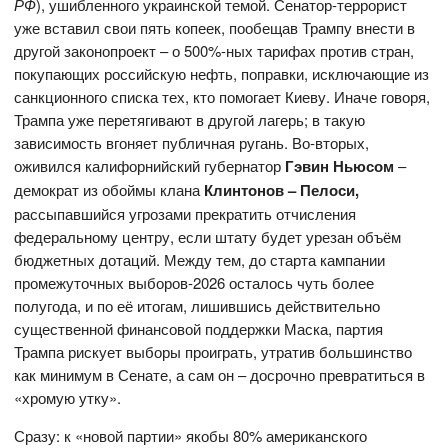
РФ
), ушибленного украинской темой. Сенатор-террорист
уже вставил свои пять копеек, пообещав Трампу внести в
другой законопроект – о 500%-ных тарифах против стран,
покупающих российскую нефть, поправки, исключающие из
санкционного списка тех, кто помогает Киеву. Иначе говоря,
Трампа уже перетягивают в другой лагерь; в такую
зависимость вгоняет публичная ругань. Во-вторых,
оживился калифорнийский губернатор
Гэвин Ньюсом
–
демократ из обоймы клана
Клинтонов – Пелоси,
рассыпавшийся угрозами прекратить отчисления
федеральному центру, если штату будет урезан объём
бюджетных дотаций. Между тем, до старта кампании
промежуточных выборов-2026 осталось чуть более
полугода, и по её итогам, лишившись действительно
существенной финансовой поддержки Маска, партия
Трампа рискует выборы проиграть, утратив большинство
как минимум в Сенате, а сам он – досрочно превратиться в
«хромую утку».
Сразу: к «новой партии» якобы 80% американского