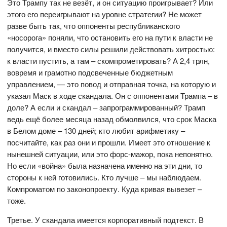
Это Трампу так не везёт, и он ситуацию проигрывает? Или
этого его переигрывают на уровне стратегии? Не может
разве быть так, что оппоненты республиканского
«носорога» поняли, что остановить его на пути к власти не
получится, и вместо силы решили действовать хитростью:
к власти пустить, а там – скомпрометировать? А 2,4 трлн,
вовремя и грамотно подсвеченные бюджетным
управлением, — это повод и отправная точка, на которую и
указал Маск в ходе скандала. Он с оппонентами Трампа – в
доле? А если и скандал – запрограммированный? Трамп
ведь ещё более месяца назад обмолвился, что срок Маска
в Белом доме – 130 дней; кто любит арифметику –
посчитайте, как раз они и прошли. Имеет это отношение к
нынешней ситуации, или это форс-мажор, пока непонятно.
Но если «война» была назначена именно на эти дни, то
стороны к ней готовились. Кто лучше – мы наблюдаем.
Компроматом по законопроекту. Куда кривая вывезет –
тоже.
Третье. У скандала имеется корпоративный подтекст. В