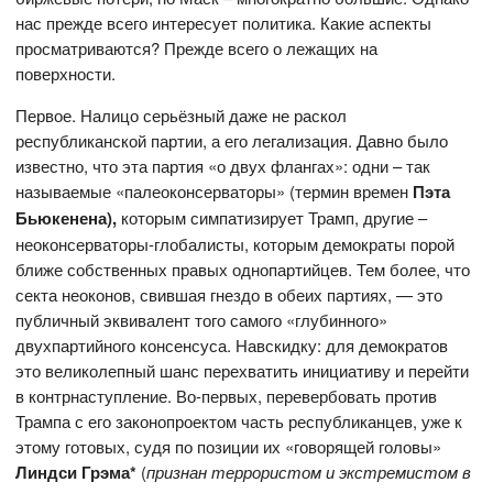
нас прежде всего интересует политика. Какие аспекты
просматриваются? Прежде всего о лежащих на
поверхности.
Первое. Налицо серьёзный даже не раскол
республиканской партии, а его легализация. Давно было
известно, что эта партия «о двух флангах»: одни – так
называемые «палеоконсерваторы» (термин времен
Пэта
Бьюкенена),
которым симпатизирует Трамп, другие –
неоконсерваторы-глобалисты, которым демократы порой
ближе собственных правых однопартийцев. Тем более, что
секта неоконов, свившая гнездо в обеих партиях, — это
публичный эквивалент того самого «глубинного»
двухпартийного консенсуса. Навскидку: для демократов
это великолепный шанс перехватить инициативу и перейти
в контрнаступление. Во-первых, перевербовать против
Трампа с его законопроектом часть республиканцев, уже к
этому готовых, судя по позиции их «говорящей головы»
Линдси Грэма*
(
признан террористом и экстремистом в