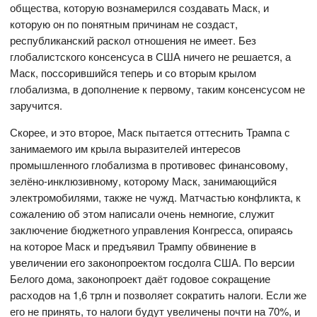
общества, которую вознамерился создавать Маск, и
которую он по понятным причинам не создаст,
республиканский раскол отношения не имеет. Без
глобалистского консенсуса в США ничего не решается, а
Маск, поссорившийся теперь и со вторым крылом
глобализма, в дополнение к первому, таким консенсусом не
заручится.
Скорее, и это второе, Маск пытается оттеснить Трампа с
занимаемого им крыла выразителей интересов
промышленного глобализма в противовес финансовому,
зелёно-инклюзивному, которому Маск, занимающийся
электромобилями, также не чужд. Матчастью конфликта, к
сожалению об этом написали очень немногие, служит
заключение бюджетного управления Конгресса, опираясь
на которое Маск и предъявил Трампу обвинение в
увеличении его законопроектом госдолга США. По версии
Белого дома, законопроект даёт годовое сокращение
расходов на 1,6 трлн и позволяет сократить налоги. Если же
его не принять, то налоги будут увеличены почти на 70%, и