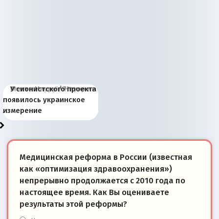
Киевская марионетка
В России назрели
Миграционный пожар
Россия начинает
Россия зимой 1904
Русская нация вчера и
Почему правый крах в
Место Науру / Науэро в
У сионистского проекта
Запада рассказала о
перемены: 15 шагов к
Европы
сбрасывать балласт
года: первые уступки во
сегодня
Варшаве не поможет её
современной истории
появилось украинское
«переобувании» хозяев
суверенной экономике
Анкориджа
внутренней политике
отношениям с Россией?
Южной Осетии
измерение
Медицинская реформа в России (известная
как «оптимизация здравоохранения»)
непрерывно продолжается с 2010 года по
настоящее время. Как Вы оцениваете
результаты этой реформы?