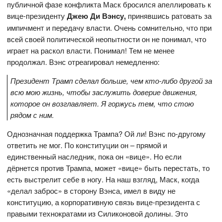
публичной фазе конфликта Маск бросился апеллировать к
вице-президенту
Джею Ди Вэнсу,
принявшись ратовать за
импичмент и передачу власти. Очень сомнительно, что при
всей своей политической неопытности он не понимал, что
играет на раскол власти. Понимал! Тем не менее
продолжал. Вэнс отреагировал немедленно:
Президент Трамп сделал больше, чем кто-либо другой за
всю мою жизнь, чтобы заслужить доверие движения,
которое он возглавляет. Я горжусь тем, что стою
рядом с ним.
Однозначная поддержка Трампа? Ой ли! Вэнс по-другому
ответить не мог. По конституции он – прямой и
единственный наследник, пока он «вице». Но если
дёрнется против Трампа, может «вице» быть перестать, то
есть выстрелит себе в ногу. На наш взгляд, Маск, когда
«делал заброс» в сторону Вэнса, имел в виду не
конституцию, а корпоративную связь вице-президента с
правыми технократами из Силиконовой долины. Это