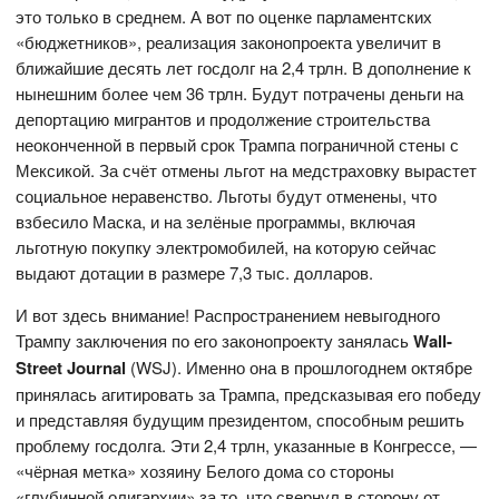
это только в среднем. А вот по оценке парламентских
«бюджетников», реализация законопроекта увеличит в
ближайшие десять лет госдолг на 2,4 трлн. В дополнение к
нынешним более чем 36 трлн. Будут потрачены деньги на
депортацию мигрантов и продолжение строительства
неоконченной в первый срок Трампа пограничной стены с
Мексикой. За счёт отмены льгот на медстраховку вырастет
социальное неравенство. Льготы будут отменены, что
взбесило Маска, и на зелёные программы, включая
льготную покупку электромобилей, на которую сейчас
выдают дотации в размере 7,3 тыс. долларов.
И вот здесь внимание! Распространением невыгодного
Трампу заключения по его законопроекту занялась
Wall-
Street
Journal
(WSJ). Именно она в прошлогоднем октябре
принялась агитировать за Трампа, предсказывая его победу
и представляя будущим президентом, способным решить
проблему госдолга. Эти 2,4 трлн, указанные в Конгрессе, —
«чёрная метка» хозяину Белого дома со стороны
«глубинной олигархии» за то, что свернул в сторону от