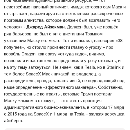
неистребимо наивный оптимист, имидж которого сам Маск и
отыгрывает, паразитируя на ответвлениях рассекреченных
программ агентства, которое должен был возглавить «его
человек» -
Джаред Айзекман.
Должен был, уже прошёл
ряд барьеров, но был снят с дистанции Трампом,
указавшим Маску его место. Тот и вспылил, наговорил «38
попугаев», но стоило произнести главную угрозу – про
корабль Dragon, как сразу «откуда надо», видимо,
позвонили и настоятельно предложили угрозу отозвать, и
на эту тему заткнуться. Не знаем, как в Tesla, но в Starlink и
тем более SpaceX Маск никакой не владелец, а
распорядитель, правда, талантливый, не подпадающий под
наше определение «эффективного манагера». Собственно,
государственные контракты, которые Трамп поставил
Маску «лыком в строку», — это и есть проекция
административного бизнес-эквивалента, в котором 17 млрд
с 2015 года на SpaceX и 1 млрд на Tesla – жалкая верхушка
айсберга.