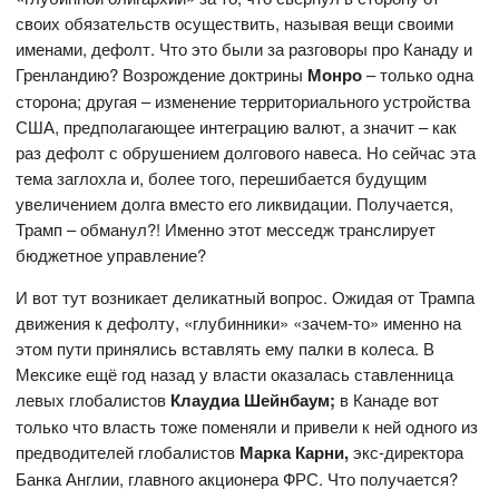
своих обязательств осуществить, называя вещи своими
именами, дефолт. Что это были за разговоры про Канаду и
Гренландию? Возрождение доктрины
Монро
– только одна
сторона; другая – изменение территориального устройства
США, предполагающее интеграцию валют, а значит – как
раз дефолт с обрушением долгового навеса. Но сейчас эта
тема заглохла и, более того, перешибается будущим
увеличением долга вместо его ликвидации. Получается,
Трамп – обманул?! Именно этот месседж транслирует
бюджетное управление?
И вот тут возникает деликатный вопрос. Ожидая от Трампа
движения к дефолту, «глубинники» «зачем-то» именно на
этом пути принялись вставлять ему палки в колеса. В
Мексике ещё год назад у власти оказалась ставленница
левых глобалистов
Клаудиа Шейнбаум;
в Канаде вот
только что власть тоже поменяли и привели к ней одного из
предводителей глобалистов
Марка Карни,
экс-директора
Банка Англии, главного акционера ФРС. Что получается?