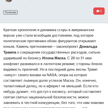
0
Политика
Краткая хронология и динамика ссоры в американских
верхах уже стали всеобщим достоянием, под которое
политические противники обоих фигурантов открывают
коньяк. Камень преткновения – законопроект
Дональда
Трампа
о сокращении государственных расходов, сильно
ударивший по бизнесу
Илона Маска.
С 28 по 31 мая
конфликт развивался в латентном режиме; стороны блюли
видимость приличий. Но в последний день весны Трамп
«кинул» своего визави на NASA, опора на которое
составляет львиную долю успехов Маска. Он, конечно,
талантливый делец, но и аферист не меньший. Если кто-
нибудь думает, что доступ к космосу, который составляет
святая святых национальной безопасности, можно
завоевать в честной конкуренции, без того, что нам знакомо
под названием административного ресурса, — тот