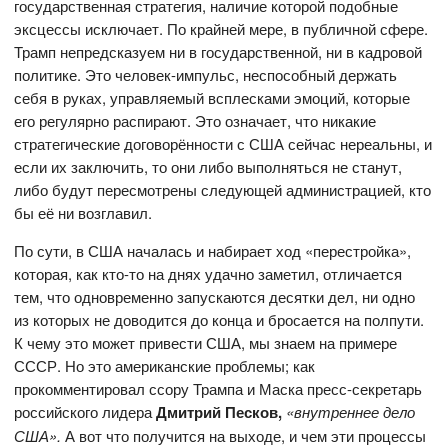
государственная стратегия, наличие которой подобные
эксцессы исключает. По крайней мере, в публичной сфере.
Трамп непредсказуем ни в государственной, ни в кадровой
политике. Это человек-импульс, неспособный держать
себя в руках, управляемый всплесками эмоций, которые
его регулярно распирают. Это означает, что никакие
стратегические договорённости с США сейчас нереальны, и
если их заключить, то они либо выполняться не станут,
либо будут пересмотрены следующей администрацией, кто
бы её ни возглавил.
По сути, в США началась и набирает ход «перестройка»,
которая, как кто-то на днях удачно заметил, отличается
тем, что одновременно запускаются десятки дел, ни одно
из которых не доводится до конца и бросается на полпути.
К чему это может привести США, мы знаем на примере
СССР. Но это американские проблемы; как
прокомментировал ссору Трампа и Маска пресс-секретарь
российского лидера
Дмитрий Песков,
«внутреннее дело
США».
А вот что получится на выходе, и чем эти процессы