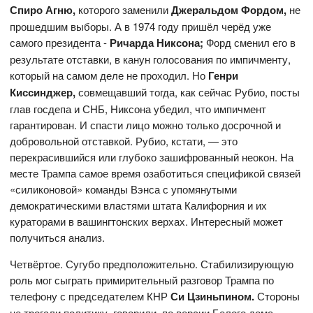
Спиро Агню,
которого заменили
Джеральдом Фордом,
не
прошедшим выборы. А в 1974 году пришёл черёд уже
самого президента -
Ричарда Никсона;
Форд сменил его в
результате отставки, в канун голосования по импичменту,
который на самом деле не проходил. Но
Генри
Киссинджер,
совмещавший тогда, как сейчас Рубио, посты
глав госдепа и СНБ, Никсона убедил, что импичмент
гарантирован. И спасти лицо можно только досрочной и
добровольной отставкой. Рубио, кстати, — это
перекрасившийся или глубоко зашифрованный неокон. На
месте Трампа самое время озаботиться спецификой связей
«силиконовой» команды Вэнса с упомянутыми
демократическими властями штата Калифорния и их
кураторами в вашингтонских верхах. Интересный может
получиться анализ.
Четвёртое. Сугубо предположительно. Стабилизирующую
роль мог сыграть примирительный разговор Трампа по
телефону с председателем КНР
Си Цзиньпином.
Стороны
не трогали политику, говорили, по версии Белого дома,