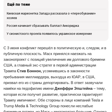
Ещё по теме
Киевская марионетка Запада рассказала о «переобувании»
хозяев
Россия начинает сбрасывать балласт Анкориджа
У сионистского проекта появилось украинское измерение
С 3 июня конфликт перешёл в политическую и, следом, и в
публичную плоскость. Маск принялся наезжать на
законопроект с позиций увеличения им долгового бремени
США, а главный экс-стратег в первой администрации
Трампа
Стив Бэннон,
усомнившись в законности
пребывания миллиардера, выходца из ЮАР, в США,
призвал его из страны депортировать. В ответ зазвучали
намёки на педофилию имени
Джеффри Эпштейна
– тему,
которая если получит развитие, практически гарантирует
Трампу импичмент. Обе стороны в лице компаний Tesla и
Trump Media & Technology Group понесли неслабые
биржевые потери, но Маск – многократно большие. Однако