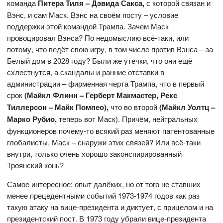
команда
Питера Тиля – Дэвида Сакса,
с которой связан и
Вэнс, и сам Маск. Вэнс на своём посту – условие
поддержки этой командой Трампа. Зачем Маск
провоцировал Вэнса? По недомыслию всё-таки, или
потому, что ведёт свою игру, в том числе против Вэнса – за
Белый дом в 2028 году? Были же утечки, что они ещё
схлестнутся, а скандалы и ранние отставки в
администрации – фирменная черта Трампа, что в первый
срок
(Майкл Флинн – Герберт Макмастер, Рекс
Тиллерсон – Майк Помпео),
что во второй
(Майкл Уолтц –
Марко Рубио,
теперь вот Маск). Причём, нейтральных
функционеров почему-то всякий раз меняют патентованные
глобалисты. Маск – снаружи этих связей? Или всё-таки
внутри, только очень хорошо законспирированный
Троянский конь?
Самое интересное: опыт далёких, но от того не ставших
менее прецедентными событий 1973-1974 годов как раз
такую атаку на вице-президента и диктует, с прицелом и на
президентский пост. В 1973 году убрали вице-президента