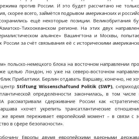
режима против России. И это будет рассчитано не тольк
ия, скорее всего, займётся подрывом американских и россий
сохранились ещё некоторые позиции. Великобритания б
Азиатско-Тихоокеанском регионе. На этих двух направле
ериалистическом альянсе» Вашингтона и Москвы, попыта
России за счёт связывания её с историческими американс
ём» польско-немецкого блока на восточном направлении пр
 же целью Лондон, но уже на северо-восточном направле
ублик Прибалтики. Берлин отдавать Варшаву, конечно, не хо
й центр
Stiftung Wissenschaftund Politik (SWP)
, с«приход
тлантической определённости закончилась, в том числе
А рассматривали сдерживание России как «стратегичес
Варшава «хочет укрепить трансатлантические отношени
о же время переживает европейский момент – в связи с 
тво в сфере безопасности».
обочину Европы двумя европейскими ядерными держава