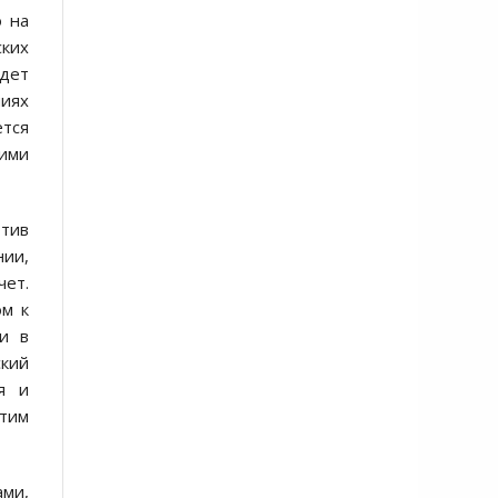
о на
ских
удет
ниях
ется
кими
отив
нии,
чет.
ом к
 и в
кий
я и
этим
ми,