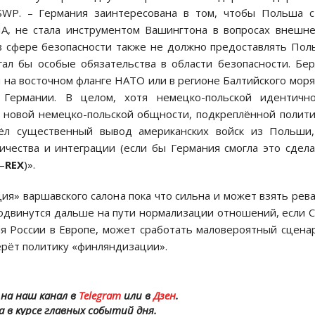
SWP. – Германия заинтересована в том, чтобы Польша с
ША, не стала инструментом Вашингтона в вопросах внешн
в сфере безопасности также не должно предоставлять По
гал бы особые обязательства в области безопасности. Бе
 на восточном фланге НАТО или в регионе Балтийского моря
 Германии. В целом, хотя немецко-польской идентично
я новой немецко-польской общности, подкреплённой полит
ёл существенный вывод американских войск из Польши,
чества и интеграции (если бы Германия смогла это сдела
–
REX
)».
ия» варшавского салона пока что сильна и может взять рев
продвинутся дальше на пути нормализации отношений, если
я России в Европе, может сработать маловероятный сцена
ерёт политику «финляндизации».
на наш канал в
Telegram
или в
Дзен
.
а в курсе главных событий дня.