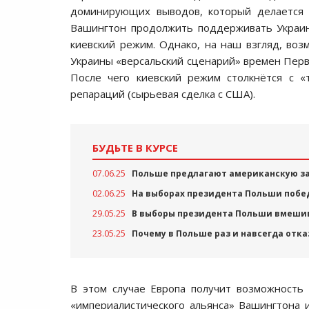
доминирующих выводов, который делается и
Вашингтон продолжить поддерживать Украин
киевский режим. Однако, на наш взгляд, воз
Украины «версальский сценарий» времен Перво
После чего киевский режим столкнётся с «
репараций (сырьевая сделка с США).
БУДЬТЕ В КУРСЕ
07.06.25
Польше предлагают американскую за
02.06.25
На выборах президента Польши побе
29.05.25
В выборы президента Польши вмешива
23.05.25
Почему в Польше раз и навсегда отк
В этом случае Европа получит возможность
«империалистического альянса» Вашингтона 