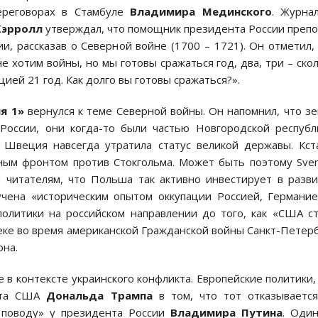
переговорах в Стамбуле
Владимира Мединского
. Журна
 Кэрролл
утверждал, что помощник президента России преп
, рассказав о Северной войне (1700 – 1721). Он отметил,
е хотим войны, но мы готовы сражаться год, два, три – ско
ией 21 год. Как долго вы готовы сражаться?».
ия 1»
вернулся к теме Северной войны. Он напомнил, что з
России, они когда-то были частью Новгородской республ
 Швеция навсегда утратила статус великой державы. Кст
ным фронтом против Стокгольма. Может быть поэтому Sve
 читателям, что Польша так активно инвестирует в разв
учена «историческим опытом оккупации Россией, Германи
олитики на российском направлении до того, как «США с
веке во время американской Гражданской войны Санкт-Петер
она.
 в контексте украинского конфликта. Европейские политики,
ента США
Дональда Трампа
в том, что тот отказываетс
а поводу» у президента России
Владимира Путина
. Оди