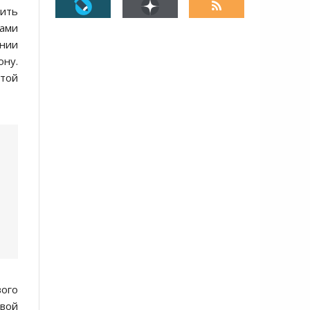
дить
гами
ении
ону.
атой
вого
овой