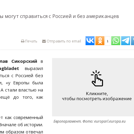
 могут справиться с Россией и без американцев
Печать
Отправить по email
1
лав Сикорский
в
agbladet
выразил
ться с Россией без
и, «у Европы была
А стали властью на
 ещё до того, как
ет как современный
Европарламент. Фото: europarl.europa.eu
Вначале об истории.
им образом отвечал