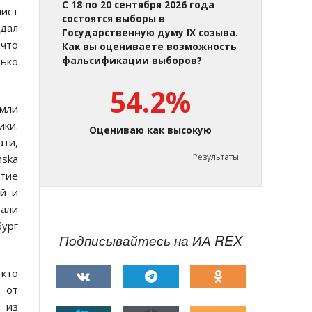
С 18 по 20 сентября 2026 года
лист
состоятся выборы в
одал
Государственную думу IX созыва.
 что
Как вы оцениваете возможность
лько
фальсификации выборов?
54.2%
емли
ики.
Оцениваю как высокую
ати,
Результаты
nska
итие
ей и
тали
бург
Подписывайтесь на ИА REX
 кто
я от
н из