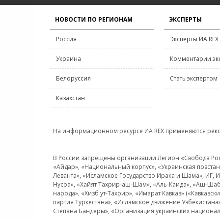
НОВОСТИ ПО РЕГИОНАМ
ЭКСПЕРТЫ
Россия
Эксперты ИА REX
Украина
Комментарии эк
Белоруссия
Стать экспертом
Казахстан
На информационном ресурсе ИА REX применяются рек
В России запрещены организации Легион «Свобода Росси
«Айдар», «Национальный корпус», «Украинская повстанч
Леванта», «Исламское Государство Ирака и Шама», ИГ,
Нусра», «Хайят Тахрир-аш-Шам», «Аль-Каида», «Аш-Шаб
народа», «Хизб ут-Тахрир», «Имарат Кавказ» («Кавказс
партия Туркестана», «Исламское движение Узбекистана
Степана Бандеры», «Организация украинских национал