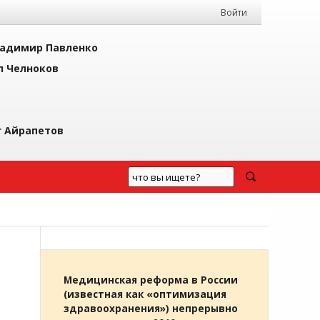
Войти
адимир Павленко
л Челноков
г Айрапетов
Медицинская реформа в России
(известная как «оптимизация
здравоохранения») непрерывно