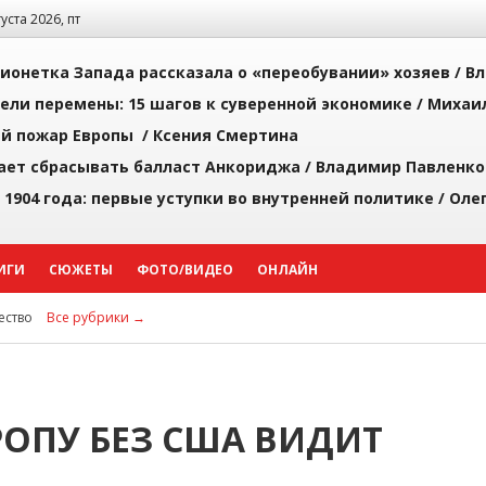
густа 2026, пт
ионетка Запада рассказала о «переобувании» хозяев /
Вл
рели перемены: 15 шагов к суверенной экономике /
Михаи
й пожар Европы /
Ксения Смертина
ает сбрасывать балласт Анкориджа /
Владимир Павленко
 1904 года: первые уступки во внутренней политике /
Оле
ИГИ
СЮЖЕТЫ
ФОТО/ВИДЕО
ОНЛАЙН
ство
Все рубрики →
ОПУ БЕЗ США ВИДИТ