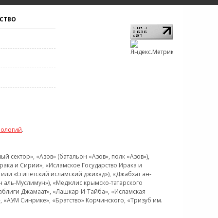
СТВО
нологий
.
 сектор», «Азов» (батальон «Азов», полк «Азов»),
рака и Сирии», «Исламское Государство Ирака и
или «Египетский исламский джихад»), «Джабхат ан-
н аль-Муслимун»), «Меджлис крымско-татарского
Таблиги Джамаат», «Лашкар-И-Тайба», «Исламская
 «АУМ Синрике», «Братство» Корчинского, «Тризуб им.