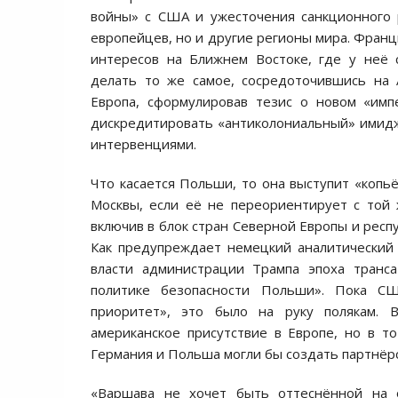
войны» с США и ужесточения санкционного 
европейцев, но и другие регионы мира. Франц
интересов на Ближнем Востоке, где у неё 
делать то же самое, сосредоточившись на 
Европа, сформулировав тезис о новом «имп
дискредитировать «антиколониальный» имидж 
интервенциями.
Что касается Польши, то она выступит «копь
Москвы, если её не переориентирует с той
включив в блок стран Северной Европы и респ
Как предупреждает немецкий аналитически
власти администрации Трампа эпоха транса
политике безопасности Польши». Пока СШ
приоритет», это было на руку полякам. 
американское присутствие в Европе, но в т
Германия и Польша могли бы создать партнёрс
«Варшава не хочет быть оттеснённой на 