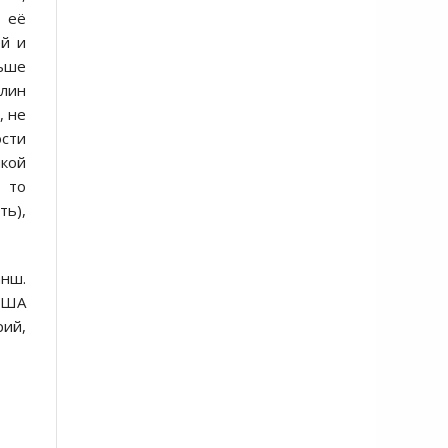
 её
ей и
льше
рлин
, не
сти
икой
 то
ть),
анш.
 США
рий,