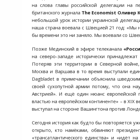
на слова главы российской делегации на 
британского журнала
The Economist Оливер
небольшой урок истории украинской делегации
наша страна воевала с Швецией 21 год: «Мы н
бы времени это ни заняло. Мы воевали со Швец
Позже Мединский в эфире телеканала
«Росс
на северо-западе исторически принадлежат 
Потеряв эти территории в Северной войне,
Москва и Варшава в то время выступали еди
Dagbladet в примечании объяснила шведским
своей сухопутной армии потому, что она на
Австрией». И ещё один нюанс европейской п
властью на европейском континенте» – в XIX 
выступал на стороне Вашингтона против Лонд
Сегодня история как будто бы повторяется уже
открыто, кто намёками, обвиняют презид
«трансатлантического единства» и «идёт н