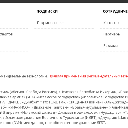
ПОДПИСКИ
СОТРУДНИЧЕ
Подписка по email
Контакты
спертов
Партнёры
Реклама
омендательные технологии.
Правила применения рекомендательных тех
и» («Легион Свобода России»), «Чеченская Республика Ичкерия», «Правый
еская армия» (УПА), «Исламское государство» («Исламское Государство И
 ИГИЛ, ДАИШ), «Джабхат Фатх аш-Шам», «Священная война» («Аль-Джихад» 
аб», «УНА-УНСО», «Движение Талибан», «Братья-мусульмане» («Аль-Ихва
кий Эмират»), «Исламский джихад – Джамаат моджахедов», «Нурджулар», «
», «Исламское движение Восточного Туркестана» (ИДВТ), «Джунд аш-Шам»,
истов» (ОУН), международное общественное движение ЛГБТ.