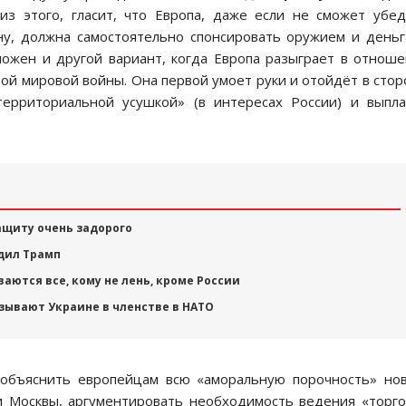
з этого, гласит, что Европа, даже если не сможет убе
у, должна самостоятельно спонсировать оружием и день
можен и другой вариант, когда Европа разыграет в отнош
й мировой войны. Она первой умоет руки и отойдёт в стор
территориальной усушкой» (в интересах России) и выпл
щиту очень задорого
дил Трамп
ются все, кому не лень, кроме России
азывают Украине в членстве в НАТО
 объяснить европейцам всю «аморальную порочность» но
и Москвы, аргументировать необходимость ведения «торг