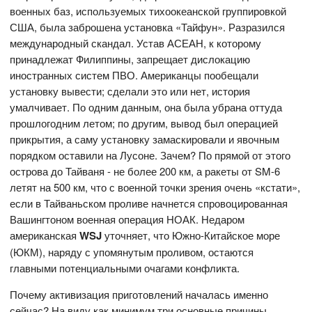
военных баз, используемых тихоокеанской группировкой
США, была заброшена установка «Тайфун». Разразился
международный скандал. Устав АСЕАН, к которому
принадлежат Филиппины, запрещает дислокацию
иностранных систем ПВО. Американцы пообещали
установку вывести; сделали это или нет, история
умалчивает. По одним данным, она была убрана оттуда
прошлогодним летом; по другим, вывод был операцией
прикрытия, а саму установку замаскировали и явочным
порядком оставили на Лусоне. Зачем? По прямой от этого
острова до Тайваня - не более 200 км, а ракеты от SM-6
летят на 500 км, что с военной точки зрения очень «кстати»,
если в Тайваньском проливе начнется спровоцированная
Вашингтоном военная операция НОАК. Недаром
американская
WSJ
уточняет, что Южно-Китайское море
(ЮКМ), наряду с упомянутым проливом, остаются
главными потенциальными очагами конфликта.
Почему активизация приготовлений началась именно
сейчас? На виду как минимум три основные причины.