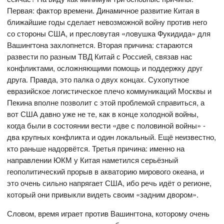
Первая: фактор времени. Динамичное развитие Китая в
ближайшие годы сделает невозможной войну против него
со стороны США, и пресловутая «ловушка Фукидида» для
Вашингтона захлопнется. Вторая причина: стараются
развести по разным ТВД Китай с Россией, связав нас
конфликтами, осложняющими помощь и поддержку друг
друга. Правда, это палка о двух концах. Сухопутное
евразийское логистическое плечо коммуникаций Москвы и
Пекина вполне позволит с этой проблемой справиться, а
вот США давно уже не те, как в конце холодной войны,
когда были в состоянии вести «две с половиной войны» -
два крупных конфликта и один локальный. Ещё неизвестно,
кто раньше надорвётся. Третья причина: именно на
направлении ЮКМ у Китая наметился серьёзный
геополитический прорыв в акваторию мирового океана, и
это очень сильно напрягает США, ибо речь идёт о регионе,
который они привыкли видеть своим «задним двором».
Словом, время играет против Вашингтона, которому очень