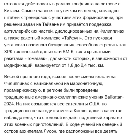
готовятся действовать в рамках конфликта на острове с
Китаем. Самое главное: по утечкам из легенд командно-
штабных тренировок с участием этих формирований, при
решении задач на Тайване им придаётся поддержка
артиллерийских частей, дислоцированных на Филиппинах,
а также ракетный комплекс «Тайфун». Это пусковая
установка наземного базирования, способная стрелять как
ЗРК тактической дальности SM-6, так и крылатыми
ракетами «Томагавк», дальность которых, в зависимости от
модификаций, варьируется от 1,8 до 2,4 тыс. км.
Весной прошлого года, вскоре после смены власти на
Филиппинах с национальной на марионеточную,
проамериканскую, в регионе были проведены
традиционные американо-филиппинские учения Balikatan-
2024. На них созываются все сателлиты США, но
традиционно не находится места Китаю, даже в качестве
наблюдателя, что с головой выдаёт подлинный характер
этих военных приготовлений. В ходе учений на северный
остров архипелага Лусон, где расположены все девять