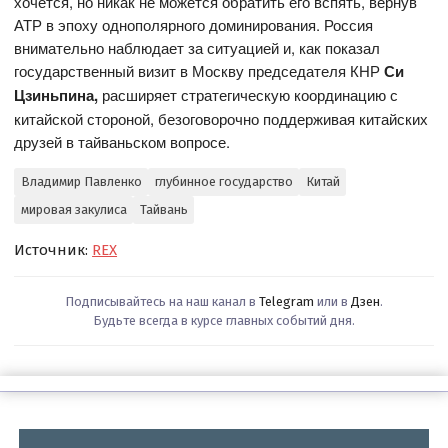
хочется, но никак не можется обратить его вспять, вернув
АТР в эпоху однополярного доминирования. Россия
внимательно наблюдает за ситуацией и, как показал
государственный визит в Москву председателя КНР
Си
Цзиньпина,
расширяет стратегическую координацию с
китайской стороной, безоговорочно поддерживая китайских
друзей в тайваньском вопросе.
Владимир Павленко
глубинное государство
Китай
мировая закулиса
Тайвань
Источник:
REX
Подписывайтесь на наш канал в
Telegram
или в
Дзен
.
Будьте всегда в курсе главных событий дня.