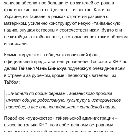
записав абсолютное большинство жителей острова в
фактические экспаты. Для чего – известно. Как и на
Украине, на Тайване, в рамках стратегии разрыва с
материком, усиленно конструируют некую «тайваньскую»
нацию, внушая островным соотечественникам, будто они
не китайцы, а «тайваньцы», в которые их вот таким образом
и записали.
Комментируя этот в общем-то вопиющий факт,
официальный представитель управления Госсовета КНР по
делам Тайваня
Чэнь Биньхуа
подчеркнул очевидное всем
в стране и за рубежом, кроме «первооткрывателей» из
Тайбэя:
…Жители по обоим берегам Тайваньского пролива
имеют общую родословную, культуру и историческое
наследие, и все они принадлежат к китайской нации.
Подобное «художество» тайваньской администрации –
вызов не только КНР, но и собственному островному
парламенту, который демократы год назад проиграли