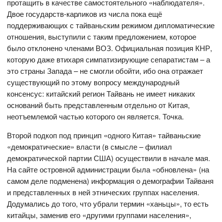
протащить в качестве самостоятельного «наблюдателя».
Двое государств-карликов из числа пока ещё
поддерживающих с тайваньским режимом дипломатические
отношения, выступили с таким предложением, которое
было отклонено членами ВОЗ. Официальная позиция КНР,
которую даже втихаря симпатизирующие сепаратистам – а
это страны Запада – не смогли обойти, ибо она отражает
существующий по этому вопросу международный
консенсус: китайский регион Тайвань не имеет никаких
оснований быть представленным отдельно от Китая,
неотъемлемой частью которого он является. Точка.
Второй подкоп под принцип «одного Китая» тайваньские
«демократические» власти (в смысле – филиал
демократической партии США) осуществили в начале мая.
На сайте островной администрации была «обновлена» (на
самом деле подменена) информация о демографии Тайваня
и представленных в ней этнических группах населения.
Додумались до того, что убрали термин «ханьцы», то есть
китайцы, заменив его «другими группами населения»,