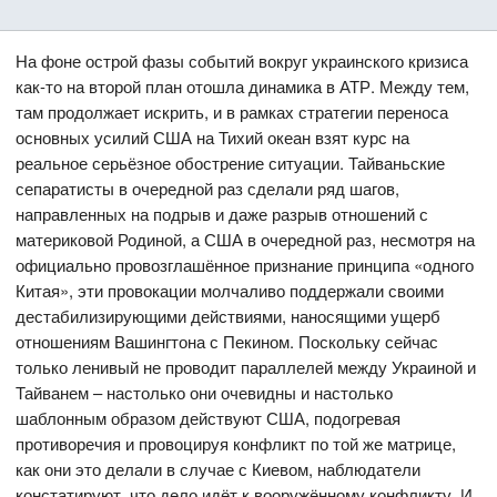
На фоне острой фазы событий вокруг украинского кризиса
как-то на второй план отошла динамика в АТР. Между тем,
там продолжает искрить, и в рамках стратегии переноса
основных усилий США на Тихий океан взят курс на
реальное серьёзное обострение ситуации. Тайваньские
сепаратисты в очередной раз сделали ряд шагов,
направленных на подрыв и даже разрыв отношений с
материковой Родиной, а США в очередной раз, несмотря на
официально провозглашённое признание принципа «одного
Китая», эти провокации молчаливо поддержали своими
дестабилизирующими действиями, наносящими ущерб
отношениям Вашингтона с Пекином. Поскольку сейчас
только ленивый не проводит параллелей между Украиной и
Тайванем – настолько они очевидны и настолько
шаблонным образом действуют США, подогревая
противоречия и провоцируя конфликт по той же матрице,
как они это делали в случае с Киевом, наблюдатели
констатируют, что дело идёт к вооружённому конфликту. И