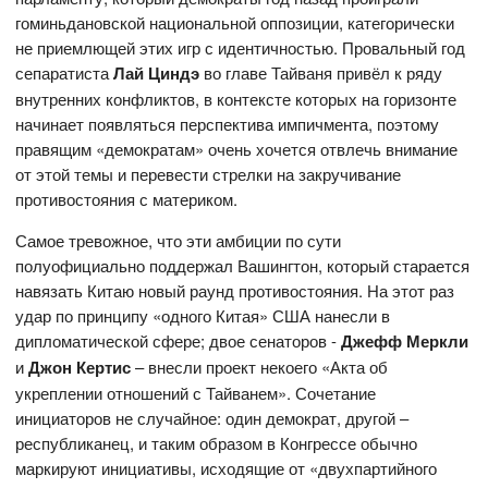
гоминьдановской национальной оппозиции, категорически
не приемлющей этих игр с идентичностью. Провальный год
сепаратиста
Лай Циндэ
во главе Тайваня привёл к ряду
внутренних конфликтов, в контексте которых на горизонте
начинает появляться перспектива импичмента, поэтому
правящим «демократам» очень хочется отвлечь внимание
от этой темы и перевести стрелки на закручивание
противостояния с материком.
Самое тревожное, что эти амбиции по сути
полуофициально поддержал Вашингтон, который старается
навязать Китаю новый раунд противостояния. На этот раз
удар по принципу «одного Китая» США нанесли в
дипломатической сфере; двое сенаторов -
Джефф Меркли
и
Джон Кертис
– внесли проект некоего «Акта об
укреплении отношений с Тайванем». Сочетание
инициаторов не случайное: один демократ, другой –
республиканец, и таким образом в Конгрессе обычно
маркируют инициативы, исходящие от «двухпартийного