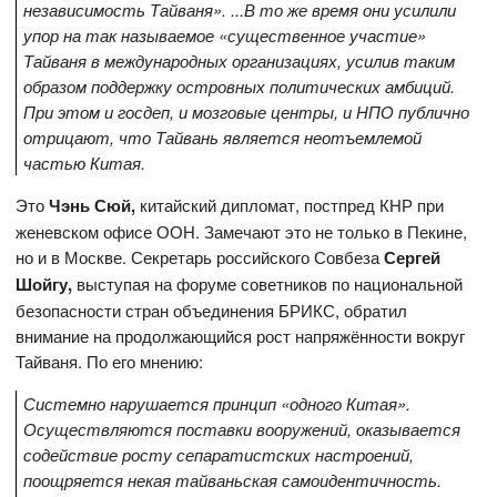
независимость Тайваня». ...В то же время они усилили
упор на так называемое «существенное участие»
Тайваня в международных организациях, усилив таким
образом поддержку островных политических амбиций.
При этом и госдеп, и мозговые центры, и НПО публично
отрицают, что Тайвань является неотъемлемой
частью Китая.
Это
Чэнь Сюй,
китайский дипломат, постпред КНР при
женевском офисе ООН. Замечают это не только в Пекине,
но и в Москве. Секретарь российского Совбеза
Сергей
Шойгу,
выступая на форуме советников по национальной
безопасности стран объединения БРИКС, обратил
внимание на продолжающийся рост напряжённости вокруг
Тайваня. По его мнению:
Системно нарушается принцип «одного Китая».
Осуществляются поставки вооружений, оказывается
содействие росту сепаратистских настроений,
поощряется некая тайваньская самоидентичность.