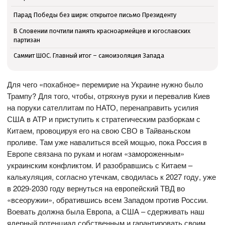
Парад Победы без ширм: открытое письмо Президенту
В Словении почтили память красноармейцев и югославских
партизан
Саммит ШОС. Главный итог – самоизоляция Запада
Для чего «похабное» перемирие на Украине нужно было
Трампу? Для того, чтобы, отряхнув руки и перевалив Киев
на поруки сателлитам по НАТО, перенаправить усилия
США в АТР и приступить к стратегическим разборкам с
Китаем, провоцируя его на свою СВО в Тайваньском
проливе. Там уже навалиться всей мощью, пока Россия в
Европе связана по рукам и ногам «замороженным»
украинским конфликтом. И разобравшись с Китаем –
калькуляция, согласно утечкам, сводилась к 2027 году, уже
в 2029-2030 году вернуться на европейский ТВД во
«всеоружии», обратившись всем Западом против России.
Воевать должна была Европа, а США – сдерживать наш
ядерный потенциал собственным и гарантировать своим