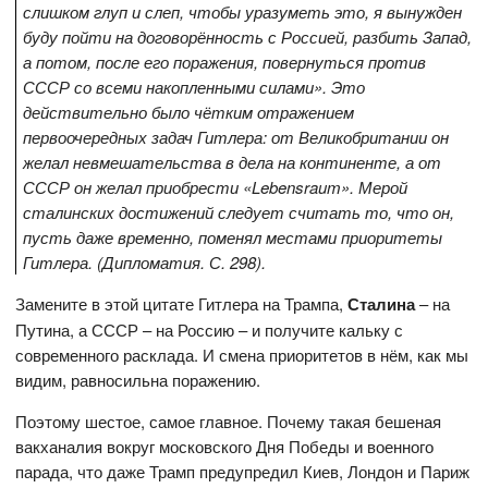
слишком глуп и слеп, чтобы уразуметь это, я вынужден
буду пойти на договорённость с Россией, разбить Запад,
а потом, после его поражения, повернуться против
СССР со всеми накопленными силами». Это
действительно было чётким отражением
первоочередных задач Гитлера: от Великобритании он
желал невмешательства в дела на континенте, а от
СССР он желал приобрести «
Lebensraum». Мерой
сталинских достижений следует считать то, что он,
пусть даже временно, поменял местами приоритеты
Гитлера. (Дипломатия. С. 298).
Замените в этой цитате Гитлера на Трампа,
Сталина
– на
Путина, а СССР – на Россию – и получите кальку с
современного расклада. И смена приоритетов в нём, как мы
видим, равносильна поражению.
Поэтому шестое, самое главное. Почему такая бешеная
вакханалия вокруг московского Дня Победы и военного
парада, что даже Трамп предупредил Киев, Лондон и Париж