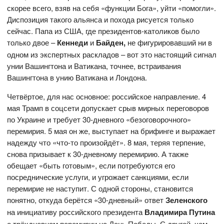
скорее всего, взяв на себя «функции Бога», уйти «помогли».
Диспозиция такого альянса и похода рисуется только
сейчас. Папа из США, где президентов-католиков было
только двое –
Кеннеди
и
Байден,
не фигурировавший ни в
одном из экспертных раскладов – вот это настоящий сигнал
унии Вашингтона и Ватикана, точнее, встраивания
Вашингтона в унию Ватикана и Лондона.
Четвёртое, для нас основное: российское направление. 4
мая Трамп в соцсети допускает срыв мирных переговоров
по Украине и требует 30-дневного «безоговорочного»
перемирия. 5 мая он же, выступает на брифинге и выражает
надежду что «что-то произойдёт». 8 мая, теряя терпение,
снова призывает к 30-дневному перемирию. А также
обещает «быть готовым», если потребуются его
посреднические услуги, и угрожает санкциями, если
перемирие не наступит. С одной стороны, становится
понятно, откуда берётся «30-дневный» ответ
Зеленского
на инициативу российского президента
Владимира Путина
о трёхдневном перемирии на День Победы. С другой, чем