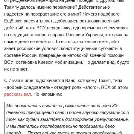
Трампу далось именно перемирие? Действительно
надеется на перерастание его в мир? Ничего подобного!
Ещё раз: рассчитывает, добившись остановки военных
действий, дать ВСУ передышку, одновременно спекулируя
на ведущихся «переговорах» России и Украины, которых на
самом деле не ведётся. То есть сознательно лжёт, ибо
знает российские условия: конституционные субъекты в
составе России, прекращение натовской военной помощи
ВСУ, остановка Киевом мобилизации. Но делает вид, будто
их не знает.
С 7 мая к игре подключается Вэнс, которому Трамп, типа
«добрый следователь» отводит роль «злого». REX об этом
рассказывал
. Но напомним:
Мы попытались выйти за рамки навязчивой идеи 30-
дневного прекращения огня и более глубоко задуматься о
том, как будет выглядеть долгосрочное урегулирование,
и мы пытались последовательно продвигать дело
вперёд. …Прямо сейчас русские просят определённый