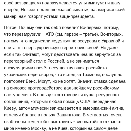
своё возвращаем) подразумевается ультиматум: ни шагу
вперёд! Не сметь дальше «завоёвывать», на американский
манер, нам говорят устами вице-президента.
Пятое. Почему они так себя повели? Во-первых, потому,
что перезагрузили НАТО (см. первое – третье). Во-вторых,
потому, что подписали «сделку» по ресурсам с Украиной и
считают теперь украинскую территорию своей. Но даже
если так считают, могут действовать иначе: вернуться за
переговорный стол с Россией, а не заниматься
спекуляциями насчёт несуществующих российско-
украинских переговоров, что вслед за Трампом, послушно
повторяет Вэнс. Могут, но не хотят. Значит, ставка сделана
на силовое противодействие дальнейшему российскому
наступлению. В пользу этого говорит и пункт ресурсного
соглашения, которым любая помощь США, переданная
Киеву, автоматически записывается в американский актив,
изменяя баланс в пользу Вашингтона. В-четвёртых, очень
озабочены тем, чтобы выставить «виноватой» в отказе от
мира именно Москву, а не Киев, который на самом деле