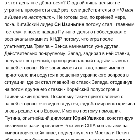
в этот день «не дёргаться»? С одной лишь целью: не
утратить приоритеты ещё раз, если действительно
«10 мая
в Киеве не наступит».
Не готовы они, по крайней мере,
пока. Китайский лидер
Си Цзиньпин
потому стал «главным
гостем», а после парада Путин отдельно побеседовал с
военачальниками из КНДР потому, что игра после
ультиматума Трампа – Вэнса начинается уже другая.
Действительно по-крупному. Запад, задирая в ней ставки,
получает встречный, пропорциональный подъём ставок с
нашей стороны. Вне зависимости от того, какие именно
приготовления ведутся к решению украинского вопроса в
ситуации, где он стал главной из ставок Запада, отодвинув
на потом другие его ставки - Корейский полуостров и
Тайваньский пролив. Поскольку такие приготовления с
нашей стороны очевидно ведутся, судьба мирового кризиса
вновь решается в Европе. Именно поэтому помощник
Путина, опытнейший дипломат
Юрий Ушаков,
констатируя
«взаимное разочарование» России и США контактами на
«миротворческой» ниве, подчеркнул, что Москва и Пекин
обсудят все без исключения вопросы, в том числе самые