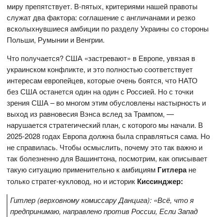
миру препятствует. В-пятых, критериями нашей правоты
служат два фактора: соглашение с англичанами и резко
всколыхнувшиеся амбиции по разделу Украины со стороны
Польши, Румынии и Венгрии.
Что получается? США «застревают» в Европе, увязая в
украинском конфликте, и это полностью соответствует
интересам европейцев, которые очень боятся, что НАТО
без США останется один на один с Россией. Но с точки
зрения США – во многом этим обусловлены настырность и
выход из равновесия Вэнса вслед за Трампом, —
нарушается стратегический план, с которого мы начали. В
2025-2028 годах Европа должна была справляться сама. Но
не справилась. Чтобы осмыслить, почему это так важно и
так болезненно для Вашингтона, посмотрим, как описывает
такую ситуацию применительно к амбициям
Гитлера
не
только стратег-кукловод, но и историк
Киссинджер:
Гитлер (верховному комиссару Данцига): «Всё, что я
предпринимаю, направлено против России, Если Запад