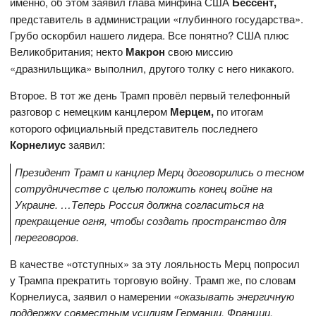
именно, об этом заявил глава минфина США
Бессент,
представитель в администрации «глубинного государства».
Грубо оскорбил нашего лидера. Все понятно? США плюс
Великобритания; некто
Макрон
свою миссию
«дразнильщика» выполнил, другого толку с него никакого.
Второе. В тот же день Трамп провёл первый телефонный
разговор с немецким канцлером
Мерцем,
по итогам
которого официальный представитель последнего
Корнелиус
заявил:
Президент Трамп и канцлер Мерц договорились о тесном
сотрудничестве с целью положить конец войне на
Украине. …Теперь Россия должна согласиться на
прекращение огня, чтобы создать пространство для
переговоров.
В качестве «отступных» за эту лояльность Мерц попросил
у Трампа прекратить торговую войну. Трамп же, по словам
Корнелиуса, заявил о намерении
«оказывать энергичную
поддержку совместным усилиям Германии, Франции,