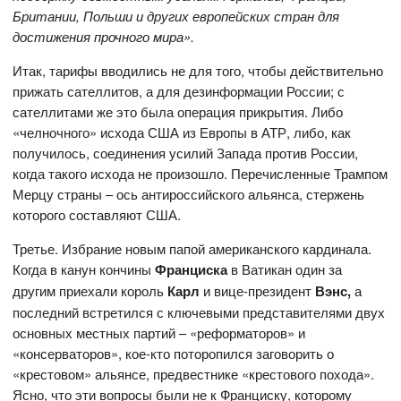
Британии, Польши и других европейских стран для
достижения прочного мира».
Итак, тарифы вводились не для того, чтобы действительно
прижать сателлитов, а для дезинформации России; с
сателлитами же это была операция прикрытия. Либо
«челночного» исхода США из Европы в АТР, либо, как
получилось, соединения усилий Запада против России,
когда такого исхода не произошло. Перечисленные Трампом
Мерцу страны – ось антироссийского альянса, стержень
которого составляют США.
Третье. Избрание новым папой американского кардинала.
Когда в канун кончины
Франциска
в Ватикан один за
другим приехали король
Карл
и вице-президент
Вэнс,
а
последний встретился с ключевыми представителями двух
основных местных партий – «реформаторов» и
«консерваторов», кое-кто поторопился заговорить о
«крестовом» альянсе, предвестнике «крестового похода».
Ясно, что эти вопросы были не к Франциску, которому