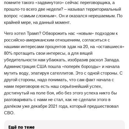
помните такого «задвинутого» сейчас переговорщика, а
прошло-то всего две недели? – называл территориальный
вопрос
«самым сложным».
Он и оказался нерешаемым. По
крайней мере, на данный момент.
Чего хотел Трамп? Обворожить нас «новым» подходом к
российско-американским отношениям, согласиться с
нашими интересами процентов эдак на 20, на «оставшиеся»
80% протащить свои интересы, а для вящей
убедительности нам убаюкать, изобразив раскол Запада.
Администрация США пошла «поперёк борозды» и начала
мутить воду, эпатируя сателлитов. Это с одной стороны. С
другой стороны, надо понимать, что сам факт начала с
нами переговоров есть наш серьёзнейший успех,
достигнутый на поле боя, ибо без этого успеха никто бы
разговаривать с нами не стал, как не сделали этого в
далёком уже декабре 2021 года, который предшествовал
СВО.
Ещё по теме