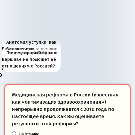
Анатомия уступки: как
Россия потеряла лучшие
Большевики
Киевская марионетка
В России назрели
Миграционный пожар
Россия начинает
Россия зимой 1904
Русская нация вчера и
Почему правый крах в
рыбопромысловые
отличаются от «Яблока»
Запада рассказала о
перемены: 15 шагов к
Европы
сбрасывать балласт
года: первые уступки во
сегодня
Варшаве не поможет её
районы Баренцева
тем, что они -
«переобувании» хозяев
суверенной экономике
Анкориджа
внутренней политике
отношениям с Россией?
моря
победители
Медицинская реформа в России (известная
как «оптимизация здравоохранения»)
непрерывно продолжается с 2010 года по
настоящее время. Как Вы оцениваете
результаты этой реформы?
На отлично