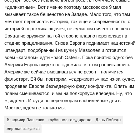
«деликатные». Вот именно поэтому московское 9 мая
вызывает такое бешенство на Западе. Мало того, что там
мечтают переписать историю, так ещё и современность, с
историей перекликающаяся, не сулит им ничего хорошего.
Бряцание оружием на той стороне плавно переползает в
стадию прицеливания. Снова Европа поднимает нацистский
штандарт, подобранный из кучи у Мавзолея и готовится
всем «кагалом» идти «nach Osten». Пока понятно одно: без
Америки Европа жидко не сдюжила, в этом расписавшись.
Америке же сейчас вмешиваться не резон – получится
фальстарт. Ей бы, повторим, «сдерживать» нас из-за кулис,
продлевая Европе безъядерную фазу конфликта. Опять им
планы смешиваются, и мы на полкорпуса впереди. Ну, что
ж, ждём-с. И судя по переговорам в юбилейные дни в
Москве, ждём не только мы.
Владимир Павленко
глубинное государство
День Победы
мировая закулиса