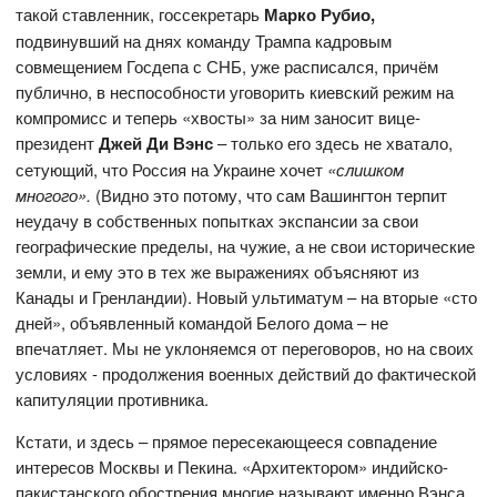
такой ставленник, госсекретарь
Марко Рубио,
подвинувший на днях команду Трампа кадровым
совмещением Госдепа с СНБ, уже расписался, причём
публично, в неспособности уговорить киевский режим на
компромисс и теперь «хвосты» за ним заносит вице-
президент
Джей Ди Вэнс
– только его здесь не хватало,
сетующий, что Россия на Украине хочет
«слишком
многого».
(Видно это потому, что сам Вашингтон терпит
неудачу в собственных попытках экспансии за свои
географические пределы, на чужие, а не свои исторические
земли, и ему это в тех же выражениях объясняют из
Канады и Гренландии). Новый ультиматум – на вторые «сто
дней», объявленный командой Белого дома – не
впечатляет. Мы не уклоняемся от переговоров, но на своих
условиях - продолжения военных действий до фактической
капитуляции противника.
Кстати, и здесь – прямое пересекающееся совпадение
интересов Москвы и Пекина. «Архитектором» индийско-
пакистанского обострения многие называют именно Вэнса,