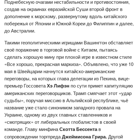
Поднебесную очагами нестабильности и противостояния,
создав на окраинах евразийской Суши второй фронт в
дополнение к морскому, развернутому вдоль китайского
побережья от Японии и Южной Кореи до Филиппин и далее,
до Австралии.
Такими геополитическими игрищами Вашингтон обставляет
своё поражение в торговой войне с Китаем, пытаясь
сделать хорошую мину при плохой игре в известном стиле
«Все хорошо, прекрасная маркиза». Объявлено, что уже 10
мая в Швейцарии начнутся китайско-американские
переговоры, на которых глава делегации из Пекина, вице-
премьер Госсовета
Хэ Лифэн
по сути примет капитуляцию
американских переговорщиков. Трамп смягчает этот «удар
судьбы», поручая миссию в Альпийской республике, чьё
название уже стало синонимом западного провала на
Украине, одному из двух главных ставленников и
«смотрящих» от либеральных глобалистов в своей
команде. Главу минфина
Скотта Бессента
в
сопровождении торгпреда
Джеймисона Грира.
Другой