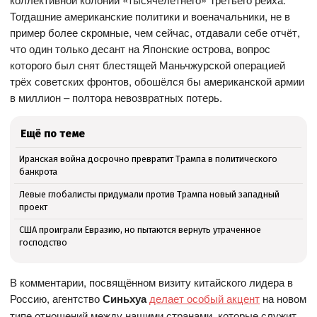
Тогдашние американские политики и военачальники, не в
пример более скромные, чем сейчас, отдавали себе отчёт,
что один только десант на Японские острова, вопрос
которого был снят блестящей Маньчжурской операцией
трёх советских фронтов, обошёлся бы американской армии
в миллион – полтора невозвратных потерь.
Ещё по теме
Иранская война досрочно превратит Трампа в политического
банкрота
Левые глобалисты придумали против Трампа новый западный
проект
США проиграли Евразию, но пытаются вернуть утраченное
господство
В комментарии, посвящённом визиту китайского лидера в
Россию, агентство
Синьхуа
делает особый акцент
на новом
типе отношений между нашими странами, которые служит