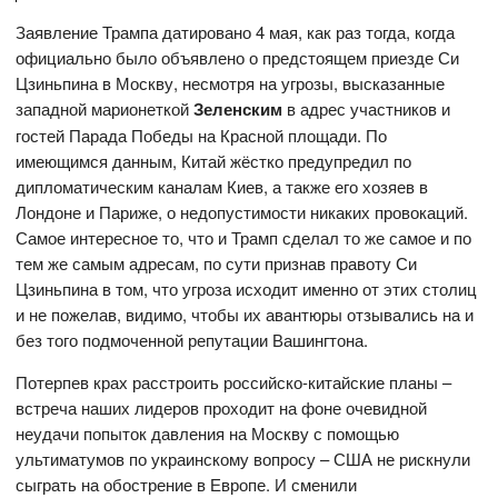
Заявление Трампа датировано 4 мая, как раз тогда, когда
официально было объявлено о предстоящем приезде Си
Цзиньпина в Москву, несмотря на угрозы, высказанные
западной марионеткой
Зеленским
в адрес участников и
гостей Парада Победы на Красной площади. По
имеющимся данным, Китай жёстко предупредил по
дипломатическим каналам Киев, а также его хозяев в
Лондоне и Париже, о недопустимости никаких провокаций.
Самое интересное то, что и Трамп сделал то же самое и по
тем же самым адресам, по сути признав правоту Си
Цзиньпина в том, что угроза исходит именно от этих столиц
и не пожелав, видимо, чтобы их авантюры отзывались на и
без того подмоченной репутации Вашингтона.
Потерпев крах расстроить российско-китайские планы –
встреча наших лидеров проходит на фоне очевидной
неудачи попыток давления на Москву с помощью
ультиматумов по украинскому вопросу – США не рискнули
сыграть на обострение в Европе. И сменили