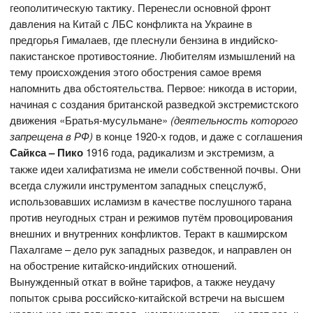
геополитическую тактику. Перенесли основной фронт
давления на Китай с ЛБС конфликта на Украине в
предгорья Гималаев, где плеснули бензина в индийско-
пакистанское противостояние. Любителям измышлений на
тему происхождения этого обострения самое время
напомнить два обстоятельства. Первое: никогда в истории,
начиная с создания британской разведкой экстремистского
движения «Братья-мусульмане»
(деятельность которого
запрещена в РФ)
в конце 1920-х годов, и даже с соглашения
Сайкса – Пико
1916 года, радикализм и экстремизм, а
также идеи халифатизма не имели собственной почвы. Они
всегда служили инструментом западных спецслужб,
использовавших исламизм в качестве послушного тарана
против неугодных стран и режимов путём провоцирования
внешних и внутренних конфликтов. Теракт в кашмирском
Пахалгаме – дело рук западных разведок, и направлен он
на обострение китайско-индийских отношений.
Вынужденный откат в войне тарифов, а также неудачу
попыток срыва российско-китайской встречи на высшем