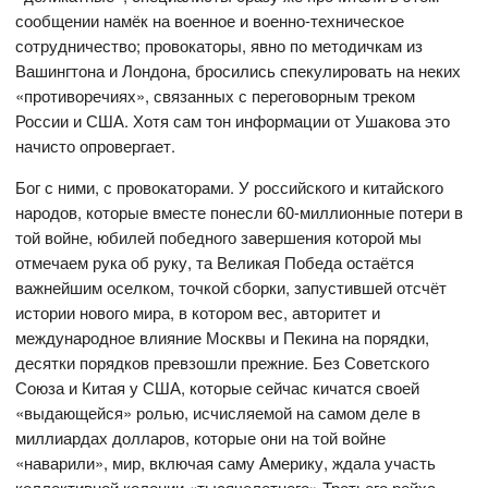
сообщении намёк на военное и военно-техническое
сотрудничество; провокаторы, явно по методичкам из
Вашингтона и Лондона, бросились спекулировать на неких
«противоречиях», связанных с переговорным треком
России и США. Хотя сам тон информации от Ушакова это
начисто опровергает.
Бог с ними, с провокаторами. У российского и китайского
народов, которые вместе понесли 60-миллионные потери в
той войне, юбилей победного завершения которой мы
отмечаем рука об руку, та Великая Победа остаётся
важнейшим оселком, точкой сборки, запустившей отсчёт
истории нового мира, в котором вес, авторитет и
международное влияние Москвы и Пекина на порядки,
десятки порядков превзошли прежние. Без Советского
Союза и Китая у США, которые сейчас кичатся своей
«выдающейся» ролью, исчисляемой на самом деле в
миллиардах долларов, которые они на той войне
«наварили», мир, включая саму Америку, ждала участь
коллективной колонии «тысячелетнего» Третьего рейха.