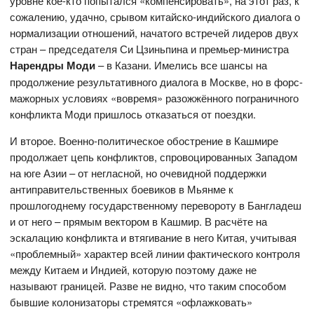
уровне кое-кто попытался «компенсировать», на этот раз, к
сожалению, удачно, срывом китайско-индийского диалога о
нормализации отношений, начатого встречей лидеров двух
стран – председателя Си Цзиньпина и премьер-министра
Нарендры Моди
– в Казани. Имелись все шансы на
продолжение результативного диалога в Москве, но в форс-
мажорных условиях «вовремя» разожжённого пограничного
конфликта Моди пришлось отказаться от поездки.
И второе. Военно-политическое обострение в Кашмире
продолжает цепь конфликтов, спровоцированных Западом
на юге Азии – от негласной, но очевидной поддержки
антиправительственных боевиков в Мьянме к
прошлогоднему государственному перевороту в Бангладеш
и от него – прямым вектором в Кашмир. В расчёте на
эскалацию конфликта и втягивание в него Китая, учитывая
«проблемный» характер всей линии фактического контроля
между Китаем и Индией, которую поэтому даже не
называют границей. Разве не видно, что таким способом
бывшие колонизаторы стремятся «офлажковать»