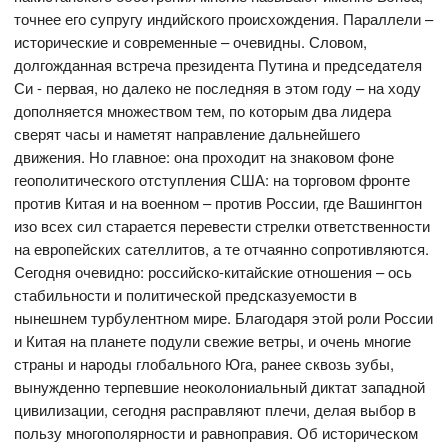
точнее его супругу индийского происхождения. Параллели –
исторические и современные – очевидны. Словом,
долгожданная встреча президента Путина и председателя
Си - первая, но далеко не последняя в этом году – на ходу
дополняется множеством тем, по которым два лидера
сверят часы и наметят направление дальнейшего
движения. Но главное: она проходит на знаковом фоне
геополитического отступления США: на торговом фронте
против Китая и на военном – против России, где Вашингтон
изо всех сил старается перевести стрелки ответственности
на европейских сателлитов, а те отчаянно сопротивляются.
Сегодня очевидно: российско-китайские отношения – ось
стабильности и политической предсказуемости в
нынешнем турбулентном мире. Благодаря этой роли России
и Китая на планете подули свежие ветры, и очень многие
страны и народы глобального Юга, ранее сквозь зубы,
вынужденно терпевшие неоколониальный диктат западной
цивилизации, сегодня расправляют плечи, делая выбор в
пользу многополярности и равноправия. Об историческом