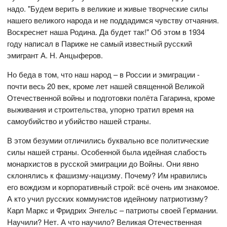
надо. "Будем верить в великие и живые творческие силы
нашего великого народа и не поддадимся чувству отчаяния.
Воскреснет наша Родина. Да будет так!" Об этом в 1934
году написал в Париже не самый известный русский
эмигрант А. Н. Анцыферов.
Но беда в том, что наш народ – в России и эмиграции -
почти весь 20 век, кроме лет нашей священной Великой
Отечественной войны и подготовки полёта Гагарина, кроме
выживания и строительства, упорно тратил время на
самоубийство и убийство нашей страны.
В этом безумии отличились буквально все политические
силы нашей страны. Особенной была идейная слабость
монархистов в русской эмиграции до Войны. Они явно
склонялись к фашизму-нацизму. Почему? Им нравились
его вождизм и корпоративный строй: всё очень им знакомое.
А кто учил русских коммунистов идейному патриотизму?
Карл Маркс и Фридрих Энгельс – патриоты своей Германии.
Научили? Нет. А что научило? Великая Отечественная