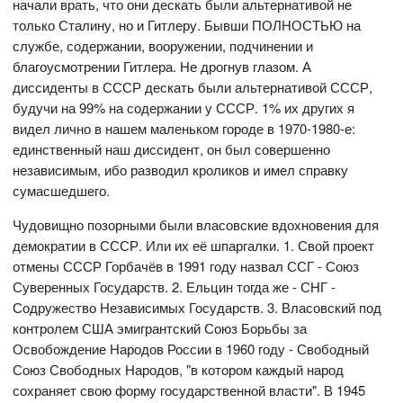
начали врать, что они дескать были альтернативой не
только Сталину, но и Гитлеру. Бывши ПОЛНОСТЬЮ на
службе, содержании, вооружении, подчинении и
благоусмотрении Гитлера. Не дрогнув глазом. А
диссиденты в СССР дескать были альтернативой СССР,
будучи на 99% на содержании у СССР. 1% их других я
видел лично в нашем маленьком городе в 1970-1980-е:
единственный наш диссидент, он был совершенно
независимым, ибо разводил кроликов и имел справку
сумасшедшего.
Чудовищно позорными были власовские вдохновения для
демократии в СССР. Или их её шпаргалки. 1. Свой проект
отмены СССР Горбачёв в 1991 году назвал ССГ - Союз
Суверенных Государств. 2. Ельцин тогда же - СНГ -
Содружество Независимых Государств. 3. Власовский под
контролем США эмигрантский Союз Борьбы за
Освобождение Народов России в 1960 году - Свободный
Союз Свободных Народов, "в котором каждый народ
сохраняет свою форму государственной власти". В 1945