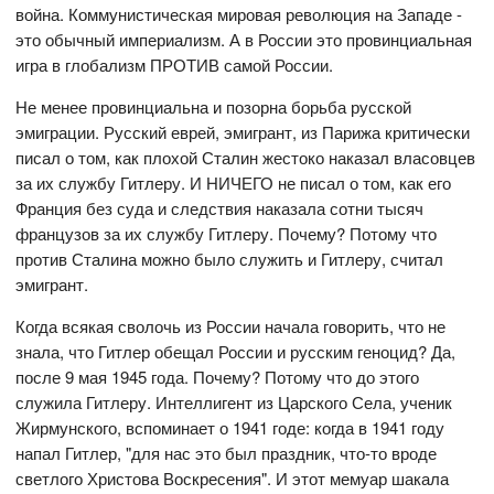
война. Коммунистическая мировая революция на Западе -
это обычный империализм. А в России это провинциальная
игра в глобализм ПРОТИВ самой России.
Не менее провинциальна и позорна борьба русской
эмиграции. Русский еврей, эмигрант, из Парижа критически
писал о том, как плохой Сталин жестоко наказал власовцев
за их службу Гитлеру. И НИЧЕГО не писал о том, как его
Франция без суда и следствия наказала сотни тысяч
французов за их службу Гитлеру. Почему? Потому что
против Сталина можно было служить и Гитлеру, считал
эмигрант.
Когда всякая сволочь из России начала говорить, что не
знала, что Гитлер обещал России и русским геноцид? Да,
после 9 мая 1945 года. Почему? Потому что до этого
служила Гитлеру. Интеллигент из Царского Села, ученик
Жирмунского, вспоминает о 1941 годе: когда в 1941 году
напал Гитлер, "для нас это был праздник, что-то вроде
светлого Христова Воскресения". И этот мемуар шакала