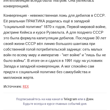
Интеллигенция всегда была театром. Она увлеклась
конвергенцией.
Конвергенция - невежественная ложь для дебилов в СССР.
Её реальная ПРАКТИКА родилась ещё в западной
"социальной политике" 1870-х годов, Первой мировой войне,
доктрине Кейнса и курсе Рузвельта. А для позднего СССР
это была формула капитуляции дебилов. Последние 30 лет
своей жизни СССР вёл линию большого шантажа при
собственной голой потребительской заднице: сеть малых
войн по всему миру и императив - "нет войне" и "лишь бы не
было войны". В итоге он и сдался в 1991 году на условиях
Запада и западной конвергенции. А мог спокойно сам
придти к социальной политике без самоубийства и
миллионов жертв.
Источник:
REX
Подписывайтесь на наш канал в
Telegram
или в
Дзен
.
Будьте всегда в курсе главных событий дня.