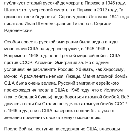
публикует старый русский демократ в Париже в 1946 году.
Шакал этот умер своей смертью в Париже в 2012 году, "в
одиночестве и бедности". Справедливо. Летом же 1941 года
писатель Иван Шмелёв сравнил Гитлера с Сергием
Радонежским.
Особая совесть русской эмиграции была видна в годы
монополии США на ядерное оружие, в 1945-1949 гг.
Например - 1948 год: план Третьей мировой войны США
против СССР. Атомной. Эмиграция за. Но с одним
условием: не расчленять Россию. Убивать, как Хиросиму,
можно. А расчленять нельзя. Лжецы. Магия атомной бомбы
США была очень велика. Русский эмигрант еврейского
происхождения писал в США в 1948 году, что с Исламом
(так, с большой буквы) надо бороться атомной бомбой. Всё
думаю: а если бы Сталин не сделал атомную бомбу СССР
в 1949 году, они в США наверняка сошли бы с ума от
желания применить свою атомную монополию.
После Войны, поступив на содержание США, власовцы