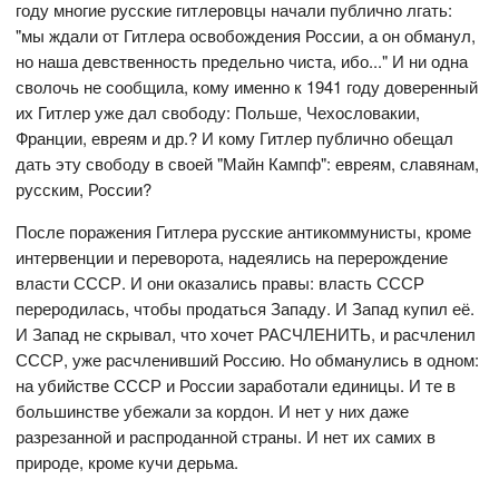
году многие русские гитлеровцы начали публично лгать:
"мы ждали от Гитлера освобождения России, а он обманул,
но наша девственность предельно чиста, ибо..." И ни одна
сволочь не сообщила, кому именно к 1941 году доверенный
их Гитлер уже дал свободу: Польше, Чехословакии,
Франции, евреям и др.? И кому Гитлер публично обещал
дать эту свободу в своей "Майн Кампф": евреям, славянам,
русским, России?
После поражения Гитлера русские антикоммунисты, кроме
интервенции и переворота, надеялись на перерождение
власти СССР. И они оказались правы: власть СССР
переродилась, чтобы продаться Западу. И Запад купил её.
И Запад не скрывал, что хочет РАСЧЛЕНИТЬ, и расчленил
СССР, уже расчленивший Россию. Но обманулись в одном:
на убийстве СССР и России заработали единицы. И те в
большинстве убежали за кордон. И нет у них даже
разрезанной и распроданной страны. И нет их самих в
природе, кроме кучи дерьма.