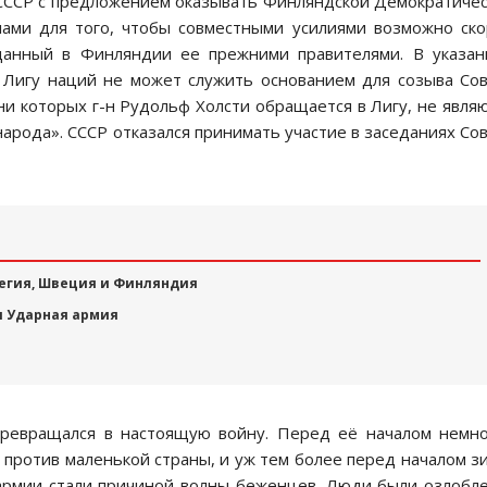
ву СССР с предложением оказывать Финляндской Демократиче
лами для того, чтобы совместными усилиями возможно ск
данный в Финляндии ее прежними правителями. В указа
 Лигу наций не может служить основанием для созыва Со
ени которых г-н Рудольф Холсти обращается в Лигу, не явля
рода». СССР отказался принимать участие в заседаниях Со
вегия, Швеция и Финляндия
я Ударная армия
ревращался в настоящую войну. Перед её началом немно
против маленькой страны, и уж тем более перед началом з
армии стали причиной волны беженцев. Люди были озлобл