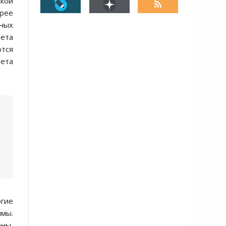
ской
орее
нных
вета
ются
вета
гие
имы.
ены,