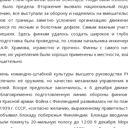
 было предела. Вторжение вызвало национальный подъ
ению, все выступали за оборону и надеялись на вмешатель
нов от границы заметно усложнил организацию движени
шихся по лесным и болотным дефиле. Самым важным учас
решеек. Здесь финнам удалось создать широкое и глуб
подготовка была проведена, по словам начальника инжене
 А.Ф. Храмова, «грамотно и прочно». Финны с самого на
не, их укрепления были хорошо применены к местности, во
ешительно.
вень командно-штабной культуры высшего руководства Р
спечило её оружием, но качество механизма управления 
телей. Вскоре предполье закончилось, к 6 декабря движ
заблаговременно подготовленную линию обороны финнов
я Красной армии. Война с Финляндией развивалась не по пла
1939 г. СССР, «согласно желанию, выраженному правительс
 объявил блокаду побережья Финляндии. Блокада вводила
ыли покинуть 20-мильную полосу до 12:00 9 декабря. Мор