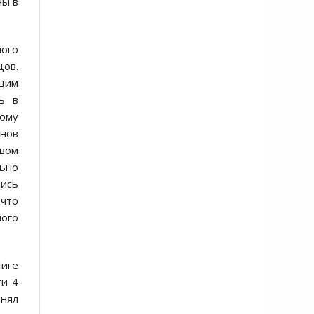
ны в
ого
цов.
ящим
ь в
кому
онов
вом
льно
лись
 что
ного
Лиге
ги 4
инял