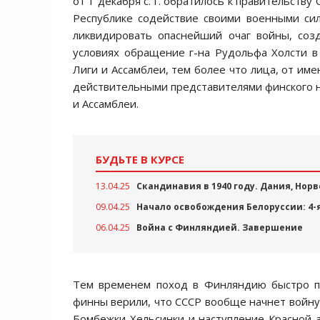
от 1 декабря с. г. обратилось к правительст
Республике содействие своими военными си
ликвидировать опаснейший очаг войны, соз
условиях обращение г-на Рудольфа Холсти в
Лиги и Ассамблеи, тем более что лица, от им
действительными представителями финского на
и Ассамблеи.
БУДЬТЕ В КУРСЕ
13.04.25
Скандинавия в 1940 году. Дания, Нор
09.04.25
Начало освобождения Белоруссии: 4-
06.04.25
Война с Финляндией. Завершение
Тем временем поход в Финляндию быстро п
финны верили, что СССР вообще начнет войну 
Бомбежки Хельсинки и наступление Красной 