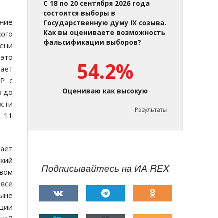
С 18 по 20 сентября 2026 года
состоятся выборы в
ение
Государственную думу IX созыва.
Как вы оцениваете возможность
кого
фальсификации выборов?
мени
 это
54.2%
нает
СР с
Оцениваю как высокую
и до
лсти
Результаты
а 11
жает
ский
Подписывайтесь на ИА REX
вом
 все
ныне
ации