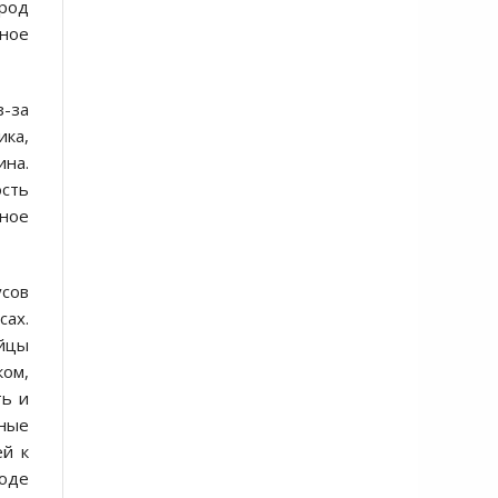
арод
ное
з-за
ика,
на.
ость
ное
усов
сах.
ойцы
ком,
ть и
ьные
ей к
ходе