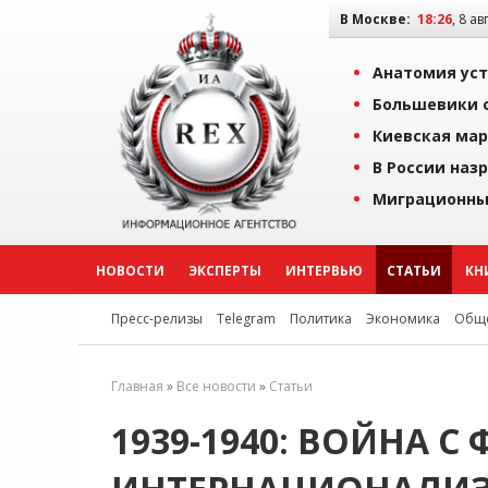
В Москве:
18:26
, 8 ав
Анатомия уст
Большевики о
Киевская мар
В России наз
Миграционны
НОВОСТИ
ЭКСПЕРТЫ
ИНТЕРВЬЮ
СТАТЬИ
КН
Пресс-релизы
Telegram
Политика
Экономика
Обще
Главная
»
Все новости
»
Статьи
1939-1940: ВОЙНА 