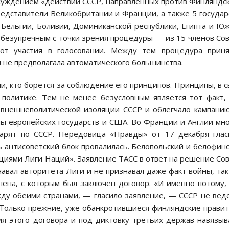
суждением «действий СССР, направленных против Финляндс
редставители Великобритании и Франции, а также 5 государ
 Бельгии, Боливии, Доминиканской республики, Египта и Ю
 безупречным с точки зрения процедуры — из 15 членов Со
 от участия в голосовании. Между тем процедура приня
 не предполагала автоматического большинства.
, кто борется за соблюдение его принципов. Принципы, в 
политике. Тем не менее безусловным является тот факт,
 внешнеполитической изоляции СССР и облегчало кампани
ы европейских государств и США. Во Франции и Англии мн
арят по СССР. Передовица «Правды» от 17 декабря глас
 антисоветский блок провалилась. Белопольский и белофин
циями Лиги Наций». Заявление ТАСС в ответ на решение Со
авал авторитета Лиги и не признавал даже факт войны, так
нена, с которым был заключен договор. «И именно потому,
ду обеими странами, — гласило заявление, — СССР не вед
 Только прежние, уже обанкротившиеся финляндские прави
ия этого договора и под диктовку третьих держав навязы