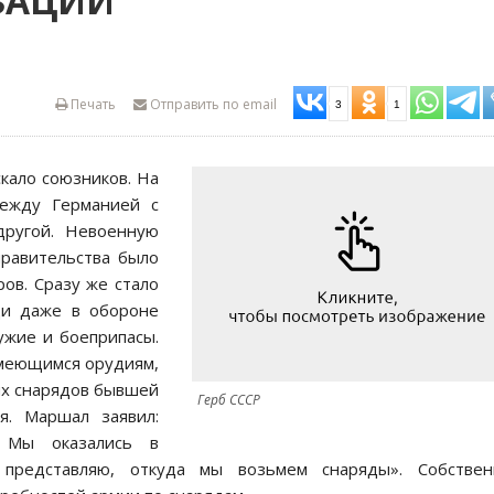
ЗАЦИИ
Печать
Отправить по email
3
1
кало союзников. На
между Германией с
другой. Невоенную
равительства было
ов. Сразу же стало
щи даже в обороне
ужие и боеприпасы.
имеющимся орудиям,
ых снарядов бывшей
Герб СССР
я. Маршал заявил:
 Мы оказались в
 представляю, откуда мы возьмем снаряды». Собствен