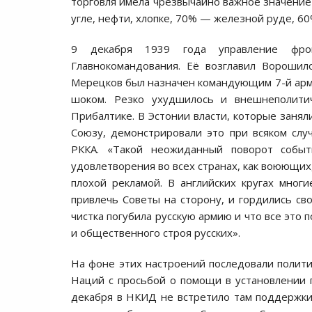
торговля имела чрезвычайно важное значение
угле, нефти, хлопке, 70% — железной руде, 6
9 декабря 1939 года управление фрон
Главнокомандования. Её возглавил Ворошил
Мерецков был назначен командующим 7-й арм
шоком. Резко ухудшилось и внешнеполити
Прибалтике. В Эстонии власти, которые зан
Союзу, демонстрировали это при всяком слу
РККА. «Такой неожиданный поворот собы
удовлетворения во всех странах, как воюющих
плохой рекламой. В английских кругах мног
привлечь Советы на сторону, и гордились с
чистка погубила русскую армию и что все это
и общественного строя русских».
На фоне этих настроений последовали полит
Наций с просьбой о помощи в установлении 
декабря в НКИД не встретило там поддержки