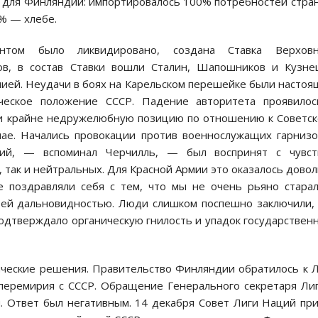
 для Финляндии: импортировалось 100% потребностей стра
0% — хлебе.
том было ликвидировано, создана Ставка Верховн
ов, в состав Ставки вошли Сталин, Шапошников и Кузне
ией. Неудачи в боях на Карельском перешейке были насто
ческое положение СССР. Падение авторитета проявилос
яли крайне недружелюбную позицию по отношению к Советс
чае. Начались провокации против военнослужащих гарниз
тий, — вспоминал Черчилль, — был воспринят с чувст
, так и нейтральных. Для Красной Армии это оказалось дово
ие поздравляли себя с тем, что мы не очень рьяно стара
воей дальновидностью. Люди слишком поспешно заключили,
 подтверждало органическую гнилость и упадок государствен
ические решения. Правительство Финляндии обратилось к 
перемирия с СССР. Обращение Генерального секретаря Ли
. Ответ был негативным. 14 декабря Совет Лиги Наций пр