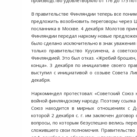
производство удовлетворяло от 1/6 до 1/5 по
В правительстве Финляндии теперь все поним
предложить возобновить переговоры через 
посланника в Москве. 4 декабря Молотов при
Финляндии передал наркому новые предложени
было сделано исключительно в знак уважения
только правительство Куусинена, а советс
Финляндией. Это был отказ. «Жребий брошен,
конца». 3 декабря по инициативе своего пр
выступил с инициативой о созыве Совета Ли
декабря.
Наркоминдел протестовал: «Советский Союз 
войной финляндскому народу. Поэтому ссылка н
Союз находится в мирных отношениях с Де
которой 2 декабря с. г. им заключен догово
вопросы, по которым безуспешно велись пере
сложившего свои полномочия. Правительство