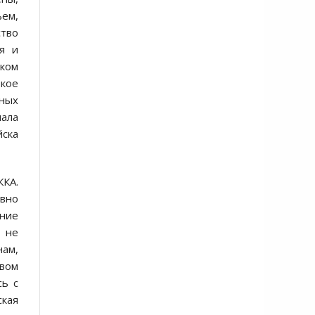
ем,
ство
я и
тком
окое
рных
чала
йска
ККА.
явно
ение
 не
нам,
твом
сь с
ская