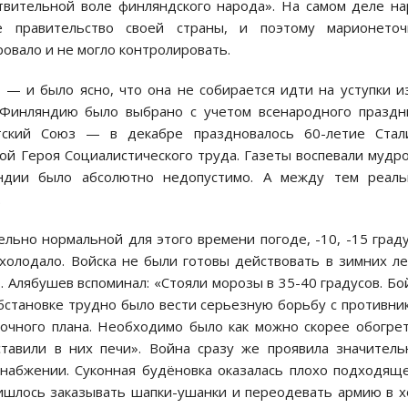
твительной воле финляндского народа». На самом деле н
 правительство своей страны, и поэтому марионеточ
ровало и не могло контролировать.
— и было ясно, что она не собирается идти на уступки и
 Финляндию было выбрано с учетом всенародного праздн
тский Союз — в декабре праздновалось 60-летие Стали
ой Героя Социалистического труда. Газеты воспевали мудр
ндии было абсолютно недопустимо. А между тем реаль
.
льно нормальной для этого времени погоде, -10, -15 град
холодало. Войска не были готовы действовать в зимних ле
. Алябушев вспоминал: «Стояли морозы в 35-40 градусов. Б
обстановке трудно было вести серьезную борьбу с противни
точного плана. Необходимо было как можно скорее обогре
ставили в них печи». Война сразу же проявила значител
снабжении. Суконная будёновка оказалась плохо подходящ
ришлось заказывать шапки-ушанки и переодевать армию в 