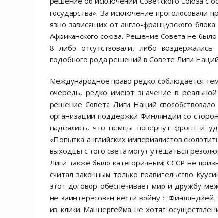
решение об исключении Советского Союза с о
государства». За исключение проголосовали п
явно зависящих от англо-французского блока:
Африканского союза. Решение Совета не было
8 либо отсутствовали, либо воздержались
подобного рода решений в Совете Лиги Наций
Международное право редко соблюдается теми
очередь, редко имеют значение в реальной 
решение Совета Лиги Наций способствовало
организации поддержки Финляндии со сторон
надеялись, что немцы повернут фронт и уд
«Попытка английских империалистов сколотить
выходцы с того света могут утешаться резолю
Лиги также было категоричным: СССР не призн
считал законным только правительство Кууси
этот договор обеспечивает мир и дружбу меж
не заинтересован вести войну с Финляндией.
из клики Маннергейма не хотят осуществлен