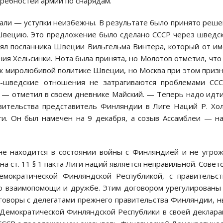
требностей армии по снарядам.
али — уступки неизбежны. В результате было принято реш
Швецию. Это предложение было сделано СССР через шведс
нял посланника Швеции Вильгельма Винтера, который от и
я Хельсинки. Нота была принята, но Молотов отметил, что
 к миролюбивой политике Швеции, но Москва при этом приз
ко-шведские отношения не затрагиваются проблемами СС
 — отметил в своем дневнике Майский. — Теперь надо идт
авительства представитель Финляндии в Лиге Наций Р. Хо
ги. Он был намечен на 9 декабря, а созыв Ассамблеи — н
не находится в состоянии войны с Финляндией и не угро
а ст. 11 § 1 пакта Лиги наций является неправильной. Совет
мократической Финляндской Республикой, с правительст
р о взаимопомощи и дружбе. Этим договором урегулированы
говоры с делегатами прежнего правительства Финляндии, 
 Демократической Финляндской Республики в своей деклар