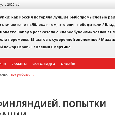
густа 2026, сб
упки: как Россия потеряла лучшие рыбопромысловые ра
тличаются от «Яблока» тем, что они - победители /
Влад
ионетка Запада рассказала о «переобувании» хозяев /
Вл
рели перемены: 15 шагов к суверенной экономике /
Михаи
й пожар Европы /
Ксения Смертина
ИГИ
СЮЖЕТЫ
ФОТО/ВИДЕО
ОНЛАЙН
ство
Все рубрики →
С ФИНЛЯНДИЕЙ. ПОПЫТКИ