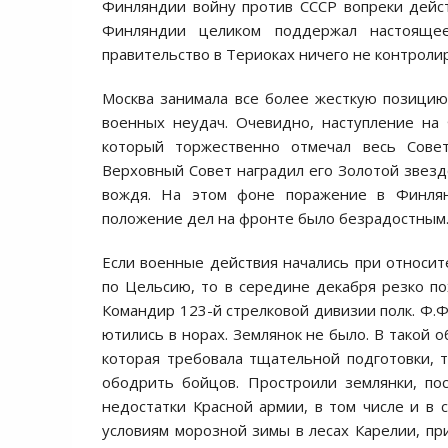
Финляндии войну против СССР вопреки дейс
Финляндии целиком поддержал настоящее
правительство в Териоках ничего не контроли
Москва занимала все более жесткую позицию 
военных неудач. Очевидно, наступление на
который торжественно отмечал весь Сове
Верховный Совет наградил его Золотой звезд
вождя. На этом фоне поражение в Финля
положение дел на фронте было безрадостным
Если военные действия начались при относите
по Цельсию, то в середине декабря резко по
Командир 123-й стрелковой дивизии полк. Ф.Ф
ютились в норах. Землянок не было. В такой 
которая требовала тщательной подготовки, 
ободрить бойцов. Простроили землянки, по
недостатки Красной армии, в том числе и в 
условиям морозной зимы в лесах Карелии, п