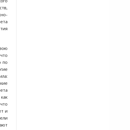
кого
ств,
жно-
вета
тия
свою
 что
ю по
огие
ила:
ские
вета
 как
 что
ет и
тели
вают