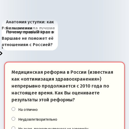
Анатомия уступки: как
Россия потеряла лучшие
Большевики
Киевская марионетка
В России назрели
Миграционный пожар
Россия начинает
Россия зимой 1904
Русская нация вчера и
Почему правый крах в
рыбопромысловые
отличаются от «Яблока»
Запада рассказала о
перемены: 15 шагов к
Европы
сбрасывать балласт
года: первые уступки во
сегодня
Варшаве не поможет её
районы Баренцева
тем, что они -
«переобувании» хозяев
суверенной экономике
Анкориджа
внутренней политике
отношениям с Россией?
моря
победители
Медицинская реформа в России (известная
как «оптимизация здравоохранения»)
непрерывно продолжается с 2010 года по
настоящее время. Как Вы оцениваете
результаты этой реформы?
На отлично
Неудовлетворительно
Не знаю, поскольку процесс не завершён