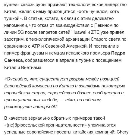
кущей» сквозь зубы признают технологическое лидерство
Китая, желая к нему приобщиться «хоть чучелом, хоть
тушкой». В статье, кстати, в связи с этим деликатно
напомнили, что отказ от взаимодействия с Пекином по
линии 5G после запретов сетей Huawei и ZTE уже привёл,
заострим, к технологической архаизации Старого света по
сравнению с АТР и Северной Америкой. И поставили в
пример французам и немцам испанского премьера
Педро
Санчеса,
собравшегося в апреле в турне с посещением
Китая и Вьетнама.
«Очевидно, что существует разрыв между позицией
Европейской комиссии по Китаю и взглядами некоторых
европейских стран, европейского бизнес-сообщества и
проницательных людей», — едко, но поделом,
резюмируют авторы
GT
.
В качестве зеркально обратных примеров такой
«(не)брюссельской проницательности» упоминаются
успешные европейские проекты китайских компаний: Chery