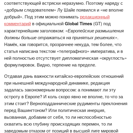
соответствующей встряски неразумно. Поэтому наряду с
«добрым следователем» Лу Шайе появился и «не вполне
добрый». Под этим можно понимать
редакционный
комментарий
в официальной
Global
Times
(GT) под
характернейшим заголовком:
«
Европейские размышления
должны больше отражаться на принятых решениях»
.
Намёк, как говорится, прозрачнее некуда, тем более, что
статья написана текстом «телеграфного» императива, и в
ней полностью отсутствует дипломатическая «округлость»
формулировок. Видно, терпение на пределе.
Отдавая дань важности китайско-европейских отношений
при нынешней международной динамике, редакция
задалась закономерным вопросом: а понимают ли эту
остроту в Европе? И коль скоро явно не вполне, то что за
этим стоит? Верноподданнические рудименты преклонения
перед Вашингтоном? Или политическая инерция,
вызванная, добавим от себя, то ли неспособностью
охватить всю глубину происходящих перемен, то ли
заведомым отказом от позиций в высшей лиге мировой