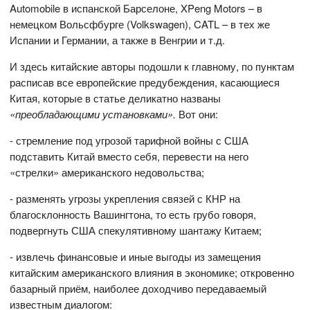
Automobile в испанской Барселоне, XPeng Motors – в
немецком Вольсфбурге (Volkswagen), CATL – в тех же
Испании и Германии, а также в Венгрии и т.д.
И здесь китайские авторы подошли к главному, по пунктам
расписав все европейские предубеждения, касающиеся
Китая, которые в статье деликатно названы
«преобладающими установками».
Вот они:
- стремление под угрозой тарифной войны с США
подставить Китай вместо себя, перевести на него
«стрелки» американского недовольства;
- разменять угрозы укрепления связей с КНР на
благосклонность Вашингтона, то есть грубо говоря,
подвергнуть США спекулятивному шантажу Китаем;
- извлечь финансовые и иные выгоды из замещения
китайским американского влияния в экономике; откровенно
базарный приём, наиболее доходчиво передаваемый
известным диалогом: