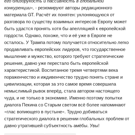
его близорукость и пассивность в глобальной
конкуренции»,
- резюмируют авторы редакционного
материала GT. Расчёт их понятен: уклоняющуюся от
разговора по существу взаимных интересов Европу может
быть удастся пронять хотя бы апелляцией к европейской
гордости. Однако, похоже, что и её уже в Европе не
осталось. У Трампа потому получается относительно легко
продавливать европейских лидеров, что государственное
мышление и мужество, которого требуют стратегические
решения, давно уже перестало быть европейской
характеристикой. Воспитанное тремя четвертями века
пораженчество и иждивенчество трудно понять стране и
цивилизации, которая за это самое время совершила
немыслимый рывок вперёд, стала автором настоящего
чуда, и не только в экономике. Именно поэтому попытки
диалога Пекина со Старым светом всё более напоминают
«глас вопиющего в пустыне». Трудно добиваться
стратегического диалога в решении глобальных проблем от
давно утратившей субъектность амёбы. Увы!