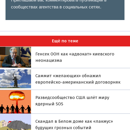
сообществах агентства в социальных сетях.
Ещё по теме
Генсек ООН как «адвокат» киевского
неонацизма
Саммит «желающих» обнажил
европейско-американский договорняк
Разведсообщество США шлёт миру
ядерный SOS
Скандал в Белом доме как «лакмус»
будущих грозных событий