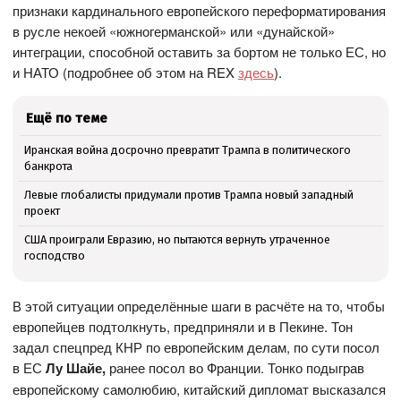
признаки кардинального европейского переформатирования
в русле некоей «южногерманской» или «дунайской»
интеграции, способной оставить за бортом не только ЕС, но
и НАТО (подробнее об этом на REX
здесь
).
Ещё по теме
Иранская война досрочно превратит Трампа в политического
банкрота
Левые глобалисты придумали против Трампа новый западный
проект
США проиграли Евразию, но пытаются вернуть утраченное
господство
В этой ситуации определённые шаги в расчёте на то, чтобы
европейцев подтолкнуть, предприняли и в Пекине. Тон
задал спецпред КНР по европейским делам, по сути посол
в ЕС
Лу Шайе,
ранее посол во Франции. Тонко подыграв
европейскому самолюбию, китайский дипломат высказался