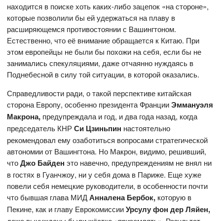
находится в поиске хоть каких-либо зацепок «на стороне»,
которые позволили бы ей удержаться на плаву в
расширяющемся противостоянии с Вашингтоном.
Естественно, что её внимание обращается к Китаю. При
этом европейцы не были бы похожи на себя, если бы не
занимались спекуляциями, даже отчаянно нуждаясь в
Поднебесной в силу той ситуации, в которой оказались.
Справедливости ради, о такой перспективе китайская
сторона Европу, особенно президента Франции
Эммануэля
Макрона,
предупреждала и год, и два года назад, когда
председатель КНР
Си Цзиньпин
настоятельно
рекомендовал ему озаботиться вопросами стратегической
автономии от Вашингтона. Но Макрон, видимо, решивший,
что
Джо Байден
это навечно, предупреждениям не внял ни
в гостях в Гуанчжоу, ни у себя дома в Париже. Еще хуже
повели себя немецкие руководители, в особенности почти
что бывшая глава МИД
Анналена Бербок,
которую в
Пекине, как и главу Еврокомиссии
Урсулу фон дер Ляйен,
даже вынуждены были жёстко «приземлять». Результат