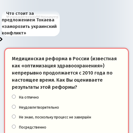
Что стоит за
В России назрели
Миграционный пожар
Россия начинает
Россия зимой 1904
Русская нация вчера и
Почему правый крах в
Место Науру / Науэро в
У сионистского проекта
предложением Токаева
перемены: 15 шагов к
Европы
сбрасывать балласт
года: первые уступки во
сегодня
Варшаве не поможет её
современной истории
появилось украинское
«заморозить украинский
суверенной экономике
Анкориджа
внутренней политике
отношениям с Россией?
Южной Осетии
измерение
конфликт»
Медицинская реформа в России (известная
как «оптимизация здравоохранения»)
непрерывно продолжается с 2010 года по
настоящее время. Как Вы оцениваете
результаты этой реформы?
На отлично
Неудовлетворительно
Не знаю, поскольку процесс не завершён
Посредственно