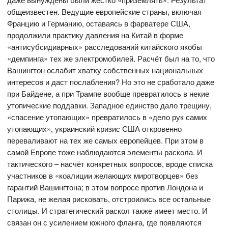
общеизвестен. Ведущие европейские страны, включая
Францию и Германию, оставаясь в фарватере США,
продолжили практику давления на Китай в форме
«антисубсидиарных» расследований китайского якобы
«демпинга» тех же электромобилей. Расчёт был на то, что
Вашингтон ослабит хватку собственных национальных
интересов и даст послабления? Но это не сработало даже
при Байдене, а при Трампе вообще превратилось в некие
утопические поддавки. Западное единство дало трещину,
«спасение утопающих» превратилось в «дело рук самих
утопающих», украинский кризис США откровенно
переваливают на тех же самых европейцев. При этом в
самой Европе тоже наблюдаются элементы раскола. И
тактического – насчёт конкретных вопросов, вроде списка
участников в «коалиции желающих миротворцев» без
гарантий Вашингтона; в этом вопросе против Лондона и
Парижа, не желая рисковать, отстроились все остальные
столицы. И стратегический раскол также имеет место. И
связан он с усилением южного фланга, где появляются