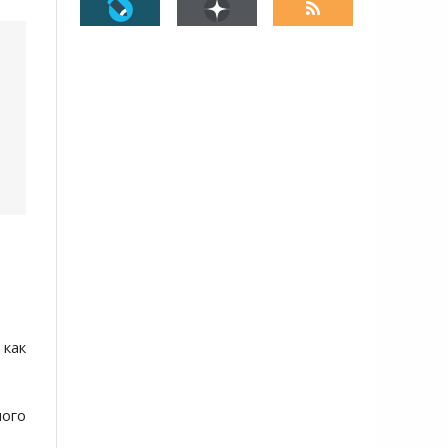
 как
ного