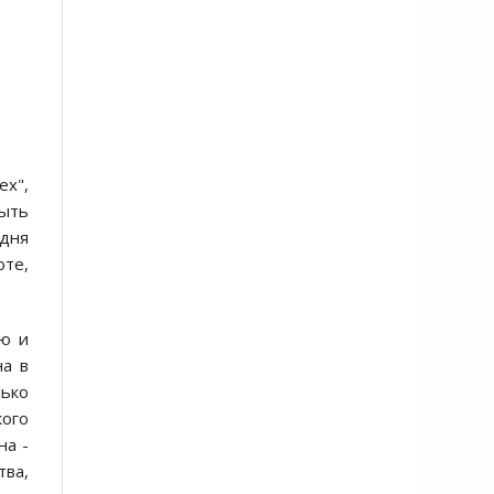
ех",
быть
 дня
те,
ью и
на в
лько
кого
на -
ва,