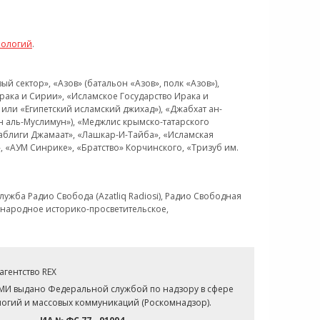
нологий
.
 сектор», «Азов» (батальон «Азов», полк «Азов»),
рака и Сирии», «Исламское Государство Ирака и
или «Египетский исламский джихад»), «Джабхат ан-
н аль-Муслимун»), «Меджлис крымско-татарского
Таблиги Джамаат», «Лашкар-И-Тайба», «Исламская
 «АУМ Синрике», «Братство» Корчинского, «Тризуб им.
ужба Радио Свобода (Azatliq Radiosi), Радио Свободная
ждународное историко-просветительское,
гентство REX
СМИ выдано Федеральной службой по надзору в сфере
огий и массовых коммуникаций (Роскомнадзор).