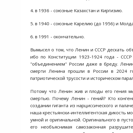
4. в 1936 - союзные Казахстан и Киргизию.
5. в 1940 - союзные Карелию (до 1956) и Молд
6. в 1991 - окончательно.
Вымысел о том, что Ленин и СССР дескать об
ибо по Конституции 1923-1924 года - СССР
"объединением" России даже в бреду. Ленин
смерти Ленина прошли в России в 2024 го
патриотической трусости и историческом пара
Потому что Ленин жив и плоды его гения мы
смертью. Почему Ленин - гений? Кто конген
создании гиганта из нарциссического и палач
наша крестьянски-интеллигентская дикость мо
умной и оригинальной. Оригинального в пусто
его необъяснимая самозаконная разрушит