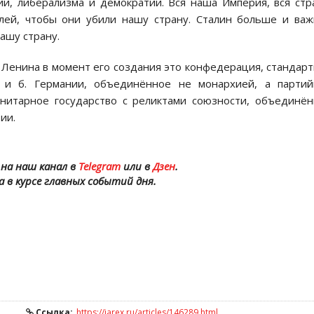
и, либерализма и демократии. Вся наша Империя, вся стр
елей, чтобы они убили нашу страну. Сталин больше и ва
нашу страну.
Р Ленина в момент его создания это конфедерация, стандар
 и б. Германии, объединённое не монархией, а партий
 унитарное государство с реликтами союзности, объединё
ии.
на наш канал в
Telegram
или в
Дзен
.
а в курсе главных событий дня.
Ссылка:
https://iarex.ru/articles/146289.html