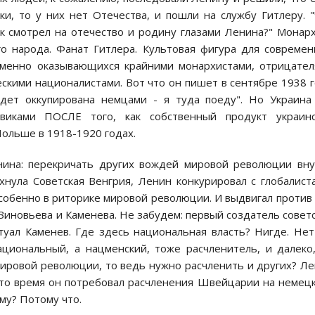
и, то у них нет Отечества, и пошли на службу Гитлеру. 
ик смотрел на отечество и родину глазами Ленина?" Монар
го народа. Фанат Гитлера. Культовая фигура для совреме
менно оказывающихся крайними монархистами, отрицате
скими националистами. Вот что он пишет в сентябре 1938 
удет оккупирована немцами - я туда поеду". Но Украина
виками ПОСЛЕ того, как собственный продукт украинс
ольше в 1918-1920 годах.
ина: перекричать других вождей мировой революции вну
ухнула Советская Венгрия, Ленин конкурировал с глобалист
собенно в риторике мировой революции. И выдвигал против
 Зиновьева и Каменева. Не забудем: первый создатель совет
уал Каменев. Где здесь национальная власть? Нигде. Нет
циональный, а нацменский, тоже расчленитель, и далеко
мировой революции, то ведь нужно расчленить и других? Л
это время он потребовал расчленения Швейцарии на немец
му? Потому что.