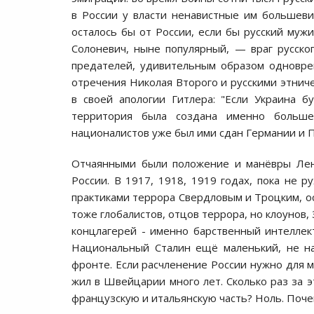
в России у власти ненавистные им большевик
осталось бы от России, если бы русский муж
Солоневич, ныне популярный, — враг русско
предателей, удивительным образом одновре
отречения Николая Второго и русскими этниче
в своей апологии Гитлера: "Если Украина б
территория была создана именно больше
националистов уже был ими сдан Германии и П
Отчаянными были положение и манёвры Лен
России. В 1917, 1918, 1919 годах, пока не р
практиками террора Свердловым и Троцким, о
тоже глобалистов, отцов террора, но клоунов,
концлагерей - именно барственный интеллект
Национальный Сталин ещё маленький, не на
фронте. Если расчленение России нужно для 
жил в Швейцарии много лет. Сколько раз за 
французскую и итальянскую часть? Ноль. Поче