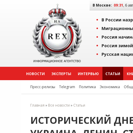
В Москве:
09:31
, 6 ав
В России наз
Миграционны
Россия начин
Россия зимой
Русская наци
НОВОСТИ
ЭКСПЕРТЫ
ИНТЕРВЬЮ
СТАТЬИ
КН
Пресс-релизы
Telegram
Политика
Экономика
Обще
Главная
»
Все новости
»
Статьи
ИСТОРИЧЕСКИЙ ДНЕВ