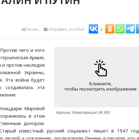
ТАЛИН И ПУТИН
Печать
Отправить по email
1
Против чего и кого
героическая Армия,
 и против наследия
рованной Украины,
х. Эта война будет
о создавалась эта
ажение.
 плацдарм Мировой
Украина. Иллюстрация: ИА REX
охранилась в этом
ственным донором.
Старый известный русский социалист пишет в 1947 год
их людей, к сожалению, последовали Ленину и решили, что 