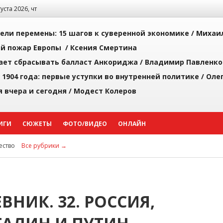
густа 2026, чт
рели перемены: 15 шагов к суверенной экономике /
Михаи
й пожар Европы /
Ксения Смертина
ает сбрасывать балласт Анкориджа /
Владимир Павленко
 1904 года: первые уступки во внутренней политике /
Оле
я вчера и сегодня /
Модест Колеров
ИГИ
СЮЖЕТЫ
ФОТО/ВИДЕО
ОНЛАЙН
ство
Все рубрики →
НИК. 32. РОССИЯ,