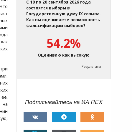
С 18 по 20 сентября 2026 года
"Что
состоятся выборы в
хист
Государственную думу IX созыва.
Как вы оцениваете возможность
нных
фальсификации выборов?
лями
года
54.2%
 как
ких
Оцениваю как высокую
Результаты
три
ами,
 них
ских
 её.
Подписывайтесь на ИА REX
, на
енин
кую,