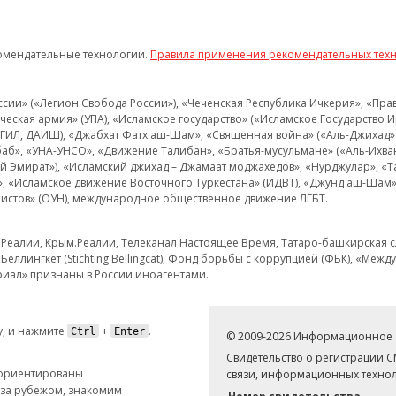
омендательные технологии.
Правила применения рекомендательных тех
и» («Легион Свобода России»), «Чеченская Республика Ичкерия», «Правый
еская армия» (УПА), «Исламское государство» («Исламское Государство И
 ИГИЛ, ДАИШ), «Джабхат Фатх аш-Шам», «Священная война» («Аль-Джихад» 
аб», «УНА-УНСО», «Движение Талибан», «Братья-мусульмане» («Аль-Ихва
кий Эмират»), «Исламский джихад – Джамаат моджахедов», «Нурджулар», «
», «Исламское движение Восточного Туркестана» (ИДВТ), «Джунд аш-Шам»,
истов» (ОУН), международное общественное движение ЛГБТ.
з.Реалии, Крым.Реалии, Телеканал Настоящее Время, Татаро-башкирская сл
Беллингкет (Stichting Bellingcat), Фонд борьбы с коррупцией (ФБК), «Ме
иал» признаны в России иноагентами.
, и нажмите
+
.
Ctrl
Enter
© 2009-2026 Информационное а
Свидетельство о регистрации 
 ориентированы
связи, информационных технол
 за рубежом, знакомим