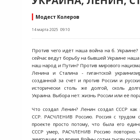
УКРАИНА, ЛЕНИН, С
Модест Колеров
14 марта 2025 09:10
Против чего идёт наша война на б. Украине? 
сейчас ведут борьбу на бывшей Украине наша 
наш народ и Путин? Против мирового нацизма
Ленина и Сталина - гигантской украинизи
созданной за счёт и против России и русски
исторически столь же долгой, сколь долг
Украина. Выбора нет: жизнь России или её пор
Что создал Ленин? Ленин создал СССР как
ССР. РАСЧЛЕНИВ Россию. Россия с трудом с
проекте просто потому, что была его един
СССР умер, РАСЧЛЕНИВ Россию повторно. 
эмиграции: во время Войны сотни тысяч русск