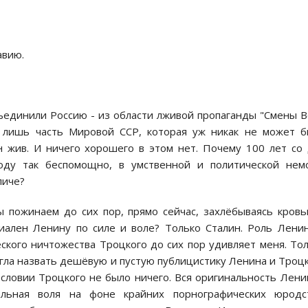
авию.
ъединили Россию - из области лживой пропаганды "Смены В
 лишь часть Мировой ССР, которая уж никак не может 
 жив. И ничего хорошего в этом нет. Почему 100 лет со
ду так беспомощно, в умственной и политической немо
личе?
 пожинаем до сих пор, прямо сейчас, захлёбываясь кров
иален Ленину по силе и воле? Только Сталин. Роль Лени
еского ничтожества Троцкого до сих пор удивляет меня. То
гла назвать дешёвую и пустую публицистику Ленина и Троц
словии Троцкого не было ничего. Вся оригинальность Лени
ельная воля на фоне крайних порнографических юродст