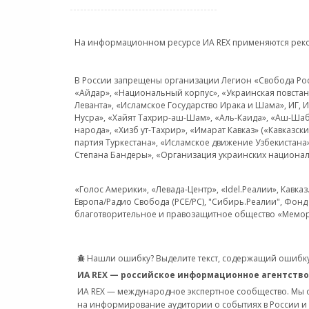
На информационном ресурсе ИА REX применяются рек
В России запрещены организации Легион «Свобода Росси
«Айдар», «Национальный корпус», «Украинская повстанч
Леванта», «Исламское Государство Ирака и Шама», ИГ,
Нусра», «Хайят Тахрир-аш-Шам», «Аль-Каида», «Аш-Шаб
народа», «Хизб ут-Тахрир», «Имарат Кавказ» («Кавказс
партия Туркестана», «Исламское движение Узбекистана
Степана Бандеры», «Организация украинских национал
«Голос Америки», «Левада-Центр», «Idel.Реалии», Кавка
Европа/Радио Свобода (PCE/PC), "Сибирь.Реалии", Фонд 
благотворительное и правозащитное общество «Мемор
Нашли ошибку? Выделите текст, содержащий ошибку
ИА REX — российское информационное агентство
ИА REX — международное экспертное сообщество. Мы
на информирование аудитории о событиях в России и