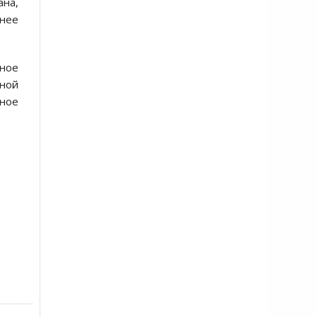
ана,
жнее
тное
ной
нное