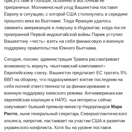
присутствие в Польше, особенно в восточном её
приграничье. Молниеносный уход Вашингтона поставит
Европу в ситуацию, с которой США столкнулись в середине
прошлого века во Вьетнаме. Тогда Франции удалось
заманить американцев в ловушку в Индокитае, когда после
проигранной Первой индокитайской войны Париж уступил
Вашингтону «честь» взять на себя финансовую и военную
поддержку правительства Южного Вьетнама.
Сегодня, похоже, администрация Трампа рассматривает
возможность вернуть «вьетнамский комплимент»
Европейскому союзу. Вашингтон предлагает ЕС тратить 5%
ВВП на оборону, что подразумевает взятие последним на
себя полной ответственности за финансирование и
военную поддержку киевского режима. Антиамериканская
европейская коалиция в НАТО, чьи интересы сейчас
озвучивает бывший премьер-министр Нидерландов
Марк
Рютте
, ныне генеральный секретарь Североатлантического
альянса, напротив, настаивает на участии США в развитии
украинского конфликта. Хотя бы на уровне поставок