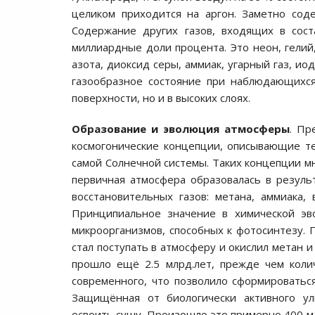
целиком приходится на аргон. Заметно содер
Содержание других газов, входящих в сост
миллиардные доли процента. Это неон, гелий,
азота, диоксид серы, аммиак, угарный газ, и
газообразное состояние при наблюдающихся
поверхности, но и в высоких слоях.
Образование и эволюция атмосферы
. Пр
космогонические концепции, описывающие т
самой Солнечной системы. Таких концепции мн
первичная атмосфера образовалась в резуль
восстановительных газов: метана, аммиака, 
Принципиальное значение в химической эв
микроорганизмов, способных к фотосинтезу. 
стал поступать в атмосферу и окислил метан и 
прошло ещё 2.5 млрд.лет, прежде чем коли
современного, что позволило сформироватьс
Защищённая от биологически активного ул
освоить сушу. Произошло это примерно 400 млн