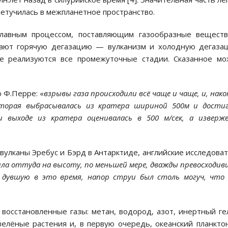
летучилась в межпланетное пространство.
лавным процессом, поставляющим газообразные веществ
ичают горячую дегазацию — вулканизм и холодную дегаза
е реализуются все промежуточные стадии. Сказанное мо
 Ф.Перре: «
взрывы газа происходили всё чаще и чаще, и, нако
оторая выбрасывалась из кратера шириной 500м и дости
 выходе из кратера оценивалась в 500 м/сек, а изверж
 вулканы Эребус и Бэрд в Антарктиде, английские исследова
ила оттуда на высоту, по меньшей мере, дважды превосходи
, дувшую в это время, напор струи был столь могуч, что
восстановленные газы: метан, водород, азот, инертный ге
елёные растения и, в первую очередь, океанский планкт