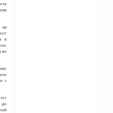
соте
азом
0 км
ысот
а в
сно,
а во
лах:
коло
ся с
этот
— до
мной