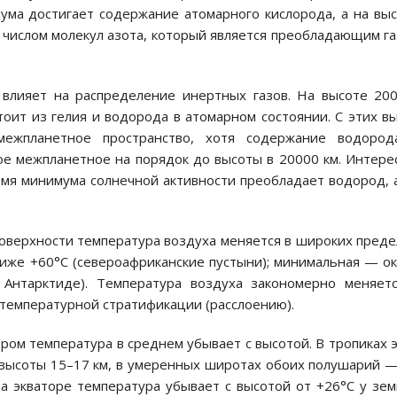
мума достигает содержание атомарного кислорода, а на вы
с числом молекул азота, который является преобладающим г
 влияет на распределение инертных газов. На высоте 20
оит из гелия и водорода в атомарном состоянии. С этих в
 межпланетное пространство, хотя содержание водород
е межпланетное на порядок до высоты в 20000 км. Интере
емя минимума солнечной активности преобладает водород, 
поверхности температура воздуха меняется в широких преде
иже +60°С (североафриканские пустыни); минимальная — о
в Антарктиде). Температура воздуха закономерно меняет
 температурной стратификации (расслоению).
ом температура в среднем убывает с высотой. В тропиках 
 высоты 15–17 км, в умеренных широтах обоих полушарий 
а экваторе температура убывает с высотой от +26°С у зе