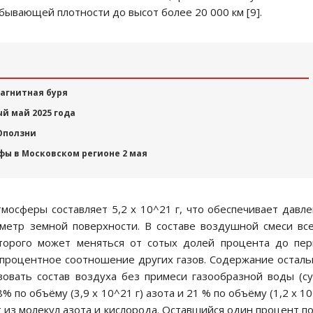
бывающей плотности до высот более 20 000 км [9].
агнитная буря
й май 2025 года
Оползни
ы в Московском регионе 2 мая
тмосферы составляет 5,2 х 10^21 г, что обеспечивает давл
метр земной поверхности. В составе воздушной смеси вс
оторого может меняться от сотых долей процента до пе
 процентное соотношение других газов. Содержание остал
зовать состав воздуха без примеси газообразной воды (с
% по объёму (3,9 х 10^21 г) азота и 21 % по объёму (1,2 х 1
оит из молекул азота и кислорода. Оставшийся один процент п