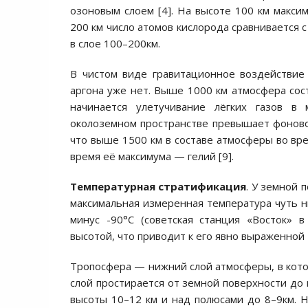
озоновым слоем [4]. На высоте 100 км макси
200 км число атомов кислорода сравнивается 
в слое 100–200км.
В чистом виде гравитационное воздействие
аргона уже нет. Выше 1000 км атмосфера сост
начинается улетучивание лёгких газов в
околоземном пространстве превышает фоново
что выше 1500 км в составе атмосферы во вр
время её максимума — гелий [9].
Температурная стратификация
. У земной 
максимальная измеренная температура чуть н
минус -90°С (советская станция «Восток» 
высотой, что приводит к его явно выраженной
Тропосфера — нижний слой атмосферы, в котор
слой простирается от земной поверхности до
высоты 10–12 км и над полюсами до 8–9км. Н