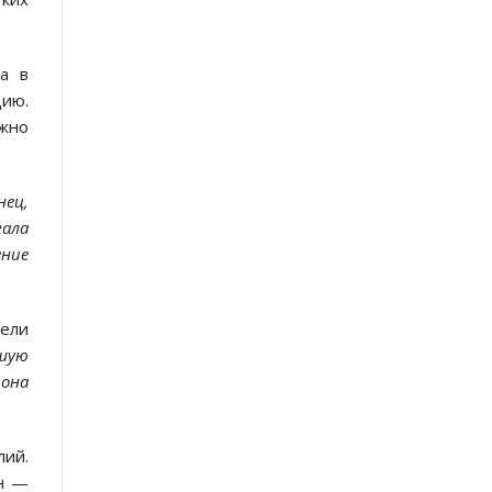
а в
цию.
жно
нец,
гала
ение
тели
вшую
 она
лий.
он —