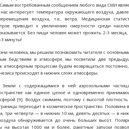
 Самым востребованным сообщением любого вида СМИ явля
о нас интересует температура окружающего воздуха, давл
перемещения воздуха, т.е, ветра. Медицинская статист
етров приводит к увеличению смертности среди населен
оказывается. Без пищи человек может прожить 2-3 месяца,
-3 минуты!
зни человека, мы решили познакомить читателя с основным
йным бедствиям в атмосфере мы посвятили две предыду
к атмосферным процессам будем возвращаться постоянно, 
незиса происходят в нижних слоях атмосферы.
ка Земли с содержащимися в ней аэрозольными частица
остранстве как единое целое и одновременно принимаю
ферой [9]. Воздух сжимаем, поэтому с высотой плотность
границы переходит в космическое пространство. Половина 
м, три четверти — в нижних 10 км, девять десятых — в ни
воздуха обнаруживается до очень больших высот. Поля
ы на высотах 1000 км и более, ракетные запуски позво