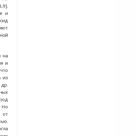
,9].
ые и
ксид
няют
мной
я на
ля и
 что
а из
 др.
ных
ород
. Но
% от
тью.
гла
гких