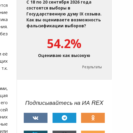
С 18 по 20 сентября 2026 года
ется
состоятся выборы в
ение
Государственную думу IX созыва.
ика
Как вы оцениваете возможность
фальсификации выборов?
ия.
 без
54.2%
и её
Оцениваю как высокую
щих
Результаты
т.к.
ми,
щая
Подписывайтесь на ИА REX
 его
всей
жних
рные
лили