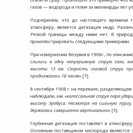
газов — водорода и гелия за миллиарды лет у
Подчеркнём, что до настоящего времени г
атмосферу, является дегазация недр. Разл
Резкой границы между ними нет. В природ
проиллюстрировать следующими примерами.
При извержении Везувия в 1906г., по описанию
слились в одну непрерывную струю газа, к
высоты 13 км. Скорость газовой струи при
продолжалось 18 часов
» [7].
8 сентября 1908 г. на перевале, разделяющем
наблюдали, как «
колоссальная струя пара удар
высоту Эребуса. Несмотря на сильную пургу
держалась совершенно вертикально
» [5].
Глубинная дегазация поставляет в атмосферу 
Основным поставщиком кислорода являются з