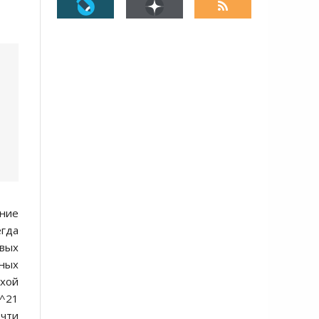
ение
егда
рвых
ьных
ухой
0^21
очти