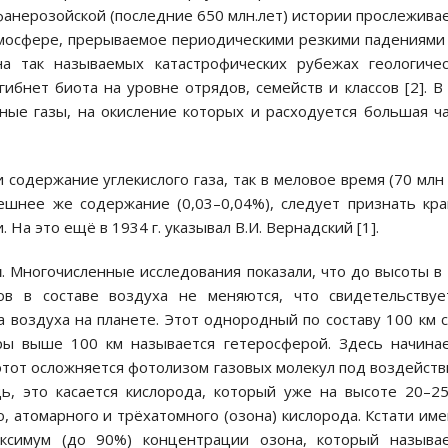
анерозойской (последние 650 млн.лет) истории прослежива
тмосфере, прерываемое периодическими резкими падениями
а так называемых катастрофических рубежах геологиче
гибнет биота на уровне отрядов, семейств и классов [2]. В
ные газы, на окисление которых и расходуется большая ч
 содержание углекислого газа, так в меловое время (70 млн
ешнее же содержание (0,03–0,04%), следует признать кр
На это ещё в 1934 г. указывал В.И. Вернадский [1].
ы
. Многочисленные исследования показали, что до высоты в
в в составе воздуха не меняются, что свидетельствуе
воздуха на планете. Этот однородный по составу 100 км 
ры выше 100 км называется гетеросферой. Здесь начина
 этот осложняется фотолизом газовых молекул под воздейст
ь, это касается кислорода, который уже на высоте 20–2
, атомарного и трёхатомного (озона) кислорода. Кстати им
ксимум (до 90%) концентрации озона, который называе