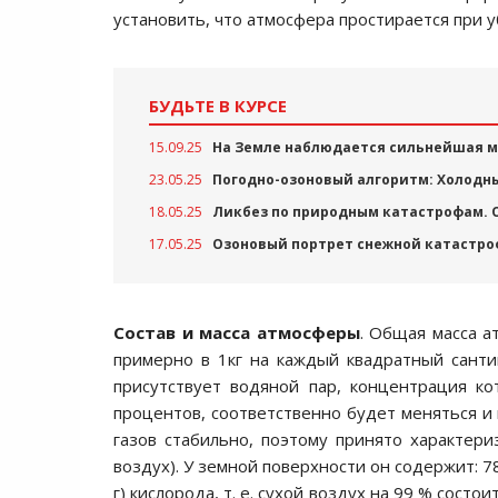
установить, что атмосфера простирается при у
БУДЬТЕ В КУРСЕ
15.09.25
На Земле наблюдается сильнейшая м
23.05.25
Погодно-озоновый алгоритм: Холодны
18.05.25
Ликбез по природным катастрофам. 
17.05.25
Озоновый портрет снежной катастроф
Состав и масса атмосферы
. Общая масса а
примерно в 1кг на каждый квадратный санти
присутствует водяной пар, концентрация к
процентов, соответственно будет меняться и
газов стабильно, поэтому принято характери
воздух). У земной поверхности он содержит: 78
г) кислорода, т. е. сухой воздух на 99 % сост