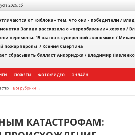
густа 2026, сб
тличаются от «Яблока» тем, что они - победители /
Влад
ионетка Запада рассказала о «переобувании» хозяев /
Вл
рели перемены: 15 шагов к суверенной экономике /
Михаи
й пожар Европы /
Ксения Смертина
ает сбрасывать балласт Анкориджа /
Владимир Павленко
ИГИ
СЮЖЕТЫ
ФОТО/ВИДЕО
ОНЛАЙН
ство
Все рубрики →
НЫМ КАТАСТРОФАМ: