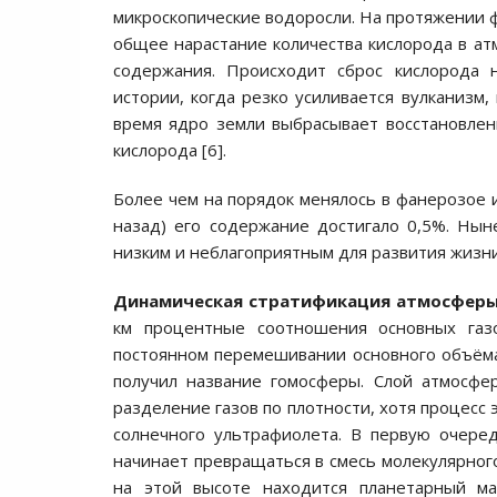
микроскопические водоросли. На протяжении ф
общее нарастание количества кислорода в а
содержания. Происходит сброс кислорода н
истории, когда резко усиливается вулканизм, 
время ядро земли выбрасывает восстановлен
кислорода [6].
Более чем на порядок менялось в фанерозое и
назад) его содержание достигало 0,5%. Нын
низким и неблагоприятным для развития жизни. 
Динамическая стратификация атмосфер
км процентные соотношения основных газо
постоянном перемешивании основного объёма 
получил название гомосферы. Слой атмосфе
разделение газов по плотности, хотя процесс
солнечного ультрафиолета. В первую очеред
начинает превращаться в смесь молекулярного
на этой высоте находится планетарный ма