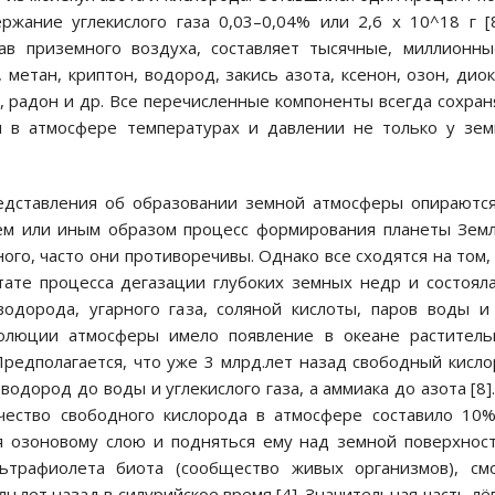
жание углекислого газа 0,03–0,04% или 2,6 х 10^18 г [8
ав приземного воздуха, составляет тысячные, миллионн
 метан, криптон, водород, закись азота, ксенон, озон, дио
од, радон и др. Все перечисленные компоненты всегда сохра
 в атмосфере температурах и давлении не только у зе
едставления об образовании земной атмосферы опираютс
ем или иным образом процесс формирования планеты Зем
ого, часто они противоречивы. Однако все сходятся на том,
тате процесса дегазации глубоких земных недр и состоял
водорода, угарного газа, соляной кислоты, паров воды и
олюции атмосферы имело появление в океане раститель
Предполагается, что уже 3 млрд.лет назад свободный кисл
водород до воды и углекислого газа, а аммиака до азота [8]
чество свободного кислорода в атмосфере составило 10
я озоновому слою и подняться ему над земной поверхнос
ьтрафиолета биота (сообщество живых организмов), смо
.лет назад в силурийское время [4]. Значительная часть лё