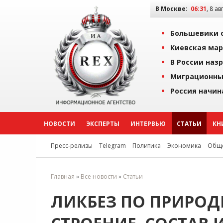
В Москве:
06:31
, 8 ав
Большевики о
Киевская мар
В России наз
Миграционны
Россия начин
НОВОСТИ
ЭКСПЕРТЫ
ИНТЕРВЬЮ
СТАТЬИ
КН
Пресс-релизы
Telegram
Политика
Экономика
Обще
Главная
»
Все новости
»
Статьи
ЛИКБЕЗ ПО ПРИРОД