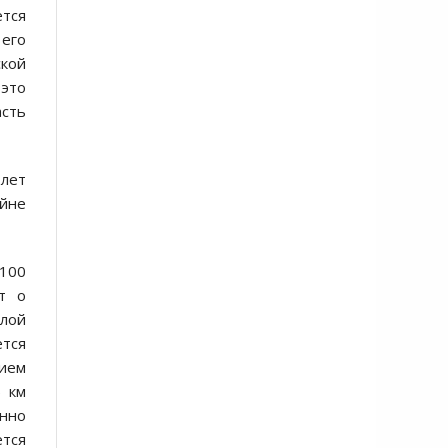
ется
 его
ской
 это
асть
 лет
айне
 100
т о
слой
ется
вием
5 км
енно
тся