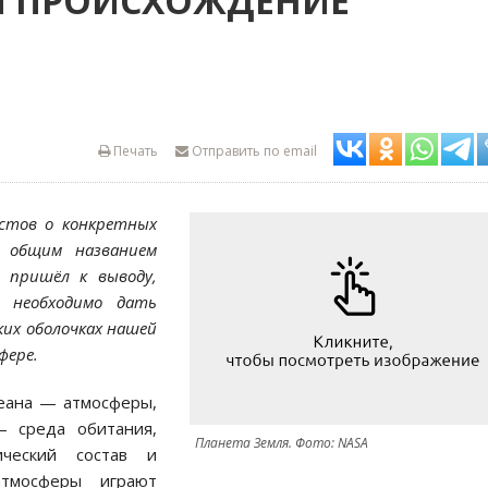
 И ПРОИСХОЖДЕНИЕ
Печать
Отправить по email
стов о конкретных
х общим названием
р пришёл к выводу,
, необходимо дать
ких оболочках нашей
фере.
еана — атмосферы,
— среда обитания,
Планета Земля. Фото: NASA
ческий состав и
атмосферы играют