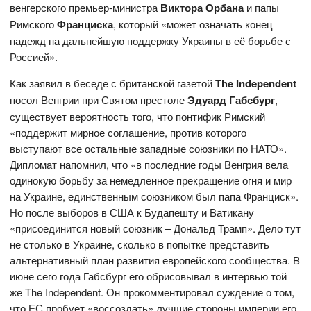
венгерского премьер-министра
Виктора Орбана
и папы
Римского
Франциска
, который «может означать конец
надежд на дальнейшую поддержку Украины в её борьбе с
Россией».
Как заявил в беседе с британской газетой
The Independent
посол Венгрии при Святом престоле
Эдуард Габсбург
,
существует вероятность того, что понтифик Римский
«поддержит мирное соглашение, против которого
выступают все остальные западные союзники по НАТО».
Дипломат напомнил, что «в последние годы Венгрия вела
одинокую борьбу за немедленное прекращение огня и мир
на Украине, единственным союзником был папа Франциск».
Но после выборов в США к Будапешту и Ватикану
«присоединится новый союзник – Дональд Трамп». Дело тут
не столько в Украине, сколько в попытке представить
альтернативный план развития европейского сообщества. В
июне сего года Габсбург его обрисовывал в интервью той
же The Independent. Он прокомментировал суждение о том,
что ЕС пробует «воссоздать» лучшие стороны империи его