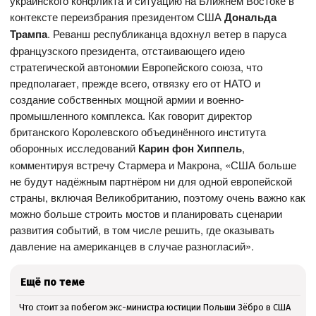
украинского конфликта и ситуацию на Ближнем Востоке в
контексте переизбрания президентом США
Дональда
Трампа
. Реванш республиканца вдохнул ветер в паруса
французского президента, отстаивающего идею
стратегической автономии Европейского союза, что
предполагает, прежде всего, отвязку его от НАТО и
создание собственных мощной армии и военно-
промышленного комплекса. Как говорит директор
британского Королевского объединённого института
оборонных исследований
Карин фон Хиппель
,
комментируя встречу Стармера и Макрона, «США больше
не будут надёжным партнёром ни для одной европейской
страны, включая Великобританию, поэтому очень важно как
можно больше строить мостов и планировать сценарии
развития событий, в том числе решить, где оказывать
давление на американцев в случае разногласий».
Ещё по теме
Что стоит за побегом экс-министра юстиции Польши Зёбро в США