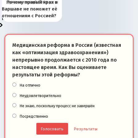
Киевская марионетка
В России назрели
Миграционный пожар
Россия начинает
Россия зимой 1904
Русская нация вчера и
Почему правый крах в
рыбопромысловые
отличаются от «Яблока»
Запада рассказала о
перемены: 15 шагов к
Европы
сбрасывать балласт
года: первые уступки во
сегодня
Варшаве не поможет её
районы Баренцева
тем, что они -
«переобувании» хозяев
суверенной экономике
Анкориджа
внутренней политике
отношениям с Россией?
моря
победители
Медицинская реформа в России (известная
как «оптимизация здравоохранения»)
непрерывно продолжается с 2010 года по
настоящее время. Как Вы оцениваете
результаты этой реформы?
На отлично
Неудовлетворительно
Не знаю, поскольку процесс не завершён
Посредственно
Результаты