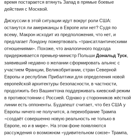
время постарается втянуть Запад в прямые боевые
действия с Москвой.
Дискуссии в этой ситуации идут вокруг роли США:
останутся ли американцы в Европе или нет? Судя по
всему, Макрон исходит из предположения, что нет, и
предлагает Лондону пожертвовать «трансатлантическими
отношениями». Похоже, что аналогичного подхода
придерживается премьер-министр Польши
Дональд Туск
,
заявивший недавно о желании сформировать альянс с
участием Франции, Великобритании, стран Северной
Европы и республик Прибалтики для определения новой
европейской архитектуры безопасности, в частности,
продолжить без Вашингтона поддерживать киевский режим
в противостоянии с Россией. Однако у сторонников жёсткой
линии есть оппоненты. Будапешт считает, что без США у
Европы ничего не получится, а переизбрание Трампа
«создаёт совершенно новую реальность не только в
Европе, но и в мире». На этом фоне появляются
рассуждения о возможном «удивительном союзе» Трампа,