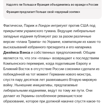
Надолго ли Польша и Франция объединились во вражде к России
Франция предлагает Польше свой «ядерный зонтик»
Фактически, Париж и Лондон интригуют против США под
прикрытием украинского тумана. Ведущие либеральные
западные издания публикуют раз за разом различные
версии «плана Трампа» по Украине, компиляции из каких-то
высказываний избранного президента и его напарника
Джеймса Вэнса
и собственных предположений. Общим
является то, что эти «планы» возвращают к последствиям
Компьенского перемирия, когда поделившие Европу и
Ближний Восток в отсутствие России союзники сделали из
побеждённой на тот момент Германии нового монстра,
спустя пару десятков лет развязавшего Вторую мировую
войну. Нынешние инициативы, предлагаемые
либеральными изданиями, ведут по тому же пути. Они
делают из Украины озлобленное реваншистское
образование, которое при должной накачке спустя какое-то