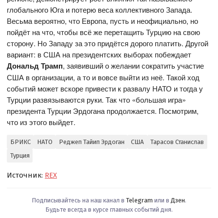
глобального Юга и потерю веса коллективного Запада.
Весьма вероятно, что Европа, пусть и неофициально, но
пойдёт на что, чтобы всё же перетащить Турцию на свою
сторону. Но Западу за это придётся дорого платить. Другой
вариант: в США на президентских выборах побеждает
Дональд Трамп
, заявивший о желании сократить участие
США в организации, а то и вовсе выйти из неё. Такой ход
событий может вскоре привести к развалу НАТО и тогда у
Турции развязываются руки. Так что «большая игра»
президента Турции Эрдогана продолжается. Посмотрим,
что из этого выйдет.
БРИКС
НАТО
Реджеп Тайип Эрдоган
США
Тарасов Станислав
Турция
Источник:
REX
Подписывайтесь на наш канал в
Telegram
или в
Дзен
.
Будьте всегда в курсе главных событий дня.