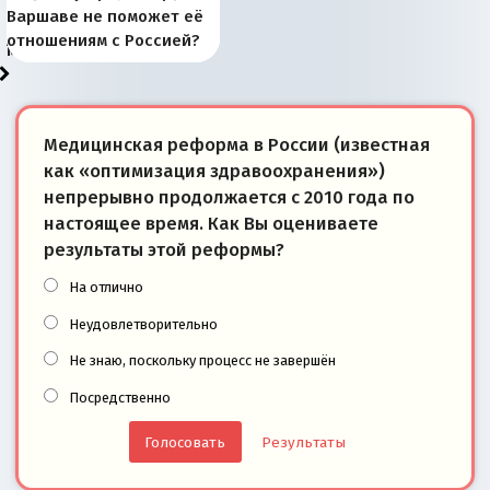
рыбопромысловые
отличаются от «Яблока»
Запада рассказала о
перемены: 15 шагов к
Европы
сбрасывать балласт
года: первые уступки во
сегодня
Варшаве не поможет её
районы Баренцева
тем, что они -
«переобувании» хозяев
суверенной экономике
Анкориджа
внутренней политике
отношениям с Россией?
моря
победители
Медицинская реформа в России (известная
как «оптимизация здравоохранения»)
непрерывно продолжается с 2010 года по
настоящее время. Как Вы оцениваете
результаты этой реформы?
На отлично
Неудовлетворительно
Не знаю, поскольку процесс не завершён
Посредственно
Результаты