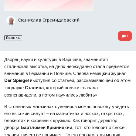
Станислав Стремидловский
1
Политика
Дворец науки и культуры в Варшаве, знаменитая
сталинская высотка, на днях неожиданно стала предметом
внимания в Германии и Польше. Сперва немецкий журнал
D
er
Spiegel
выступил со статьей, рассказывающей об этом
«подарке
Сталина
, который поляки сначала
возненавидели, а потом научились любить».
В столичных магазинах сувениров можно повсюду увидеть
его высокий силуэт – на магнитиках и носках, открытках,
блокнотах и кофейных кружках. Как говорит директор
дворца
Бартломей Крыницкий
, тот, кто говорит о сносе
здания, ничего не понимает. По его словам, для многих