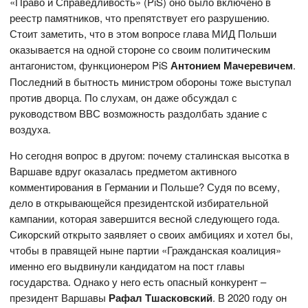
«Право и Справедливость» (PiS) оно было включено в
реестр памятников, что препятствует его разрушению.
Стоит заметить, что в этом вопросе глава МИД Польши
оказывается на одной стороне со своим политическим
антагонистом, функционером PiS
Антонием Мачеревичем
.
Последний в бытность министром обороны тоже выступал
против дворца. По слухам, он даже обсуждал с
руководством ВВС возможность раздолбать здание с
воздуха.
Но сегодня вопрос в другом: почему сталинская высотка в
Варшаве вдруг оказалась предметом активного
комментирования в Германии и Польше? Судя по всему,
дело в открывающейся президентской избирательной
кампании, которая завершится весной следующего года.
Сикорский открыто заявляет о своих амбициях и хотел бы,
чтобы в правящей ныне партии «Гражданская коалиция»
именно его выдвинули кандидатом на пост главы
государства. Однако у него есть опасный конкурент –
президент Варшавы
Рафал Тшасковский
. В 2020 году он