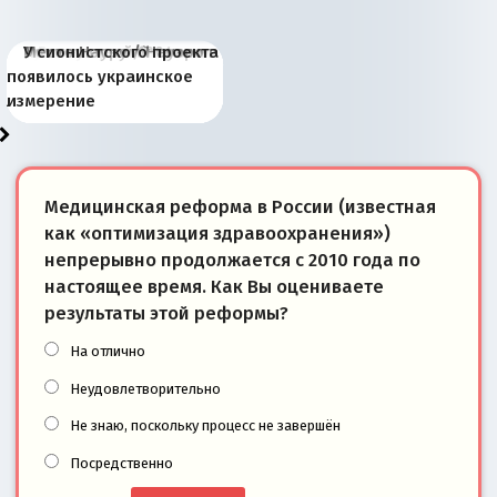
Киевская марионетка
В России назрели
Миграционный пожар
Россия начинает
Россия зимой 1904
Русская нация вчера и
Почему правый крах в
Место Науру / Науэро в
У сионистского проекта
Запада рассказала о
перемены: 15 шагов к
Европы
сбрасывать балласт
года: первые уступки во
сегодня
Варшаве не поможет её
современной истории
появилось украинское
«переобувании» хозяев
суверенной экономике
Анкориджа
внутренней политике
отношениям с Россией?
Южной Осетии
измерение
Медицинская реформа в России (известная
как «оптимизация здравоохранения»)
непрерывно продолжается с 2010 года по
настоящее время. Как Вы оцениваете
результаты этой реформы?
На отлично
Неудовлетворительно
Не знаю, поскольку процесс не завершён
Посредственно