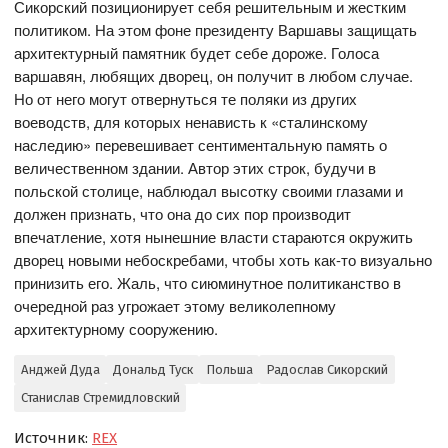
Сикорский позиционирует себя решительным и жестким
политиком. На этом фоне президенту Варшавы защищать
архитектурный памятник будет себе дороже. Голоса
варшавян, любящих дворец, он получит в любом случае.
Но от него могут отвернуться те поляки из других
воеводств, для которых ненависть к «сталинскому
наследию» перевешивает сентиментальную память о
величественном здании. Автор этих строк, будучи в
польской столице, наблюдал высотку своими глазами и
должен признать, что она до сих пор производит
впечатление, хотя нынешние власти стараются окружить
дворец новыми небоскребами, чтобы хоть как-то визуально
принизить его. Жаль, что сиюминутное политиканство в
очередной раз угрожает этому великолепному
архитектурному сооружению.
Анджей Дуда
Дональд Туск
Польша
Радослав Сикорский
Станислав Стремидловский
Источник:
REX