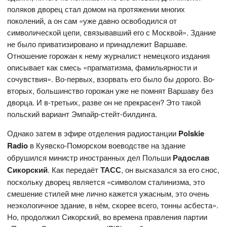
поляков дворец стал домом на протяжении многих
поколений, а он сам «уже давно освободился от
символической цепи, связывавший его с Москвой». Здание
не было приватизировано и принадлежит Варшаве.
Отношение горожан к нему журналист немецкого издания
описывает как смесь «прагматизма, фамильярности и
сочувствия». Во-первых, взорвать его было бы дорого. Во-
вторых, большинство горожан уже не помнят Варшаву без
дворца. И в-третьих, разве он не прекрасен? Это такой
польский вариант Эмпайр-стейт-билдинга.
Однако затем в эфире отделения радиостанции
Polskie
Radio
в Куявско-Поморском воеводстве на здание
обрушился министр иностранных дел Польши
Радослав
Сикорский
. Как передаёт
ТАСС
, он высказался за его снос,
поскольку дворец является «символом сталинизма, это
смешение стилей мне лично кажется ужасным, это очень
неэкологичное здание, в нём, скорее всего, тонны асбеста».
Но, продолжил Сикорский, во времена правления партии