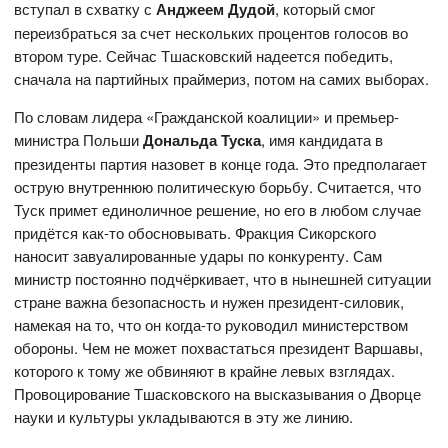
вступал в схватку с
Анджеем Дудой
, который смог
переизбраться за счет нескольких процентов голосов во
втором туре. Сейчас Тшасковский надеется победить,
сначала на партийных праймериз, потом на самих выборах.
По словам лидера «Гражданской коалиции» и премьер-
министра Польши
Дональда Туска
, имя кандидата в
президенты партия назовет в конце года. Это предполагает
острую внутреннюю политическую борьбу. Считается, что
Туск примет единоличное решение, но его в любом случае
придётся как-то обосновывать. Фракция Сикорского
наносит завуалированные удары по конкуренту. Сам
министр постоянно подчёркивает, что в нынешней ситуации
стране важна безопасность и нужен президент-силовик,
намекая на то, что он когда-то руководил министерством
обороны. Чем не может похвастаться президент Варшавы,
которого к тому же обвиняют в крайне левых взглядах.
Провоцирование Тшасковского на высказывания о Дворце
науки и культуры укладываются в эту же линию.