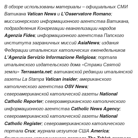
В обзоре использованы материалы – официальных СМИ
Ватикана
Vatican News
и
L'Osservatore Romano
;
миссионерского информационного агентства Ватикана,
подразделения Конгрегации евангелизации народов
Agenzia Fides
; информационного агентства Папского
института заграничных миссий
AsiaNews
; издания
Федерации итальянских католических еженедельников
L'Agenzia Servizio Informazione Religiosa
; портала
итальянского издательского дома «Стражи Святой
земли»
Terrasanta.net
; ватиканской редакции итальянской
газеты La Stampa
Vatican
insider
; американского
католического агентства
OS
V News
;
североамериканской католической газеты
National
Catholic Reporter
; североамериканского католического
информационного агентства
Catholic News Agency
;
североамериканской католической газеты
National
Catholic
Register
; североамериканского католического
портала
Crux
; журнала иезуитов США
America
;
британского католического портала
; портала