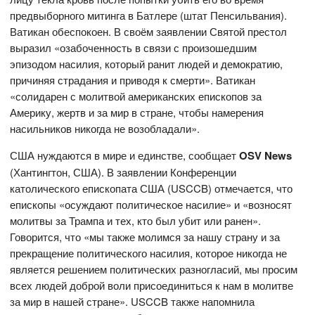
предвыборного митинга в Батлере (штат Пенсильвания).
Ватикан обеспокоен. В своём заявлении Святой престол
выразил «озабоченность в связи с произошедшим
эпизодом насилия, который ранит людей и демократию,
причиняя страдания и приводя к смерти». Ватикан
«солидарен с молитвой американских епископов за
Америку, жертв и за мир в стране, чтобы намерения
насильников никогда не возобладали».
США нуждаются в мире и единстве, сообщает
OSV News
(Хантингтон, США). В заявлении Конференции
католического епископата США (USCCB) отмечается, что
епископы «осуждают политическое насилие» и «возносят
молитвы за Трампа и тех, кто был убит или ранен».
Говорится, что «мы также молимся за нашу страну и за
прекращение политического насилия, которое никогда не
является решением политических разногласий, мы просим
всех людей доброй воли присоединиться к нам в молитве
за мир в нашей стране». USCCB также напомнила