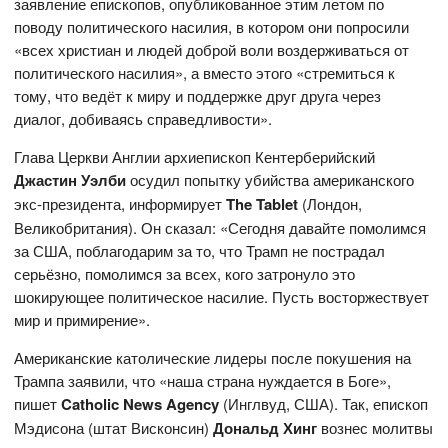
заявление епископов, опубликованное этим летом по
поводу политического насилия, в котором они попросили
«всех христиан и людей доброй воли воздерживаться от
политического насилия», а вместо этого «стремиться к
тому, что ведёт к миру и поддержке друг друга через
диалог, добиваясь справедливости».
Глава Церкви Англии архиепископ Кентерберийский
Джастин Уэлби
осудил попытку убийства американского
экс-президента, информирует
The Tablet
(Лондон,
Великобритания). Он сказал: «Сегодня давайте помолимся
за США, поблагодарим за то, что Трамп не пострадал
серьёзно, помолимся за всех, кого затронуло это
шокирующее политическое насилие. Пусть восторжествует
мир и примирение».
Американские католические лидеры после покушения на
Трампа заявили, что «наша страна нуждается в Боге»,
пишет
Catholic
News
Agency
(Инглвуд, США). Так, епископ
Мэдисона (штат Висконсин)
Дональд Хинг
вознес молитвы