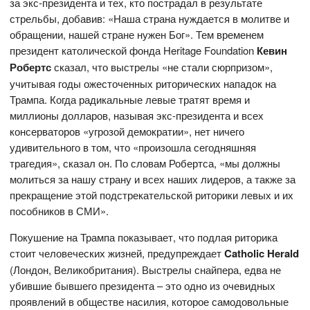
за экс-президента и тех, кто пострадал в результате
стрельбы, добавив: «Наша страна нуждается в молитве и
обращении, нашей стране нужен Бог». Тем временем
президент католической фонда Heritage Foundation
Кевин
Робертс
сказал, что выстрелы «не стали сюрпризом»,
учитывая годы ожесточенных риторических нападок на
Трампа. Когда радикальные левые тратят время и
миллионы долларов, называя экс-президента и всех
консерваторов «угрозой демократии», нет ничего
удивительного в том, что «произошла сегодняшняя
трагедия», сказал он. По словам Робертса, «мы должны
молиться за нашу страну и всех наших лидеров, а также за
прекращение этой подстрекательской риторики левых и их
пособников в СМИ».
Покушение на Трампа показывает, что подлая риторика
стоит человеческих жизней, предупреждает
Catholic Herald
(Лондон, Великобритания). Выстрелы снайпера, едва не
убившие бывшего президента – это одно из очевидных
проявлений в обществе насилия, которое самодовольные