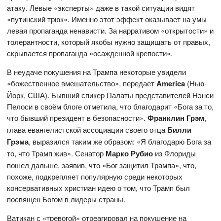
атаку. Левые «эксперты» даже в такой ситуации видят
«путинский трюк». Именно этот эффект оказывает на умы
левая пропаганда ненависти. За нарративом «открытости» и
толерантности, который якобы нужно защищать от правых,
скрывается пропаганда «осажденной крепости».
В неудаче покушения на Трампа некоторые увидели
«божественное вмешательство», передает
America
(Нью-
Йорк, США). Бывший спикер Палаты представителей Нэнси
Пелоси в своём блоге отметила, что благодарит «Бога за то,
что бывший президент в безопасности».
Франклин Грэм
,
глава евангелистской ассоциации своего отца
Билли
Грэма
, выразился таким же образом: «Я благодарю Бога за
то, что Трамп жив». Сенатор
Марко Рубио
из Флориды
пошел дальше, заявив, что «Бог защитил Трампа», что,
похоже, подкрепляет популярную среди некоторых
консервативных христиан идею о том, что Трамп был
посвящен Богом в лидеры страны.
Ватикан с «тревогой» отреагировал на покушение на