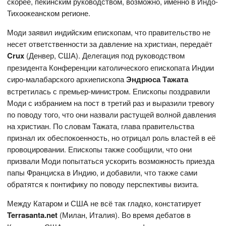
скорее, пекинским руководством, возможно, именно в Индо-
Тихоокеанском регионе.
Моди заявил индийским епископам, что правительство не
несет ответственности за давление на христиан, передаёт
Crux
(Денвер, США). Делегация под руководством
президента Конференции католического епископата Индии
сиро-малабарского архиепископа
Эндрюса Тажата
встретилась с премьер-министром. Епископы поздравили
Моди с избранием на пост в третий раз и выразили тревогу
по поводу того, что они назвали растущей волной давления
на христиан. По словам Тажата, глава правительства
признал их обеспокоенность, но отрицал роль властей в её
провоцировании. Епископы также сообщили, что они
призвали Моди попытаться ускорить возможность приезда
папы Франциска в Индию, и добавили, что также сами
обратятся к понтифику по поводу перспективы визита.
Между Катаром и США не всё так гладко, констатирует
Terrasanta.net
(Милан, Италия). Во время дебатов в