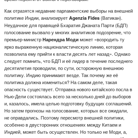
Как отразятся недавние парламентские выборы на внешней
политике Индии, анализирует
Agenzia Fides
(Ватикан).
Неудачное для правящей Бхаратия Джаната Парти (БДП)
голосование вызвало у многих аналитиков подозрение, что
премьер-министр
Нарендра Моди
может «возродить ту
ярко выраженную националистическую линию, которая
позволила ему прийти к власти десять лет назад». Однако
следует помнить, что БДП и её лидер в течение последнего
десятилетия проводили, по сути, осторожную внешнюю
политику. Индию принимают везде. Так почему же её
политика должна измениться? На самом деле, такая
опасность существует. Отправка нового китайского посла в
Нью-Дели состоялась всего за несколько дней до выборов
и, казалось, имела целью подготовку будущих соглашений.
Но затем прогнозы на голосование, которых все ожидали,
не оправдались. Поэтому пересмотр внешней политики,
особенно в двусторонних отношениях между Китаем и
Индией, может быть осуществлен. Но только не Моди, а,