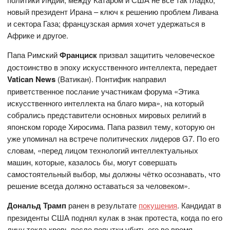
новый президент Ирана – ключ к решению проблем Ливана
и сектора Газа; французская армия хочет удержаться в
Африке и другое.
Папа Римский
Франциск
призвал защитить человеческое
достоинство в эпоху искусственного интеллекта, передает
Vatican News
(Ватикан). Понтифик направил
приветственное послание участникам форума «Этика
искусственного интеллекта на благо мира», на который
собрались представители основных мировых религий в
японском городе Хиросима. Папа развил тему, которую он
уже упоминал на встрече политических лидеров G7. По его
словам, «перед лицом технологий интеллектуальных
машин, которые, казалось бы, могут совершать
самостоятельный выбор, мы должны чётко осознавать, что
решение всегда должно оставаться за человеком».
Дональд Трамп
ранен в результате
покушения
. Кандидат в
президенты США поднял кулак в знак протеста, когда по его
лицу текла кровь после попытки убить его во время