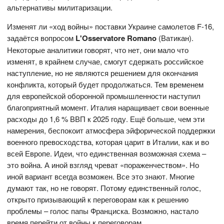
альтернативы милитаризации.
Изменят ли «ход войны» поставки Украине самолетов F-16,
задаётся вопросом
L'Osservatore Romano
(Ватикан).
Некоторые аналитики говорят, что нет, они мало что
изменят, в крайнем случае, смогут сдержать российское
наступление, но не являются решением для окончания
конфликта, который будет продолжаться. Тем временем
для европейской оборонной промышленности наступил
благоприятный момент. Италия наращивает свои военные
расходы до 1,6 % ВВП к 2025 году. Ещё больше, чем эти
намерения, беспокоит атмосфера эйфорической поддержки
военного превосходства, которая царит в Италии, как и во
всей Европе. Идеи, что единственная возможная схема –
это война. А иной взгляд чреват «пораженчеством». Но
иной вариант всегда возможен. Все это знают. Многие
думают так, но не говорят. Потому единственный голос,
открыто призывающий к переговорам как к решению
проблемы – голос папы Франциска. Возможно, настало
время перейти от войны к переговорам.