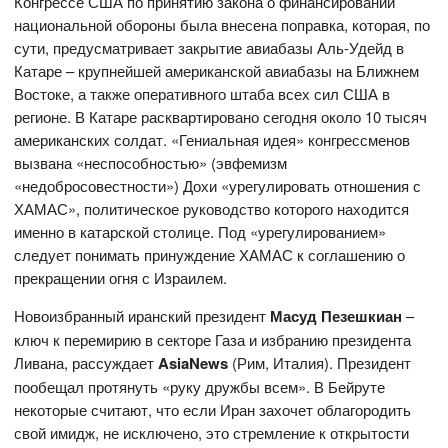
Конгрессе США по принятию закона о финансировании
национальной обороны была внесена поправка, которая, по
сути, предусматривает закрытие авиабазы Аль-Удейд в
Катаре – крупнейшей американской авиабазы на Ближнем
Востоке, а также оперативного штаба всех сил США в
регионе. В Катаре расквартировано сегодня около 10 тысяч
американских солдат. «Гениальная идея» конгрессменов
вызвана «неспособностью» (эвфемизм
«недобросовестности») Дохи «урегулировать отношения с
ХАМАС», политическое руководство которого находится
именно в катарской столице. Под «урегулированием»
следует понимать принуждение ХАМАС к соглашению о
прекращении огня с Израилем.
Новоизбранный иранский президент
Масуд Пезешкиан
–
ключ к перемирию в секторе Газа и избранию президента
Ливана, рассуждает
AsiaNews
(Рим, Италия). Президент
пообещал протянуть «руку дружбы всем». В Бейруте
некоторые считают, что если Иран захочет облагородить
свой имидж, не исключено, это стремление к открытости