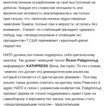
многочисленным оскорблениям за своё выступление на
дебатах. Каждая его словесная оплошность или
физическая неловкость анализировалась настолько
пристально, что «многочисленные недостоверные
заявления Трампа, полные лжи и мерзости, остались без
внимания». Сможет ли слабеющий президент одержать
победу над «непредсказуемым и зловещим экс-
президентом»? США переживают серьезный кризис
лидерства.
НАТО должно постоянно подвергать себя критическому
анализу. Так думает немецкий теолог
Йохен Райдегельд
,
информирует
KATHPRESS
(Вена, Австрия). По его словам,
«именно это делает его демократическим альянсом,
который отличается от диктаторских режимов». Поэтому
альянс также должен ответить на критику папы Римского в
адрес НАТО в связи с украинским конфликтом. Райдегельд
призвал Церкви не только поддерживать право стран на
самооборону и верховенство закона, они должны стать
«предупреждающим голосом», предлагающим