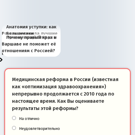
Анатомия уступки: как
Россия потеряла лучшие
Большевики
Киевская марионетка
В России назрели
Миграционный пожар
Россия начинает
Россия зимой 1904
Русская нация вчера и
Почему правый крах в
рыбопромысловые
отличаются от «Яблока»
Запада рассказала о
перемены: 15 шагов к
Европы
сбрасывать балласт
года: первые уступки во
сегодня
Варшаве не поможет её
районы Баренцева
тем, что они -
«переобувании» хозяев
суверенной экономике
Анкориджа
внутренней политике
отношениям с Россией?
моря
победители
Медицинская реформа в России (известная
как «оптимизация здравоохранения»)
непрерывно продолжается с 2010 года по
настоящее время. Как Вы оцениваете
результаты этой реформы?
На отлично
Неудовлетворительно