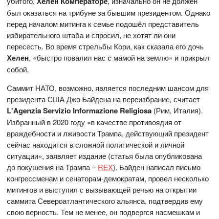
убитого,
Хелен Комператоре
, изначально он не должен
был оказаться на трибуне за бывшим президентом. Однако
перед началом митинга к семье подошёл представитель
избирательного штаба и спросил, не хотят ли они
пересесть. Во время стрельбы Кори, как сказала его дочь
Хелен
, «быстро повалил нас с мамой на землю» и прикрыл
собой.
Саммит НАТО, возможно, является последним шансом для
президента США Джо Байдена на переизбрание, считает
L'Agenzia Servizio Informazione Religiosa
(Рим, Италия).
Избранный в 2020 году «в качестве противоядия от
враждебности и лживости Трампа, действующий президент
сейчас находится в сложной политической и личной
ситуации», заявляет издание (статья была опубликована
до покушения на Трампа –
REX
). Байден написал письмо
конгрессменам и сенаторам-демократам, провел несколько
митингов и выступил с вызывающей речью на открытии
саммита Североатлантического альянса, подтвердив ему
свою верность. Тем не менее, он подвергся насмешкам и