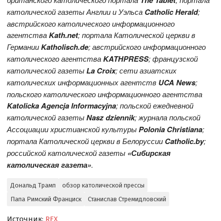
The
Tablet
католической газеты Англии и Уэльса
Catholic Herald
;
австрийского католического информационного
агентства
Kath.net
; портала Католической церкви в
Германии
Katholisch.de
; австрийского информационного
католического агентства
KATHPRESS
; французской
католической газеты
L
a Croix
; сети азиатских
католических информационных агентств
UCA News
;
польского католического информационного агентства
Katolicka Agencja Informacyjna
; польской ежедневной
католической газеты
Nasz dziennik
; журнала польской
Ассоциации христианской культуры
Polonia Christiana
;
портала Католической церкви в Белоруссии
Catholic.by
;
российской католической газеты
«Сибирская
католическая газета»
.
Дональд Трамп
обзор католической прессы
Папа Римский Франциск
Станислав Стремидловский
Источник:
REX