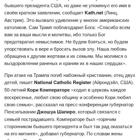
бывшего президента США, но даже не упомянул его имя в
своём кратком заявлении, сообщает
Kath.net
(Линц,
Австрия). Это вызвало удивление у многих американских
католиков. Сам Трамп поблагодарил Бога: «Спасибо всем
вам за ваши мысли и молитвы, ибо только Бог
предотвратил немыслимое. Не будем бояться, но будем
упорствовать в вере и бросать вызов злу. Наша любовь
обращена к другим жертвам и их семьям. Мы молимся о
выздоровлении раненых и храним их в наших сердцах».
При атаке на Трампа погиб набожный христианин, отец двух
детей, пишет
National
Catholic
Register
(Айрондэйл, США).
50-летний
Кори Комператоре
«ходил в церковь каждое
воскресенье, любил свою общину и особенно Кори любил
свою семью», рассказал на пресс-конференции губернатор
Пенсильвании
Джошуа Шапиро
, который связался с
семьей пострадавшего. Комператоре был «горячим
сторонником бывшего президента и был так рад оказаться
на его митинге», добавил губернатор. По словам жены