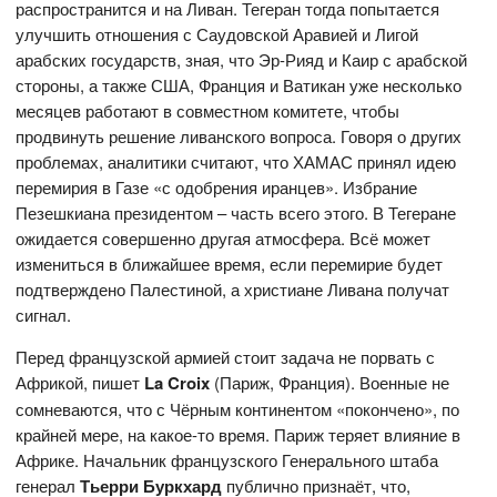
распространится и на Ливан. Тегеран тогда попытается
улучшить отношения с Саудовской Аравией и Лигой
арабских государств, зная, что Эр-Рияд и Каир с арабской
стороны, а также США, Франция и Ватикан уже несколько
месяцев работают в совместном комитете, чтобы
продвинуть решение ливанского вопроса. Говоря о других
проблемах, аналитики считают, что ХАМАС принял идею
перемирия в Газе «с одобрения иранцев». Избрание
Пезешкиана президентом – часть всего этого. В Тегеране
ожидается совершенно другая атмосфера. Всё может
измениться в ближайшее время, если перемирие будет
подтверждено Палестиной, а христиане Ливана получат
сигнал.
Перед французской армией стоит задача не порвать с
Африкой, пишет
La Croix
(Париж, Франция). Военные не
сомневаются, что с Чёрным континентом «покончено», по
крайней мере, на какое-то время. Париж теряет влияние в
Африке. Начальник французского Генерального штаба
генерал
Тьерри Буркхард
публично признаёт, что,