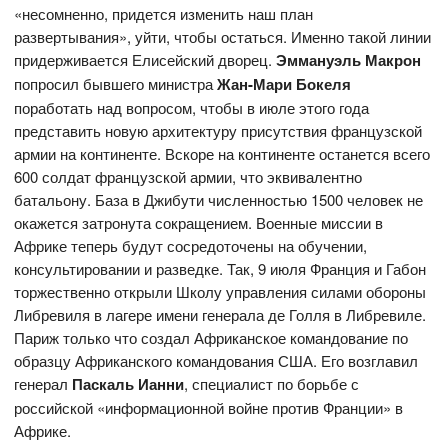
«несомненно, придется изменить наш план
развертывания», уйти, чтобы остаться. Именно такой линии
придерживается Елисейский дворец.
Эммануэль Макрон
попросил бывшего министра
Жан-Мари Бокеля
поработать над вопросом, чтобы в июле этого года
представить новую архитектуру присутствия французской
армии на континенте. Вскоре на континенте останется всего
600 солдат французской армии, что эквивалентно
батальону. База в Джибути численностью 1500 человек не
окажется затронута сокращением. Военные миссии в
Африке теперь будут сосредоточены на обучении,
консультировании и разведке. Так, 9 июля Франция и Габон
торжественно открыли Школу управления силами обороны
Либревиля в лагере имени генерала де Голля в Либревиле.
Париж только что создал Африканское командование по
образцу Африканского командования США. Его возглавил
генерал
Паскаль Ианни
, специалист по борьбе с
российской «информационной войне против Франции» в
Африке.